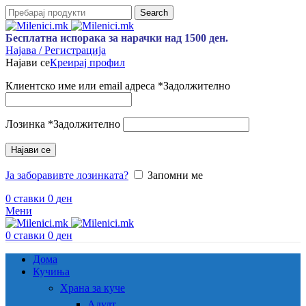
Search
Бесплатна испорака за нарачки над 1500 ден.
Најава / Регистрација
Најави се
Креирај профил
Клиентско име или email адреса
*
Задолжително
Лозинка
*
Задолжително
Најави се
Ја заборавивте лозинката?
Запомни ме
0
ставки
0
ден
Мени
0
ставки
0
ден
Дома
Кучиња
Храна за куче
Адулт