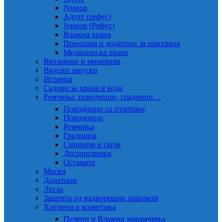
Јуниор
Адулт (рефус)
Јуниор (Рефус)
Влажна храна
Прихрана и додатоци за прихрана
Медицинска храна
Витамини и минерали
Вкусни закуски
Играчки
Садови за храна и вода
Ремчиња, поводници, градници…
Поводници со пуштање
Поводници
Ремчиња
Градници
Синџири и сајли
Дисциплинки
Останато
Маски
Додатоци
Легла
Заштита од надворешни паразити
Хигиена и козметика
Пелени и Влажни марамчиња