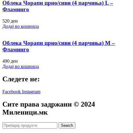
Облека Чорапи црно/сиви (4 парчиња) L –
Фламинго
520
ден
Додај во кошница
Облека Чорапи црно/сиви (4 парчиња) M –
Фламинго
490
ден
Додај во кошница
Следете не:
Facebook
Instagram
Сите права задржани © 2024
Mиленици.мк
Search