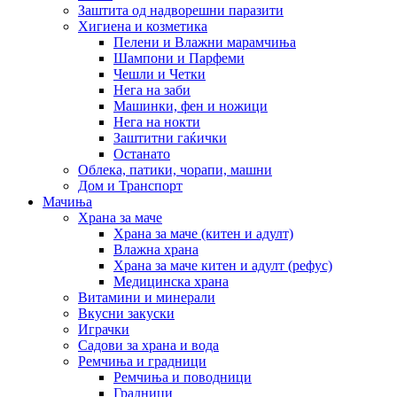
Заштита од надворешни паразити
Хигиена и козметика
Пелени и Влажни марамчиња
Шампони и Парфеми
Чешли и Четки
Нега на заби
Машинки, фен и ножици
Нега на нокти
Заштитни гаќички
Останато
Облека, патики, чорапи, машни
Дом и Транспорт
Мачиња
Храна за маче
Храна за маче (китен и адулт)
Влажна храна
Храна за маче китен и адулт (рефус)
Медицинска храна
Витамини и минерали
Вкусни закуски
Играчки
Садови за храна и вода
Ремчиња и градници
Ремчиња и поводници
Градници