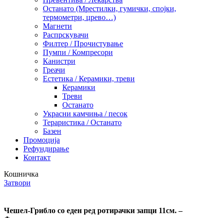
Останато (Мрестилки, гумички, спојки,
термометри, црево…)
Магнети
Распрскувачи
Филтер / Прочистување
Пумпи / Компресори
Канистри
Греачи
Естетика / Керамики, треви
Керамики
Треви
Останато
Украсни камчиња / песок
Тераристика / Останато
Базен
Промоција
Рефундирање
Контакт
Кошничка
Затвори
Чешел-Грибло со еден ред ротирачки запци 11см. –