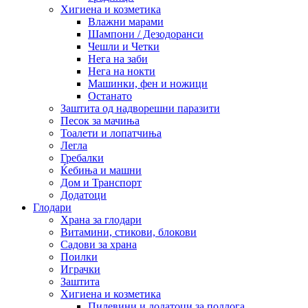
Хигиена и козметика
Влажни марами
Шампони / Дезодоранси
Чешли и Четки
Нега на заби
Нега на нокти
Машинки, фен и ножици
Останато
Заштита од надворешни паразити
Песок за мачиња
Тоалети и лопатчиња
Легла
Гребалки
Ќебиња и машни
Дом и Транспорт
Додатоци
Глодари
Храна за глодари
Витамини, стикови, блокови
Садови за храна
Поилки
Играчки
Заштита
Хигиена и козметика
Пилевини и додатоци за подлога