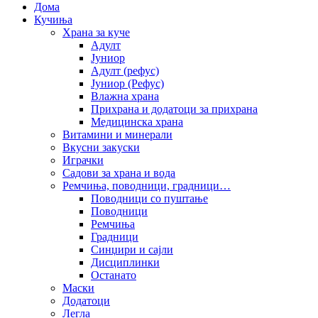
Дома
Кучиња
Храна за куче
Адулт
Јуниор
Адулт (рефус)
Јуниор (Рефус)
Влажна храна
Прихрана и додатоци за прихрана
Медицинска храна
Витамини и минерали
Вкусни закуски
Играчки
Садови за храна и вода
Ремчиња, поводници, градници…
Поводници со пуштање
Поводници
Ремчиња
Градници
Синџири и сајли
Дисциплинки
Останато
Маски
Додатоци
Легла