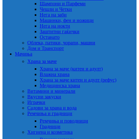
Шампони и Парфеми
Чешли и Четки
Нега на заби
Машинки, фен и ножици
Нега на нокти
Заштитни гаќички
Останато
Облека, патики, чорапи, машни
Дом и Транспорт
Мачиња
Храна за маче
Храна за маче (китен и адулт)
Влажна храна
Храна за маче китен и адулт (рефус)
Медицинска храна
Витамини и минерали
Вкусни закуски
Играчки
Садови за храна и вода
Ремчиња и градници
Ремчиња и поводници
Градници
Хигиена и козметика