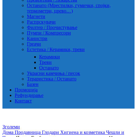
Останато (Мрестилки, гумички, спојки,
термометри, црево…)
Магнети
Распрскувачи
Филтер / Прочистување
Пумпи / Компресори
Канистри
Греачи
Естетика / Керамики, треви
Керамики
Треви
Останато
Украсни камчиња / песок
Тераристика / Останато
Базен
Промоција
Рефундирање
Контакт
Зголеми
Дома
Продавница
Глодари
Хигиена и козметика
Чешли и