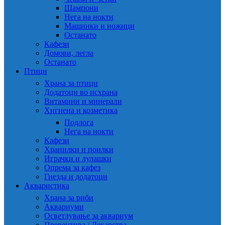
Шампони
Нега на нокти
Машинки и ножици
Останато
Кафези
Домови, легла
Останато
Птици
Храна за птици
Додатоци во исхрана
Витамини и минерали
Хигиена и козметика
Подлога
Нега на нокти
Кафези
Хранилки и поилки
Играчки и лулашки
Опрема за кафез
Гнезда и додатоци
Акваристика
Храна за риби
Аквариуми
Осветлување за аквариум
Превентива / Лекарства