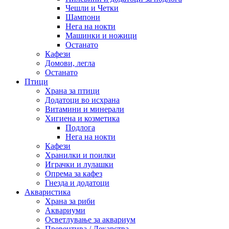
Чешли и Четки
Шампони
Нега на нокти
Машинки и ножици
Останато
Кафези
Домови, легла
Останато
Птици
Храна за птици
Додатоци во исхрана
Витамини и минерали
Хигиена и козметика
Подлога
Нега на нокти
Кафези
Хранилки и поилки
Играчки и лулашки
Опрема за кафез
Гнезда и додатоци
Акваристика
Храна за риби
Аквариуми
Осветлување за аквариум
Превентива / Лекарства