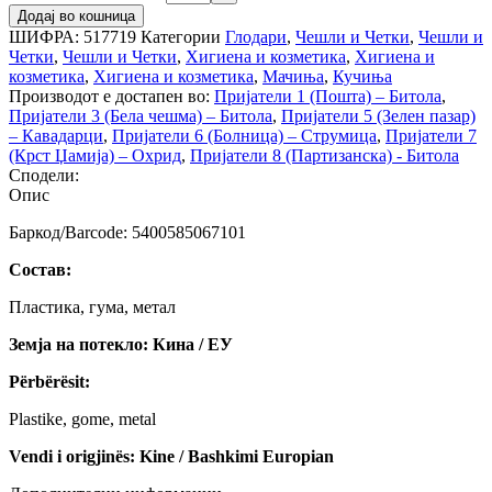
Додај во кошница
ШИФРА:
517719
Категории
Глодари
,
Чешли и Четки
,
Чешли и
Четки
,
Чешли и Четки
,
Хигиена и козметика
,
Хигиена и
козметика
,
Хигиена и козметика
,
Мачиња
,
Кучиња
Производот е достапен во:
Пријатели 1 (Пошта) – Битола
,
Пријатели 3 (Бела чешма) – Битола
,
Пријатели 5 (Зелен пазар)
– Кавадарци
,
Пријатели 6 (Болница) – Струмица
,
Пријатели 7
(Крст Џамија) – Охрид
,
Пријатели 8 (Партизанска) - Битола
Сподели:
Опис
Баркод/Barcode: 5400585067101
Состав:
Пластика, гума, метал
Земја на потекло: Кина / ЕУ
Përbërësit:
Plastike, gome, metal
Vendi i origjinës: Kine / Bashkimi Europian