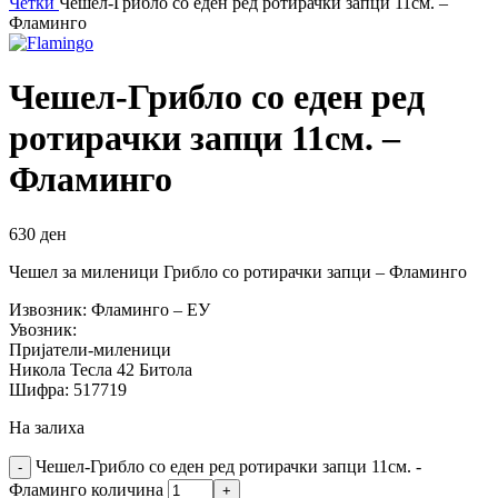
Четки
Чешел-Грибло со еден ред ротирачки запци 11см. –
Фламинго
Чешел-Грибло со еден ред
ротирачки запци 11см. –
Фламинго
630
ден
Чешел за миленици Грибло со ротирачки запци – Фламинго
Извозник: Фламинго – ЕУ
Увозник:
Пријатели-миленици
Никола Тесла 42 Битола
Шифра: 517719
На залиха
Чешел-Грибло со еден ред ротирачки запци 11см. -
Фламинго количина