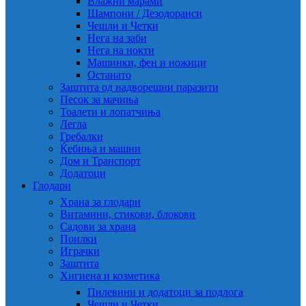
Влажни марами
Шампони / Дезодоранси
Чешли и Четки
Нега на заби
Нега на нокти
Машинки, фен и ножици
Останато
Заштита од надворешни паразити
Песок за мачиња
Тоалети и лопатчиња
Легла
Гребалки
Ќебиња и машни
Дом и Транспорт
Додатоци
Глодари
Храна за глодари
Витамини, стикови, блокови
Садови за храна
Поилки
Играчки
Заштита
Хигиена и козметика
Пилевини и додатоци за подлога
Чешли и Четки