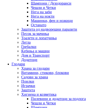
Шампони / Дезодоранси
Чешли и Четки
Нега на заби
Нега на нокти
Машинки, фен и ножици
Останато
Заштита од надворешни паразити
Песок за мачиња
Тоалети и лопатчиња
Легла
Гребалки
Ќебиња и машни
Дом и Транспорт
Додатоци
Глодари
Храна за глодари
Витамини, стикови, блокови
Садови за храна
Поилки
Играчки
Заштита
Хигиена и козметика
Пилевини и додатоци за подлога
Чешли и Четки
Шампони