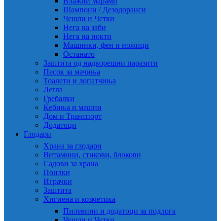
Влажни марами
Шампони / Дезодоранси
Чешли и Четки
Нега на заби
Нега на нокти
Машинки, фен и ножици
Останато
Заштита од надворешни паразити
Песок за мачиња
Тоалети и лопатчиња
Легла
Гребалки
Ќебиња и машни
Дом и Транспорт
Додатоци
Глодари
Храна за глодари
Витамини, стикови, блокови
Садови за храна
Поилки
Играчки
Заштита
Хигиена и козметика
Пилевини и додатоци за подлога
Чешли и Четки