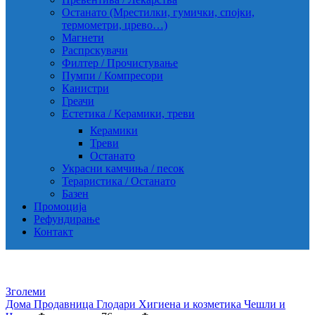
Останато (Мрестилки, гумички, спојки,
термометри, црево…)
Магнети
Распрскувачи
Филтер / Прочистување
Пумпи / Компресори
Канистри
Греачи
Естетика / Керамики, треви
Керамики
Треви
Останато
Украсни камчиња / песок
Тераристика / Останато
Базен
Промоција
Рефундирање
Контакт
Зголеми
Дома
Продавница
Глодари
Хигиена и козметика
Чешли и