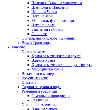
Пелени и Влажни марамчиња
Шампони и Парфеми
Чешли и Четки
Нега на заби
Машинки, фен и ножици
Нега на нокти
Заштитни гаќички
Останато
Облека, патики, чорапи, машни
Дом и Транспорт
Мачиња
Храна за маче
Храна за маче (китен и адулт)
Влажна храна
Храна за маче китен и адулт (рефус)
Медицинска храна
Витамини и минерали
Вкусни закуски
Играчки
Садови за храна и вода
Ремчиња и градници
Ремчиња и поводници
Градници
Хигиена и козметика
Влажни марами