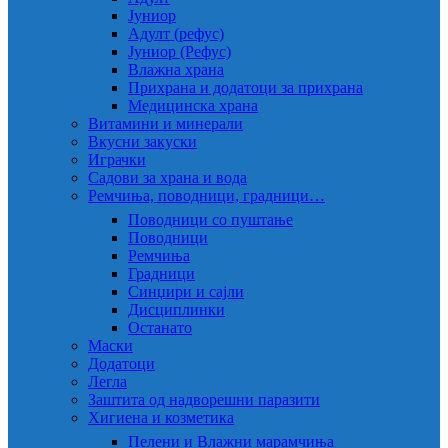
Јуниор
Адулт (рефус)
Јуниор (Рефус)
Влажна храна
Прихрана и додатоци за прихрана
Медицинска храна
Витамини и минерали
Вкусни закуски
Играчки
Садови за храна и вода
Ремчиња, поводници, градници…
Поводници со пуштање
Поводници
Ремчиња
Градници
Синџири и сајли
Дисциплинки
Останато
Маски
Додатоци
Легла
Заштита од надворешни паразити
Хигиена и козметика
Пелени и Влажни марамчиња