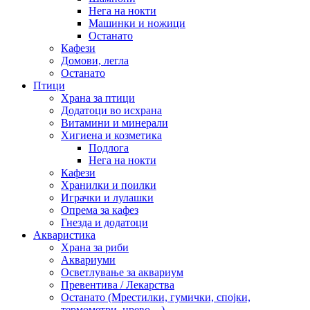
Нега на нокти
Машинки и ножици
Останато
Кафези
Домови, легла
Останато
Птици
Храна за птици
Додатоци во исхрана
Витамини и минерали
Хигиена и козметика
Подлога
Нега на нокти
Кафези
Хранилки и поилки
Играчки и лулашки
Опрема за кафез
Гнезда и додатоци
Акваристика
Храна за риби
Аквариуми
Осветлување за аквариум
Превентива / Лекарства
Останато (Мрестилки, гумички, спојки,
термометри, црево…)