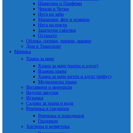
Шампони и Парфеми
Чешли и Четки
Нега на заби
Машинки, фен и ножици
Нега на нокти
Заштитни гаќички
Останато
Облека, патики, чорапи, машни
Дом и Транспорт
Мачиња
Храна за маче
Храна за маче (китен и адулт)
Влажна храна
Храна за маче китен и адулт (рефус)
Медицинска храна
Витамини и минерали
Вкусни закуски
Играчки
Садови за храна и вода
Ремчиња и градници
Ремчиња и поводници
Градници
Хигиена и козметика