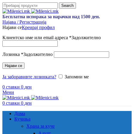
Search
Бесплатна испорака за нарачки над 1500 ден.
Најава / Регистрација
Најави се
Креирај профил
Клиентско име или email адреса
*
Задолжително
Лозинка
*
Задолжително
Најави се
Ја заборавивте лозинката?
Запомни ме
0
ставки
0
ден
Мени
0
ставки
0
ден
Дома
Кучиња
Храна за куче
Адулт