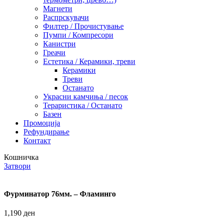
Магнети
Распрскувачи
Филтер / Прочистување
Пумпи / Компресори
Канистри
Греачи
Естетика / Керамики, треви
Керамики
Треви
Останато
Украсни камчиња / песок
Тераристика / Останато
Базен
Промоција
Рефундирање
Контакт
Кошничка
Затвори
Фурминатор 76мм. – Фламинго
1,190
ден