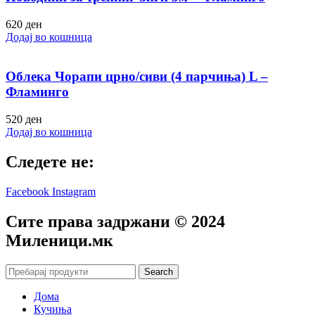
620
ден
Додај во кошница
Облека Чорапи црно/сиви (4 парчиња) L –
Фламинго
520
ден
Додај во кошница
Следете не:
Facebook
Instagram
Сите права задржани © 2024
Mиленици.мк
Search
Дома
Кучиња