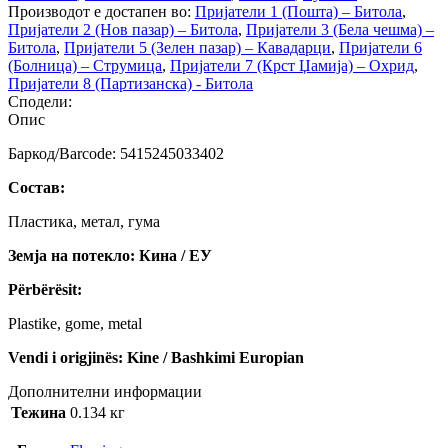
Производот е достапен во:
Пријатели 1 (Пошта) – Битола
,
Пријатели 2 (Нов пазар) – Битола
,
Пријатели 3 (Бела чешма) –
Битола
,
Пријатели 5 (Зелен пазар) – Кавадарци
,
Пријатели 6
(Болница) – Струмица
,
Пријатели 7 (Крст Џамија) – Охрид
,
Пријатели 8 (Партизанска) - Битола
Сподели:
Опис
Баркод/Barcode: 5415245033402
Состав:
Пластика, метал, гума
Земја на потекло: Кина / ЕУ
Përbërësit:
Plastike, gome, metal
Vendi i origjinës: Kine / Bashkimi Europian
Дополнителни информации
Тежина
0.134 кг