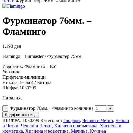
Четки
Фурминатор 76мм. – Фламинго
Фурминатор 76мм. –
Фламинго
1,190
ден
Flamingo – Furmaster / Фурмастер 75мм.
Извозник: Фламинго – ЕУ
Увозник:
Пријатели-миленици
Никола Тесла 42 Битола
Шифра: 1030299
На залиха
Фурминатор 76мм. - Фламинго количина
Додај во кошница
ШИФРА:
1030299
Категории
Глодари
,
Чешли и Четки
,
Чешли
и Четки
,
Чешли и Четки
,
Хигиена и козметика
,
Хигиена и
козметика
,
Хигиена и козметика
,
Мачиња
,
Кучиња