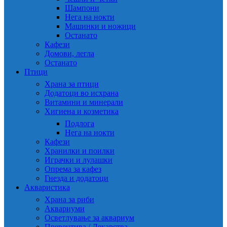
Шампони
Нега на нокти
Машинки и ножици
Останато
Кафези
Домови, легла
Останато
Птици
Храна за птици
Додатоци во исхрана
Витамини и минерали
Хигиена и козметика
Подлога
Нега на нокти
Кафези
Хранилки и поилки
Играчки и лулашки
Опрема за кафез
Гнезда и додатоци
Акваристика
Храна за риби
Аквариуми
Осветлување за аквариум
Превентива / Лекарства