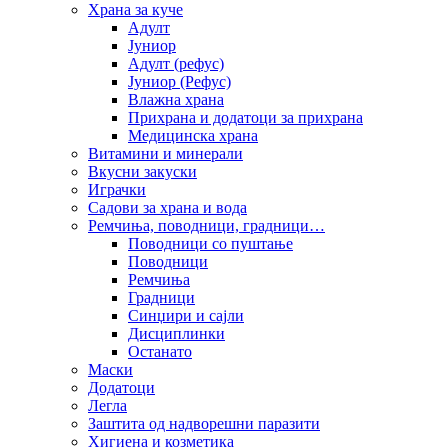
Храна за куче
Адулт
Јуниор
Адулт (рефус)
Јуниор (Рефус)
Влажна храна
Прихрана и додатоци за прихрана
Медицинска храна
Витамини и минерали
Вкусни закуски
Играчки
Садови за храна и вода
Ремчиња, поводници, градници…
Поводници со пуштање
Поводници
Ремчиња
Градници
Синџири и сајли
Дисциплинки
Останато
Маски
Додатоци
Легла
Заштита од надворешни паразити
Хигиена и козметика