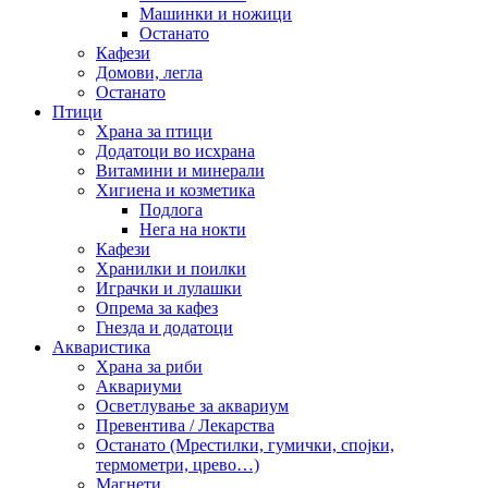
Машинки и ножици
Останато
Кафези
Домови, легла
Останато
Птици
Храна за птици
Додатоци во исхрана
Витамини и минерали
Хигиена и козметика
Подлога
Нега на нокти
Кафези
Хранилки и поилки
Играчки и лулашки
Опрема за кафез
Гнезда и додатоци
Акваристика
Храна за риби
Аквариуми
Осветлување за аквариум
Превентива / Лекарства
Останато (Мрестилки, гумички, спојки,
термометри, црево…)
Магнети