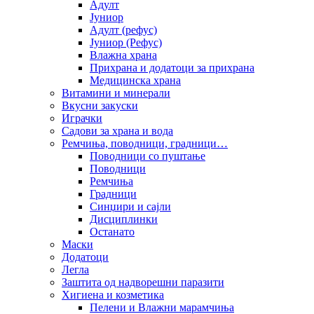
Адулт
Јуниор
Адулт (рефус)
Јуниор (Рефус)
Влажна храна
Прихрана и додатоци за прихрана
Медицинска храна
Витамини и минерали
Вкусни закуски
Играчки
Садови за храна и вода
Ремчиња, поводници, градници…
Поводници со пуштање
Поводници
Ремчиња
Градници
Синџири и сајли
Дисциплинки
Останато
Маски
Додатоци
Легла
Заштита од надворешни паразити
Хигиена и козметика
Пелени и Влажни марамчиња