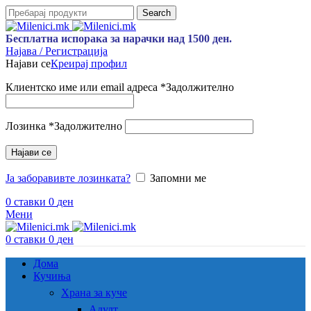
Search
Бесплатна испорака за нарачки над 1500 ден.
Најава / Регистрација
Најави се
Креирај профил
Клиентско име или email адреса
*
Задолжително
Лозинка
*
Задолжително
Најави се
Ја заборавивте лозинката?
Запомни ме
0
ставки
0
ден
Мени
0
ставки
0
ден
Дома
Кучиња
Храна за куче
Адулт