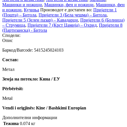
Машинки и ножици
,
Машинки, фен и ножици
,
Машинки, фен
и ножици
,
Кучиња
Производот е достапен во:
Пријатели 1
(Пошта) – Битола
,
Пријатели 3 (Бела чешма) – Битола
,
Пријатели 5 (Зелен пазар) – Кавадарци
,
Пријатели 6 (Болница)
– Струмица
,
Пријатели 7 (Крст Џамија) – Охрид
,
Пријатели 8
(Партизанска) - Битола
Сподели:
Опис
Баркод/Barcode: 5415245024103
Состав:
Метал
Земја на потекло: Кина / ЕУ
Përbërësit:
Metal
Vendi i origjinës: Kine / Bashkimi Europian
Дополнителни информации
Тежина
0.074 кг