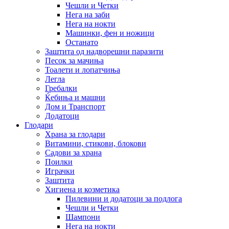
Чешли и Четки
Нега на заби
Нега на нокти
Машинки, фен и ножици
Останато
Заштита од надворешни паразити
Песок за мачиња
Тоалети и лопатчиња
Легла
Гребалки
Ќебиња и машни
Дом и Транспорт
Додатоци
Глодари
Храна за глодари
Витамини, стикови, блокови
Садови за храна
Поилки
Играчки
Заштита
Хигиена и козметика
Пилевини и додатоци за подлога
Чешли и Четки
Шампони
Нега на нокти