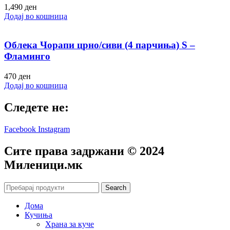
1,490
ден
Додај во кошница
Облека Чорапи црно/сиви (4 парчиња) S –
Фламинго
470
ден
Додај во кошница
Следете не:
Facebook
Instagram
Сите права задржани © 2024
Mиленици.мк
Search
Дома
Кучиња
Храна за куче