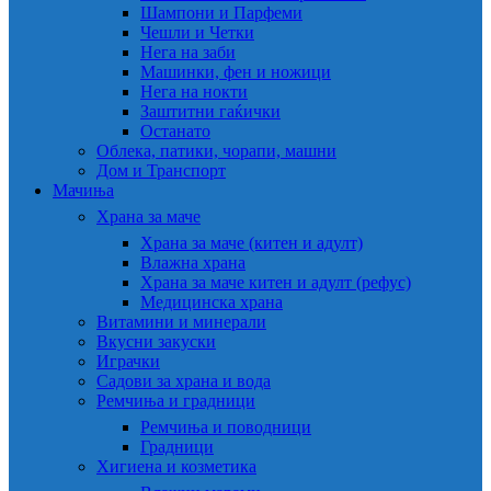
Шампони и Парфеми
Чешли и Четки
Нега на заби
Машинки, фен и ножици
Нега на нокти
Заштитни гаќички
Останато
Облека, патики, чорапи, машни
Дом и Транспорт
Мачиња
Храна за маче
Храна за маче (китен и адулт)
Влажна храна
Храна за маче китен и адулт (рефус)
Медицинска храна
Витамини и минерали
Вкусни закуски
Играчки
Садови за храна и вода
Ремчиња и градници
Ремчиња и поводници
Градници
Хигиена и козметика