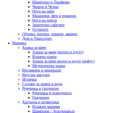
Шампони и Парфеми
Чешли и Четки
Нега на заби
Машинки, фен и ножици
Нега на нокти
Заштитни гаќички
Останато
Облека, патики, чорапи, машни
Дом и Транспорт
Мачиња
Храна за маче
Храна за маче (китен и адулт)
Влажна храна
Храна за маче китен и адулт (рефус)
Медицинска храна
Витамини и минерали
Вкусни закуски
Играчки
Садови за храна и вода
Ремчиња и градници
Ремчиња и поводници
Градници
Хигиена и козметика
Влажни марами
Шампони / Дезодоранси