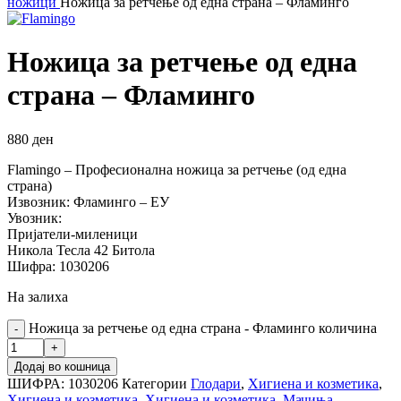
ножици
Ножица за ретчење од една страна – Фламинго
Ножица за ретчење од една
страна – Фламинго
880
ден
Flamingo – Професионална ножица за ретчење (од една
страна)
Извозник: Фламинго – ЕУ
Увозник:
Пријатели-миленици
Никола Тесла 42 Битола
Шифра: 1030206
На залиха
Ножица за ретчење од една страна - Фламинго количина
Додај во кошница
ШИФРА:
1030206
Категории
Глодари
,
Хигиена и козметика
,
Хигиена и козметика
,
Хигиена и козметика
,
Мачиња
,