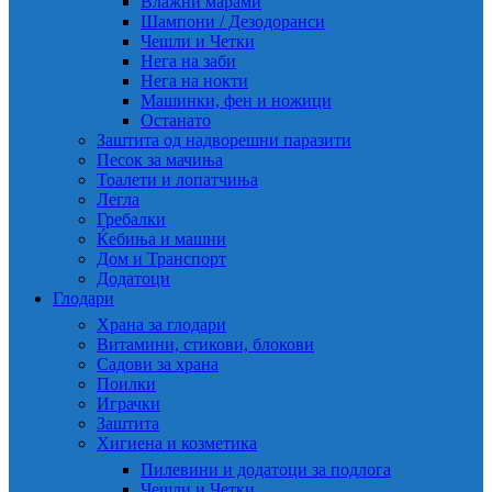
Влажни марами
Шампони / Дезодоранси
Чешли и Четки
Нега на заби
Нега на нокти
Машинки, фен и ножици
Останато
Заштита од надворешни паразити
Песок за мачиња
Тоалети и лопатчиња
Легла
Гребалки
Ќебиња и машни
Дом и Транспорт
Додатоци
Глодари
Храна за глодари
Витамини, стикови, блокови
Садови за храна
Поилки
Играчки
Заштита
Хигиена и козметика
Пилевини и додатоци за подлога
Чешли и Четки