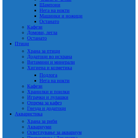
Шампони
Нега на нокти
Машинки и ножици
Останато
Кафези
Домови, легла
Останато
Птици
Храна за птици
Додатоци во исхрана
Витамини и минерали
Хигиена и козметика
Подлога
Нега на нокти
Кафези
Хранилки и поилки
Играчки и лулашки
Опрема за кафез
Гнезда и додатоци
Акваристика
Храна за риби
Аквариуми
Осветлување за аквариум
Превентива / Лекарства