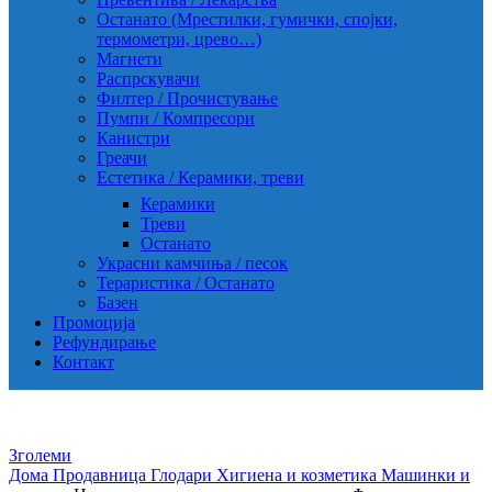
Останато (Мрестилки, гумички, спојки,
термометри, црево…)
Магнети
Распрскувачи
Филтер / Прочистување
Пумпи / Компресори
Канистри
Греачи
Естетика / Керамики, треви
Керамики
Треви
Останато
Украсни камчиња / песок
Тераристика / Останато
Базен
Промоција
Рефундирање
Контакт
Зголеми
Дома
Продавница
Глодари
Хигиена и козметика
Машинки и