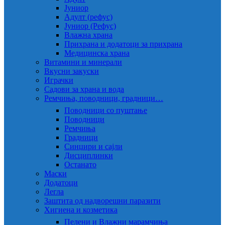
Јуниор
Адулт (рефус)
Јуниор (Рефус)
Влажна храна
Прихрана и додатоци за прихрана
Медицинска храна
Витамини и минерали
Вкусни закуски
Играчки
Садови за храна и вода
Ремчиња, поводници, градници…
Поводници со пуштање
Поводници
Ремчиња
Градници
Синџири и сајли
Дисциплинки
Останато
Маски
Додатоци
Легла
Заштита од надворешни паразити
Хигиена и козметика
Пелени и Влажни марамчиња