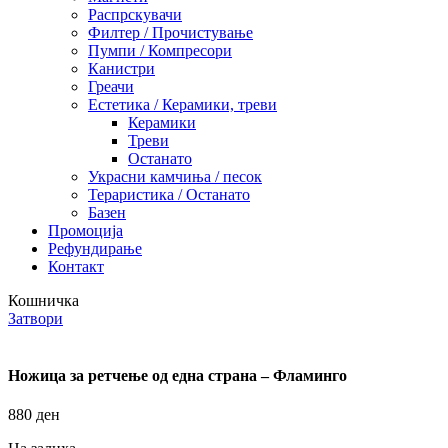
Распрскувачи
Филтер / Прочистување
Пумпи / Компресори
Канистри
Греачи
Естетика / Керамики, треви
Керамики
Треви
Останато
Украсни камчиња / песок
Тераристика / Останато
Базен
Промоција
Рефундирање
Контакт
Кошничка
Затвори
Ножица за ретчење од една страна – Фламинго
880
ден