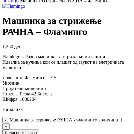
ножици
Машинка за стрижење РАЧНА – Фламинго
Машинка за стрижење
РАЧНА – Фламинго
1,250
ден
Flamingo – Рачна машинка за стрижење миленици
Идеална за кучиња кои се плашат од звукот на елетричната
машинка
Извозник: Фламинго – ЕУ
Увозник:
Пријатели-миленици
Никола Тесла 42 Битола
Шифра: 1030204
На залиха
Машинка за стрижење РАЧНА - Фламинго количина
Додај во кошница