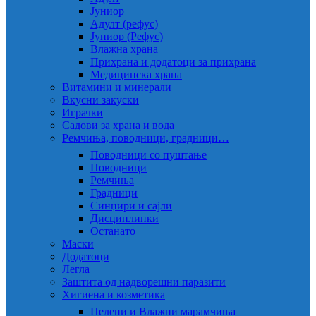
Јуниор
Адулт (рефус)
Јуниор (Рефус)
Влажна храна
Прихрана и додатоци за прихрана
Медицинска храна
Витамини и минерали
Вкусни закуски
Играчки
Садови за храна и вода
Ремчиња, поводници, градници…
Поводници со пуштање
Поводници
Ремчиња
Градници
Синџири и сајли
Дисциплинки
Останато
Маски
Додатоци
Легла
Заштита од надворешни паразити
Хигиена и козметика
Пелени и Влажни марамчиња