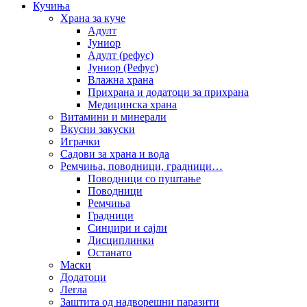
Кучиња
Храна за куче
Адулт
Јуниор
Адулт (рефус)
Јуниор (Рефус)
Влажна храна
Прихрана и додатоци за прихрана
Медицинска храна
Витамини и минерали
Вкусни закуски
Играчки
Садови за храна и вода
Ремчиња, поводници, градници…
Поводници со пуштање
Поводници
Ремчиња
Градници
Синџири и сајли
Дисциплинки
Останато
Маски
Додатоци
Легла
Заштита од надворешни паразити