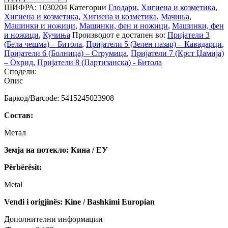
ШИФРА:
1030204
Категории
Глодари
,
Хигиена и козметика
,
Хигиена и козметика
,
Хигиена и козметика
,
Мачиња
,
Машинки и ножици
,
Машинки, фен и ножици
,
Машинки, фен
и ножици
,
Кучиња
Производот е достапен во:
Пријатели 3
(Бела чешма) – Битола
,
Пријатели 5 (Зелен пазар) – Кавадарци
,
Пријатели 6 (Болница) – Струмица
,
Пријатели 7 (Крст Џамија)
– Охрид
,
Пријатели 8 (Партизанска) - Битола
Сподели:
Опис
Баркод/Barcode: 5415245023908
Состав:
Метал
Земја на потекло: Кина / ЕУ
Përbërësit:
Metal
Vendi i origjinës: Kine / Bashkimi Europian
Дополнителни информации