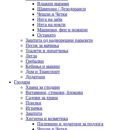
Влажни марами
Шампони / Дезодоранси
Чешли и Четки
Нега на заби
Нега на нокти
Машинки, фен и ножици
Останато
Заштита од надворешни паразити
Песок за мачиња
Тоалети и лопатчиња
Легла
Гребалки
Ќебиња и машни
Дом и Транспорт
Додатоци
Глодари
Храна за глодари
Витамини, стикови, блокови
Садови за храна
Поилки
Играчки
Заштита
Хигиена и козметика
Пилевини и додатоци за подлога
Чешли и Четки