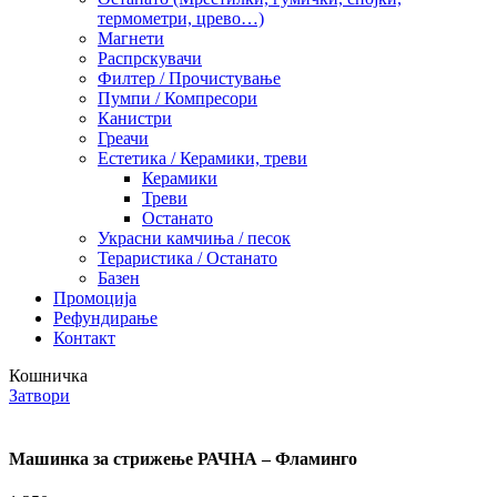
термометри, црево…)
Магнети
Распрскувачи
Филтер / Прочистување
Пумпи / Компресори
Канистри
Греачи
Естетика / Керамики, треви
Керамики
Треви
Останато
Украсни камчиња / песок
Тераристика / Останато
Базен
Промоција
Рефундирање
Контакт
Кошничка
Затвори
Машинка за стрижење РАЧНА – Фламинго