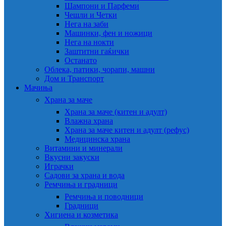
Шампони и Парфеми
Чешли и Четки
Нега на заби
Машинки, фен и ножици
Нега на нокти
Заштитни гаќички
Останато
Облека, патики, чорапи, машни
Дом и Транспорт
Мачиња
Храна за маче
Храна за маче (китен и адулт)
Влажна храна
Храна за маче китен и адулт (рефус)
Медицинска храна
Витамини и минерали
Вкусни закуски
Играчки
Садови за храна и вода
Ремчиња и градници
Ремчиња и поводници
Градници
Хигиена и козметика