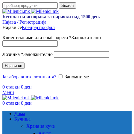
Search
Бесплатна испорака за нарачки над 1500 ден.
Најава / Регистрација
Најави се
Креирај профил
Клиентско име или email адреса
*
Задолжително
Лозинка
*
Задолжително
Најави се
Ја заборавивте лозинката?
Запомни ме
0
ставки
0
ден
Мени
0
ставки
0
ден
Дома
Кучиња
Храна за куче
Адулт