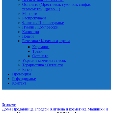
Останато (Мрестилки, гумички, спојки,
термометри, црево…)
Магнети
Распрскувачи
Филтер / Прочистување
Пумпи / Компресори
Канистри
Греачи
Естетика / Керамики, треви
Керамики
Треви
Останато
Украсни камчиња / песок
Тераристика / Останато
Базен
Промоција
Рефундирање
Контакт
Зголеми
Дома
Продавница
Глодари
Хигиена и козметика
Машинки и