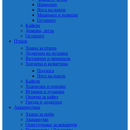
Шампони
Нега на нокти
Машинки и ножици
Останато
Кафези
Домови, легла
Останато
Птици
Храна за птици
Додатоци во исхрана
Витамини и минерали
Хигиена и козметика
Подлога
Нега на нокти
Кафези
Хранилки и поилки
Играчки и лулашки
Опрема за кафез
Гнезда и додатоци
Акваристика
Храна за риби
Аквариуми
Осветлување за аквариум
Превентива / Лекарства