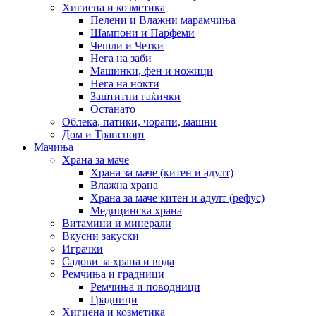
Хигиена и козметика
Пелени и Влажни марамчиња
Шампони и Парфеми
Чешли и Четки
Нега на заби
Машинки, фен и ножици
Нега на нокти
Заштитни гаќички
Останато
Облека, патики, чорапи, машни
Дом и Транспорт
Мачиња
Храна за маче
Храна за маче (китен и адулт)
Влажна храна
Храна за маче китен и адулт (рефус)
Медицинска храна
Витамини и минерали
Вкусни закуски
Играчки
Садови за храна и вода
Ремчиња и градници
Ремчиња и поводници
Градници
Хигиена и козметика