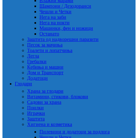
Влажни марами
Шампони / Дезодоранси
Чешли и Четки
Нега на заби
Нега на нокти
Машинки, фен и ножици
Останато
Заштита од надворешни паразити
Песок за мачиња
Тоалети и лопатчиња
Легла
Гребалки
Ќебиња и машни
Дом и Транспорт
Додатоци
Глодари
Храна за глодари
Витамини, стикови, блокови
Садови за храна
Поилки
Играчки
Заштита
Хигиена и козметика
Пилевини и додатоци за подлога
Чешли и Четки