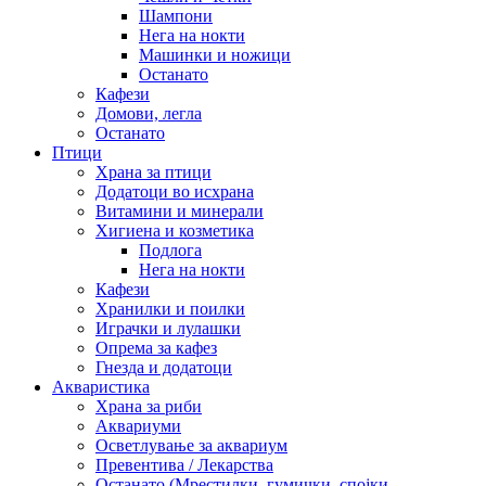
Шампони
Нега на нокти
Машинки и ножици
Останато
Кафези
Домови, легла
Останато
Птици
Храна за птици
Додатоци во исхрана
Витамини и минерали
Хигиена и козметика
Подлога
Нега на нокти
Кафези
Хранилки и поилки
Играчки и лулашки
Опрема за кафез
Гнезда и додатоци
Акваристика
Храна за риби
Аквариуми
Осветлување за аквариум
Превентива / Лекарства
Останато (Мрестилки, гумички, спојки,