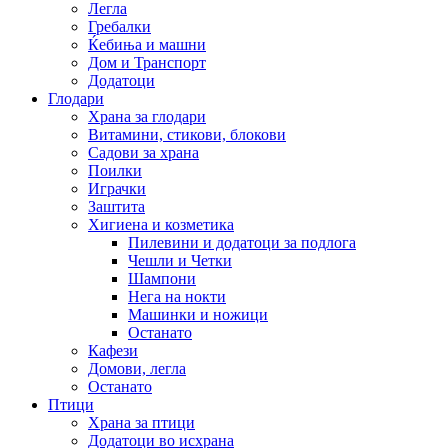
Легла
Гребалки
Ќебиња и машни
Дом и Транспорт
Додатоци
Глодари
Храна за глодари
Витамини, стикови, блокови
Садови за храна
Поилки
Играчки
Заштита
Хигиена и козметика
Пилевини и додатоци за подлога
Чешли и Четки
Шампони
Нега на нокти
Машинки и ножици
Останато
Кафези
Домови, легла
Останато
Птици
Храна за птици
Додатоци во исхрана