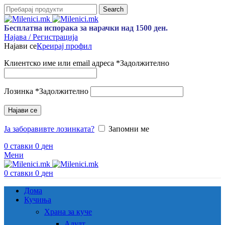
Search
Бесплатна испорака за нарачки над 1500 ден.
Најава / Регистрација
Најави се
Креирај профил
Клиентско име или email адреса
*
Задолжително
Лозинка
*
Задолжително
Најави се
Ја заборавивте лозинката?
Запомни ме
0
ставки
0
ден
Мени
0
ставки
0
ден
Дома
Кучиња
Храна за куче
Адулт