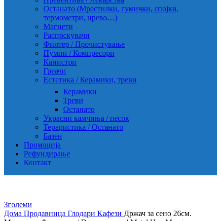
Останато (Мрестилки, гумички, спојки,
термометри, црево…)
Магнети
Распрскувачи
Филтер / Прочистување
Пумпи / Компресори
Канистри
Греачи
Естетика / Керамики, треви
Керамики
Треви
Останато
Украсни камчиња / песок
Тераристика / Останато
Базен
Промоција
Рефундирање
Контакт
Зголеми
Дома
Продавница
Глодари
Кафези
Држач за сено 26см.