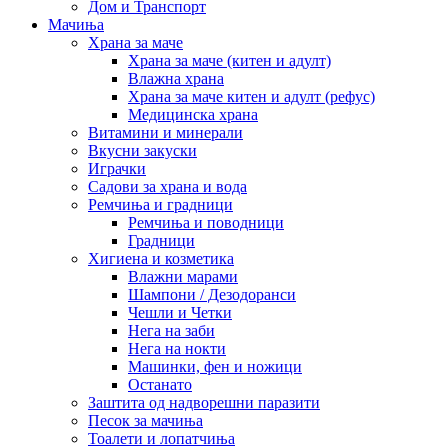
Дом и Транспорт
Мачиња
Храна за маче
Храна за маче (китен и адулт)
Влажна храна
Храна за маче китен и адулт (рефус)
Медицинска храна
Витамини и минерали
Вкусни закуски
Играчки
Садови за храна и вода
Ремчиња и градници
Ремчиња и поводници
Градници
Хигиена и козметика
Влажни марами
Шампони / Дезодоранси
Чешли и Четки
Нега на заби
Нега на нокти
Машинки, фен и ножици
Останато
Заштита од надворешни паразити
Песок за мачиња
Тоалети и лопатчиња