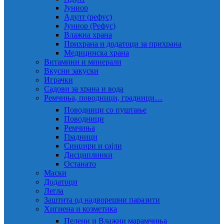
Јуниор
Адулт (рефус)
Јуниор (Рефус)
Влажна храна
Прихрана и додатоци за прихрана
Медицинска храна
Витамини и минерали
Вкусни закуски
Играчки
Садови за храна и вода
Ремчиња, поводници, градници…
Поводници со пуштање
Поводници
Ремчиња
Градници
Синџири и сајли
Дисциплинки
Останато
Маски
Додатоци
Легла
Заштита од надворешни паразити
Хигиена и козметика
Пелени и Влажни марамчиња