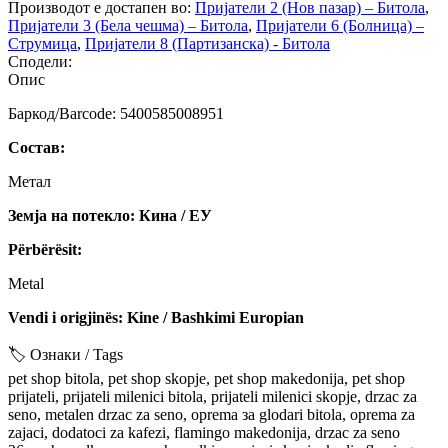
Производот е достапен во:
Пријатели 2 (Нов пазар) – Битола
,
Пријатели 3 (Бела чешма) – Битола
,
Пријатели 6 (Болница) –
Струмица
,
Пријатели 8 (Партизанска) - Битола
Сподели:
Опис
Баркод/Barcode: 5400585008951
Состав:
Метал
Земја на потекло: Кина / ЕУ
Përbërësit:
Metal
Vendi i origjinës: Kine / Bashkimi Europian
🏷️ Ознаки / Tags
pet shop bitola, pet shop skopje, pet shop makedonija, pet shop
prijateli, prijateli milenici bitola, prijateli milenici skopje, drzac za
seno, metalen drzac za seno, oprema за glodari bitola, oprema za
zajaci, dodatoci za kafezi, flamingo makedonija, drzac za seno