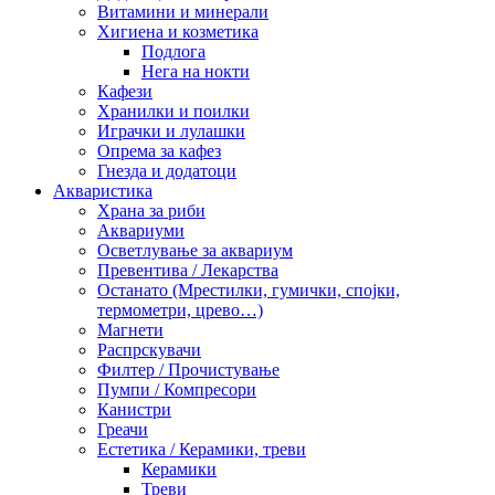
Витамини и минерали
Хигиена и козметика
Подлога
Нега на нокти
Кафези
Хранилки и поилки
Играчки и лулашки
Опрема за кафез
Гнезда и додатоци
Акваристика
Храна за риби
Аквариуми
Осветлување за аквариум
Превентива / Лекарства
Останато (Мрестилки, гумички, спојки,
термометри, црево…)
Магнети
Распрскувачи
Филтер / Прочистување
Пумпи / Компресори
Канистри
Греачи
Естетика / Керамики, треви
Керамики
Треви