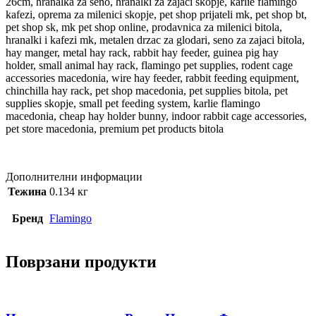
26cm, hranalka za seno, hranalki za zajaci skopje, karlie flamingo
kafezi, oprema za milenici skopje, pet shop prijateli mk, pet shop bt,
pet shop sk, mk pet shop online, prodavnica za milenici bitola,
hranalki i kafezi mk, metalen drzac za glodari, seno za zajaci bitola,
hay manger, metal hay rack, rabbit hay feeder, guinea pig hay
holder, small animal hay rack, flamingo pet supplies, rodent cage
accessories macedonia, wire hay feeder, rabbit feeding equipment,
chinchilla hay rack, pet shop macedonia, pet supplies bitola, pet
supplies skopje, small pet feeding system, karlie flamingo
macedonia, cheap hay holder bunny, indoor rabbit cage accessories,
pet store macedonia, premium pet products bitola
Дополнителни информации
Тежина
0.134 кг
Бренд
Flamingo
Поврзани продукти