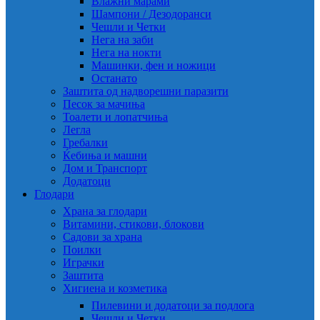
Влажни марами
Шампони / Дезодоранси
Чешли и Четки
Нега на заби
Нега на нокти
Машинки, фен и ножици
Останато
Заштита од надворешни паразити
Песок за мачиња
Тоалети и лопатчиња
Легла
Гребалки
Ќебиња и машни
Дом и Транспорт
Додатоци
Глодари
Храна за глодари
Витамини, стикови, блокови
Садови за храна
Поилки
Играчки
Заштита
Хигиена и козметика
Пилевини и додатоци за подлога
Чешли и Четки