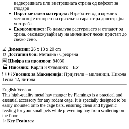
надворешната или внатрешната страна од кафезот за
глодари.
Цврст метален материјал:
Изработен од издржлив
метал кој е отпорен на гризење и гарантира долготрајна
употреба.
Економичност:
Го намалува растурањето и отпадот од
храна, овозможувајќи му на миленикот лесен пристап до
свежо сено.
📐
Димензии:
26 x 13 x 20 cm
🎨
Достапни бои:
Метална / Сребрена
🆔
Шифра на производ:
84030
🏭
Извозник:
Карли и Фламинго – ЕУ
🇲🇰
Увозник за Македонија:
Пријатели – миленици, Никола
Тесла 42, Битола
English Version
This high-quality metal hay manger by Flamingo is a practical and
essential accessory for any rodent cage. It is specially designed to be
easily mounted onto the cage bars, ensuring clean and hygienic
feeding for your small pets while preventing hay from scattering on
the floor.
✨
Key Features: