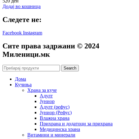
520
ден
Додај во кошница
Следете не:
Facebook
Instagram
Сите права задржани © 2024
Mиленици.мк
Search
Дома
Кучиња
Храна за куче
Адулт
Јуниор
Адулт (рефус)
Јуниор (Рефус)
Влажна храна
Прихрана и додатоци за прихрана
Медицинска храна
Витамини и минерали