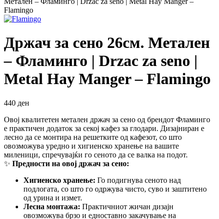
Метален – Фламинго | Drzac za seno | Metal Hay Manger –
Flamingo
Држач за сено 26см. Метален
– Фламинго | Drzac za seno |
Metal Hay Manger – Flamingo
440
ден
Овој квалитетен метален држач за сено од брендот Фламинго
е практичен додаток за секој кафез за глодари. Дизајниран е
лесно да се монтира на решетките од кафезот, со што
овозможува уредно и хигиенско хранење на вашите
миленици, спречувајќи го сеното да се валка на подот.
✨
Предности на овој држач за сено:
Хигиенско хранење:
Го подигнува сеното над
подлогата, со што го одржува чисто, суво и заштитено
од урина и измет.
Лесна монтажа:
Практичниот жичан дизајн
овозможува брзо и едноставно закачување на