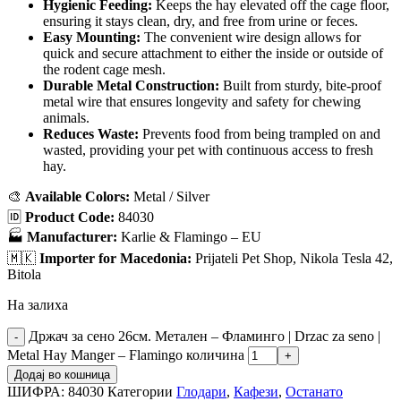
Hygienic Feeding:
Keeps the hay elevated off the cage floor,
ensuring it stays clean, dry, and free from urine or feces.
Easy Mounting:
The convenient wire design allows for
quick and secure attachment to either the inside or outside of
the rodent cage mesh.
Durable Metal Construction:
Built from sturdy, bite-proof
metal wire that ensures longevity and safety for chewing
animals.
Reduces Waste:
Prevents food from being trampled on and
wasted, providing your pet with continuous access to fresh
hay.
🎨
Available Colors:
Metal / Silver
🆔
Product Code:
84030
🏭
Manufacturer:
Karlie & Flamingo – EU
🇲🇰
Importer for Macedonia:
Prijateli Pet Shop, Nikola Tesla 42,
Bitola
На залиха
Држач за сено 26см. Метален – Фламинго | Drzac za seno |
Metal Hay Manger – Flamingo количина
Додај во кошница
ШИФРА:
84030
Категории
Глодари
,
Кафези
,
Останато