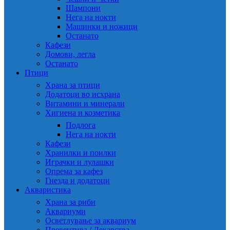
Шампони
Нега на нокти
Машинки и ножици
Останато
Кафези
Домови, легла
Останато
Птици
Храна за птици
Додатоци во исхрана
Витамини и минерали
Хигиена и козметика
Подлога
Нега на нокти
Кафези
Хранилки и поилки
Играчки и лулашки
Опрема за кафез
Гнезда и додатоци
Акваристика
Храна за риби
Аквариуми
Осветлување за аквариум
Превентива / Лекарства