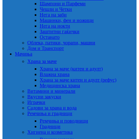
Шампони и Парфеми
Чешли и Четки
Нега на заби
Машинки, фен и ножици
Нега на нокти
Заштитни гаќички
Останато
Облека, патики, чорапи, машни
Дом и Транспорт
Мачиња
Храна за маче
Храна за маче (китен и адулт)
Влажна храна
Храна за маче китен и адулт (рефус)
Медицинска храна
Витамини и минерали
Вкусни закуски
Играчки
Садови за храна и вода
Ремчиња и градници
Ремчиња и поводници
Градници
Хигиена и козметика