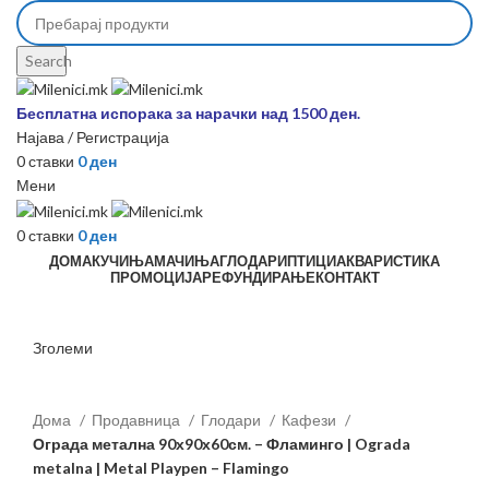
Search
Бесплатна испорака за нарачки над 1500 ден.
Најава / Регистрација
0
ставки
0
ден
Мени
0
ставки
0
ден
ДОМА
КУЧИЊА
МАЧИЊА
ГЛОДАРИ
ПТИЦИ
АКВАРИСТИКА
ПРОМОЦИЈА
РЕФУНДИРАЊЕ
КОНТАКТ
Зголеми
Дома
Продавница
Глодари
Кафези
Ограда метална 90х90х60см. – Фламинго | Ograda
metalna | Metal Playpen – Flamingo