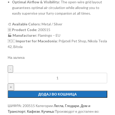
Optimal Airflow & Visibility:
The open-wire grid layout
guarantees optimal air circulation while allowing you to
easily supervise your furry companion at all times.
🎨
Available Colors:
Metal / Silver
🆔
Product Code:
200515
🏭
Manufacturer:
Flamingo – EU
🇲🇰
Importer for Macedonia:
Prijateli Pet Shop, Nikola Tesla
42, Bitola
На залиха
ДОДАЈ ВО КОШНИЦА
ШИФРА:
200515
Категории
Легла
,
Глодари
,
Дом и
Транспорт
,
Кафези
,
Кучиња
Производот е достапен во: