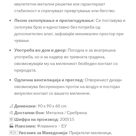
квалитетни метални решетки кои гарантираат
стабилност и спречуваат превртување или бегство.
Лесно склопување и прилагодување:
Се поставува и
склопува брзо и едноставно без потреба од
дополнителен алат, зафаќајќи минимален простор при
чување.
Употреба во дом и двор:
Погодна е за внатрешна
употреба, но и за надвор во тревната градина,
овозможувајќи му на миленикот безбеден контакт со
природата.
Одлична вентилација и преглед:
Отворениот дизајн
овозможува беспрекорен проток на воздух и постојан
визуелен контакт со вашето милениче.
📐
Димензии:
90 x 90 x 60 cm
🎨
Достапни бои:
Метална / Сребрена
🆔
Шифра на производ:
200515
🏭
Извозник:
Фламинго – ЕУ
🇲🇰
Увозник за Македонија:
Пријатели-миленици,