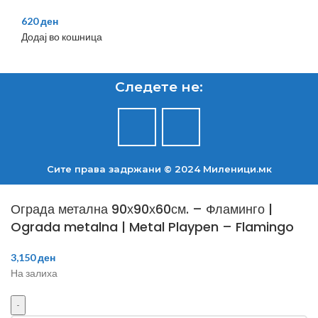
620
ден
Додај во кошница
Следете не:
Сите права задржани © 2024 Mиленици.мк
Ограда метална 90х90х60см. – Фламинго |
Ograda metalna | Metal Playpen – Flamingo
3,150
ден
На залиха