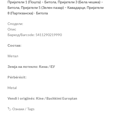
Пријатели 1 (Пошта) – Битола
,
Пријатели 3 (Бела чешма) –
Битола
,
Пријатели 5 (Зелен пазар) – Кавадарци
,
Пријатели
8 (Партизанска) - Битола
Сподели:
Опис
Баркод/Barcode: 5411290219990
Состав:
Метал
Земја на потекло: Кина / ЕУ
Përbërësit:
Metal
Vendi i origjinës: Kine / Bashkimi Europian
🏷️ Ознаки / Tags