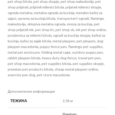
pet shop bitola, pet shop skopje, pet shop makedonija, pet
shop prijateli, prijateli milenici bitola, prijateli milenici skopje,
ograda metalna, metalna ograda za kucinja, metalen kafez za
zajaci, oprema za kucinja bitola, transporteri i ogradi, flamingo
makedonija, sklopiva metalna ograda, mreza za kucinja, pet
shop prijateli mk, pet shop bt, pet shop sk, mk pet shop online,
prodavnica za milenici bitola, ogradi za kucinja skopje, kafezi za
kucinja, kafez za zajak bitola, metal playpen, pet playpen, dog
playpen macedonia, puppy fence pen, flamingo pet supplies,
metal pet enclosure, folding metal cage, outdoor puppy pen,
rabbit playpen bitola, heavy duty dog fence, travel pet pen,
pet shop macedonia, pet supplies bitola, pet supplies skopje,
premium pet products bitola, cheap metal playpen online,
exercise pen dog, pet store macedonia
Дополнителни информации
ТЕЖИНА
2.58 кг
Flamingo