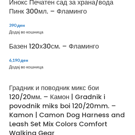
Инокс Печатен сад за храна/вода
Пинк 300мл. – Фламинго
390
ден
Додај во кошница
Базен 120х30см. – Фламинго
6,190
ден
Додај во кошница
Градник и поводник микс бои
120/20мм. – Камон | Gradnik i
povodnik miks boi 120/20mm. –
Kamon | Camon Dog Harness and
Leash Set Mix Colors Comfort
Walking Gear