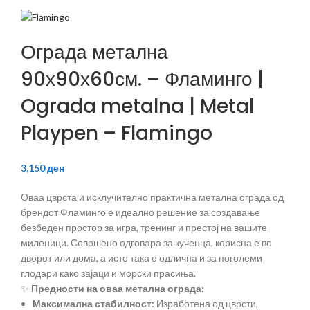
Ограда метална
90х90х60см. – Фламинго |
Ograda metalna | Metal
Playpen – Flamingo
3,150
ден
Оваа цврста и исклучително практична метална ограда од
брендот Фламинго е идеално решение за создавање
безбеден простор за игра, тренинг и престој на вашите
миленици. Совршено одговара за кученца, корисна е во
дворот или дома, а исто така е одлична и за поголеми
глодари како зајаци и морски прасиња.
✨
Предности на оваа метална ограда:
Максимална стабилност:
Изработена од цврсти,