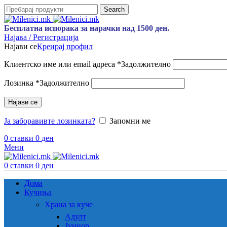
Search
Бесплатна испорака за нарачки над 1500 ден.
Најава / Регистрација
Најави се
Креирај профил
Клиентско име или email адреса
*
Задолжително
Лозинка
*
Задолжително
Најави се
Ја заборавивте лозинката?
Запомни ме
0
ставки
0
ден
Мени
0
ставки
0
ден
Дома
Кучиња
Храна за куче
Адулт
Јуниор