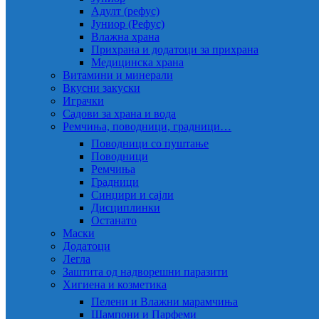
Адулт (рефус)
Јуниор (Рефус)
Влажна храна
Прихрана и додатоци за прихрана
Медицинска храна
Витамини и минерали
Вкусни закуски
Играчки
Садови за храна и вода
Ремчиња, поводници, градници…
Поводници со пуштање
Поводници
Ремчиња
Градници
Синџири и сајли
Дисциплинки
Останато
Маски
Додатоци
Легла
Заштита од надворешни паразити
Хигиена и козметика
Пелени и Влажни марамчиња
Шампони и Парфеми