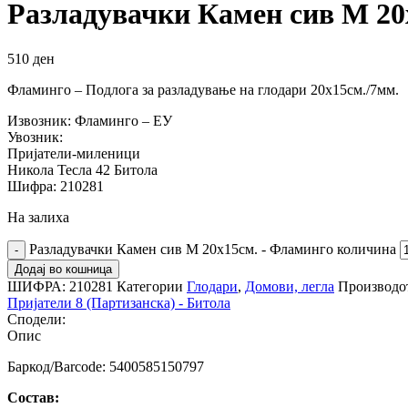
Разладувачки Камен сив M 20
510
ден
Фламинго – Подлога за разладување на глодари 20х15см./7мм.
Извозник: Фламинго – ЕУ
Увозник:
Пријатели-миленици
Никола Тесла 42 Битола
Шифра: 210281
На залиха
Разладувачки Камен сив M 20х15см. - Фламинго количина
Додај во кошница
ШИФРА:
210281
Категории
Глодари
,
Домови, легла
Производот
Пријатели 8 (Партизанска) - Битола
Сподели:
Опис
Баркод/Barcode: 5400585150797
Состав: