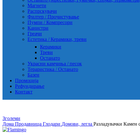
Магнети
Распрскувачи
Филтер / Прочистување
Пумпи / Компресори
Канистри
Греачи
Естетика / Керамики, треви
Керамики
Треви
Останато
Украсни камчиња / песок
Тераристика / Останато
Базен
Промоција
Рефундирање
Контакт
Зголеми
Дома
Продавница
Глодари
Домови, легла
Разладувачки Камен 