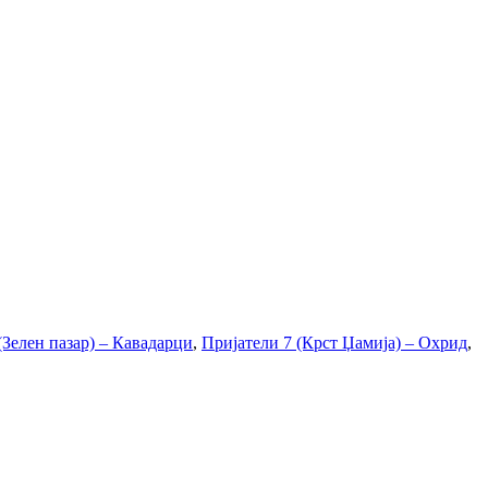
(Зелен пазар) – Кавадарци
,
Пријатели 7 (Крст Џамија) – Охрид
,