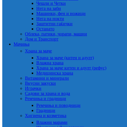
Чешли и Четки
Нега на заби
Машинки, фен и ножици
Нега на нокти
Заштитни гаќички
Останато
Облека, патики, чорапи, машни
Дом и Транспорт
Мачиња
Храна за маче
Храна за маче (китен и адулт)
Влажна храна
Храна за маче китен и адулт (рефус)
Медицинска храна
Витамини и минерали
Вкусни закуски
Играчки
Садови за храна и вода
Ремчиња и градници
Ремчиња и поводници
Градници
Хигиена и козметика
Влажни марами