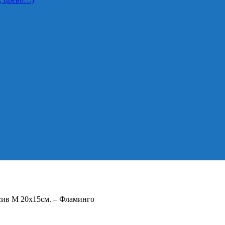
сив M 20х15см. – Фламинго