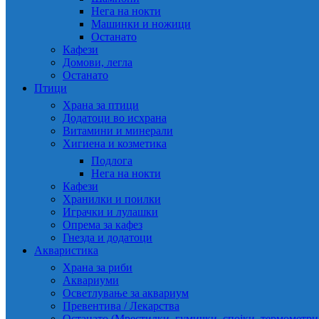
Нега на нокти
Машинки и ножици
Останато
Кафези
Домови, легла
Останато
Птици
Храна за птици
Додатоци во исхрана
Витамини и минерали
Хигиена и козметика
Подлога
Нега на нокти
Кафези
Хранилки и поилки
Играчки и лулашки
Опрема за кафез
Гнезда и додатоци
Акваристика
Храна за риби
Аквариуми
Осветлување за аквариум
Превентива / Лекарства
Останато (Мрестилки, гумички, спојки, термометр