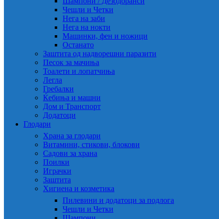
Шампони / Дезодоранси
Чешли и Четки
Нега на заби
Нега на нокти
Машинки, фен и ножици
Останато
Заштита од надворешни паразити
Песок за мачиња
Тоалети и лопатчиња
Легла
Гребалки
Ќебиња и машни
Дом и Транспорт
Додатоци
Глодари
Храна за глодари
Витамини, стикови, блокови
Садови за храна
Поилки
Играчки
Заштита
Хигиена и козметика
Пилевини и додатоци за подлога
Чешли и Четки
Шампони