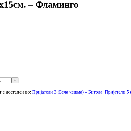
х15см. – Фламинго
 е достапен во:
Пријатели 3 (Бела чешма) – Битола
,
Пријатели 5 