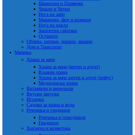
Шампони и Парфеми
Чешли и Четки
Нега на заби
Машинки, фен и ножици
Нега на нокти
Заштитни гаќички
Останато
Облека, патики, чорапи, машни
Дом и Транспорт
Мачиња
Храна за маче
Храна за маче (китен и адулт)
Влажна храна
Храна за маче китен и адулт (рефус)
Медицинска храна
Витамини и минерали
Вкусни закуски
Играчки
Садови за храна и вода
Ремчиња и градници
Ремчиња и поводници
Градници
Хигиена и козметика