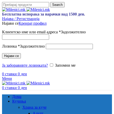
Search
Бесплатна испорака за нарачки над 1500 ден.
Најава / Регистрација
Најави се
Креирај профил
Клиентско име или email адреса
*
Задолжително
Лозинка
*
Задолжително
Најави се
Ја заборавивте лозинката?
Запомни ме
0
ставки
0
ден
Мени
0
ставки
0
ден
Дома
Кучиња
Храна за куче
Адулт