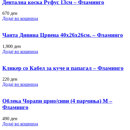
Дентална коска Руфус 13см – Фламинго
670
ден
Додај во кошница
Чанта Дивина Црвена 40х26х26см. – Фламинго
1,900
ден
Додај во кошница
Кликер со Кабел за куче и папагал – Фламинго
220
ден
Додај во кошница
Облека Чорапи црно/сиви (4 парчиња) M –
Фламинго
490
ден
Додај во кошница