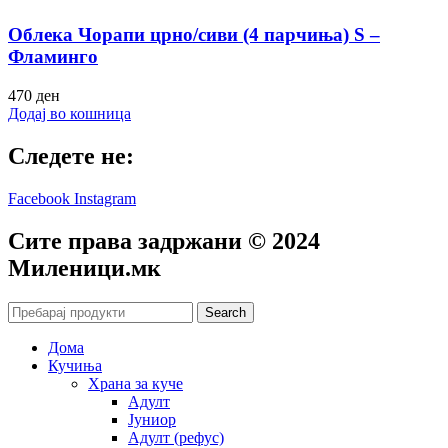
Облека Чорапи црно/сиви (4 парчиња) S –
Фламинго
470
ден
Додај во кошница
Следете не:
Facebook
Instagram
Сите права задржани © 2024
Mиленици.мк
Search
Дома
Кучиња
Храна за куче
Адулт
Јуниор
Адулт (рефус)