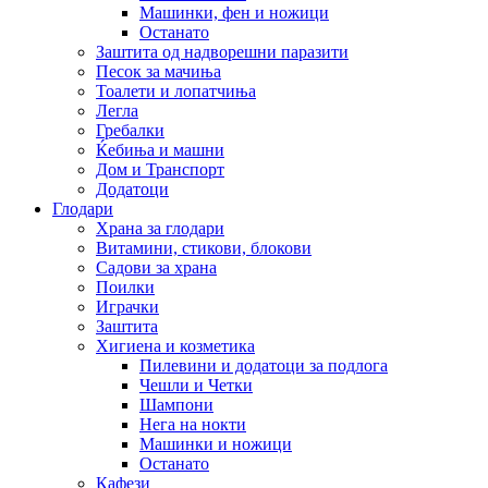
Машинки, фен и ножици
Останато
Заштита од надворешни паразити
Песок за мачиња
Тоалети и лопатчиња
Легла
Гребалки
Ќебиња и машни
Дом и Транспорт
Додатоци
Глодари
Храна за глодари
Витамини, стикови, блокови
Садови за храна
Поилки
Играчки
Заштита
Хигиена и козметика
Пилевини и додатоци за подлога
Чешли и Четки
Шампони
Нега на нокти
Машинки и ножици
Останато
Кафези