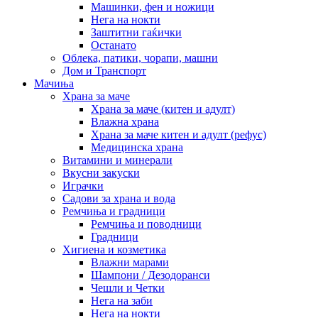
Машинки, фен и ножици
Нега на нокти
Заштитни гаќички
Останато
Облека, патики, чорапи, машни
Дом и Транспорт
Мачиња
Храна за маче
Храна за маче (китен и адулт)
Влажна храна
Храна за маче китен и адулт (рефус)
Медицинска храна
Витамини и минерали
Вкусни закуски
Играчки
Садови за храна и вода
Ремчиња и градници
Ремчиња и поводници
Градници
Хигиена и козметика
Влажни марами
Шампони / Дезодоранси
Чешли и Четки
Нега на заби
Нега на нокти