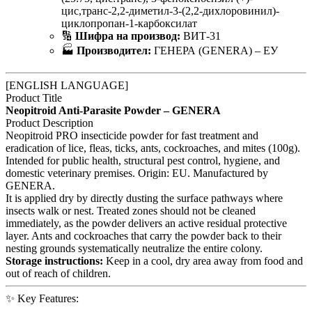
цис,транс-2,2-диметил-3-(2,2-дихлоровинил)-
циклопропан-1-карбоксилат
🔢
Шифра на производ:
ВИТ-31
🏭
Производител:
ГЕНЕРА (GENERA) – ЕУ
[ENGLISH LANGUAGE]
Product Title
Neopitroid Anti-Parasite Powder – GENERA
Product Description
Neopitroid PRO insecticide powder for fast treatment and
eradication of lice, fleas, ticks, ants, cockroaches, and mites (100g).
Intended for public health, structural pest control, hygiene, and
domestic veterinary premises. Origin: EU. Manufactured by
GENERA.
It is applied dry by directly dusting the surface pathways where
insects walk or nest. Treated zones should not be cleaned
immediately, as the powder delivers an active residual protective
layer. Ants and cockroaches that carry the powder back to their
nesting grounds systematically neutralize the entire colony.
Storage instructions:
Keep in a cool, dry area away from food and
out of reach of children.
✨ Key Features: