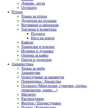
Домови, легла
Останато
Птици
Храна за птици
Додатоци во исхрана
Витамини и минерали
Хигиена и козметика
Подлога
Нега на нокти
Кафези
Хранилки и поилки
Играчки и лулашки
Опрема за кафез
Гнезда и додатоци
Акваристика
Храна за риби
Аквариуми
Осветлување за аквариум
Превентива / Лекарства
Останато (Мрестилки, гумички, спојки,
термометри, црево…)
Магнети
Распрскувачи
Филтер / Прочистување
Пумпи / Компресори