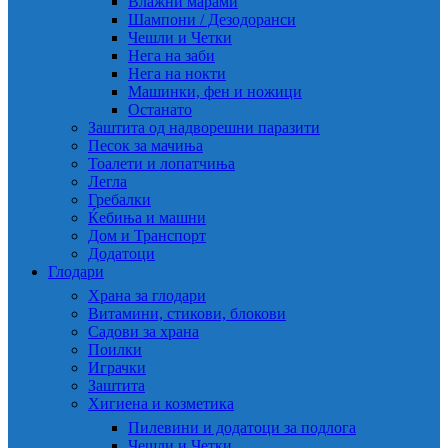
Влажни марами
Шампони / Дезодоранси
Чешли и Четки
Нега на заби
Нега на нокти
Машинки, фен и ножици
Останато
Заштита од надворешни паразити
Песок за мачиња
Тоалети и лопатчиња
Легла
Гребалки
Ќебиња и машни
Дом и Транспорт
Додатоци
Глодари
Храна за глодари
Витамини, стикови, блокови
Садови за храна
Поилки
Играчки
Заштита
Хигиена и козметика
Пилевини и додатоци за подлога
Чешли и Четки