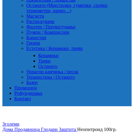
Останато (Мрестилки, гумички, спојки,
термометри, црево…)
Магнети
Распрскувачи
Филтер / Прочистување
Пумпи / Компресори
Канистри
Греачи
Естетика / Керамики, треви
Керамики
Треви
Останато
Украсни камчиња / песок
Тераристика / Останато
Базен
Промоција
Рефундирање
Контакт
Зголеми
Дома
Продавница
Глодари
Заштита
Неопитроид 100гр.