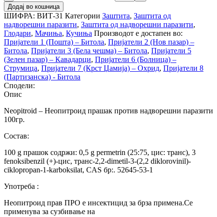
Додај во кошница
ШИФРА:
ВИТ-31
Категории
Заштита
,
Заштита од
надворешни паразити
,
Заштита од надворешни паразити
,
Глодари
,
Мачиња
,
Кучиња
Производот е достапен во:
Пријатели 1 (Пошта) – Битола
,
Пријатели 2 (Нов пазар) –
Битола
,
Пријатели 3 (Бела чешма) – Битола
,
Пријатели 5
(Зелен пазар) – Кавадарци
,
Пријатели 6 (Болница) –
Струмица
,
Пријатели 7 (Крст Џамија) – Охрид
,
Пријатели 8
(Партизанска) - Битола
Сподели:
Опис
Neopitroid – Неопитроид прашак против надворешни паразити
100гр.
Состав:
100 g прашок содржи: 0,5 g permetrin (25:75, цис: транс), 3
fenoksibenzil (+)-цис, транс-2,2-dimetil-3-(2,2 diklorovinil)-
ciklopropan-1-karboksilat, CAS бр:. 52645-53-1
Употреба :
Неопитроид прав ПРО е инсектицид за брза примена.Се
применува за сузбивање на