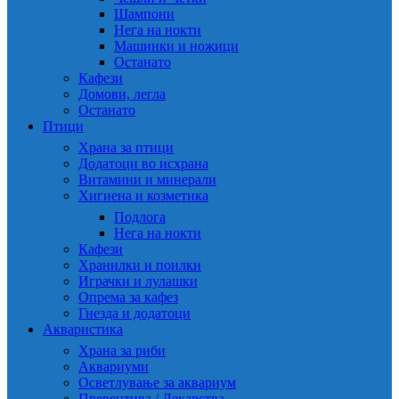
Шампони
Нега на нокти
Машинки и ножици
Останато
Кафези
Домови, легла
Останато
Птици
Храна за птици
Додатоци во исхрана
Витамини и минерали
Хигиена и козметика
Подлога
Нега на нокти
Кафези
Хранилки и поилки
Играчки и лулашки
Опрема за кафез
Гнезда и додатоци
Акваристика
Храна за риби
Аквариуми
Осветлување за аквариум
Превентива / Лекарства