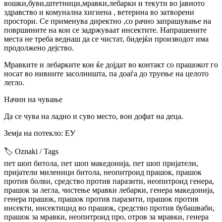
вошки,буви,штетници,мравки,лебарки и текути во јавното
здравство и комунална хигиена , ветерина во затворени
простори. Се применува директно ,со рачно запрашување на
површините на кои се задржуваат инсектите. Напрашените
места не треба веднаш да се чистат, бидејќи производот има
продолжено дејство.
Мравките и лебарките кои ќе дојдат во контакт со прашокот го
носат во нивните засолништа, па доаѓа до труење на целото
легло.
Начин на чување
Да се чува на ладно и суво место, вон дофат на деца.
Земја на потекло: ЕУ
🏷️ Oznaki / Tags
пет шоп битола, пет шоп македонија, пет шоп пријатели,
пријатели миленици битола, неопитроид прашок, прашок
против болви, средство против паразити, неопитроид генера,
прашок за легла, чистење мравки лебарки, генера македонија,
генера прашок, прашок против паразити, прашок против
инсекти, инсектицид во прашок, средство против бубашваби,
прашок за мравки, неопитроид про, отров за мравки, генера