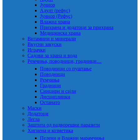
Јуниор
Адулт (рефус)
Јуниор (Рефус)
Влажна храна
Прихрана и додатоци за прихрана
Медицинска храна
Витамини и минерали
Вкусни закуски
Играчки
Садови за храна и вода
Ремчиња, поводници, градници…
Поводници со пуштање
Поводници
Ремчиња
Градници
Синџири и сајли
Дисциплинки
Останато
Маски
Додатоци
Легла
Заштита од надворешни паразити
Хигиена и козметика
Пелени и Влажни марамчиња