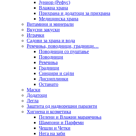
Јуниор (Рефус)
Влажна храна
Прихрана и додатоци за прихрана
Медицинска храна
Витамини и минерали
Вкусни закуски
Играчки
Садови за храна и вода
Ремчиња, поводници, градници…
Поводници со пуштање
Поводници
Ремчиња
Градници
Синџири и сајли
Дисциплинки
Останато
Маски
Додатоци
Легла
Заштита од надворешни паразити
Хигиена и козметика
Пелени и Влажни марамчиња
Шампони и Парфеми
Чешли и Четки
Нега на заби