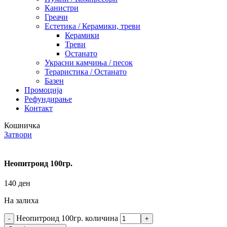
Канистри
Греачи
Естетика / Керамики, треви
Керамики
Треви
Останато
Украсни камчиња / песок
Тераристика / Останато
Базен
Промоција
Рефундирање
Контакт
Кошничка
Затвори
Неопитроид 100гр.
140
ден
На залиха
Неопитроид 100гр. количина