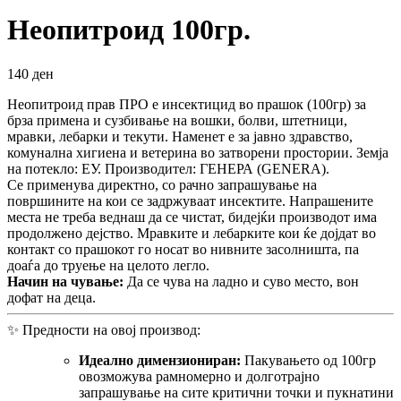
Неопитроид 100гр.
140
ден
Неопитроид прав ПРО е инсектицид во прашок (100гр) за
брза примена и сузбивање на вошки, болви, штетници,
мравки, лебарки и текути. Наменет е за јавно здравство,
комунална хигиена и ветерина во затворени простории. Земја
на потекло: ЕУ. Производител: ГЕНЕРА (GENERA).
Се применува директно, со рачно запрашување на
површините на кои се задржуваат инсектите. Напрашените
места не треба веднаш да се чистат, бидејќи производот има
продолжено дејство. Мравките и лебарките кои ќе дојдат во
контакт со прашокот го носат во нивните засолништа, па
доаѓа до труење на целото легло.
Начин на чување:
Да се чува на ладно и суво место, вон
дофат на деца.
✨ Предности на овој производ:
Идеално димензиониран:
Пакувањето од 100гр
овозможува рамномерно и долготрајно
запрашување на сите критични точки и пукнатини