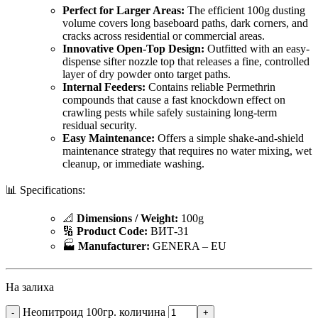
Perfect for Larger Areas:
The efficient 100g dusting
volume covers long baseboard paths, dark corners, and
cracks across residential or commercial areas.
Innovative Open-Top Design:
Outfitted with an easy-
dispense sifter nozzle top that releases a fine, controlled
layer of dry powder onto target paths.
Internal Feeders:
Contains reliable Permethrin
compounds that cause a fast knockdown effect on
crawling pests while safely sustaining long-term
residual security.
Easy Maintenance:
Offers a simple shake-and-shield
maintenance strategy that requires no water mixing, wet
cleanup, or immediate washing.
📊 Specifications:
📐
Dimensions / Weight:
100g
🔢
Product Code:
ВИТ-31
🏭
Manufacturer:
GENERA – EU
На залиха
Неопитроид 100гр. количина