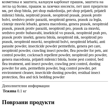
козметика и заштита, калциум карбонат прашок, заштита на
легла од болви, прашок за лазечки инсекти, пет шоп пријатели
мк, pet shop bitola, pet shop makedonija, pet shop prijateli, prijateli
milenici bitola, nepitroid prasok, neopitroid prasak, prasok protiv
bolvi, sredstvo protiv paraziti, neopitroid genera, prasok za legla,
cistenje mravki lebarki, genera macedonia, genera prasok, neopitroid
prasok, prasok protiv paraziti, neopitroid pro, prasok za mravki,
sredstvo protiv bubasvabi, insekticid vo prasok, neopitroid prah pro,
prasok protiv insekti, genera bitola, neopitroid mk, neopitroid pro
prasok, neopitroid mravki, neopitroid bolvi, neopitroid lebarki, anti
parasite powder, insecticide powder permethrin, genera pet care,
neopitroid powder, crawling insect powder, flea powder for pets, ant
control powder, cockroach repellent powder, neopitroid pro powder,
genera macedonia, prijateli milenici bitola, home pest control, bed
flea treatment, anti insect powder, crawling pest control, dusting
powder for ants, permethrin powder, bug control powder, pet
environment cleaner, insecticide dusting powder, residual insect
protection, flea and tick bedding powder
Дополнителни информации
Тежина
0.1 кг
Поврзани продукти