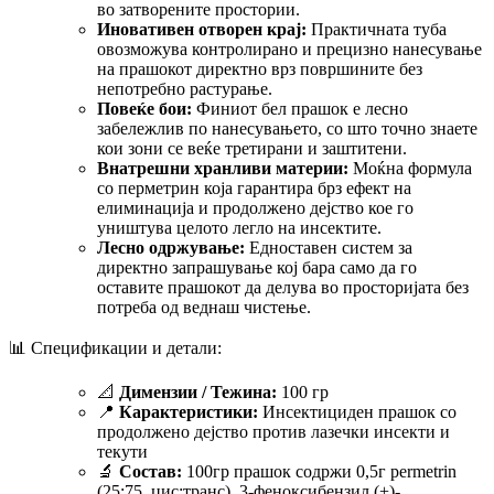
во затворените простории.
Иновативен отворен крај:
Практичната туба
овозможува контролирано и прецизно нанесување
на прашокот директно врз површините без
непотребно растурање.
Повеќе бои:
Финиот бел прашок е лесно
забележлив по нанесувањето, со што точно знаете
кои зони се веќе третирани и заштитени.
Внатрешни хранливи материи:
Моќна формула
со перметрин која гарантира брз ефект на
елиминација и продолжено дејство кое го
уништува целото легло на инсектите.
Лесно одржување:
Едноставен систем за
директно запрашување кој бара само да го
оставите прашокот да делува во просторијата без
потреба од веднаш чистење.
📊 Спецификации и детали:
📐
Димензии / Тежина:
100 гр
📍
Карактеристики:
Инсектициден прашок со
продолжено дејство против лазечки инсекти и
текути
🔬
Состав:
100гр прашок содржи 0,5г permetrin
(25:75, цис:транс), 3-феноксибензил (+)-