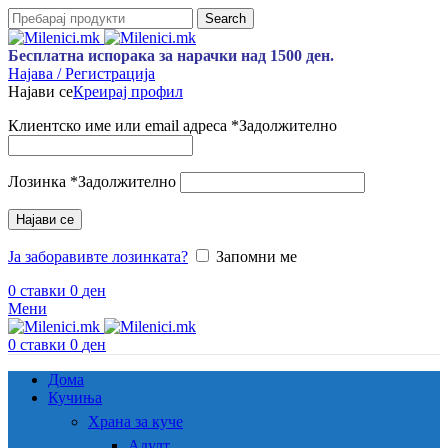
Search
Бесплатна испорака за нарачки над 1500 ден.
Најава / Регистрација
Најави се
Креирај профил
Клиентско име или email адреса
*
Задолжително
Лозинка
*
Задолжително
Најави се
Ја заборавивте лозинката?
Запомни ме
0
ставки
0
ден
Мени
0
ставки
0
ден
Дома
Кучиња
Храна за куче
Адулт