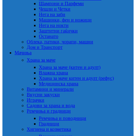
Шампони и Парфеми
Чешли и Четки
Нега на заби
Машинки, фен и ножици
Нега на нокти
Заштитни гаќички
Останато
Облека, патики, чорапи, машни
Дом и Транспорт
Мачиња
Храна за маче
Храна за маче (китен и адулт)
Влажна храна
Храна за маче китен и адулт (рефус)
Медицинска храна
Витамини и минерали
Вкусни закуски
Играчки
Садови за храна и вода
Ремчиња и градници
Ремчиња и поводници
Градници
Хигиена и козметика