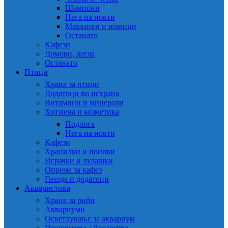
Шампони
Нега на нокти
Машинки и ножици
Останато
Кафези
Домови, легла
Останато
Птици
Храна за птици
Додатоци во исхрана
Витамини и минерали
Хигиена и козметика
Подлога
Нега на нокти
Кафези
Хранилки и поилки
Играчки и лулашки
Опрема за кафез
Гнезда и додатоци
Акваристика
Храна за риби
Аквариуми
Осветлување за аквариум
Превентива / Лекарства