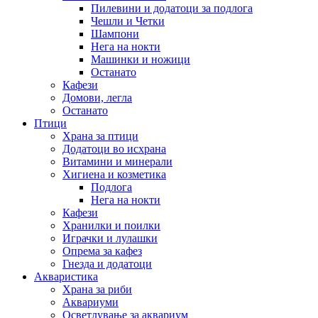
Пилевини и додатоци за подлога
Чешли и Четки
Шампони
Нега на нокти
Машинки и ножици
Останато
Кафези
Домови, легла
Останато
Птици
Храна за птици
Додатоци во исхрана
Витамини и минерали
Хигиена и козметика
Подлога
Нега на нокти
Кафези
Хранилки и поилки
Играчки и лулашки
Опрема за кафез
Гнезда и додатоци
Акваристика
Храна за риби
Аквариуми
Осветлување за аквариум