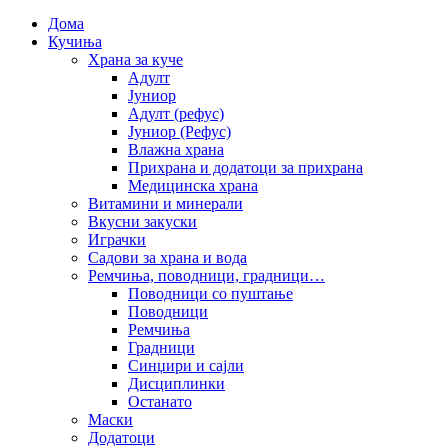
Дома
Кучиња
Храна за куче
Адулт
Јуниор
Адулт (рефус)
Јуниор (Рефус)
Влажна храна
Прихрана и додатоци за прихрана
Медицинска храна
Витамини и минерали
Вкусни закуски
Играчки
Садови за храна и вода
Ремчиња, поводници, градници…
Поводници со пуштање
Поводници
Ремчиња
Градници
Синџири и сајли
Дисциплинки
Останато
Маски
Додатоци