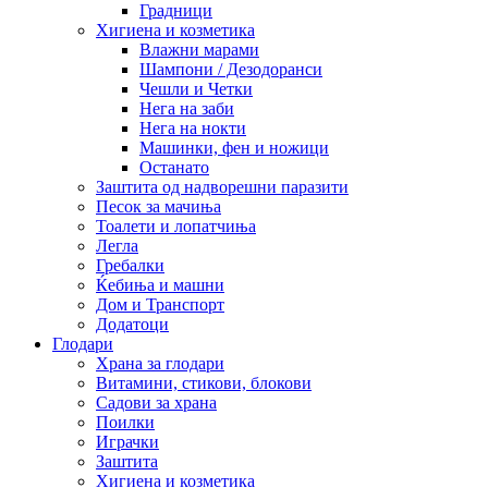
Градници
Хигиена и козметика
Влажни марами
Шампони / Дезодоранси
Чешли и Четки
Нега на заби
Нега на нокти
Машинки, фен и ножици
Останато
Заштита од надворешни паразити
Песок за мачиња
Тоалети и лопатчиња
Легла
Гребалки
Ќебиња и машни
Дом и Транспорт
Додатоци
Глодари
Храна за глодари
Витамини, стикови, блокови
Садови за храна
Поилки
Играчки
Заштита
Хигиена и козметика