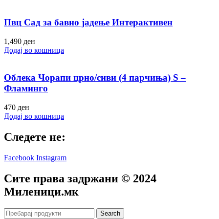
Пвц Сад за бавно јадење Интерактивен
1,490
ден
Додај во кошница
Облека Чорапи црно/сиви (4 парчиња) S –
Фламинго
470
ден
Додај во кошница
Следете не:
Facebook
Instagram
Сите права задржани © 2024
Mиленици.мк
Search