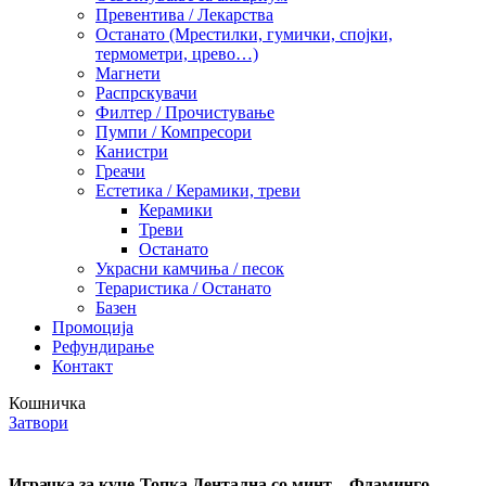
Превентива / Лекарства
Останато (Мрестилки, гумички, спојки,
термометри, црево…)
Магнети
Распрскувачи
Филтер / Прочистување
Пумпи / Компресори
Канистри
Греачи
Естетика / Керамики, треви
Керамики
Треви
Останато
Украсни камчиња / песок
Тераристика / Останато
Базен
Промоција
Рефундирање
Контакт
Кошничка
Затвори
Играчка за куче-Топка Дентална со минт – Фламинго