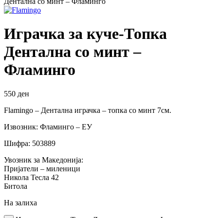
Дентална со минт – Фламинго
Играчка за куче-Топка
Дентална со минт –
Фламинго
550
ден
Flamingo – Дентална играчка – топка со минт 7см.
Извозник: Фламинго – ЕУ
Шифра: 503889
Увозник за Македонија:
Пријатели – миленици
Никола Тесла 42
Битола
На залиха