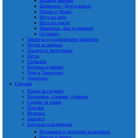
Влажни марами
Шампони / Дезодоранси
Чешли и Четки
Нега на заби
Нега на нокти
Машинки, фен и ножици
Останато
Заштита од надворешни паразити
Песок за мачиња
Тоалети и лопатчиња
Легла
Гребалки
Ќебиња и машни
Дом и Транспорт
Додатоци
Глодари
Храна за глодари
Витамини, стикови, блокови
Садови за храна
Поилки
Играчки
Заштита
Хигиена и козметика
Пилевини и додатоци за подлога
Чешли и Четки