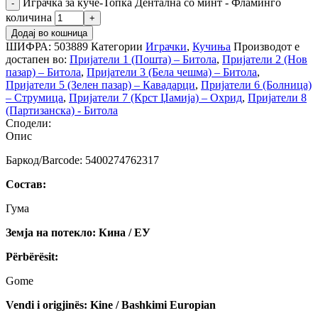
Играчка за куче-Топка Дентална со минт - Фламинго
количина
Додај во кошница
ШИФРА:
503889
Категории
Играчки
,
Кучиња
Производот е
достапен во:
Пријатели 1 (Пошта) – Битола
,
Пријатели 2 (Нов
пазар) – Битола
,
Пријатели 3 (Бела чешма) – Битола
,
Пријатели 5 (Зелен пазар) – Кавадарци
,
Пријатели 6 (Болница)
– Струмица
,
Пријатели 7 (Крст Џамија) – Охрид
,
Пријатели 8
(Партизанска) - Битола
Сподели:
Опис
Баркод/Barcode: 5400274762317
Состав:
Гума
Земја на потекло: Кина / ЕУ
Përbërësit:
Gome
Vendi i origjinës: Kine / Bashkimi Europian