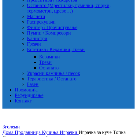
Останато (Мрестилки, гумички, спојки,
термометри, црево…)
Магнети
Распрскувачи
Филтер / Прочистување
Пумпи / Компресори
Канистри
Греачи
Естетика / Керамики, треви
Керамики
Треви
Останато
Украсни камчиња / песок
Тераристика / Останато
Базен
Промоција
Рефундирање
Контакт
Зголеми
Дома
Продавница
Кучиња
Играчки
Играчка за куче-Топка