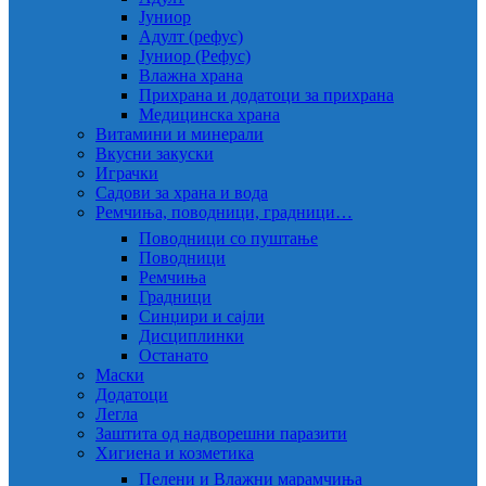
Јуниор
Адулт (рефус)
Јуниор (Рефус)
Влажна храна
Прихрана и додатоци за прихрана
Медицинска храна
Витамини и минерали
Вкусни закуски
Играчки
Садови за храна и вода
Ремчиња, поводници, градници…
Поводници со пуштање
Поводници
Ремчиња
Градници
Синџири и сајли
Дисциплинки
Останато
Маски
Додатоци
Легла
Заштита од надворешни паразити
Хигиена и козметика
Пелени и Влажни марамчиња