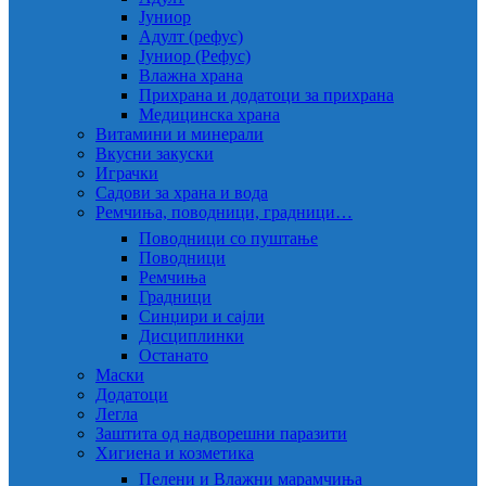
Јуниор
Адулт (рефус)
Јуниор (Рефус)
Влажна храна
Прихрана и додатоци за прихрана
Медицинска храна
Витамини и минерали
Вкусни закуски
Играчки
Садови за храна и вода
Ремчиња, поводници, градници…
Поводници со пуштање
Поводници
Ремчиња
Градници
Синџири и сајли
Дисциплинки
Останато
Маски
Додатоци
Легла
Заштита од надворешни паразити
Хигиена и козметика
Пелени и Влажни марамчиња