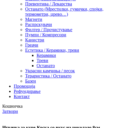
Превентива / Лекарства
Останато (Мрестилки, гумички, спојки,
термометри, црево…)
Магнети
Распрскувачи
Филтер / Прочистување
Пумпи / Компресори
Канистри
Греачи
Естетика / Керамики, треви
Керамики
Треви
Останато
Украсни камчиња / песок
Тераристика / Останато
Базен
Промоција
Рефундирање
Контакт
Кошничка
Затвори
Играчка за куче-Коска со вкус на чоколадо 8см. –