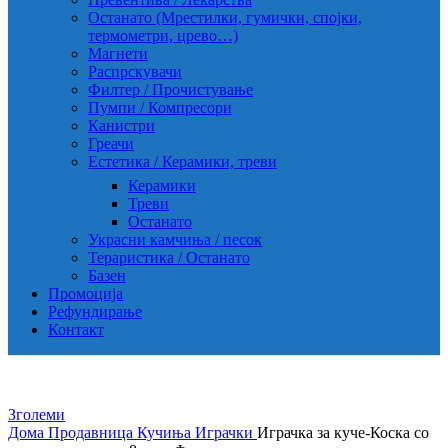
Останато (Мрестилки, гумички, спојки,
термометри, црево…)
Магнети
Распрскувачи
Филтер / Прочистување
Пумпи / Компресори
Канистри
Греачи
Естетика / Керамики, треви
Керамики
Треви
Останато
Украсни камчиња / песок
Тераристика / Останато
Базен
Промоција
Рефундирање
Контакт
Зголеми
Дома
Продавница
Кучиња
Играчки
Играчка за куче-Коска со