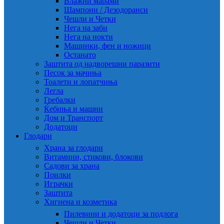
Влажни марами
Шампони / Дезодоранси
Чешли и Четки
Нега на заби
Нега на нокти
Машинки, фен и ножици
Останато
Заштита од надворешни паразити
Песок за мачиња
Тоалети и лопатчиња
Легла
Гребалки
Ќебиња и машни
Дом и Транспорт
Додатоци
Глодари
Храна за глодари
Витамини, стикови, блокови
Садови за храна
Поилки
Играчки
Заштита
Хигиена и козметика
Пилевини и додатоци за подлога
Чешли и Четки