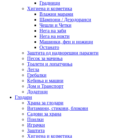
Градници
Хигиена и козметика
Влажни марами
Шампони / Дезодоранси
Чешли и Четки
Нега на заби
Нега на нокти
Машинки, фен и ножици
Останато
Заштита од надворешни паразити
Песок за мачиња
Тоалети и лопатчиња
Легла
Гребалки
Ќебиња и машни
Дом и Транспорт
Додатоци
Глодари
Храна за глодари
Витамини, стикови, блокови
Садови за храна
Поилки
Играчки
Заштита
Хигиена и козметика