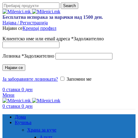
Search
Бесплатна испорака за нарачки над 1500 ден.
Најава / Регистрација
Најави се
Креирај профил
Клиентско име или email адреса
*
Задолжително
Лозинка
*
Задолжително
Најави се
Ја заборавивте лозинката?
Запомни ме
0
ставки
0
ден
Мени
0
ставки
0
ден
Дома
Кучиња
Храна за куче
Адулт