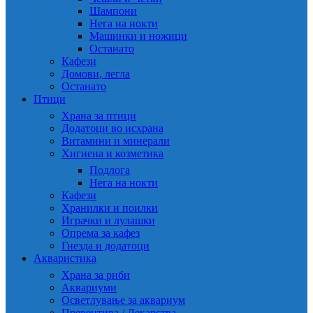
Шампони
Нега на нокти
Машинки и ножици
Останато
Кафези
Домови, легла
Останато
Птици
Храна за птици
Додатоци во исхрана
Витамини и минерали
Хигиена и козметика
Подлога
Нега на нокти
Кафези
Хранилки и поилки
Играчки и лулашки
Опрема за кафез
Гнезда и додатоци
Акваристика
Храна за риби
Аквариуми
Осветлување за аквариум
Превентива / Лекарства