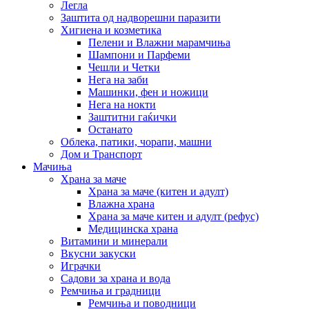
Легла
Заштита од надворешни паразити
Хигиена и козметика
Пелени и Влажни марамчиња
Шампони и Парфеми
Чешли и Четки
Нега на заби
Машинки, фен и ножици
Нега на нокти
Заштитни гаќички
Останато
Облека, патики, чорапи, машни
Дом и Транспорт
Мачиња
Храна за маче
Храна за маче (китен и адулт)
Влажна храна
Храна за маче китен и адулт (рефус)
Медицинска храна
Витамини и минерали
Вкусни закуски
Играчки
Садови за храна и вода
Ремчиња и градници
Ремчиња и поводници