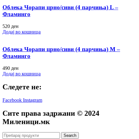
Облека Чорапи црно/сиви (4 парчиња) L –
Фламинго
520
ден
Додај во кошница
Облека Чорапи црно/сиви (4 парчиња) M –
Фламинго
490
ден
Додај во кошница
Следете не:
Facebook
Instagram
Сите права задржани © 2024
Mиленици.мк
Search