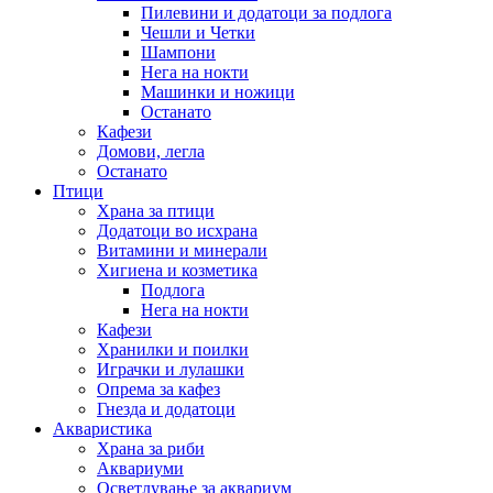
Пилевини и додатоци за подлога
Чешли и Четки
Шампони
Нега на нокти
Машинки и ножици
Останато
Кафези
Домови, легла
Останато
Птици
Храна за птици
Додатоци во исхрана
Витамини и минерали
Хигиена и козметика
Подлога
Нега на нокти
Кафези
Хранилки и поилки
Играчки и лулашки
Опрема за кафез
Гнезда и додатоци
Акваристика
Храна за риби
Аквариуми
Осветлување за аквариум