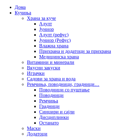
Дома
Кучиња
Храна за куче
Адулт
Јуниор
Адулт (рефус)
Јуниор (Рефус)
Влажна храна
Прихрана и додатоци за прихрана
Медицинска храна
Витамини и минерали
Вкусни закуски
Играчки
Садови за храна и вода
Ремчиња, поводници, градници…
Поводници со пуштање
Поводници
Ремчиња
Градници
Синџири и сајли
Дисциплинки
Останато
Маски
Додатоци