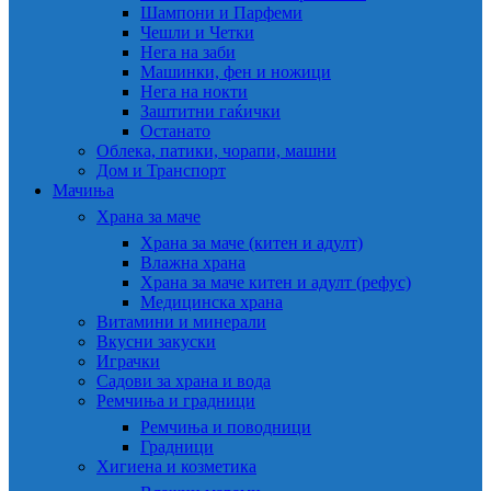
Шампони и Парфеми
Чешли и Четки
Нега на заби
Машинки, фен и ножици
Нега на нокти
Заштитни гаќички
Останато
Облека, патики, чорапи, машни
Дом и Транспорт
Мачиња
Храна за маче
Храна за маче (китен и адулт)
Влажна храна
Храна за маче китен и адулт (рефус)
Медицинска храна
Витамини и минерали
Вкусни закуски
Играчки
Садови за храна и вода
Ремчиња и градници
Ремчиња и поводници
Градници
Хигиена и козметика