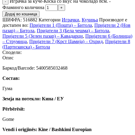
Играчка за куче-Коска со вкус на чоколадо 8см. -
Фламинго количина
Додај во кошница
ШИФРА:
516882
Категории
Играчки
,
Кучиња
Производот е
достапен во:
Пријатели 1 (Пошта) – Битола
,
Пријатели 2 (Нов
пазар) – Битола
,
Пријатели 3 (Бела чешма) – Битола
,
Пријатели 5 (Зелен пазар) – Кавадарци
,
Пријатели 6 (Болница)
– Струмица
,
Пријатели 7 (Крст Џамија) – Охрид
,
Пријатели 8
(Партизанска) - Битола
Сподели:
Опис
Баркод/Barcode: 5400585032468
Состав:
Гума
Земја на потекло: Кина / ЕУ
Përbërësit:
Gome
Vendi i origjinës: Kine / Bashkimi Europian