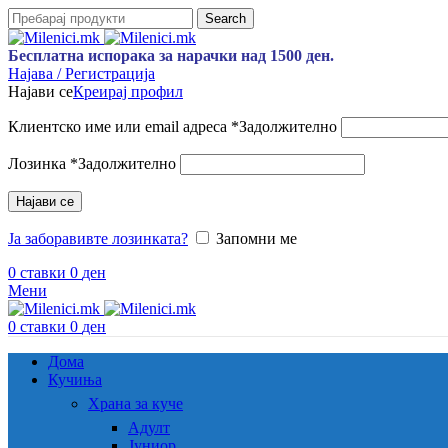
Search
Бесплатна испорака за нарачки над 1500 ден.
Најава / Регистрација
Најави се
Креирај профил
Клиентско име или email адреса
*
Задолжително
Лозинка
*
Задолжително
Најави се
Ја заборавивте лозинката?
Запомни ме
0
ставки
0
ден
Мени
0
ставки
0
ден
Дома
Кучиња
Храна за куче
Адулт
Јуниор