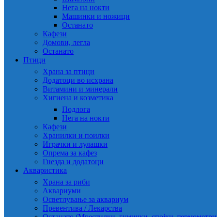
Нега на нокти
Машинки и ножици
Останато
Кафези
Домови, легла
Останато
Птици
Храна за птици
Додатоци во исхрана
Витамини и минерали
Хигиена и козметика
Подлога
Нега на нокти
Кафези
Хранилки и поилки
Играчки и лулашки
Опрема за кафез
Гнезда и додатоци
Акваристика
Храна за риби
Аквариуми
Осветлување за аквариум
Превентива / Лекарства
Останато (Мрестилки, гумички, спојки, термометр