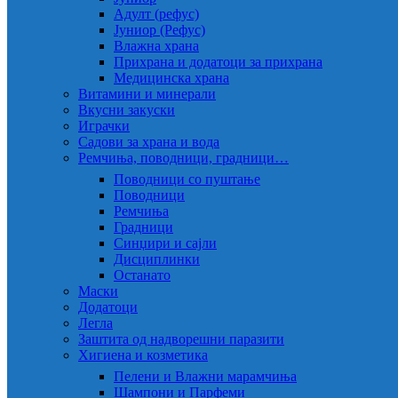
Адулт (рефус)
Јуниор (Рефус)
Влажна храна
Прихрана и додатоци за прихрана
Медицинска храна
Витамини и минерали
Вкусни закуски
Играчки
Садови за храна и вода
Ремчиња, поводници, градници…
Поводници со пуштање
Поводници
Ремчиња
Градници
Синџири и сајли
Дисциплинки
Останато
Маски
Додатоци
Легла
Заштита од надворешни паразити
Хигиена и козметика
Пелени и Влажни марамчиња
Шампони и Парфеми