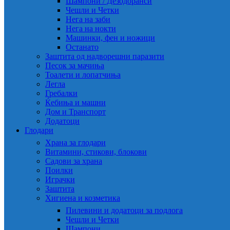
Шампони / Дезодоранси
Чешли и Четки
Нега на заби
Нега на нокти
Машинки, фен и ножици
Останато
Заштита од надворешни паразити
Песок за мачиња
Тоалети и лопатчиња
Легла
Гребалки
Ќебиња и машни
Дом и Транспорт
Додатоци
Глодари
Храна за глодари
Витамини, стикови, блокови
Садови за храна
Поилки
Играчки
Заштита
Хигиена и козметика
Пилевини и додатоци за подлога
Чешли и Четки
Шампони