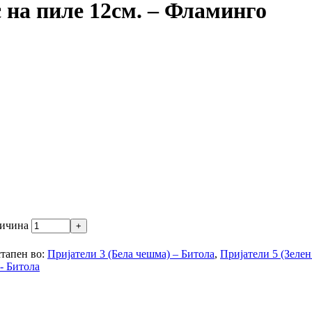
с на пиле 12см. – Фламинго
личина
тапен во:
Пријатели 3 (Бела чешма) – Битола
,
Пријатели 5 (Зелен
- Битола