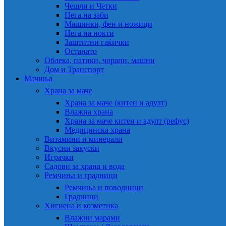
Чешли и Четки
Нега на заби
Машинки, фен и ножици
Нега на нокти
Заштитни гаќички
Останато
Облека, патики, чорапи, машни
Дом и Транспорт
Мачиња
Храна за маче
Храна за маче (китен и адулт)
Влажна храна
Храна за маче китен и адулт (рефус)
Медицинска храна
Витамини и минерали
Вкусни закуски
Играчки
Садови за храна и вода
Ремчиња и градници
Ремчиња и поводници
Градници
Хигиена и козметика
Влажни марами