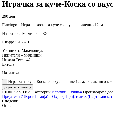
Играчка за куче-Коска со вку
290
ден
Flamingo – Играчка коска за куче со вкус на пилешко 12см.
Извозник: Фламинго – ЕУ
Шифра: 516879
Увозник за Македонија:
Пријатели – миленици
Никола Тесла 42
Битола
На залиха
Играчка за куче-Коска со вкус на пиле 12см. - Фламинго ко
Додај во кошница
ШИФРА:
516879
Категории
Играчки
,
Кучиња
Производот е дос
Пријатели 7 (Крст Џамија) – Охрид
,
Пријатели 8 (Партизанска) 
Сподели:
Опис