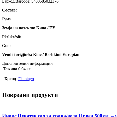
Баркод/Barcode: 5400585032376
Состав:
Гума
Земја на потекло: Кина / ЕУ
Përbërësit:
Gome
Vendi i origjinës: Kine / Bashkimi Europian
Дополнителни информации
Тежина
0.04 кг
Бренд
Flamingo
Поврзани продукти
Инокс Печатен сад за храна/вода Црвен 500мл. –