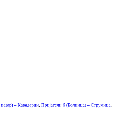
 пазар) – Кавадарци
,
Пријатели 6 (Болница) – Струмица
,