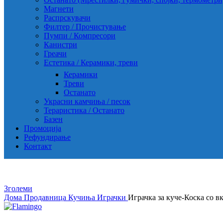
Магнети
Распрскувачи
Филтер / Прочистување
Пумпи / Компресори
Канистри
Греачи
Естетика / Керамики, треви
Керамики
Треви
Останато
Украсни камчиња / песок
Тераристика / Останато
Базен
Промоција
Рефундирање
Контакт
Зголеми
Дома
Продавница
Кучиња
Играчки
Играчка за куче-Коска со в