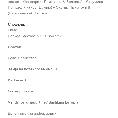
пазар) – Кавадарци
,
Пријатели 6 (Болница) – Струмица
,
Пријатели 7 (Крст Џамија) – Охрид
,
Пријатели 8
(Партизанска) - Битола
Сподели:
Опис
Баркод/Barcode: 5400585072532
Состав:
Гума, Полиестер
Земја на потекло: Кина / ЕУ
Përbërësit:
Gome, poliester
Vendi i origjinës: Kine / Bashkimi Europian
Дополнителни информации