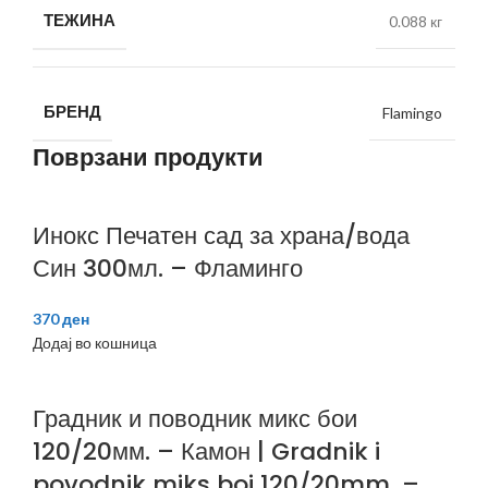
ТЕЖИНА
0.088 кг
БРЕНД
Flamingo
Поврзани продукти
Инокс Печатен сад за храна/вода
Син 300мл. – Фламинго
370
ден
Додај во кошница
Градник и поводник микс бои
120/20мм. – Камон | Gradnik i
povodnik miks boi 120/20mm. –