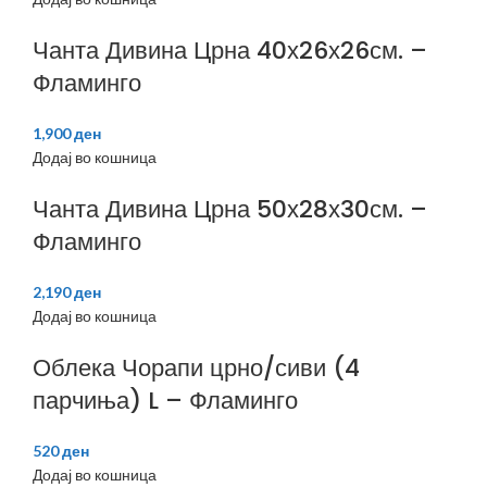
Чанта Дивина Црна 40х26х26см. –
Фламинго
1,900
ден
Додај во кошница
Чанта Дивина Црна 50х28х30см. –
Фламинго
2,190
ден
Додај во кошница
Облека Чорапи црно/сиви (4
парчиња) L – Фламинго
520
ден
Додај во кошница