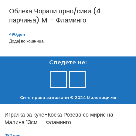
Облека Чорапи црно/сиви (4
парчиња) M – Фламинго
490
ден
Додај во кошница
Следете не:
Сите права задржани © 2024 Mиленици.мк
Играчка за куче-Коска Розева со мирис на
Малина 13см. – Фламинго
290
ден