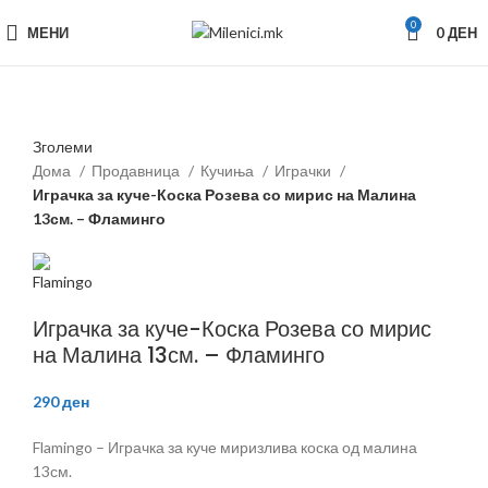
0
МЕНИ
0
ДЕН
Зголеми
Дома
Продавница
Кучиња
Играчки
Играчка за куче-Коска Розева со мирис на Малина
13см. – Фламинго
Играчка за куче-Коска Розева со мирис
на Малина 13см. – Фламинго
290
ден
Flamingo – Играчка за куче миризлива коска од малина
13см.