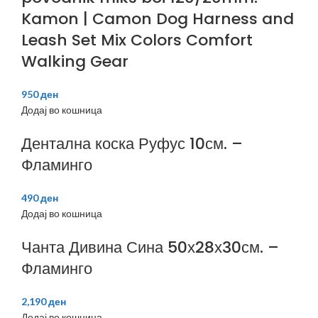
Kamon | Camon Dog Harness and
Leash Set Mix Colors Comfort
Walking Gear
950
ден
Додај во кошница
Дентална коска Руфус 10см. –
Фламинго
490
ден
Додај во кошница
Чанта Дивина Сина 50х28х30см. –
Фламинго
2,190
ден
Додај во кошница