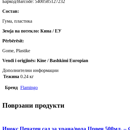
Баркод/Barcode: 5400585127232
Состав:
Гума, пластика
Земја на потекло: Кина / ЕУ
Përbërësit:
Gome, Plastike
Vendi i origjinës: Kine / Bashkimi Europian
Дополнителни информации
Тежина
0.24 кг
Бренд
Flamingo
Поврзани продукти
Инокс Печатен сад за храна/вода Црвен 500мл. –