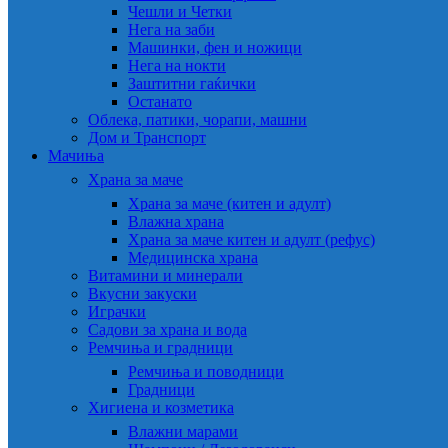
Чешли и Четки
Нега на заби
Машинки, фен и ножици
Нега на нокти
Заштитни гаќички
Останато
Облека, патики, чорапи, машни
Дом и Транспорт
Мачиња
Храна за маче
Храна за маче (китен и адулт)
Влажна храна
Храна за маче китен и адулт (рефус)
Медицинска храна
Витамини и минерали
Вкусни закуски
Играчки
Садови за храна и вода
Ремчиња и градници
Ремчиња и поводници
Градници
Хигиена и козметика
Влажни марами