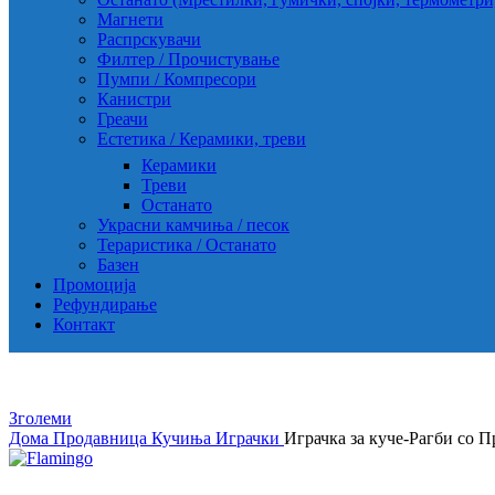
Магнети
Распрскувачи
Филтер / Прочистување
Пумпи / Компресори
Канистри
Греачи
Естетика / Керамики, треви
Керамики
Треви
Останато
Украсни камчиња / песок
Тераристика / Останато
Базен
Промоција
Рефундирање
Контакт
Зголеми
Дома
Продавница
Кучиња
Играчки
Играчка за куче-Рагби со 