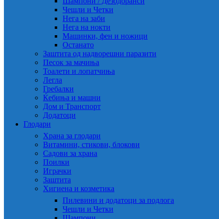
Шампони / Дезодоранси
Чешли и Четки
Нега на заби
Нега на нокти
Машинки, фен и ножици
Останато
Заштита од надворешни паразити
Песок за мачиња
Тоалети и лопатчиња
Легла
Гребалки
Ќебиња и машни
Дом и Транспорт
Додатоци
Глодари
Храна за глодари
Витамини, стикови, блокови
Садови за храна
Поилки
Играчки
Заштита
Хигиена и козметика
Пилевини и додатоци за подлога
Чешли и Четки
Шампони