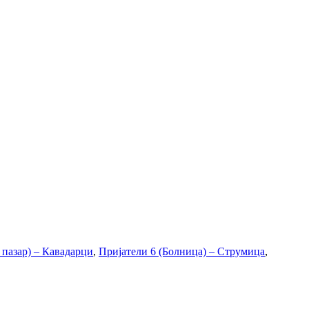
 пазар) – Кавадарци
,
Пријатели 6 (Болница) – Струмица
,