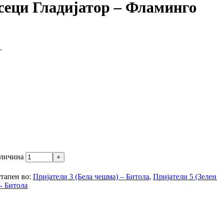
сеци Гладијатор – Фламинго
.
оличина
тапен во:
Пријатели 3 (Бела чешма) – Битола
,
Пријатели 5 (Зелен
- Битола