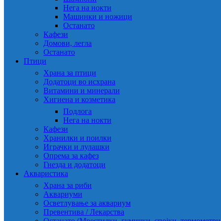
Нега на нокти
Машинки и ножици
Останато
Кафези
Домови, легла
Останато
Птици
Храна за птици
Додатоци во исхрана
Витамини и минерали
Хигиена и козметика
Подлога
Нега на нокти
Кафези
Хранилки и поилки
Играчки и лулашки
Опрема за кафез
Гнезда и додатоци
Акваристика
Храна за риби
Аквариуми
Осветлување за аквариум
Превентива / Лекарства
Останато (Мрестилки, гумички, спојки, термометр