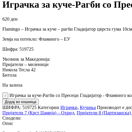
Играчка за куче-Рагби со Пре
620
ден
Flamingo – Играчка за куче – рагби Гладијатор цврста гума 10см
Земја на потекло: Фламинго – ЕУ
Шифра: 519725
Увозник за Македонија:
Пријатели – миленици
Никола Тесла 42
Битола
На залиха
Играчка за куче-Рагби со Пресеци Гладијатор - Фламинго к
Додај во кошница
ШИФРА:
519725
Категории
Играчки
,
Кучиња
Производот е дос
Пријатели 7 (Крст Џамија) – Охрид
,
Пријатели 8 (Партизанска) 
Сподели:
Опис