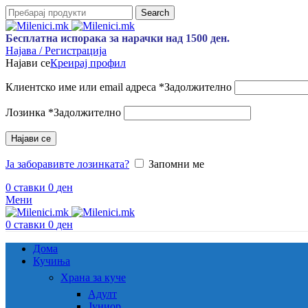
Search
Бесплатна испорака за нарачки над 1500 ден.
Најава / Регистрација
Најави се
Креирај профил
Клиентско име или email адреса
*
Задолжително
Лозинка
*
Задолжително
Најави се
Ја заборавивте лозинката?
Запомни ме
0
ставки
0
ден
Мени
0
ставки
0
ден
Дома
Кучиња
Храна за куче
Адулт
Јуниор