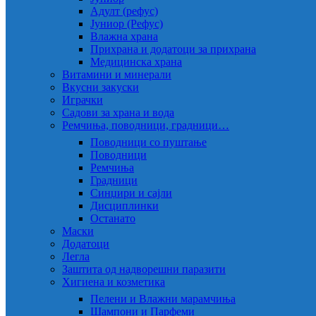
Адулт (рефус)
Јуниор (Рефус)
Влажна храна
Прихрана и додатоци за прихрана
Медицинска храна
Витамини и минерали
Вкусни закуски
Играчки
Садови за храна и вода
Ремчиња, поводници, градници…
Поводници со пуштање
Поводници
Ремчиња
Градници
Синџири и сајли
Дисциплинки
Останато
Маски
Додатоци
Легла
Заштита од надворешни паразити
Хигиена и козметика
Пелени и Влажни марамчиња
Шампони и Парфеми