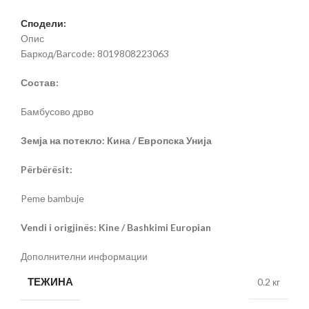
Сподели:
Опис
Баркод/Barcode: 8019808223063
Состав:
Бамбусово дрво
Земја на потекло: Кина / Европска Унија
Përbërësit:
Pemе bambuje
Vendi i origjinës: Kine / Bashkimi Europian
Дополнителни информации
ТЕЖИНА
0.2 кг