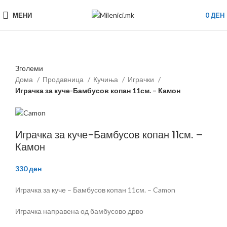
МЕНИ
0
ДЕН
Зголеми
Дома
Продавница
Кучиња
Играчки
Играчка за куче-Бамбусов копан 11см. – Камон
Играчка за куче-Бамбусов копан 11см. –
Камон
330
ден
Играчка за куче – Бамбусов копан 11см. – Camon
Играчка направена од бамбусово дрво