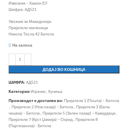
Извозник – Камон ЕУ
Шифра: АД521
Увозник за Македонија:
Пријатели-миленици
Никола Тесла 42 Битола
На залиха
ДОДАЈ ВО КОШНИЦА
ШИФРА:
АД521
Категории
Играчки
,
Кучиња
Производот е достапен во:
Пријатели 1 (Пошта) – Битола
,
Пријатели 2 (Нов пазар) – Битола
,
Пријатели 3 (Бела
чешма) – Битола
,
Пријатели 5 (Зелен пазар) – Кавадарци
,
Пријатели 7 (Крст Џамија) – Охрид
,
Пријатели 8
(Партизанска) - Битола