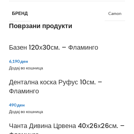
БРЕНД
Camon
Поврзани продукти
Базен 120х30см. – Фламинго
6,190
ден
Додај во кошница
Дентална коска Руфус 10см. –
Фламинго
490
ден
Додај во кошница
Чанта Дивина Црвена 40х26х26см. –