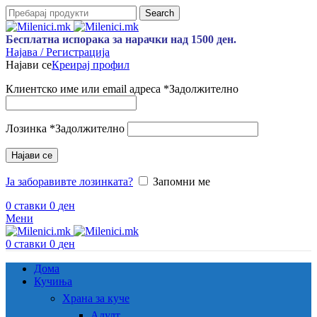
Search
Бесплатна испорака за нарачки над 1500 ден.
Најава / Регистрација
Најави се
Креирај профил
Клиентско име или email адреса
*
Задолжително
Лозинка
*
Задолжително
Најави се
Ја заборавивте лозинката?
Запомни ме
0
ставки
0
ден
Мени
0
ставки
0
ден
Дома
Кучиња
Храна за куче
Адулт