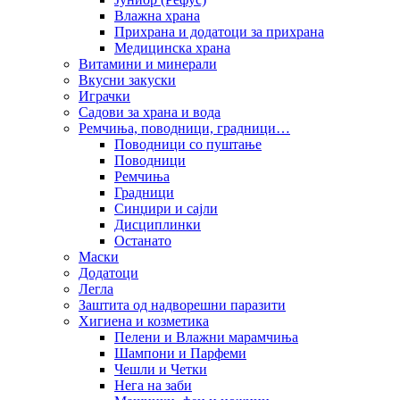
Влажна храна
Прихрана и додатоци за прихрана
Медицинска храна
Витамини и минерали
Вкусни закуски
Играчки
Садови за храна и вода
Ремчиња, поводници, градници…
Поводници со пуштање
Поводници
Ремчиња
Градници
Синџири и сајли
Дисциплинки
Останато
Маски
Додатоци
Легла
Заштита од надворешни паразити
Хигиена и козметика
Пелени и Влажни марамчиња
Шампони и Парфеми
Чешли и Четки
Нега на заби