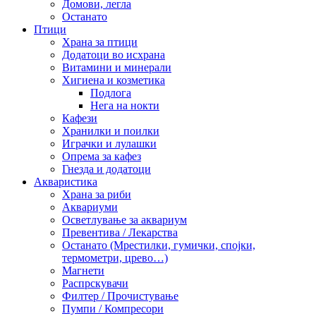
Домови, легла
Останато
Птици
Храна за птици
Додатоци во исхрана
Витамини и минерали
Хигиена и козметика
Подлога
Нега на нокти
Кафези
Хранилки и поилки
Играчки и лулашки
Опрема за кафез
Гнезда и додатоци
Акваристика
Храна за риби
Аквариуми
Осветлување за аквариум
Превентива / Лекарства
Останато (Мрестилки, гумички, спојки,
термометри, црево…)
Магнети
Распрскувачи
Филтер / Прочистување
Пумпи / Компресори