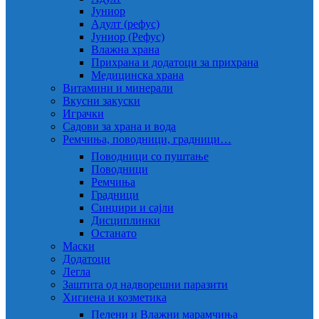
Јуниор
Адулт (рефус)
Јуниор (Рефус)
Влажна храна
Прихрана и додатоци за прихрана
Медицинска храна
Витамини и минерали
Вкусни закуски
Играчки
Садови за храна и вода
Ремчиња, поводници, градници…
Поводници со пуштање
Поводници
Ремчиња
Градници
Синџири и сајли
Дисциплинки
Останато
Маски
Додатоци
Легла
Заштита од надворешни паразити
Хигиена и козметика
Пелени и Влажни марамчиња