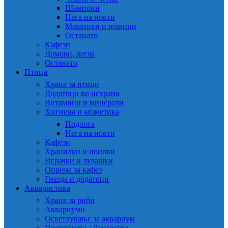
Шампони
Нега на нокти
Машинки и ножици
Останато
Кафези
Домови, легла
Останато
Птици
Храна за птици
Додатоци во исхрана
Витамини и минерали
Хигиена и козметика
Подлога
Нега на нокти
Кафези
Хранилки и поилки
Играчки и лулашки
Опрема за кафез
Гнезда и додатоци
Акваристика
Храна за риби
Аквариуми
Осветлување за аквариум
Превентива / Лекарства