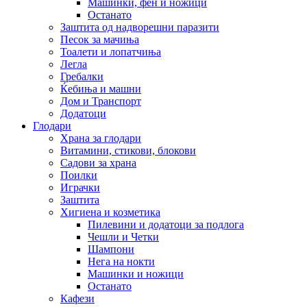
Машинки, фен и ножици
Останато
Заштита од надворешни паразити
Песок за мачиња
Тоалети и лопатчиња
Легла
Гребалки
Ќебиња и машни
Дом и Транспорт
Додатоци
Глодари
Храна за глодари
Витамини, стикови, блокови
Садови за храна
Поилки
Играчки
Заштита
Хигиена и козметика
Пилевини и додатоци за подлога
Чешли и Четки
Шампони
Нега на нокти
Машинки и ножици
Останато
Кафези