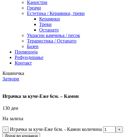
Канистри
Греачи
Естетика / Керамики, треви
Керамики
Треви
Останато
Украсни камчиња / песок
Тераристика / Останато
Базен
Промоција
Рефундирање
Контакт
Кошничка
Затвори
Играчка за куче-Еже 6см. – Камон
130
ден
На залиха
Играчка за куче-Еже 6см. - Камон количина
Додај во кошница