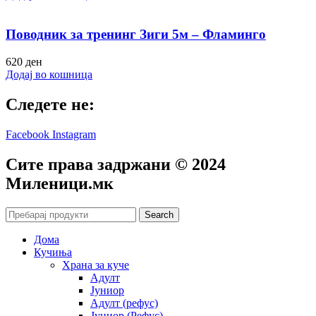
Поводник за тренинг Зиги 5м – Фламинго
620
ден
Додај во кошница
Следете не:
Facebook
Instagram
Сите права задржани © 2024
Mиленици.мк
Search
Дома
Кучиња
Храна за куче
Адулт
Јуниор
Адулт (рефус)
Јуниор (Рефус)