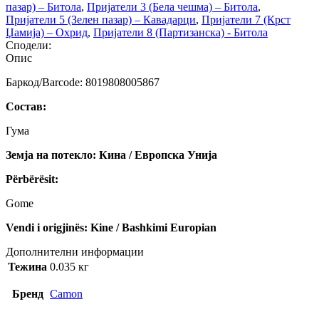
пазар) – Битола
,
Пријатели 3 (Бела чешма) – Битола
,
Пријатели 5 (Зелен пазар) – Кавадарци
,
Пријатели 7 (Крст
Џамија) – Охрид
,
Пријатели 8 (Партизанска) - Битола
Сподели:
Опис
Баркод/Barcode: 8019808005867
Состав:
Гума
Земја на потекло: Кина / Европска Унија
Përbërësit:
Gome
Vendi i origjinës: Kine / Bashkimi Europian
Дополнителни информации
Тежина
0.035 кг
Бренд
Camon