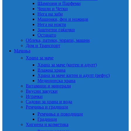
Шампони и Парфеми
Чешли и Четки
Нега на заби
Машинки, фен и ножици
Нега на нокти
Заштитни гаќички
Останато
Облека, патики, чорапи, машни
Дом и Транспорт
Мачиња
Храна за маче
Храна за маче (китен и адулт)
Влажна храна
Храна за маче китен и адулт (рефус)
Медицинска храна
Витамини и минерали
Вкусни закуски
Играчки
Садови за храна и вода
Ремчиња и градници
Ремчиња и поводници
Градници
Хигиена и козметика