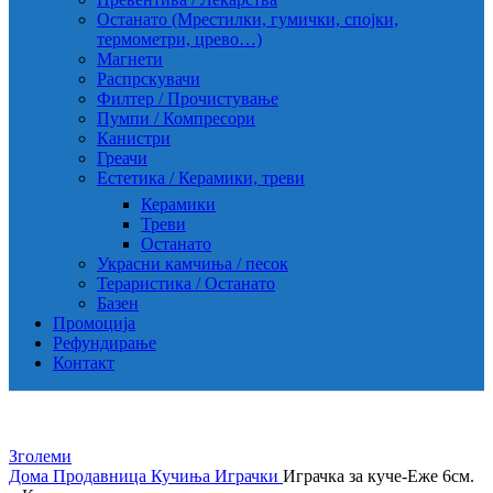
Останато (Мрестилки, гумички, спојки,
термометри, црево…)
Магнети
Распрскувачи
Филтер / Прочистување
Пумпи / Компресори
Канистри
Греачи
Естетика / Керамики, треви
Керамики
Треви
Останато
Украсни камчиња / песок
Тераристика / Останато
Базен
Промоција
Рефундирање
Контакт
Зголеми
Дома
Продавница
Кучиња
Играчки
Играчка за куче-Еже 6см.