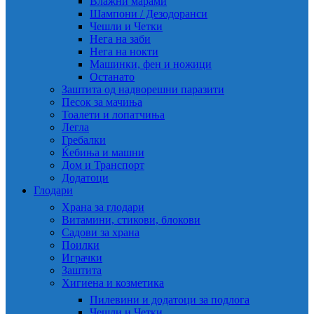
Влажни марами
Шампони / Дезодоранси
Чешли и Четки
Нега на заби
Нега на нокти
Машинки, фен и ножици
Останато
Заштита од надворешни паразити
Песок за мачиња
Тоалети и лопатчиња
Легла
Гребалки
Ќебиња и машни
Дом и Транспорт
Додатоци
Глодари
Храна за глодари
Витамини, стикови, блокови
Садови за храна
Поилки
Играчки
Заштита
Хигиена и козметика
Пилевини и додатоци за подлога
Чешли и Четки