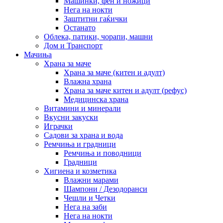
Машинки, фен и ножици
Нега на нокти
Заштитни гаќички
Останато
Облека, патики, чорапи, машни
Дом и Транспорт
Мачиња
Храна за маче
Храна за маче (китен и адулт)
Влажна храна
Храна за маче китен и адулт (рефус)
Медицинска храна
Витамини и минерали
Вкусни закуски
Играчки
Садови за храна и вода
Ремчиња и градници
Ремчиња и поводници
Градници
Хигиена и козметика
Влажни марами
Шампони / Дезодоранси
Чешли и Четки
Нега на заби
Нега на нокти