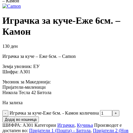
– Камон
Играчка за куче-Еже 6см. –
Камон
130
ден
Играчка за куче – Еже 6см. – Camon
Земја увозник: ЕУ
Шифра: А301
Увозник за Македонија:
Пријатели-миленици
Никола Тесла 42 Битола
На залиха
Играчка за куче-Еже 6см. - Камон количина
Додај во кошница
ШИФРА:
А301
Категории
Играчки
,
Кучиња
Производот е
достапен во:
Пријатели 1 (Пошта) – Битола
,
Пријатели 2 (Нов