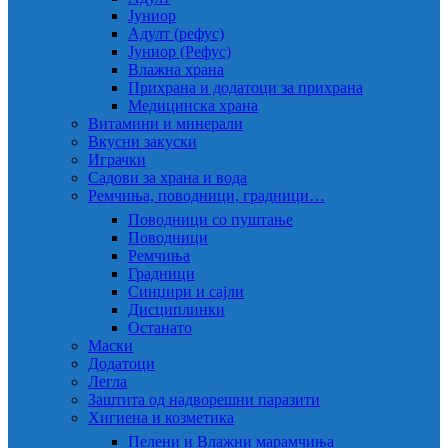
Јуниор
Адулт (рефус)
Јуниор (Рефус)
Влажна храна
Прихрана и додатоци за прихрана
Медицинска храна
Витамини и минерали
Вкусни закуски
Играчки
Садови за храна и вода
Ремчиња, поводници, градници…
Поводници со пуштање
Поводници
Ремчиња
Градници
Синџири и сајли
Дисциплинки
Останато
Маски
Додатоци
Легла
Заштита од надворешни паразити
Хигиена и козметика
Пелени и Влажни марамчиња