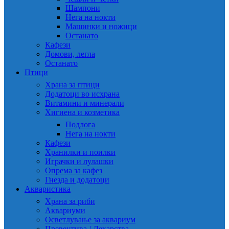
Шампони
Нега на нокти
Машинки и ножици
Останато
Кафези
Домови, легла
Останато
Птици
Храна за птици
Додатоци во исхрана
Витамини и минерали
Хигиена и козметика
Подлога
Нега на нокти
Кафези
Хранилки и поилки
Играчки и лулашки
Опрема за кафез
Гнезда и додатоци
Акваристика
Храна за риби
Аквариуми
Осветлување за аквариум
Превентива / Лекарства