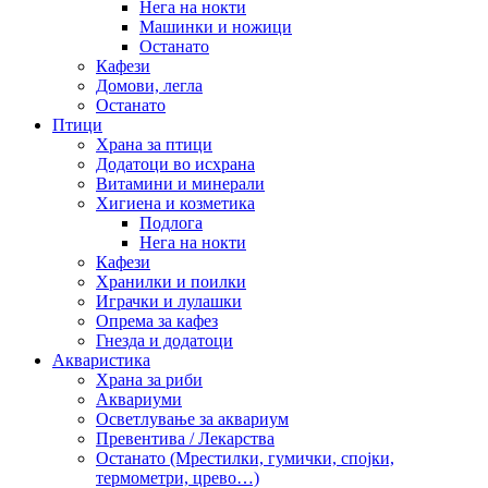
Нега на нокти
Машинки и ножици
Останато
Кафези
Домови, легла
Останато
Птици
Храна за птици
Додатоци во исхрана
Витамини и минерали
Хигиена и козметика
Подлога
Нега на нокти
Кафези
Хранилки и поилки
Играчки и лулашки
Опрема за кафез
Гнезда и додатоци
Акваристика
Храна за риби
Аквариуми
Осветлување за аквариум
Превентива / Лекарства
Останато (Мрестилки, гумички, спојки,
термометри, црево…)