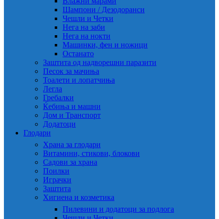
Влажни марами
Шампони / Дезодоранси
Чешли и Четки
Нега на заби
Нега на нокти
Машинки, фен и ножици
Останато
Заштита од надворешни паразити
Песок за мачиња
Тоалети и лопатчиња
Легла
Гребалки
Ќебиња и машни
Дом и Транспорт
Додатоци
Глодари
Храна за глодари
Витамини, стикови, блокови
Садови за храна
Поилки
Играчки
Заштита
Хигиена и козметика
Пилевини и додатоци за подлога
Чешли и Четки