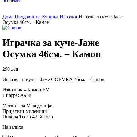
Зголеми
Дома
Продавница
Кучиња
Играчки
Играчка за куче-Јаже
Осумка 46см. – Камон
Играчка за куче-Јаже
Осумка 46см. – Камон
290
ден
Играчка за куче – Јаже ОСУМКА 46см. – Camon
Извозник – Камон ЕУ
Шифра: А958
Увозник за Македонија:
Пријатели-миленици
Никола Тесла 42 Битола
На залиха