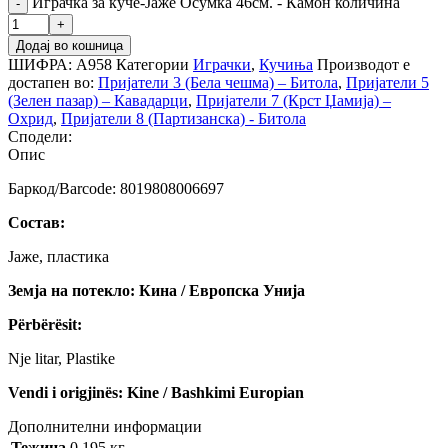
Играчка за куче-Јаже Осумка 46см. - Камон количина
Додај во кошница
ШИФРА:
А958
Категории
Играчки
,
Кучиња
Производот е
достапен во:
Пријатели 3 (Бела чешма) – Битола
,
Пријатели 5
(Зелен пазар) – Кавадарци
,
Пријатели 7 (Крст Џамија) –
Охрид
,
Пријатели 8 (Партизанска) - Битола
Сподели:
Опис
Баркод/Barcode: 8019808006697
Состав:
Јаже, пластика
Земја на потекло: Кина / Европска Унија
Përbërësit:
Nje litar, Plastike
Vendi i origjinës: Kine / Bashkimi Europian
Дополнителни информации
Тежина
0.195 кг