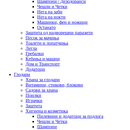
Шампони / Дезодоранси
Чешли и Четки
Нега на заби
Нега на нокти
Машинки, фен и ножици
Останато
Заштита од надворешни паразити
Песок за мачиња
Тоалети и лопатчиња
Легла
Гребалки
Ќебиња и машни
Дом и Транспорт
Додатоци
Глодари
Храна за глодари
Витамини, стикови, блокови
Садови за храна
Поилки
Играчки
Заштита
Хигиена и козметика
Пилевини и додатоци за подлога
Чешли и Четки
Шампони