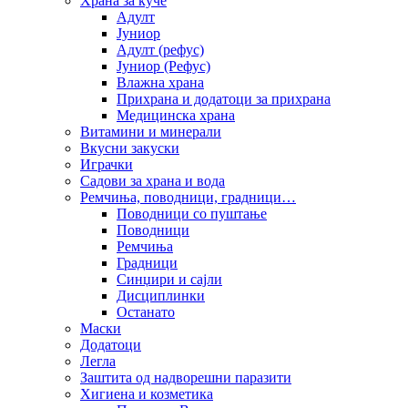
Храна за куче
Адулт
Јуниор
Адулт (рефус)
Јуниор (Рефус)
Влажна храна
Прихрана и додатоци за прихрана
Медицинска храна
Витамини и минерали
Вкусни закуски
Играчки
Садови за храна и вода
Ремчиња, поводници, градници…
Поводници со пуштање
Поводници
Ремчиња
Градници
Синџири и сајли
Дисциплинки
Останато
Маски
Додатоци
Легла
Заштита од надворешни паразити
Хигиена и козметика