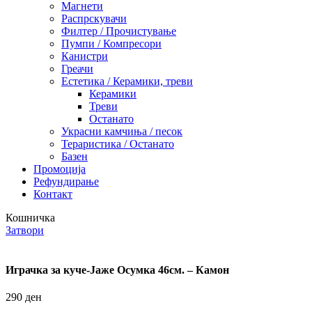
Магнети
Распрскувачи
Филтер / Прочистување
Пумпи / Компресори
Канистри
Греачи
Естетика / Керамики, треви
Керамики
Треви
Останато
Украсни камчиња / песок
Тераристика / Останато
Базен
Промоција
Рефундирање
Контакт
Кошничка
Затвори
Играчка за куче-Јаже Осумка 46см. – Камон
290
ден