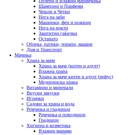
Пелени и Влажни марамчиња
Шампони и Парфеми
Чешли и Четки
Нега на заби
Машинки, фен и ножици
Нега на нокти
Заштитни гаќички
Останато
Облека, патики, чорапи, машни
Дом и Транспорт
Мачиња
Храна за маче
Храна за маче (китен и адулт)
Влажна храна
Храна за маче китен и адулт (рефус)
Медицинска храна
Витамини и минерали
Вкусни закуски
Играчки
Садови за храна и вода
Ремчиња и градници
Ремчиња и поводници
Градници
Хигиена и козметика
Влажни марами