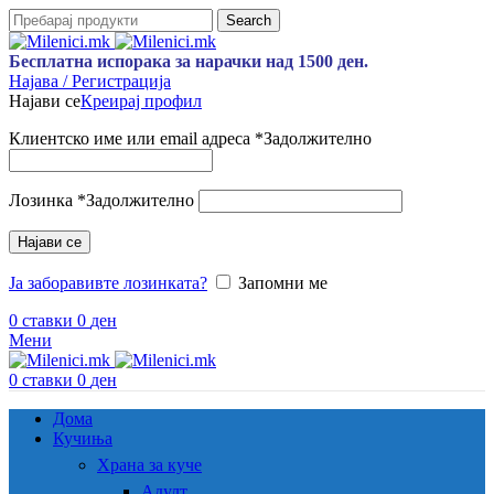
Search
Бесплатна испорака за нарачки над 1500 ден.
Најава / Регистрација
Најави се
Креирај профил
Клиентско име или email адреса
*
Задолжително
Лозинка
*
Задолжително
Најави се
Ја заборавивте лозинката?
Запомни ме
0
ставки
0
ден
Мени
0
ставки
0
ден
Дома
Кучиња
Храна за куче
Адулт