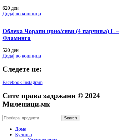
620
ден
Додај во кошница
Облека Чорапи црно/сиви (4 парчиња) L –
Фламинго
520
ден
Додај во кошница
Следете не:
Facebook
Instagram
Сите права задржани © 2024
Mиленици.мк
Search
Дома
Кучиња