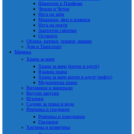
Шампони и Парфеми
Чешли и Четки
Нега на заби
Машинки, фен и ножици
Нега на нокти
Заштитни гаќички
Останато
Облека, патики, чорапи, машни
Дом и Транспорт
Мачиња
Храна за маче
Храна за маче (китен и адулт)
Влажна храна
Храна за маче китен и адулт (рефус)
Медицинска храна
Витамини и минерали
Вкусни закуски
Играчки
Садови за храна и вода
Ремчиња и градници
Ремчиња и поводници
Градници
Хигиена и козметика