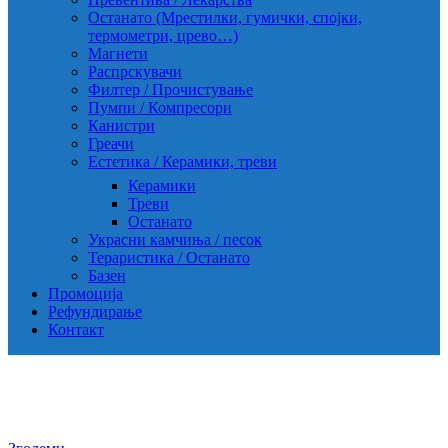
Останато (Мрестилки, гумички, спојки,
термометри, црево…)
Магнети
Распрскувачи
Филтер / Прочистување
Пумпи / Компресори
Канистри
Греачи
Естетика / Керамики, треви
Керамики
Треви
Останато
Украсни камчиња / песок
Тераристика / Останато
Базен
Промоција
Рефундирање
Контакт