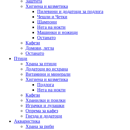
Заштита
Хигиена и козметика
Пилевини и додатоци за подлога
Чешли и Четки
Шампони
Нега на нокти
Машинки и ножици
Останато
Кафези
Домови, легла
Останато
Птици
Храна за птици
Додатоци во исхрана
Витамини и минерали
Хигиена и козметика
Подлога
Нега на нокти
Кафези
Хранилки и поилки
Играчки и лулашки
Опрема за кафез
Гнезда и додатоци
Акваристика
Храна за риби