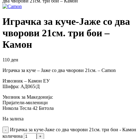
два чворови 21см. три бои – Камон
Играчка за куче-Јаже со два
чворови 21см. три бои –
Камон
110
ден
Играчка за куче – Јаже со два чворови 21см. – Camon
Извозник – Камон ЕУ
Шифра: АД065/Д
Увозник за Македонија:
Пријатели-миленици
Никола Тесла 42 Битола
На залиха
Играчка за куче-Јаже со два чворови 21см. три бои - Камон
количина