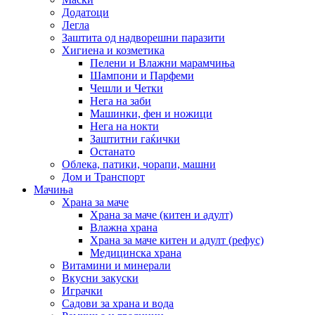
Додатоци
Легла
Заштита од надворешни паразити
Хигиена и козметика
Пелени и Влажни марамчиња
Шампони и Парфеми
Чешли и Четки
Нега на заби
Машинки, фен и ножици
Нега на нокти
Заштитни гаќички
Останато
Облека, патики, чорапи, машни
Дом и Транспорт
Мачиња
Храна за маче
Храна за маче (китен и адулт)
Влажна храна
Храна за маче китен и адулт (рефус)
Медицинска храна
Витамини и минерали
Вкусни закуски
Играчки
Садови за храна и вода