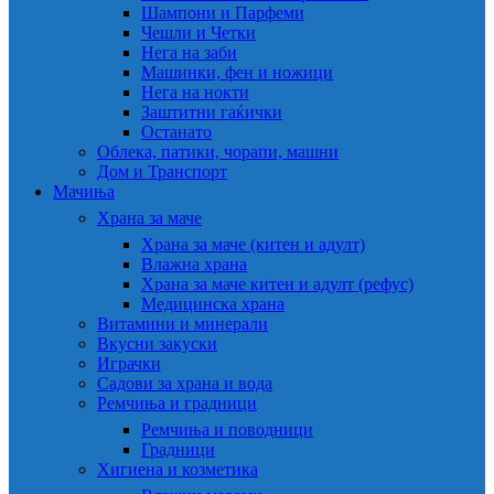
Шампони и Парфеми
Чешли и Четки
Нега на заби
Машинки, фен и ножици
Нега на нокти
Заштитни гаќички
Останато
Облека, патики, чорапи, машни
Дом и Транспорт
Мачиња
Храна за маче
Храна за маче (китен и адулт)
Влажна храна
Храна за маче китен и адулт (рефус)
Медицинска храна
Витамини и минерали
Вкусни закуски
Играчки
Садови за храна и вода
Ремчиња и градници
Ремчиња и поводници
Градници
Хигиена и козметика