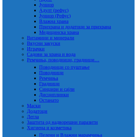
Јуниор
Адулт (рефус)
Јуниор (Рефус)
Влажна храна
Прихрана и додатоци за прихрана
Медицинска храна
Витамини и минерали
Вкусни закуски
Играчки
Садови за храна и вода
Ремчиња, поводници, градници…
Поводници со пуштање
Поводници
Ремчиња
Градници
Синџири и сајли
Дисциплинки
Останато
Маски
Додатоци
Легла
Заштита од надворешни паразити
Хигиена и козметика
Пелени и Влажни марамчиња