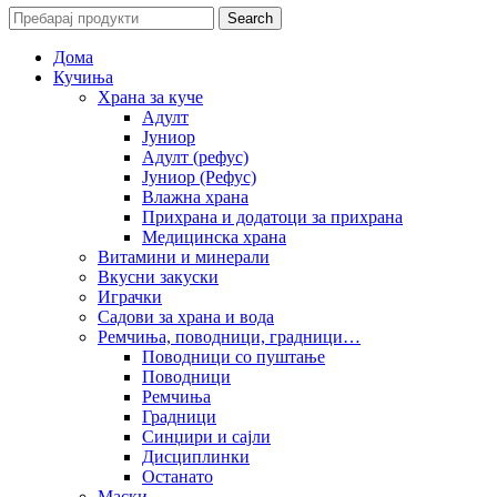
Search
Дома
Кучиња
Храна за куче
Адулт
Јуниор
Адулт (рефус)
Јуниор (Рефус)
Влажна храна
Прихрана и додатоци за прихрана
Медицинска храна
Витамини и минерали
Вкусни закуски
Играчки
Садови за храна и вода
Ремчиња, поводници, градници…
Поводници со пуштање
Поводници
Ремчиња
Градници
Синџири и сајли
Дисциплинки
Останато
Маски