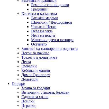
Ремчиња и градници
Ремчиња и поводници
Градници
Хигиена и козметика
Влажни марами
Шампони / Дезодоранси
Чешли и Четки
Нега на заби
Нега на нокти
Машинки, фен и ножици
Останато
Заштита од надворешни паразити
Песок за мачиња
Тоалети и лопатчиња
Легла
Гребалки
Ќебиња и машни
Дом и Транспорт
Додатоци
Глодари
Храна за глодари
Витамини, стикови, блокови
Садови за храна
Поилки
Играчки