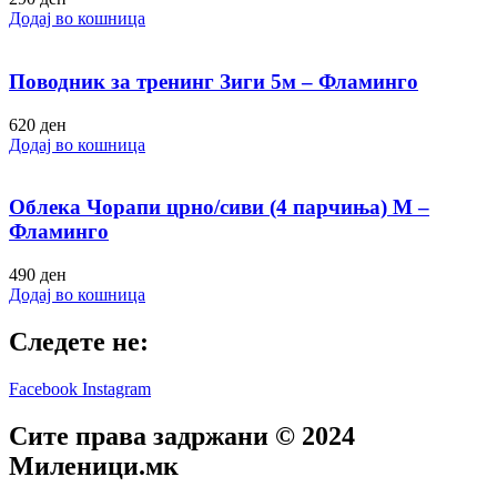
Додај во кошница
Поводник за тренинг Зиги 5м – Фламинго
620
ден
Додај во кошница
Облека Чорапи црно/сиви (4 парчиња) M –
Фламинго
490
ден
Додај во кошница
Следете не:
Facebook
Instagram
Сите права задржани © 2024
Mиленици.мк