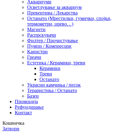
Аквариуми
Осветлување за аквариум
Превентива / Лекарства
Останато (Мрестилки, гумички, спојки,
термометри, црево…)
Магнети
Распрскувачи
Филтер / Прочистување
Пумпи / Компресори
Канистри
Греачи
Естетика / Керамики, треви
Керамики
Треви
Останато
Украсни камчиња / песок
Тераристика / Останато
Базен
Промоција
Рефундирање
Контакт
Кошничка
Затвори