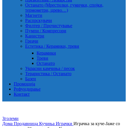
Останато (Мрестилки, гумички, спојки,
термометри, црево…)
Магнети
Распрскувачи
Филтер / Прочистување
Пумпи / Компресори
Канистри
Греачи
Естетика / Керамики, треви
Керамики
Треви
Останато
Украсни камчиња / песок
Тераристика / Останато
Базен
Промоција
Рефундирање
Контакт
Зголеми
Дома
Продавница
Кучиња
Играчки
Играчка за куче-Јаже со