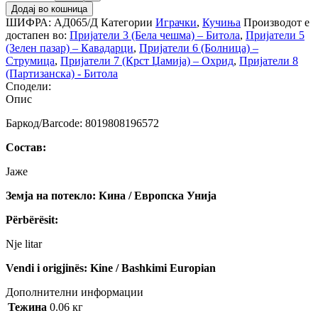
Додај во кошница
ШИФРА:
АД065/Д
Категории
Играчки
,
Кучиња
Производот е
достапен во:
Пријатели 3 (Бела чешма) – Битола
,
Пријатели 5
(Зелен пазар) – Кавадарци
,
Пријатели 6 (Болница) –
Струмица
,
Пријатели 7 (Крст Џамија) – Охрид
,
Пријатели 8
(Партизанска) - Битола
Сподели:
Опис
Баркод/Barcode: 8019808196572
Состав:
Јаже
Земја на потекло: Кина / Европска Унија
Përbërësit:
Nje litar
Vendi i origjinës: Kine / Bashkimi Europian
Дополнителни информации
Тежина
0.06 кг