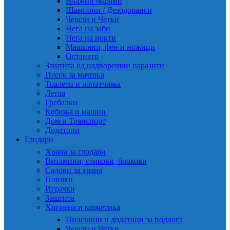
Влажни марами
Шампони / Дезодоранси
Чешли и Четки
Нега на заби
Нега на нокти
Машинки, фен и ножици
Останато
Заштита од надворешни паразити
Песок за мачиња
Тоалети и лопатчиња
Легла
Гребалки
Ќебиња и машни
Дом и Транспорт
Додатоци
Глодари
Храна за глодари
Витамини, стикови, блокови
Садови за храна
Поилки
Играчки
Заштита
Хигиена и козметика
Пилевини и додатоци за подлога
Чешли и Четки