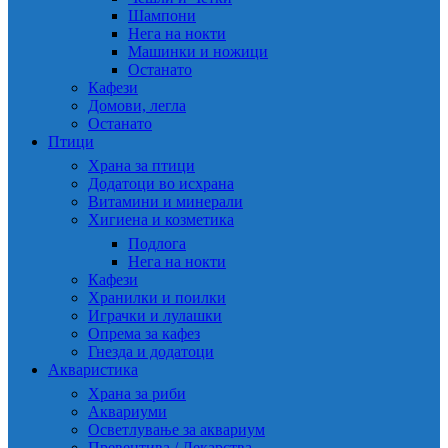
Шампони
Нега на нокти
Машинки и ножици
Останато
Кафези
Домови, легла
Останато
Птици
Храна за птици
Додатоци во исхрана
Витамини и минерали
Хигиена и козметика
Подлога
Нега на нокти
Кафези
Хранилки и поилки
Играчки и лулашки
Опрема за кафез
Гнезда и додатоци
Акваристика
Храна за риби
Аквариуми
Осветлување за аквариум
Превентива / Лекарства