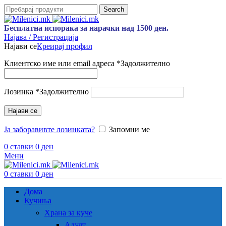
Search
Бесплатна испорака за нарачки над 1500 ден.
Најава / Регистрација
Најави се
Креирај профил
Клиентско име или email адреса
*
Задолжително
Лозинка
*
Задолжително
Најави се
Ја заборавивте лозинката?
Запомни ме
0
ставки
0
ден
Мени
0
ставки
0
ден
Дома
Кучиња
Храна за куче
Адулт