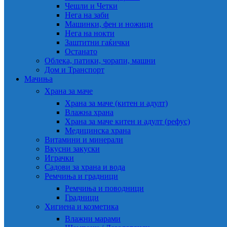
Чешли и Четки
Нега на заби
Машинки, фен и ножици
Нега на нокти
Заштитни гаќички
Останато
Облека, патики, чорапи, машни
Дом и Транспорт
Мачиња
Храна за маче
Храна за маче (китен и адулт)
Влажна храна
Храна за маче китен и адулт (рефус)
Медицинска храна
Витамини и минерали
Вкусни закуски
Играчки
Садови за храна и вода
Ремчиња и градници
Ремчиња и поводници
Градници
Хигиена и козметика
Влажни марами