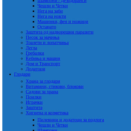
Шампони / Дезодоранси
Чешли и Четки
Нега на заби
Нега на нокти
Машинки, фен и ножици
Останато
Заштита од надворешни паразити
Песок за мачиња
Тоалети и лопатчиња
Легла
Гребалки
Ќебиња и машни
Дом и Транспорт
Додатоци
Глодари
Храна за глодари
Витамини, стикови, блокови
Садови за храна
Поилки
Играчки
Заштита
Хигиена и козметика
Пилевини и додатоци за подлога
Чешли и Четки
Шампони