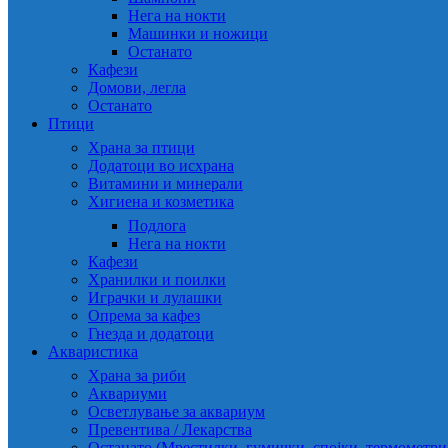
Нега на нокти
Машинки и ножици
Останато
Кафези
Домови, легла
Останато
Птици
Храна за птици
Додатоци во исхрана
Витамини и минерали
Хигиена и козметика
Подлога
Нега на нокти
Кафези
Хранилки и поилки
Играчки и лулашки
Опрема за кафез
Гнезда и додатоци
Акваристика
Храна за риби
Аквариуми
Осветлување за аквариум
Превентива / Лекарства
Останато (Мрестилки, гумички, спојки, термометр