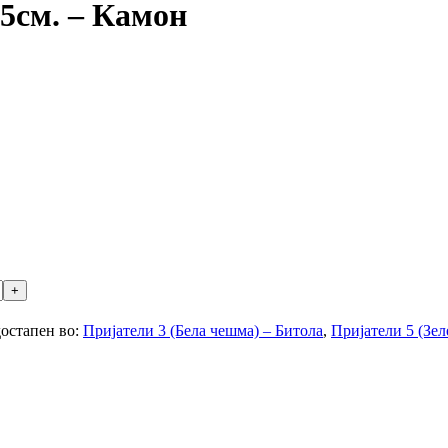
.5см. – Камон
остапен во:
Пријатели 3 (Бела чешма) – Битола
,
Пријатели 5 (Зел