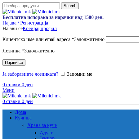
Search
Бесплатна испорака за нарачки над 1500 ден.
Најава / Регистрација
Најави се
Креирај профил
Клиентско име или email адреса
*
Задолжително
Лозинка
*
Задолжително
Најави се
Ја заборавивте лозинката?
Запомни ме
0
ставки
0
ден
Мени
0
ставки
0
ден
Дома
Кучиња
Храна за куче
Адулт
Јуниор