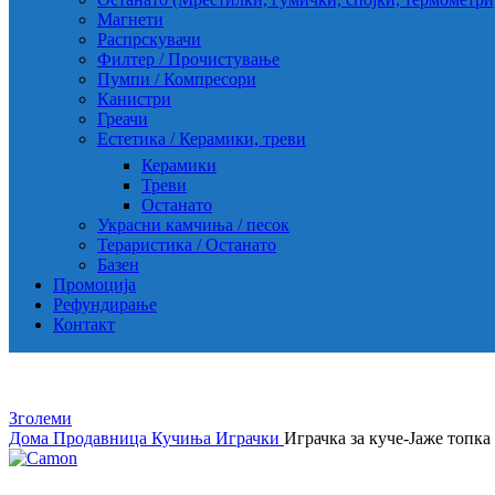
Магнети
Распрскувачи
Филтер / Прочистување
Пумпи / Компресори
Канистри
Греачи
Естетика / Керамики, треви
Керамики
Треви
Останато
Украсни камчиња / песок
Тераристика / Останато
Базен
Промоција
Рефундирање
Контакт
Зголеми
Дома
Продавница
Кучиња
Играчки
Играчка за куче-Јаже топка