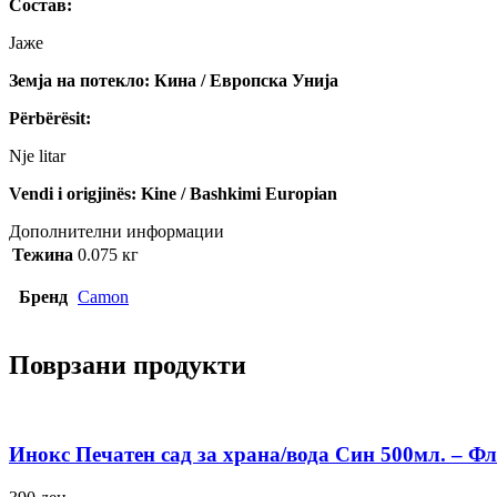
Состав:
Јаже
Земја на потекло: Кина / Европска Унија
Përbërësit:
Nje litar
Vendi i origjinës: Kine / Bashkimi Europian
Дополнителни информации
Тежина
0.075 кг
Бренд
Camon
Поврзани продукти
Инокс Печатен сад за храна/вода Син 500мл. – Ф