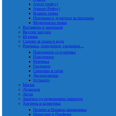
Адулт (рефус)
Јуниор (Рефус)
Влажна храна
Прихрана и додатоци за прихрана
Медицинска храна
Витамини и минерали
Вкусни закуски
Играчки
Садови за храна и вода
Ремчиња, поводници, градници…
Поводници со пуштање
Поводници
Ремчиња
Градници
Синџири и сајли
Дисциплинки
Останато
Маски
Додатоци
Легла
Заштита од надворешни паразити
Хигиена и козметика
Пелени и Влажни марамчиња
Шампони и Парфеми