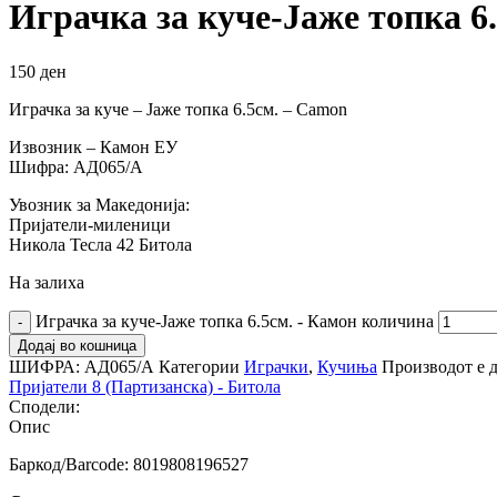
Играчка за куче-Јаже топка 6
150
ден
Играчка за куче – Јаже топка 6.5см. – Camon
Извозник – Камон ЕУ
Шифра: АД065/А
Увозник за Македонија:
Пријатели-миленици
Никола Тесла 42 Битола
На залиха
Играчка за куче-Јаже топка 6.5см. - Камон количина
Додај во кошница
ШИФРА:
АД065/А
Категории
Играчки
,
Кучиња
Производот е д
Пријатели 8 (Партизанска) - Битола
Сподели:
Опис
Баркод/Barcode: 8019808196527