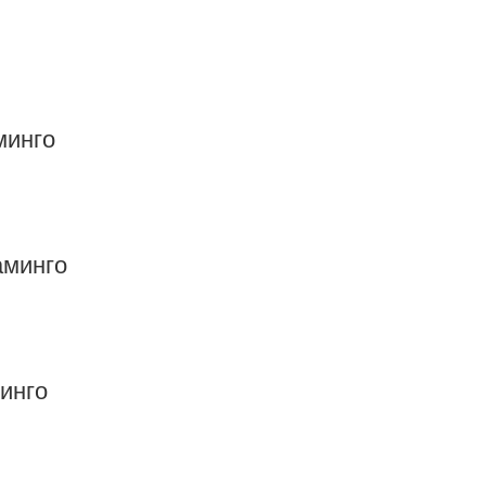
минго
аминго
инго