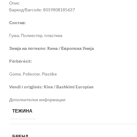
Опис
Баркод/Barcode: 8019808185637
Состав:
Гума, Полиестер, пластика
Земја на потекло: Кина / Европска Унија
Përbërësit:
Gome, Poliester, Plastike
Vendi i origjinës: Kine / Bashkimi Europian
Дополнителни информации
ТЕЖИНА
БРЕНД