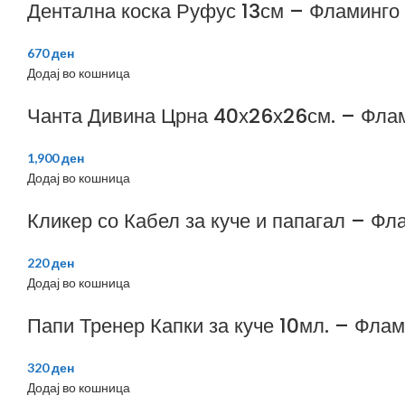
Дентална коска Руфус 13см – Фламинго
670
ден
Додај во кошница
Чанта Дивина Црна 40х26х26см. – Фла
1,900
ден
Додај во кошница
Кликер со Кабел за куче и папагал – Фл
220
ден
Додај во кошница
Папи Тренер Капки за куче 10мл. – Флам
320
ден
Додај во кошница