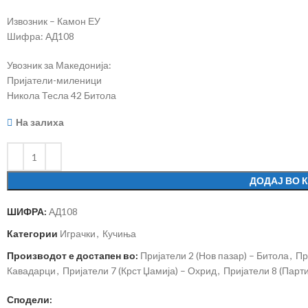
Извозник – Камон ЕУ
Шифра: АД108
Увозник за Македонија:
Пријатели-миленици
Никола Тесла 42 Битола
На залиха
ДОДАЈ ВО 
ШИФРА:
АД108
Категории
Играчки
,
Кучиња
Производот е достапен во:
Пријатели 2 (Нов пазар) – Битола
,
Пр
Кавадарци
,
Пријатели 7 (Крст Џамија) – Охрид
,
Пријатели 8 (Парти
Сподели: