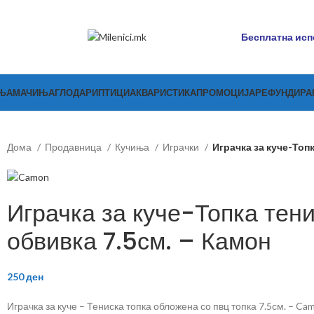
Бесплатна испо
ЊА
МАЧИЊА
ГЛОДАРИ
ПТИЦИ
АКВАРИСТИКА
ПРОМОЦИЈА
РЕФУНДИР
Дома
Продавница
Кучиња
Играчки
Играчка за куче-Топ
Играчка за куче-Топка тен
обвивка 7.5см. – Камон
250
ден
Играчка за куче – Тениска топка обложена со пвц топка 7.5см. – Ca