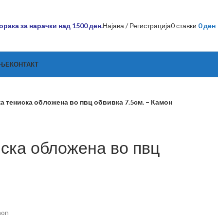
рака за нарачки над 1500 ден.
Најава / Регистрација
0
ставки
0
ден
АЊЕ
КОНТАКТ
ка тениска обложена во пвц обвивка 7.5см. – Камон
иска обложена во пвц
mon