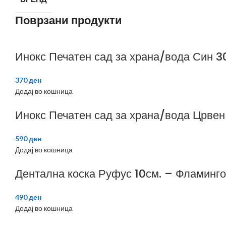
Поврзани продукти
Инокс Печатен сад за храна/вода Син 
370
ден
Додај во кошница
Инокс Печатен сад за храна/вода Црве
590
ден
Додај во кошница
Дентална коска Руфус 10см. – Фламинго
490
ден
Додај во кошница