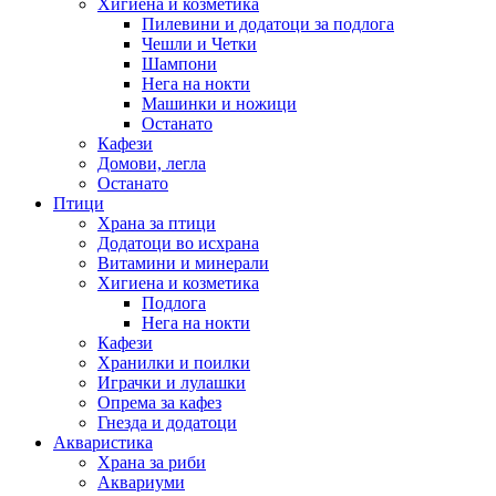
Хигиена и козметика
Пилевини и додатоци за подлога
Чешли и Четки
Шампони
Нега на нокти
Машинки и ножици
Останато
Кафези
Домови, легла
Останато
Птици
Храна за птици
Додатоци во исхрана
Витамини и минерали
Хигиена и козметика
Подлога
Нега на нокти
Кафези
Хранилки и поилки
Играчки и лулашки
Опрема за кафез
Гнезда и додатоци
Акваристика
Храна за риби
Аквариуми