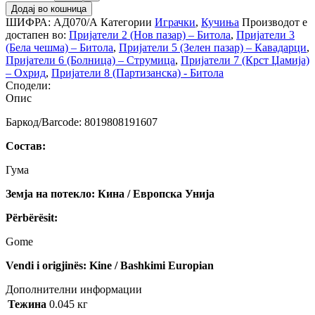
Додај во кошница
ШИФРА:
АД070/А
Категории
Играчки
,
Кучиња
Производот е
достапен во:
Пријатели 2 (Нов пазар) – Битола
,
Пријатели 3
(Бела чешма) – Битола
,
Пријатели 5 (Зелен пазар) – Кавадарци
,
Пријатели 6 (Болница) – Струмица
,
Пријатели 7 (Крст Џамија)
– Охрид
,
Пријатели 8 (Партизанска) - Битола
Сподели:
Опис
Баркод/Barcode: 8019808191607
Состав:
Гума
Земја на потекло: Кина / Европска Унија
Përbërësit:
Gome
Vendi i origjinës: Kine / Bashkimi Europian
Дополнителни информации
Тежина
0.045 кг