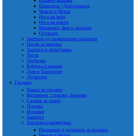
Влажни марами
Шампони / Дезодоранси
Чешли и Четки
Нега на заби
Нега на нокти
Машинки, фен и ножици
Останато
Заштита од надворешни паразити
Песок за мачиња
Тоалети и лопатчиња
Легла
Гребалки
Ќебиња и машни
Дом и Транспорт
Додатоци
Глодари
Храна за глодари
Витамини, стикови, блокови
Садови за храна
Поилки
Играчки
Заштита
Хигиена и козметика
Пилевини и додатоци за подлога
Чешли и Четки