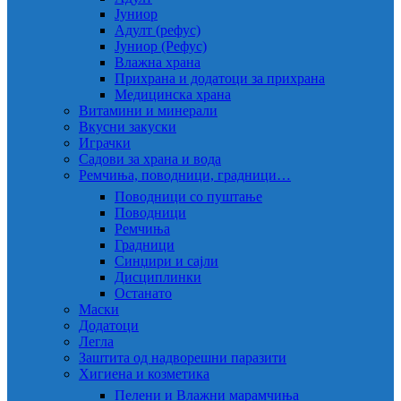
Јуниор
Адулт (рефус)
Јуниор (Рефус)
Влажна храна
Прихрана и додатоци за прихрана
Медицинска храна
Витамини и минерали
Вкусни закуски
Играчки
Садови за храна и вода
Ремчиња, поводници, градници…
Поводници со пуштање
Поводници
Ремчиња
Градници
Синџири и сајли
Дисциплинки
Останато
Маски
Додатоци
Легла
Заштита од надворешни паразити
Хигиена и козметика
Пелени и Влажни марамчиња