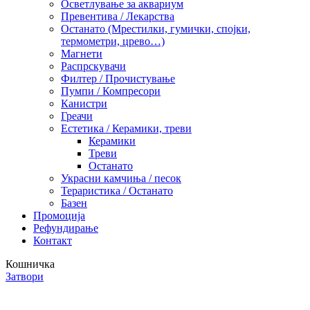
Осветлување за аквариум
Превентива / Лекарства
Останато (Мрестилки, гумички, спојки,
термометри, црево…)
Магнети
Распрскувачи
Филтер / Прочистување
Пумпи / Компресори
Канистри
Греачи
Естетика / Керамики, треви
Керамики
Треви
Останато
Украсни камчиња / песок
Тераристика / Останато
Базен
Промоција
Рефундирање
Контакт
Кошничка
Затвори