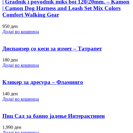
| Gradnik i povodnik miks boi 120/20mm. – Kamon
| Camon Dog Harness and Leash Set Mix Colors
Comfort Walking Gear
950
ден
Додај во кошница
Диспанзер со кеси за измет – Татрапет
180
ден
Додај во кошница
Кликер за дресура – Фламинго
140
ден
Додај во кошница
Пвц Сад за бавно јадење Интерактивен
1,990
ден
Додај во кошница