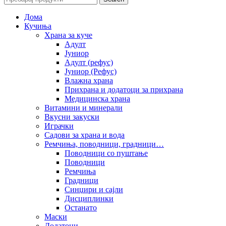
Дома
Кучиња
Храна за куче
Адулт
Јуниор
Адулт (рефус)
Јуниор (Рефус)
Влажна храна
Прихрана и додатоци за прихрана
Медицинска храна
Витамини и минерали
Вкусни закуски
Играчки
Садови за храна и вода
Ремчиња, поводници, градници…
Поводници со пуштање
Поводници
Ремчиња
Градници
Синџири и сајли
Дисциплинки
Останато
Маски
Додатоци