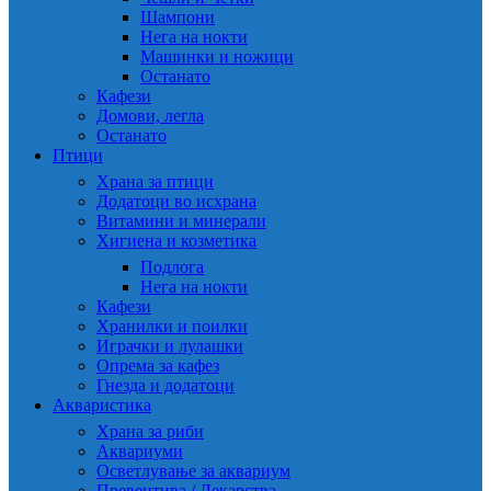
Шампони
Нега на нокти
Машинки и ножици
Останато
Кафези
Домови, легла
Останато
Птици
Храна за птици
Додатоци во исхрана
Витамини и минерали
Хигиена и козметика
Подлога
Нега на нокти
Кафези
Хранилки и поилки
Играчки и лулашки
Опрема за кафез
Гнезда и додатоци
Акваристика
Храна за риби
Аквариуми
Осветлување за аквариум
Превентива / Лекарства