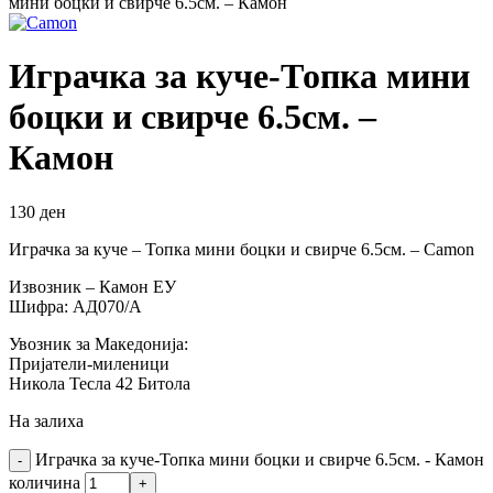
мини боцки и свирче 6.5см. – Камон
Играчка за куче-Топка мини
боцки и свирче 6.5см. –
Камон
130
ден
Играчка за куче – Топка мини боцки и свирче 6.5см. – Camon
Извозник – Камон ЕУ
Шифра: АД070/А
Увозник за Македонија:
Пријатели-миленици
Никола Тесла 42 Битола
На залиха
Играчка за куче-Топка мини боцки и свирче 6.5см. - Камон
количина