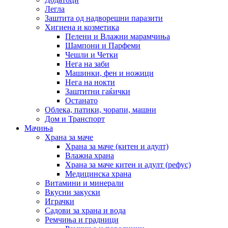
Легла
Заштита од надворешни паразити
Хигиена и козметика
Пелени и Влажни марамчиња
Шампони и Парфеми
Чешли и Четки
Нега на заби
Машинки, фен и ножици
Нега на нокти
Заштитни гаќички
Останато
Облека, патики, чорапи, машни
Дом и Транспорт
Мачиња
Храна за маче
Храна за маче (китен и адулт)
Влажна храна
Храна за маче китен и адулт (рефус)
Медицинска храна
Витамини и минерали
Вкусни закуски
Играчки
Садови за храна и вода
Ремчиња и градници