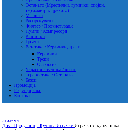
Останато (Мрестилки, гумички, спојки,
термометри, црево…)
Магнети
Распрскувачи
Филтер / Прочистување
Пумпи / Компресори
Канистри
Греачи
Естетика / Керамики, треви
Керамики
Треви
Останато
Украсни камчиња / песок
Тераристика / Останато
Базен
Промоција
Рефундирање
Контакт
Зголеми
Дома
Продавница
Кучиња
Играчки
Играчка за куче-Топка