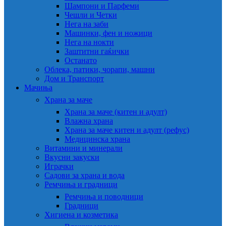
Шампони и Парфеми
Чешли и Четки
Нега на заби
Машинки, фен и ножици
Нега на нокти
Заштитни гаќички
Останато
Облека, патики, чорапи, машни
Дом и Транспорт
Мачиња
Храна за маче
Храна за маче (китен и адулт)
Влажна храна
Храна за маче китен и адулт (рефус)
Медицинска храна
Витамини и минерали
Вкусни закуски
Играчки
Садови за храна и вода
Ремчиња и градници
Ремчиња и поводници
Градници
Хигиена и козметика