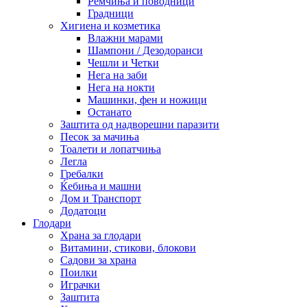
Ремчиња и поводници
Градници
Хигиена и козметика
Влажни марами
Шампони / Дезодоранси
Чешли и Четки
Нега на заби
Нега на нокти
Машинки, фен и ножици
Останато
Заштита од надворешни паразити
Песок за мачиња
Тоалети и лопатчиња
Легла
Гребалки
Ќебиња и машни
Дом и Транспорт
Додатоци
Глодари
Храна за глодари
Витамини, стикови, блокови
Садови за храна
Поилки
Играчки
Заштита