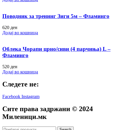
Поводник за тренинг Зиги 5м – Фламинго
620
ден
Додај во кошница
Облека Чорапи црно/сиви (4 парчиња) L –
Фламинго
520
ден
Додај во кошница
Следете не:
Facebook
Instagram
Сите права задржани © 2024
Mиленици.мк
Search