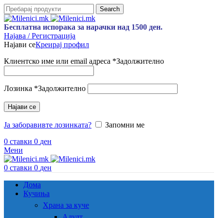
Search
Бесплатна испорака за нарачки над 1500 ден.
Најава / Регистрација
Најави се
Креирај профил
Клиентско име или email адреса
*
Задолжително
Лозинка
*
Задолжително
Најави се
Ја заборавивте лозинката?
Запомни ме
0
ставки
0
ден
Мени
0
ставки
0
ден
Дома
Кучиња
Храна за куче
Адулт