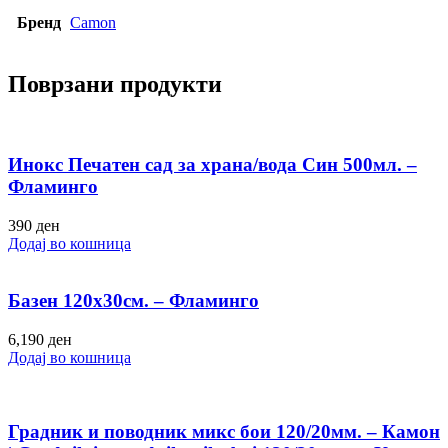
Бренд
Camon
Поврзани продукти
Инокс Печатен сад за храна/вода Син 500мл. –
Фламинго
390
ден
Додај во кошница
Базен 120х30см. – Фламинго
6,190
ден
Додај во кошница
Градник и поводник микс бои 120/20мм. – Камон