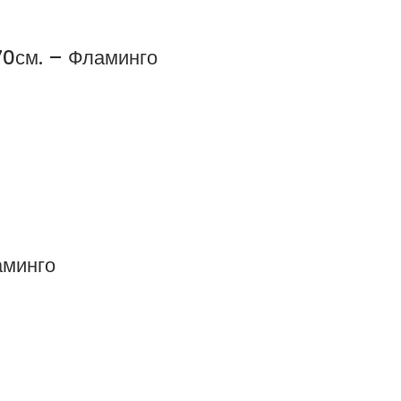
70см. – Фламинго
аминго