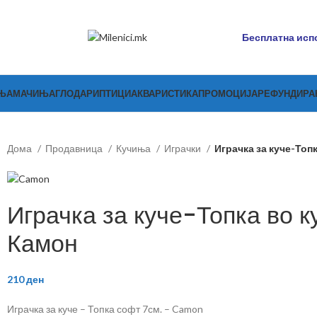
Бесплатна испо
ЊА
МАЧИЊА
ГЛОДАРИ
ПТИЦИ
АКВАРИСТИКА
ПРОМОЦИЈА
РЕФУНДИР
Дома
Продавница
Кучиња
Играчки
Играчка за куче-Топк
Играчка за куче-Топка во к
Камон
210
ден
Играчка за куче – Топка софт 7см. – Camon