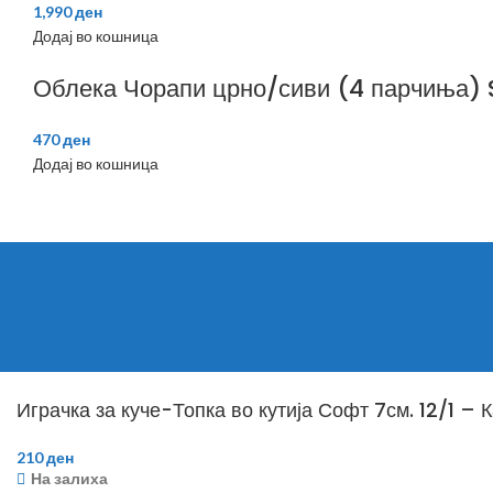
1,990
ден
Додај во кошница
Облека Чорапи црно/сиви (4 парчиња) 
470
ден
Додај во кошница
Играчка за куче-Топка во кутија Софт 7см. 12/1 – 
210
ден
На залиха