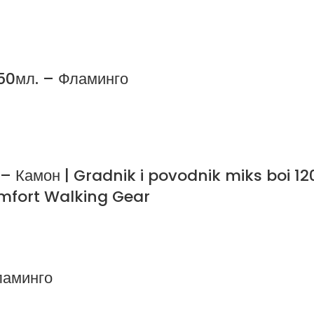
950мл. – Фламинго
м. – Камон | Gradnik i povodnik miks bo
mfort Walking Gear
ламинго