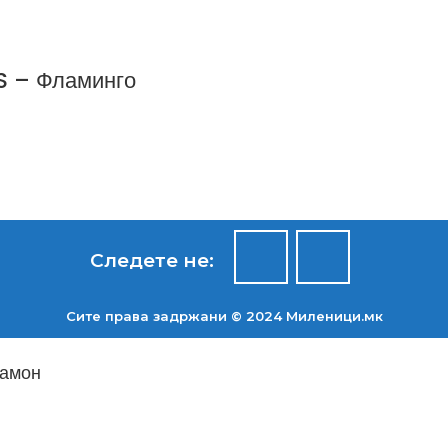
S – Фламинго
Следете не:
Сите права задржани © 2024 Mиленици.мк
Камон