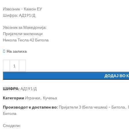
Извозник – Камон ЕУ
Шифра: АД191/Д
Увозник за Македонија:
Пријатели-миленици
Никола Тесла 42 Битола
На залиха
ДОДАЈ ВО 
ШИФРА:
АД191/Д
Категории
Играчки
,
Кучиња
Производот е достапен во:
Пријатели 3 (Бела чешма) – Битола
,
Битола
Сподели: