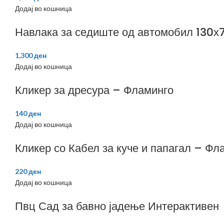
Додај во кошница
Навлака за седиште од автомобил 130х
1,300
ден
Додај во кошница
Кликер за дресура – Фламинго
140
ден
Додај во кошница
Кликер со Кабел за куче и папагал – Фл
220
ден
Додај во кошница
Пвц Сад за бавно јадење Интерактивен