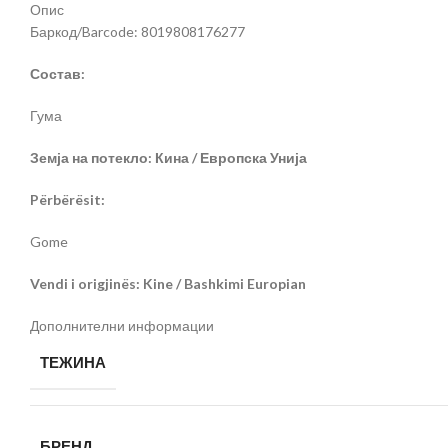
Опис
Баркод/Barcode: 8019808176277
Состав:
Гума
Земја на потекло: Кина / Европска Унија
Përbërësit:
Gome
Vendi i origjinës: Kine / Bashkimi Europian
Дополнителни информации
ТЕЖИНА
БРЕНД