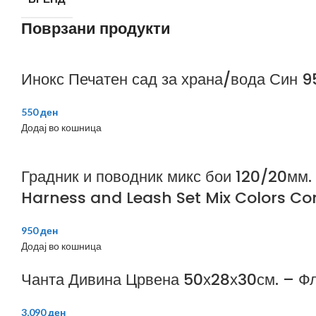
Поврзани продукти
Инокс Печатен сад за храна/вода Син 
550
ден
Додај во кошница
Градник и поводник микс бои 120/20м
Harness and Leash Set Mix Colors Co
950
ден
Додај во кошница
Чанта Дивина Црвена 50х28х30см. – Ф
3,090
ден