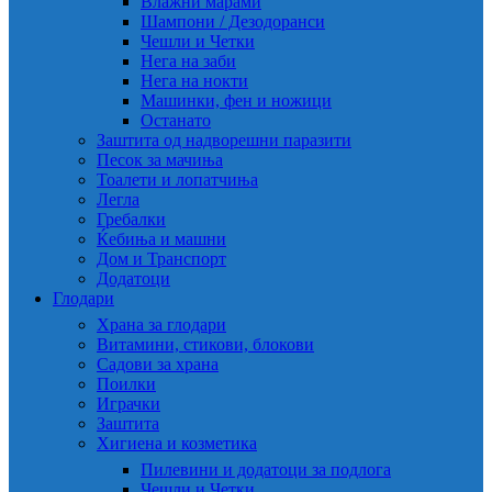
Влажни марами
Шампони / Дезодоранси
Чешли и Четки
Нега на заби
Нега на нокти
Машинки, фен и ножици
Останато
Заштита од надворешни паразити
Песок за мачиња
Тоалети и лопатчиња
Легла
Гребалки
Ќебиња и машни
Дом и Транспорт
Додатоци
Глодари
Храна за глодари
Витамини, стикови, блокови
Садови за храна
Поилки
Играчки
Заштита
Хигиена и козметика
Пилевини и додатоци за подлога
Чешли и Четки