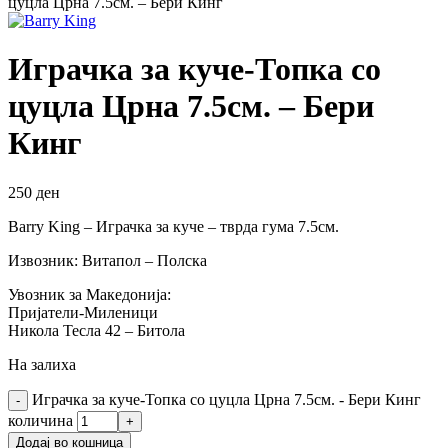
цуцла Црна 7.5см. – Бери Кинг
Играчка за куче-Топка со
цуцла Црна 7.5см. – Бери
Кинг
250
ден
Barry King – Играчка за куче – тврда гума 7.5см.
Извозник: Витапол – Полска
Увозник за Македонија:
Пријатели-Миленици
Никола Тесла 42 – Битола
На залиха
Играчка за куче-Топка со цуцла Црна 7.5см. - Бери Кинг
количина
Додај во кошница