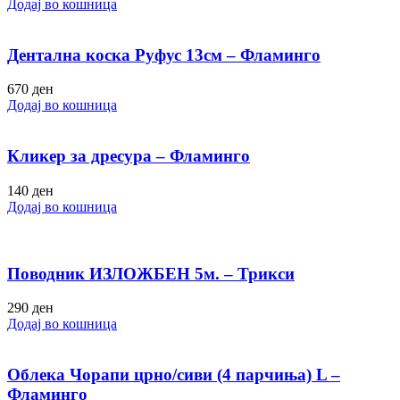
Додај во кошница
Дентална коска Руфус 13см – Фламинго
670
ден
Додај во кошница
Кликер за дресура – Фламинго
140
ден
Додај во кошница
Поводник ИЗЛОЖБЕН 5м. – Трикси
290
ден
Додај во кошница
Облека Чорапи црно/сиви (4 парчиња) L –
Фламинго