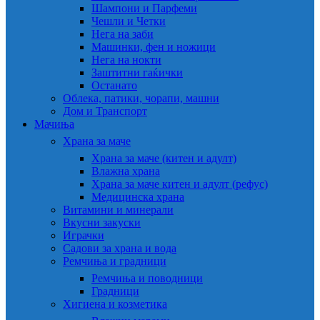
Шампони и Парфеми
Чешли и Четки
Нега на заби
Машинки, фен и ножици
Нега на нокти
Заштитни гаќички
Останато
Облека, патики, чорапи, машни
Дом и Транспорт
Мачиња
Храна за маче
Храна за маче (китен и адулт)
Влажна храна
Храна за маче китен и адулт (рефус)
Медицинска храна
Витамини и минерали
Вкусни закуски
Играчки
Садови за храна и вода
Ремчиња и градници
Ремчиња и поводници
Градници
Хигиена и козметика