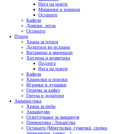
Нега на нокти
Машинки и ножици
Останато
Кафези
Домови, легла
Останато
Птици
Храна за птици
Додатоци во исхрана
Витамини и минерали
Хигиена и козметика
Подлога
Нега на нокти
Кафези
Хранилки и поилки
Играчки и лулашки
Опрема за кафез
Гнезда и додатоци
Акваристика
Храна за риби
Аквариуми
Осветлување за аквариум
Превентива / Лекарства
Останато (Мрестилки, гумички, спојки,
термометри, црево…)