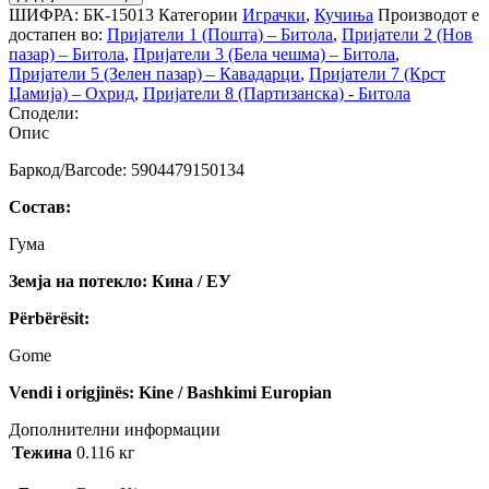
ШИФРА:
БК-15013
Категории
Играчки
,
Кучиња
Производот е
достапен во:
Пријатели 1 (Пошта) – Битола
,
Пријатели 2 (Нов
пазар) – Битола
,
Пријатели 3 (Бела чешма) – Битола
,
Пријатели 5 (Зелен пазар) – Кавадарци
,
Пријатели 7 (Крст
Џамија) – Охрид
,
Пријатели 8 (Партизанска) - Битола
Сподели:
Опис
Баркод/Barcode: 5904479150134
Состав:
Гума
Земја на потекло: Кина / ЕУ
Përbërësit:
Gome
Vendi i origjinës: Kine / Bashkimi Europian
Дополнителни информации
Тежина
0.116 кг