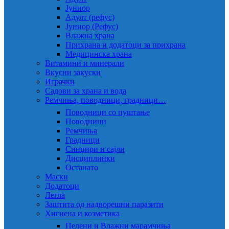
Јуниор
Адулт (рефус)
Јуниор (Рефус)
Влажна храна
Прихрана и додатоци за прихрана
Медицинска храна
Витамини и минерали
Вкусни закуски
Играчки
Садови за храна и вода
Ремчиња, поводници, градници…
Поводници со пуштање
Поводници
Ремчиња
Градници
Синџири и сајли
Дисциплинки
Останато
Маски
Додатоци
Легла
Заштита од надворешни паразити
Хигиена и козметика
Пелени и Влажни марамчиња