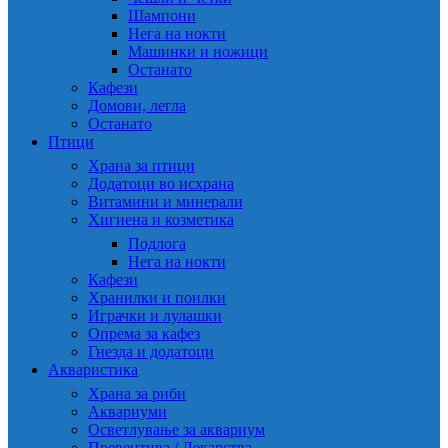
Шампони
Нега на нокти
Машинки и ножици
Останато
Кафези
Домови, легла
Останато
Птици
Храна за птици
Додатоци во исхрана
Витамини и минерали
Хигиена и козметика
Подлога
Нега на нокти
Кафези
Хранилки и поилки
Играчки и лулашки
Опрема за кафез
Гнезда и додатоци
Акваристика
Храна за риби
Аквариуми
Осветлување за аквариум
Превентива / Лекарства