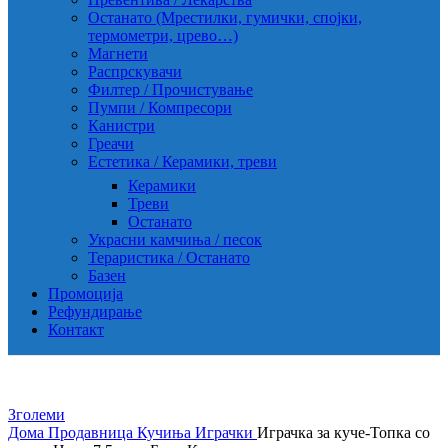
Останато (Мрестилки, гумички, спојки,
термометри, црево…)
Магнети
Распрскувачи
Филтер / Прочистување
Пумпи / Компресори
Канистри
Греачи
Естетика / Керамики, треви
Керамики
Треви
Останато
Украсни камчиња / песок
Тераристика / Останато
Базен
Промоција
Рефундирање
Контакт
Зголеми
Дома
Продавница
Кучиња
Играчки
Играчка за куче-Топка со