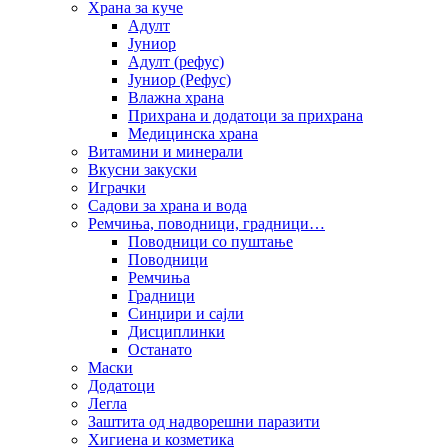
Храна за куче
Адулт
Јуниор
Адулт (рефус)
Јуниор (Рефус)
Влажна храна
Прихрана и додатоци за прихрана
Медицинска храна
Витамини и минерали
Вкусни закуски
Играчки
Садови за храна и вода
Ремчиња, поводници, градници…
Поводници со пуштање
Поводници
Ремчиња
Градници
Синџири и сајли
Дисциплинки
Останато
Маски
Додатоци
Легла
Заштита од надворешни паразити
Хигиена и козметика