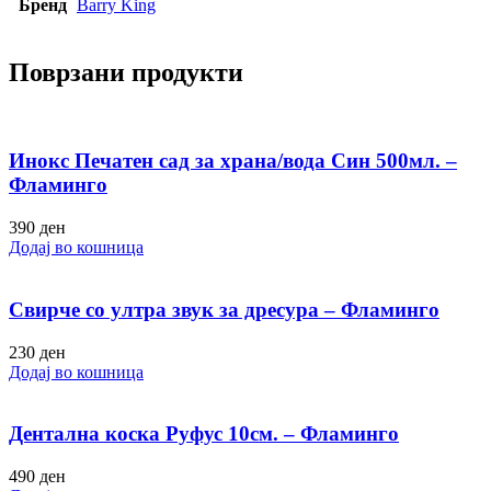
Бренд
Barry King
Поврзани продукти
Инокс Печатен сад за храна/вода Син 500мл. –
Фламинго
390
ден
Додај во кошница
Свирче со ултра звук за дресура – Фламинго
230
ден
Додај во кошница
Дентална коска Руфус 10см. – Фламинго
490
ден