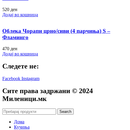
520
ден
Додај во кошница
Облека Чорапи црно/сиви (4 парчиња) S –
Фламинго
470
ден
Додај во кошница
Следете не:
Facebook
Instagram
Сите права задржани © 2024
Mиленици.мк
Search
Дома
Кучиња