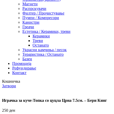
Магнети
Распрскувачи
Филтер / Прочистување
Пумпи / Компресори
Канистри
Греачи
Естетика / Керамики, треви
Керамики
Треви
Останато
Украсни камчиња / песок
Тераристика / Останато
Базен
Промоција
Рефундирање
Контакт
Кошничка
Затвори
Играчка за куче-Топка со цуцла Црна 7.5см. – Бери Кинг
250
ден