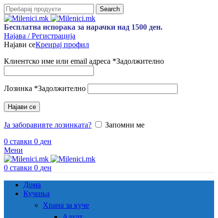
Search
Бесплатна испорака за нарачки над 1500 ден.
Најава / Регистрација
Најави се
Креирај профил
Клиентско име или email адреса
*
Задолжително
Лозинка
*
Задолжително
Најави се
Ја заборавивте лозинката?
Запомни ме
0
ставки
0
ден
Мени
0
ставки
0
ден
Дома
Кучиња
Храна за куче
Адулт