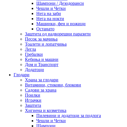
Шампони / Дезодоранси
Чешли и Четки
Нега на заби
Нега на нокти
Машинки, фен и ножици
Останато
Заштита од надворешни паразити
Песок за мачиња
Тоалети и лопатчиња
Легла
Гребалки
Ќебиња и машни
Дом и Транспорт
Додатоци
Глодари
Храна за глодари
Витамини, стикови, блокови
Садови за храна
Поилки
Играчки
Заштита
Хигиена и козметика
Пилевини и додатоци за подлога
Чешли и Четки
Шампони