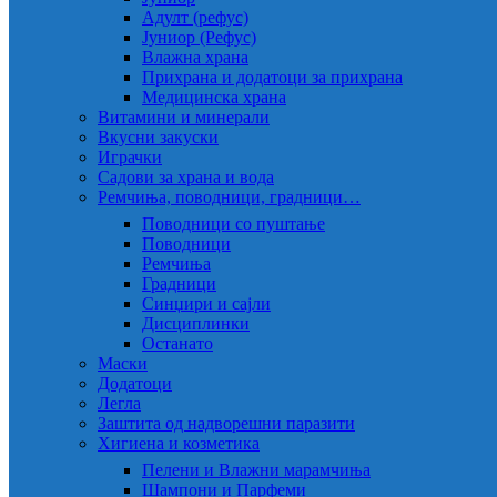
Адулт (рефус)
Јуниор (Рефус)
Влажна храна
Прихрана и додатоци за прихрана
Медицинска храна
Витамини и минерали
Вкусни закуски
Играчки
Садови за храна и вода
Ремчиња, поводници, градници…
Поводници со пуштање
Поводници
Ремчиња
Градници
Синџири и сајли
Дисциплинки
Останато
Маски
Додатоци
Легла
Заштита од надворешни паразити
Хигиена и козметика
Пелени и Влажни марамчиња
Шампони и Парфеми