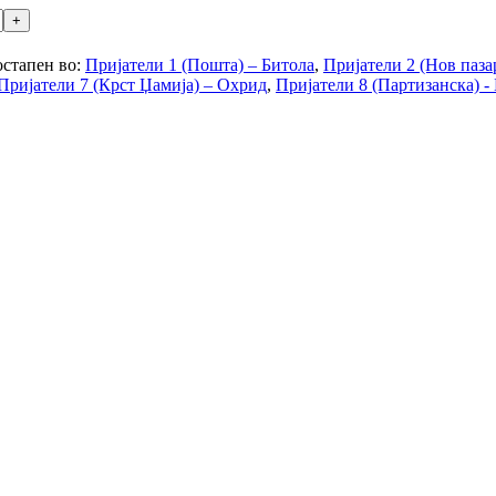
стапен во:
Пријатели 1 (Пошта) – Битола
,
Пријатели 2 (Нов паза
Пријатели 7 (Крст Џамија) – Охрид
,
Пријатели 8 (Партизанска) -