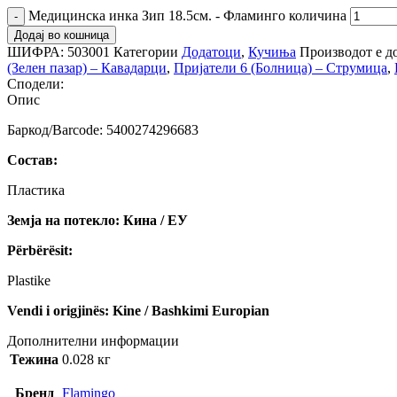
Медицинска инка Зип 18.5см. - Фламинго количина
Додај во кошница
ШИФРА:
503001
Категории
Додатоци
,
Кучиња
Производот е до
(Зелен пазар) – Кавадарци
,
Пријатели 6 (Болница) – Струмица
,
Сподели:
Опис
Баркод/Barcode: 5400274296683
Состав:
Пластика
Земја на потекло: Кина / ЕУ
Përbërësit:
Plastike
Vendi i origjinës: Kine / Bashkimi Europian
Дополнителни информации
Тежина
0.028 кг
Бренд
Flamingo