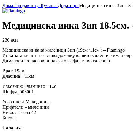
Дома
Продавница
Кучиња
Додатоци
Медицинска инка Зип 18.
Медицинска инка Зип 18.5см.
230
ден
Медицинска инка за миленици Зип (19см./11см.) – Flamingo
Инка за миленици се става доколку вашето милениче има повред
Димензии во наслов, и на фотографијата во галерија.
Врат: 19см
Длабина – 11см
Извозник: Фламинго – ЕУ
Шифра: 503001
Увозник за Македонија:
Пријатели – миленици
Никола Тесла 42
Битола
На залиха