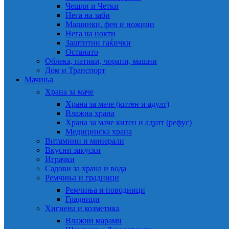
Чешли и Четки
Нега на заби
Машинки, фен и ножици
Нега на нокти
Заштитни гаќички
Останато
Облека, патики, чорапи, машни
Дом и Транспорт
Мачиња
Храна за маче
Храна за маче (китен и адулт)
Влажна храна
Храна за маче китен и адулт (рефус)
Медицинска храна
Витамини и минерали
Вкусни закуски
Играчки
Садови за храна и вода
Ремчиња и градници
Ремчиња и поводници
Градници
Хигиена и козметика
Влажни марами