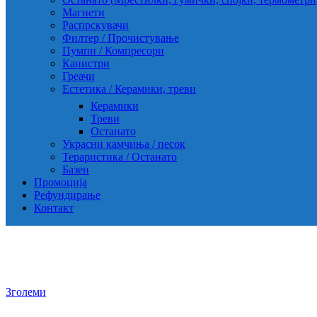
Магнети
Распрскувачи
Филтер / Прочистување
Пумпи / Компресори
Канистри
Греачи
Естетика / Керамики, треви
Керамики
Треви
Останато
Украсни камчиња / песок
Тераристика / Останато
Базен
Промоција
Рефундирање
Контакт
Зголеми