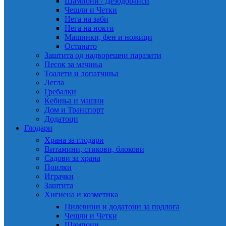
Шампони / Дезодоранси
Чешли и Четки
Нега на заби
Нега на нокти
Машинки, фен и ножици
Останато
Заштита од надворешни паразити
Песок за мачиња
Тоалети и лопатчиња
Легла
Гребалки
Ќебиња и машни
Дом и Транспорт
Додатоци
Глодари
Храна за глодари
Витамини, стикови, блокови
Садови за храна
Поилки
Играчки
Заштита
Хигиена и козметика
Пилевини и додатоци за подлога
Чешли и Четки
Шампони