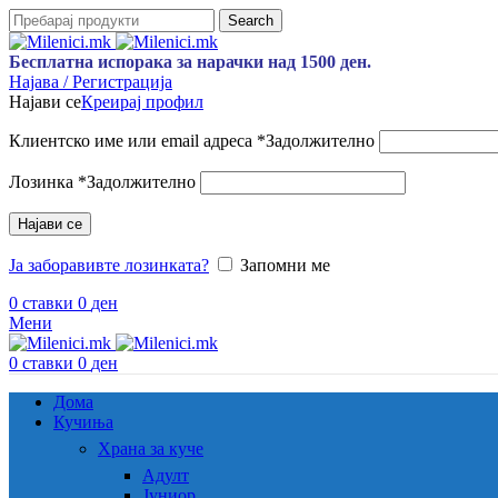
Search
Бесплатна испорака за нарачки над 1500 ден.
Најава / Регистрација
Најави се
Креирај профил
Клиентско име или email адреса
*
Задолжително
Лозинка
*
Задолжително
Најави се
Ја заборавивте лозинката?
Запомни ме
0
ставки
0
ден
Мени
0
ставки
0
ден
Дома
Кучиња
Храна за куче
Адулт
Јуниор