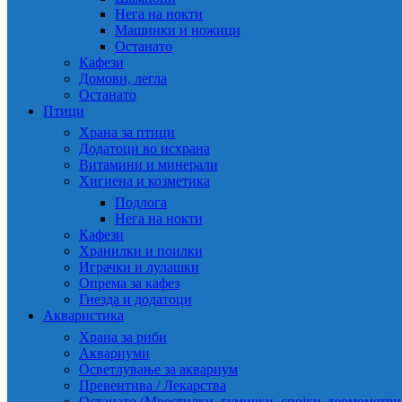
Нега на нокти
Машинки и ножици
Останато
Кафези
Домови, легла
Останато
Птици
Храна за птици
Додатоци во исхрана
Витамини и минерали
Хигиена и козметика
Подлога
Нега на нокти
Кафези
Хранилки и поилки
Играчки и лулашки
Опрема за кафез
Гнезда и додатоци
Акваристика
Храна за риби
Аквариуми
Осветлување за аквариум
Превентива / Лекарства
Останато (Мрестилки, гумички, спојки, термометр