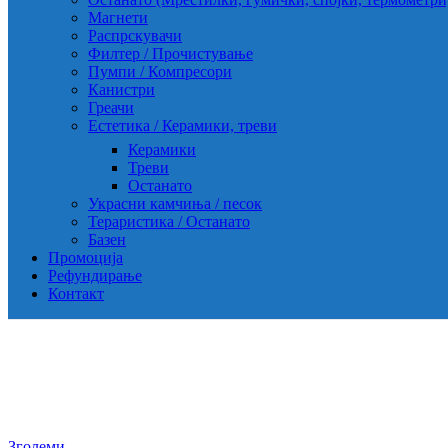
Магнети
Распрскувачи
Филтер / Прочистување
Пумпи / Компресори
Канистри
Греачи
Естетика / Керамики, треви
Керамики
Треви
Останато
Украсни камчиња / песок
Тераристика / Останато
Базен
Промоција
Рефундирање
Контакт
Зголеми