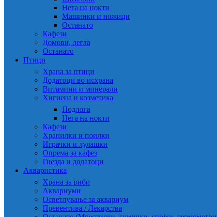
Нега на нокти
Машинки и ножици
Останато
Кафези
Домови, легла
Останато
Птици
Храна за птици
Додатоци во исхрана
Витамини и минерали
Хигиена и козметика
Подлога
Нега на нокти
Кафези
Хранилки и поилки
Играчки и лулашки
Опрема за кафез
Гнезда и додатоци
Акваристика
Храна за риби
Аквариуми
Осветлување за аквариум
Превентива / Лекарства
Останато (Мрестилки, гумички, спојки, термометр