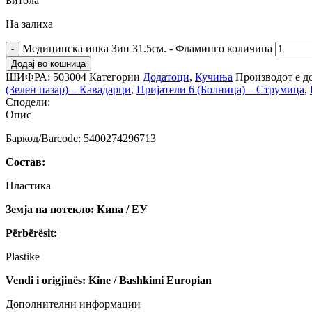
Битола
На залиха
Медицинска инка Зип 31.5см. - Фламинго количина
Додај во кошница
ШИФРА:
503004
Категории
Додатоци
,
Кучиња
Производот е до
(Зелен пазар) – Кавадарци
,
Пријатели 6 (Болница) – Струмица
,
Сподели:
Опис
Баркод/Barcode: 5400274296713
Состав:
Пластика
Земја на потекло: Кина / ЕУ
Përbërësit:
Plastike
Vendi i origjinës: Kine / Bashkimi Europian
Дополнителни информации