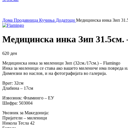
Дома
Продавница
Кучиња
Додатоци
Медицинска инка Зип 31.
Медицинска инка Зип 31.5см.
620
ден
Медицинска инка за миленици Зип (32см./17см.) – Flamingo
Инка за миленици се става ако вашето милениче има повреда ил
Димензии во наслов, и на фотографијата во галерија.
Врат: 32см
Длабина – 17см
Извозник: Фламинго – ЕУ
Шифра: 503004
Увозник за Македонија:
Пријатели – миленици
Никола Тесла 42