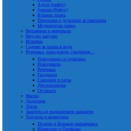
Адулт (рефус)
Јуниор (Рефус)
Влажна храна
Прихрана и додатоци за прихрана
Медицинска храна
Витамини и минерали
Вкусни закуски
Играчки
Садови за храна и вода
Ремчиња, поводници, градници…
Поводници со пуштање
Поводници
Ремчиња
Градници
Синџири и сајли
Дисциплинки
Останато
Маски
Додатоци
Легла
Заштита од надворешни паразити
Хигиена и козметика
Пелени и Влажни марамчиња
Шампони и Парфеми