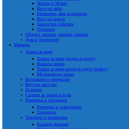
Чешли и Четки
Нега на заби
Машинки, фен и ножици
Нега на нокти
Заштитни гаќички
Останато
Облека, патики, чорапи, машни
Дом и Транспорт
Мачиња
Храна за маче
Храна за маче (китен и адулт)
Влажна храна
Храна за маче китен и адулт (рефус)
Медицинска храна
Витамини и минерали
Вкусни закуски
Играчки
Садови за храна и вода
Ремчиња и градници
Ремчиња и поводници
Градници
Хигиена и козметика
Влажни марами