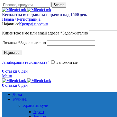
Search
Бесплатна испорака за нарачки над 1500 ден.
Најава / Регистрација
Најави се
Креирај профил
Клиентско име или email адреса
*
Задолжително
Лозинка
*
Задолжително
Најави се
Ја заборавивте лозинката?
Запомни ме
0
ставки
0
ден
Мени
0
ставки
0
ден
Дома
Кучиња
Храна за куче
Адулт
Јуниор