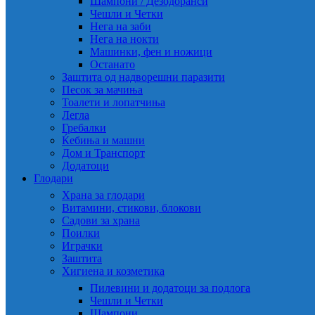
Шампони / Дезодоранси
Чешли и Четки
Нега на заби
Нега на нокти
Машинки, фен и ножици
Останато
Заштита од надворешни паразити
Песок за мачиња
Тоалети и лопатчиња
Легла
Гребалки
Ќебиња и машни
Дом и Транспорт
Додатоци
Глодари
Храна за глодари
Витамини, стикови, блокови
Садови за храна
Поилки
Играчки
Заштита
Хигиена и козметика
Пилевини и додатоци за подлога
Чешли и Четки
Шампони