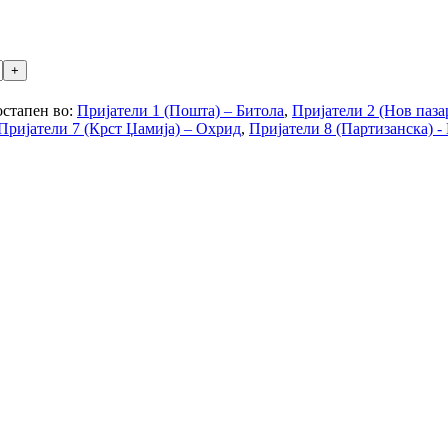
стапен во:
Пријатели 1 (Пошта) – Битола
,
Пријатели 2 (Нов паза
Пријатели 7 (Крст Џамија) – Охрид
,
Пријатели 8 (Партизанска) -