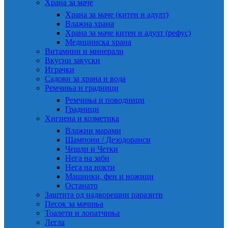
Храна за маче
Храна за маче (китен и адулт)
Влажна храна
Храна за маче китен и адулт (рефус)
Медицинска храна
Витамини и минерали
Вкусни закуски
Играчки
Садови за храна и вода
Ремчиња и градници
Ремчиња и поводници
Градници
Хигиена и козметика
Влажни марами
Шампони / Дезодоранси
Чешли и Четки
Нега на заби
Нега на нокти
Машинки, фен и ножици
Останато
Заштита од надворешни паразити
Песок за мачиња
Тоалети и лопатчиња
Легла