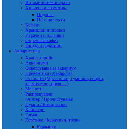
Витамини и минерали
Хигиена и козметика
Подлога
Нега на нокти
Кафези
Хранилки и поилки
Играчки и лулашки
Опрема за кафез
Гнезда и додатоци
Акваристика
Храна за риби
Аквариуми
Осветлување за аквариум
Превентива / Лекарства
Останато (Мрестилки, гумички, спојки,
термометри, црево…)
Магнети
Распрскувачи
Филтер / Прочистување
Пумпи / Компресори
Канистри
Греачи
Естетика / Керамики, треви
Керамики