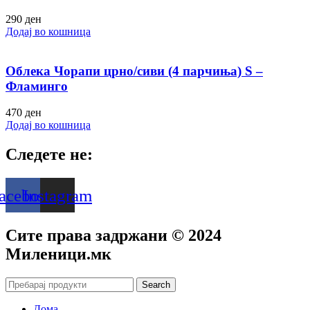
290
ден
Додај во кошница
Облека Чорапи црно/сиви (4 парчиња) S –
Фламинго
470
ден
Додај во кошница
Следете не:
acebook
Instagram
Сите права задржани © 2024
Mиленици.мк
Search
Дома