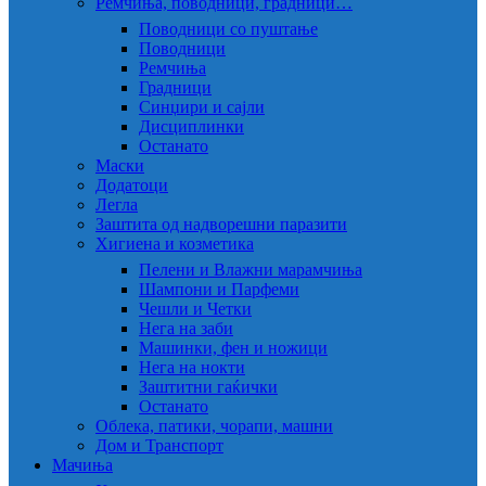
Ремчиња, поводници, градници…
Поводници со пуштање
Поводници
Ремчиња
Градници
Синџири и сајли
Дисциплинки
Останато
Маски
Додатоци
Легла
Заштита од надворешни паразити
Хигиена и козметика
Пелени и Влажни марамчиња
Шампони и Парфеми
Чешли и Четки
Нега на заби
Машинки, фен и ножици
Нега на нокти
Заштитни гаќички
Останато
Облека, патики, чорапи, машни
Дом и Транспорт
Мачиња