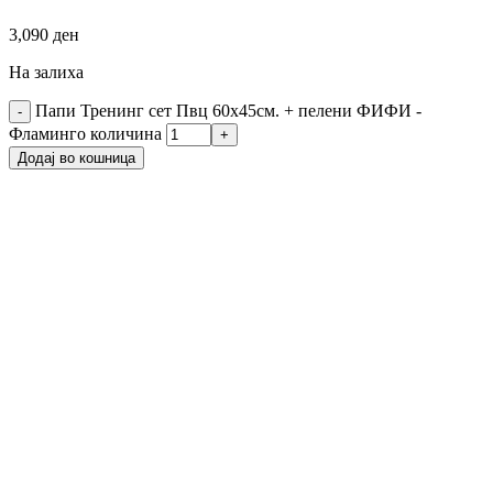
3,090
ден
На залиха
Папи Тренинг сет Пвц 60х45см. + пелени ФИФИ -
Фламинго количина
Додај во кошница