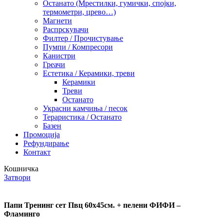
Останато (Мрестилки, гумички, спојки,
термометри, црево…)
Магнети
Распрскувачи
Филтер / Прочистување
Пумпи / Компресори
Канистри
Греачи
Естетика / Керамики, треви
Керамики
Треви
Останато
Украсни камчиња / песок
Тераристика / Останато
Базен
Промоција
Рефундирање
Контакт
Кошничка
Затвори
Папи Тренинг сет Пвц 60х45см. + пелени ФИФИ –
Фламинго