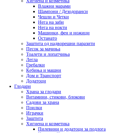
Хигиена и козметика
Влажни марами
Шампони / Дезодоранси
Чешли и Четки
Нега на заби
Нега на нокти
Машинки, фен и ножици
Останато
Заштита од надворешни паразити
Песок за мачиња
Тоалети и лопатчиња
Легла
Гребалки
Ќебиња и машни
Дом и Транспорт
Додатоци
Глодари
Храна за глодари
Витамини, стикови, блокови
Садови за храна
Поилки
Играчки
Заштита
Хигиена и козметика
Пилевини и додатоци за подлога