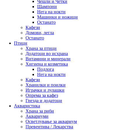
Чешли и Четки
Шампони
Нега на нокти
Машинки и ножици
Останато
Кафези
Домови, легла
Останато
Птици
Храна за птици
Додатоци во исхрана
Витамини и минерали
Хигиена и козметика
Подлога
Нега на нокти
Кафези
Хранилки и поилки
Играчки и лулашки
Опрема за кафез
Гнезда и додатоци
Акваристика
Храна за риби
Аквариуми
Осветлување за аквариум
Превентива / Лекарства