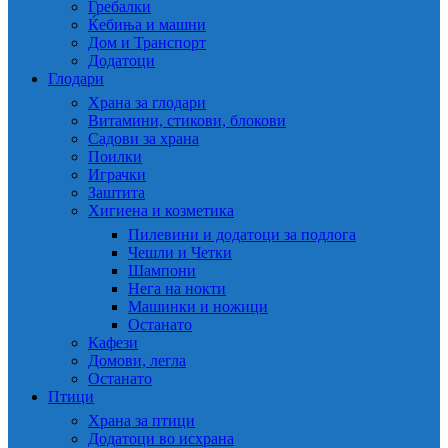
Гребалки
Ќебиња и машни
Дом и Транспорт
Додатоци
Глодари
Храна за глодари
Витамини, стикови, блокови
Садови за храна
Поилки
Играчки
Заштита
Хигиена и козметика
Пилевини и додатоци за подлога
Чешли и Четки
Шампони
Нега на нокти
Машинки и ножици
Останато
Кафези
Домови, легла
Останато
Птици
Храна за птици
Додатоци во исхрана