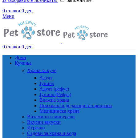
Ја заборавивте лозинката?
Запомни ме
0
ставки
0
ден
Мени
0
ставки
0
ден
Дома
Кучиња
Храна за куче
Адулт
Јуниор
Адулт (рефус)
Јуниор (Рефус)
Влажна храна
Прихрана и додатоци за прихрана
Медицинска храна
Витамини и минерали
Вкусни закуски
Играчки
Садови за храна и вода