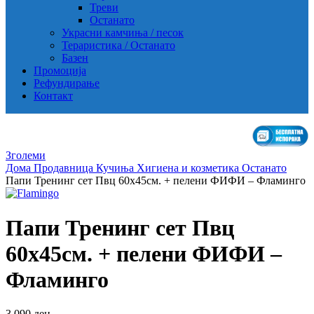
Треви
Останато
Украсни камчиња / песок
Тераристика / Останато
Базен
Промоција
Рефундирање
Контакт
Зголеми
Дома
Продавница
Кучиња
Хигиена и козметика
Останато
Папи Тренинг сет Пвц 60х45см. + пелени ФИФИ – Фламинго
Папи Тренинг сет Пвц
60х45см. + пелени ФИФИ –
Фламинго
3,090
ден