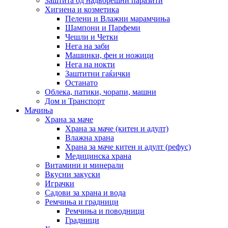
Заштита од надворешни паразити
Хигиена и козметика
Пелени и Влажни марамчиња
Шампони и Парфеми
Чешли и Четки
Нега на заби
Машинки, фен и ножици
Нега на нокти
Заштитни гаќички
Останато
Облека, патики, чорапи, машни
Дом и Транспорт
Мачиња
Храна за маче
Храна за маче (китен и адулт)
Влажна храна
Храна за маче китен и адулт (рефус)
Медицинска храна
Витамини и минерали
Вкусни закуски
Играчки
Садови за храна и вода
Ремчиња и градници
Ремчиња и поводници
Градници