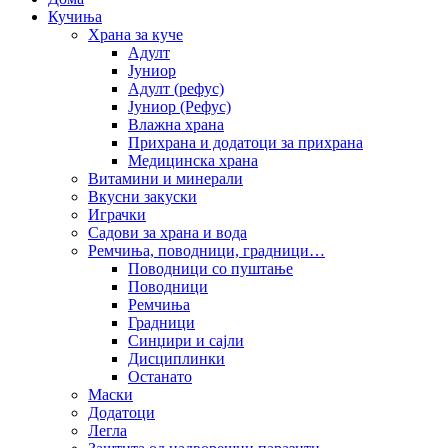
Кучиња
Храна за куче
Адулт
Јуниор
Адулт (рефус)
Јуниор (Рефус)
Влажна храна
Прихрана и додатоци за прихрана
Медицинска храна
Витамини и минерали
Вкусни закуски
Играчки
Садови за храна и вода
Ремчиња, поводници, градници…
Поводници со пуштање
Поводници
Ремчиња
Градници
Синџири и сајли
Дисциплинки
Останато
Маски
Додатоци
Легла