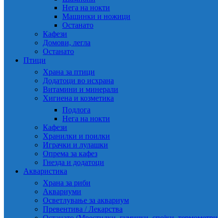
Нега на нокти
Машинки и ножици
Останато
Кафези
Домови, легла
Останато
Птици
Храна за птици
Додатоци во исхрана
Витамини и минерали
Хигиена и козметика
Подлога
Нега на нокти
Кафези
Хранилки и поилки
Играчки и лулашки
Опрема за кафез
Гнезда и додатоци
Акваристика
Храна за риби
Аквариуми
Осветлување за аквариум
Превентива / Лекарства
Останато (Мрестилки, гумички, спојки, термометр