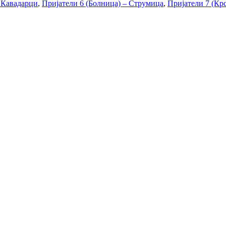
– Кавадарци
,
Пријатели 6 (Болница) – Струмица
,
Пријатели 7 (Кр