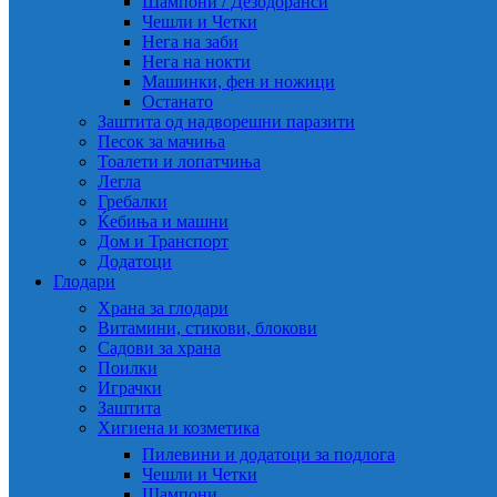
Шампони / Дезодоранси
Чешли и Четки
Нега на заби
Нега на нокти
Машинки, фен и ножици
Останато
Заштита од надворешни паразити
Песок за мачиња
Тоалети и лопатчиња
Легла
Гребалки
Ќебиња и машни
Дом и Транспорт
Додатоци
Глодари
Храна за глодари
Витамини, стикови, блокови
Садови за храна
Поилки
Играчки
Заштита
Хигиена и козметика
Пилевини и додатоци за подлога
Чешли и Четки
Шампони