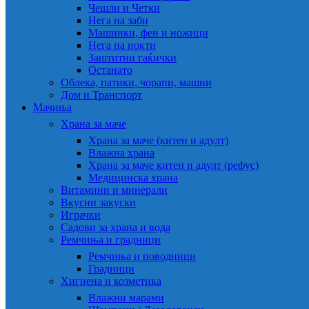
Чешли и Четки
Нега на заби
Машинки, фен и ножици
Нега на нокти
Заштитни гаќички
Останато
Облека, патики, чорапи, машни
Дом и Транспорт
Мачиња
Храна за маче
Храна за маче (китен и адулт)
Влажна храна
Храна за маче китен и адулт (рефус)
Медицинска храна
Витамини и минерали
Вкусни закуски
Играчки
Садови за храна и вода
Ремчиња и градници
Ремчиња и поводници
Градници
Хигиена и козметика
Влажни марами