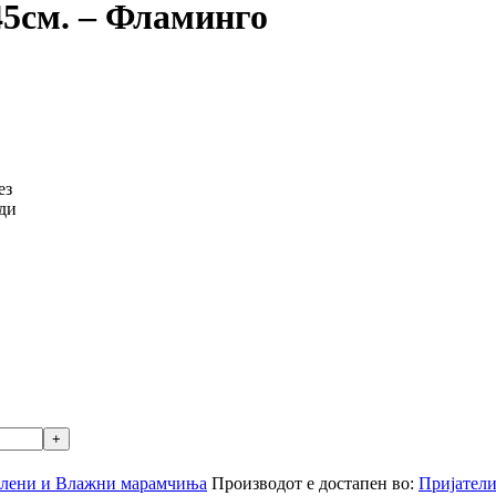
45см. – Фламинго
ез
нди
лени и Влажни марамчиња
Производот е достапен во:
Пријатели