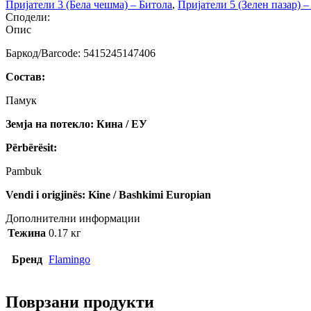
Пријатели 3 (Бела чешма) – Битола
,
Пријатели 5 (Зелен пазар) 
Сподели:
Опис
Баркод/Barcode: 5415245147406
Состав:
Памук
Земја на потекло: Кина / ЕУ
Përbërësit:
Pambuk
Vendi i origjinës: Kine / Bashkimi Europian
Дополнителни информации
Тежина
0.17 кг
Бренд
Flamingo
Поврзани продукти