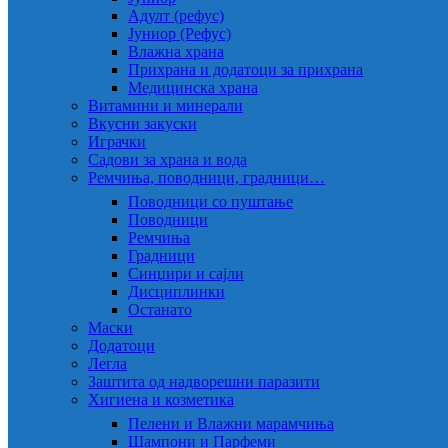
Адулт (рефус)
Јуниор (Рефус)
Влажна храна
Прихрана и додатоци за прихрана
Медицинска храна
Витамини и минерали
Вкусни закуски
Играчки
Садови за храна и вода
Ремчиња, поводници, градници…
Поводници со пуштање
Поводници
Ремчиња
Градници
Синџири и сајли
Дисциплинки
Останато
Маски
Додатоци
Легла
Заштита од надворешни паразити
Хигиена и козметика
Пелени и Влажни марамчиња
Шампони и Парфеми