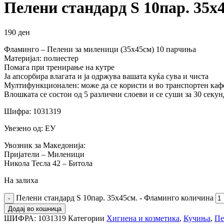
Пелени стандард S 10пар. 35х
190
ден
Фламинго – Пелени за миленици (35х45см) 10 парчиња
Материјал: полиестер
Помага при тренирање на кутре
Ја апсорбира влагата и ја одржува вашата куќа сува и чиста
Мултифункционален: може да се користи и во транспортен каф
Влошката се состои од 5 различни слоеви и се суши за 30 секу
Шифра: 1031319
Увезено од: ЕУ
Увозник за Македонија:
Пријатели – Миленици
Никола Тесла 42 – Битола
На залиха
Пелени стандард S 10пар. 35х45см. - Фламинго количина
Додај во кошница
ШИФРА:
1031319
Категории
Хигиена и козметика
,
Кучиња
,
Пе