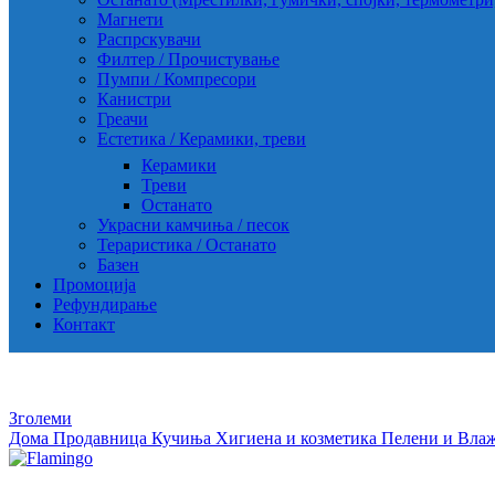
Магнети
Распрскувачи
Филтер / Прочистување
Пумпи / Компресори
Канистри
Греачи
Естетика / Керамики, треви
Керамики
Треви
Останато
Украсни камчиња / песок
Тераристика / Останато
Базен
Промоција
Рефундирање
Контакт
Зголеми
Дома
Продавница
Кучиња
Хигиена и козметика
Пелени и Вла