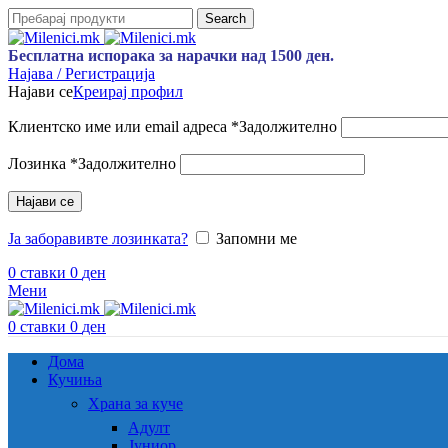
Search
Бесплатна испорака за нарачки над 1500 ден.
Најава / Регистрација
Најави се
Креирај профил
Клиентско име или email адреса
*
Задолжително
Лозинка
*
Задолжително
Најави се
Ја заборавивте лозинката?
Запомни ме
0
ставки
0
ден
Мени
0
ставки
0
ден
Дома
Кучиња
Храна за куче
Адулт
Јуниор