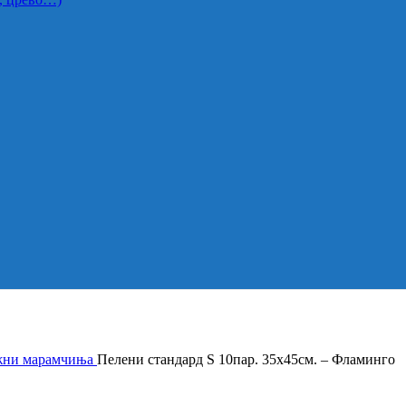
жни марамчиња
Пелени стандард S 10пар. 35х45см. – Фламинго