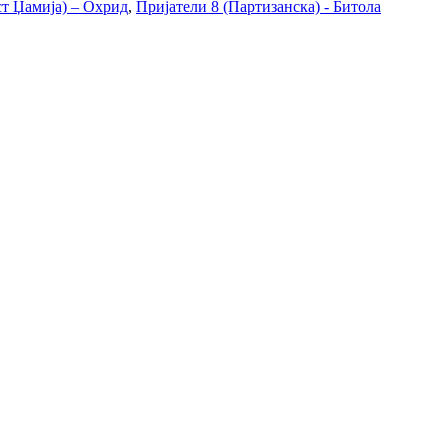
ст Џамија) – Охрид
,
Пријатели 8 (Партизанска) - Битола