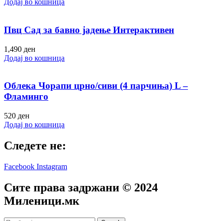
Додај во кошница
Пвц Сад за бавно јадење Интерактивен
1,490
ден
Додај во кошница
Облека Чорапи црно/сиви (4 парчиња) L –
Фламинго
520
ден
Додај во кошница
Следете не:
Facebook
Instagram
Сите права задржани © 2024
Mиленици.мк