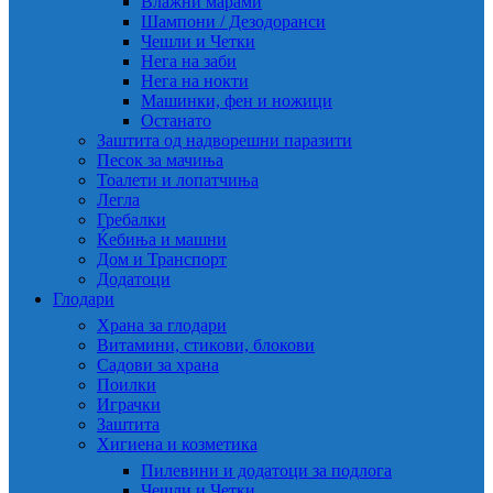
Влажни марами
Шампони / Дезодоранси
Чешли и Четки
Нега на заби
Нега на нокти
Машинки, фен и ножици
Останато
Заштита од надворешни паразити
Песок за мачиња
Тоалети и лопатчиња
Легла
Гребалки
Ќебиња и машни
Дом и Транспорт
Додатоци
Глодари
Храна за глодари
Витамини, стикови, блокови
Садови за храна
Поилки
Играчки
Заштита
Хигиена и козметика
Пилевини и додатоци за подлога
Чешли и Четки