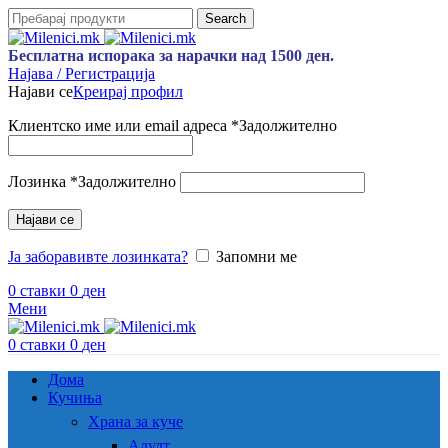
Search
Бесплатна испорака за нарачки над 1500 ден.
Најава / Регистрација
Најави се
Креирај профил
Клиентско име или email адреса
*
Задолжително
Лозинка
*
Задолжително
Најави се
Ја заборавивте лозинката?
Запомни ме
0
ставки
0
ден
Мени
0
ставки
0
ден
Дома
Кучиња
Храна за куче
Адулт