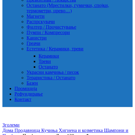
Останато (Мрестилки, гумички, спојки,
термометри, црево…)
Магнети
Распрскувачи
Филтер / Прочистување
Пумпи / Компресори
Канистри
Греачи
Естетика / Керамики, треви
Керамики
Треви
Останато
Украсни камчиња / песок
Тераристика / Останато
Базен
Промоција
Рефундирање
Контакт
Зголеми
Дома
Продавница
Кучиња
Хигиена и козметика
Шампони и