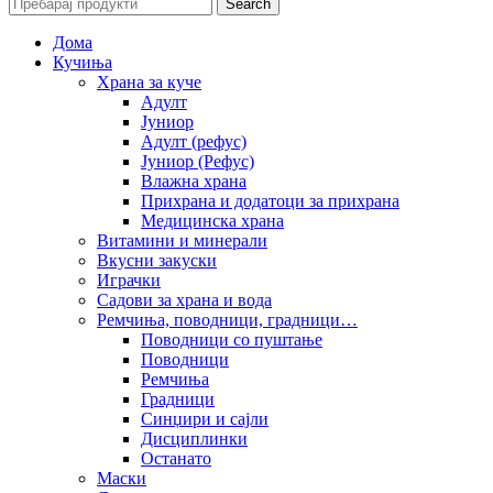
Search
Дома
Кучиња
Храна за куче
Адулт
Јуниор
Адулт (рефус)
Јуниор (Рефус)
Влажна храна
Прихрана и додатоци за прихрана
Медицинска храна
Витамини и минерали
Вкусни закуски
Играчки
Садови за храна и вода
Ремчиња, поводници, градници…
Поводници со пуштање
Поводници
Ремчиња
Градници
Синџири и сајли
Дисциплинки
Останато
Маски