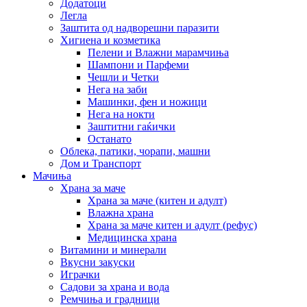
Додатоци
Легла
Заштита од надворешни паразити
Хигиена и козметика
Пелени и Влажни марамчиња
Шампони и Парфеми
Чешли и Четки
Нега на заби
Машинки, фен и ножици
Нега на нокти
Заштитни гаќички
Останато
Облека, патики, чорапи, машни
Дом и Транспорт
Мачиња
Храна за маче
Храна за маче (китен и адулт)
Влажна храна
Храна за маче китен и адулт (рефус)
Медицинска храна
Витамини и минерали
Вкусни закуски
Играчки
Садови за храна и вода
Ремчиња и градници