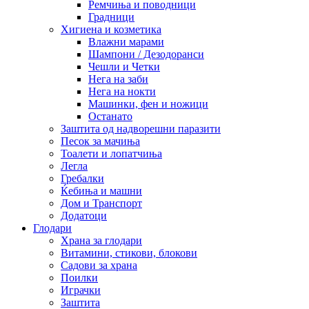
Ремчиња и поводници
Градници
Хигиена и козметика
Влажни марами
Шампони / Дезодоранси
Чешли и Четки
Нега на заби
Нега на нокти
Машинки, фен и ножици
Останато
Заштита од надворешни паразити
Песок за мачиња
Тоалети и лопатчиња
Легла
Гребалки
Ќебиња и машни
Дом и Транспорт
Додатоци
Глодари
Храна за глодари
Витамини, стикови, блокови
Садови за храна
Поилки
Играчки
Заштита