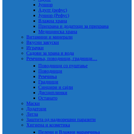
Јуниор
Адулт (рефус)
Јуниор (Рефус)
Влажна храна
Прихрана и додатоци за прихрана
Медицинска храна
Витамини и минерали
Вкусни закуски
Играчки
Садови за храна и вода
Ремчиња, поводници, градници…
Поводници со пуштање
Поводници
Ремчиња
Градници
Синџири и сајли
Дисциплинки
Останато
Маски
Додатоци
Легла
Заштита од надворешни паразити
Хигиена и козметика
Пелени и Влажни марамчиња