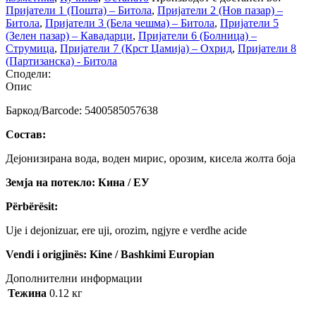
Пријатели 1 (Пошта) – Битола
,
Пријатели 2 (Нов пазар) –
Битола
,
Пријатели 3 (Бела чешма) – Битола
,
Пријатели 5
(Зелен пазар) – Кавадарци
,
Пријатели 6 (Болница) –
Струмица
,
Пријатели 7 (Крст Џамија) – Охрид
,
Пријатели 8
(Партизанска) - Битола
Сподели:
Опис
Баркод/Barcode: 5400585057638
Состав:
Дејонизирана вода, воден мирис, орозим, кисела жолта боја
Земја на потекло: Кина / ЕУ
Përbërësit:
Uje i dejonizuar, ere uji, orozim, ngjyre e verdhe acide
Vendi i origjinës: Kine / Bashkimi Europian
Дополнителни информации
Тежина
0.12 кг