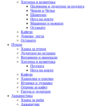
Хигиена и козметика
Пилевини и додатоци за подлога
Чешли и Четки
Шампони
Нега на нокти
Машинки и ножици
Останато
Кафези
Домови, легла
Останато
Птици
Храна за птици
Додатоци во исхрана
Витамини и минерали
Хигиена и козметика
Подлога
Нега на нокти
Кафези
Хранилки и поилки
Играчки и лулашки
Опрема за кафез
Гнезда и додатоци
Акваристика
Храна за риби
Аквариуми