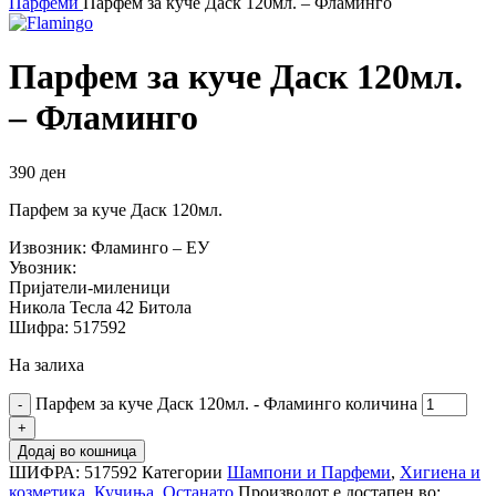
Парфеми
Парфем за куче Даск 120мл. – Фламинго
Парфем за куче Даск 120мл.
– Фламинго
390
ден
Парфем за куче Даск 120мл.
Извозник: Фламинго – ЕУ
Увозник:
Пријатели-миленици
Никола Тесла 42 Битола
Шифра: 517592
На залиха
Парфем за куче Даск 120мл. - Фламинго количина
Додај во кошница
ШИФРА:
517592
Категории
Шампони и Парфеми
,
Хигиена и
козметика
,
Кучиња
,
Останато
Производот е достапен во: