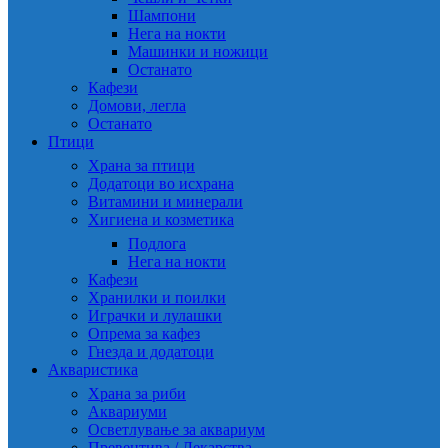
Шампони
Нега на нокти
Машинки и ножици
Останато
Кафези
Домови, легла
Останато
Птици
Храна за птици
Додатоци во исхрана
Витамини и минерали
Хигиена и козметика
Подлога
Нега на нокти
Кафези
Хранилки и поилки
Играчки и лулашки
Опрема за кафез
Гнезда и додатоци
Акваристика
Храна за риби
Аквариуми
Осветлување за аквариум
Превентива / Лекарства