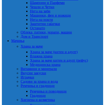
Шампони и Парфеми
Чешли и Четки
Нега на заби
Машинки, фен и ножици
Нега на нокти
Заштитни гаќички
Останато
Облека, патики, чорапи, машни
Дом и Транспорт
Мачиња
Храна за маче
Храна за маче (китен и адулт)
Влажна храна
Храна за маче китен и адулт (рефус)
Медицинска храна
Витамини и минерали
Вкусни закуски
Играчки
Садови за храна и вода
Ремчиња и градници
Ремчиња и поводници
Градници
Хигиена и козметика