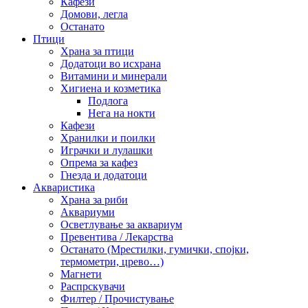
Кафези
Домови, легла
Останато
Птици
Храна за птици
Додатоци во исхрана
Витамини и минерали
Хигиена и козметика
Подлога
Нега на нокти
Кафези
Хранилки и поилки
Играчки и лулашки
Опрема за кафез
Гнезда и додатоци
Акваристика
Храна за риби
Аквариуми
Осветлување за аквариум
Превентива / Лекарства
Останато (Мрестилки, гумички, спојки,
термометри, црево…)
Магнети
Распрскувачи
Филтер / Прочистување