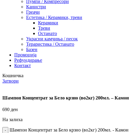
Пумпи / Компресори
Канистри
Греачи
Естетика / Керамики, треви
Керамики
Треви
Останато
Украсни камчиња / песок
Тераристика / Останато
Базен
Промоција
Рефундирање
Контакт
Кошничка
Затвори
Шампон Концентрат за Бело крзно (во2кг) 200мл. – Камон
690
ден
На залиха
Шампон Концентрат за Бело крзно (во2кг) 200мл. - Камон