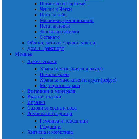
Шампони и Парфеми
Чешли и Четки
Нега на заби
Машинки, фен и ножици
Нега на нокти
Заштитни гаќички
Останато
Облека, патики, чорапи, машни
Дом и Транспорт
Мачиња
Храна за маче
Храна за маче (китен и адулт)
Влажна храна
Храна за маче китен и адулт (рефус)
Медицинска храна
Витамини и минерали
Вкусни закуски
Играчки
Садови за храна и вода
Ремчиња и градници
Ремчиња и поводници
Градници
Хигиена и козметика