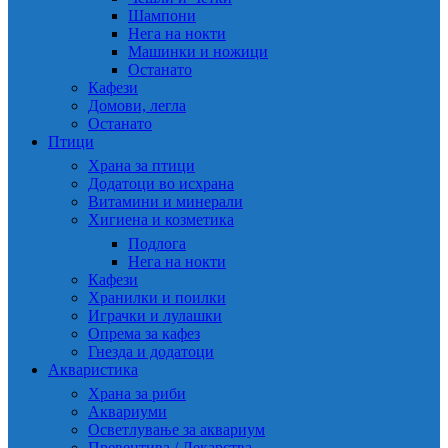
Шампони
Нега на нокти
Машинки и ножици
Останато
Кафези
Домови, легла
Останато
Птици
Храна за птици
Додатоци во исхрана
Витамини и минерали
Хигиена и козметика
Подлога
Нега на нокти
Кафези
Хранилки и поилки
Играчки и лулашки
Опрема за кафез
Гнезда и додатоци
Акваристика
Храна за риби
Аквариуми
Осветлување за аквариум
Превентива / Лекарства