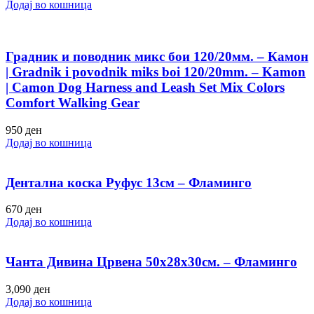
Додај во кошница
Градник и поводник микс бои 120/20мм. – Камон
| Gradnik i povodnik miks boi 120/20mm. – Kamon
| Camon Dog Harness and Leash Set Mix Colors
Comfort Walking Gear
950
ден
Додај во кошница
Дентална коска Руфус 13см – Фламинго
670
ден
Додај во кошница
Чанта Дивина Црвена 50х28х30см. – Фламинго
3,090
ден
Додај во кошница