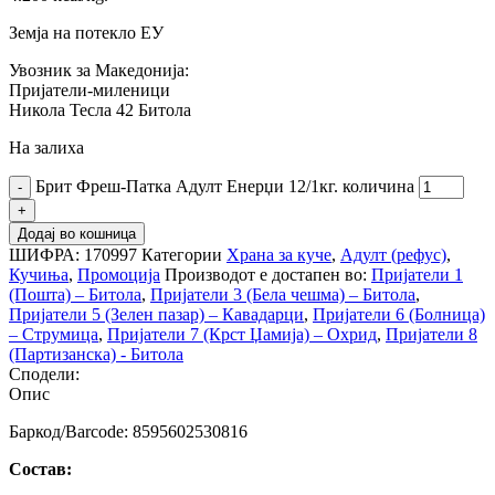
Земја на потекло ЕУ
Увозник за Македонија:
Пријатели-миленици
Никола Тесла 42 Битола
На залиха
Брит Фреш-Патка Адулт Енерџи 12/1кг. количина
Додај во кошница
ШИФРА:
170997
Категории
Храна за куче
,
Адулт (рефус)
,
Кучиња
,
Промоција
Производот е достапен во:
Пријатели 1
(Пошта) – Битола
,
Пријатели 3 (Бела чешма) – Битола
,
Пријатели 5 (Зелен пазар) – Кавадарци
,
Пријатели 6 (Болница)
– Струмица
,
Пријатели 7 (Крст Џамија) – Охрид
,
Пријатели 8
(Партизанска) - Битола
Сподели:
Опис
Баркод/Barcode: 8595602530816
Состав: