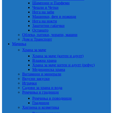
Шампони и Парфеми
Чешли и Четки
Нега на заби
Машинки, фен и ножици
Нега на нокти
Заштитни гаќички
Останато
Облека, патики, чорапи, машни
Дом и Транспорт
Мачиња
Храна за маче
Храна за маче (китен и адулт)
Влажна храна
Храна за маче китен и адулт (рефус)
Медицинска храна
Витамини и минерали
Вкусни закуски
Играчки
Садови за храна и вода
Ремчиња и градници
Ремчиња и поводници
Градници
Хигиена и козметика