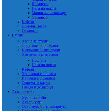
Шампони
Нега на нокти
Машинки и ножици
Останато
Кафези
Домови, легла
Останато
Птици
Храна за птици
Додатоци во исхрана
Витамини и минерали
Хигиена и козметика
Подлога
Нега на нокти
Кафези
Хранилки и поилки
Играчки и лулашки
Опрема за кафез
Гнезда и додатоци
Акваристика
Храна за риби
Аквариуми
Осветлување за аквариум
Превентива / Лекарства