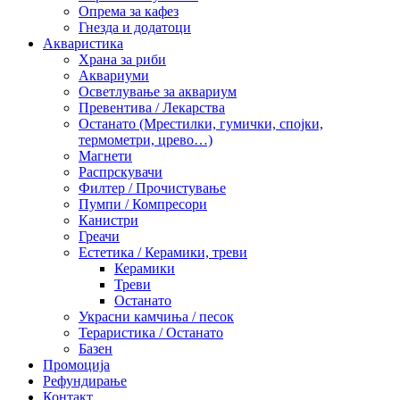
Опрема за кафез
Гнезда и додатоци
Акваристика
Храна за риби
Аквариуми
Осветлување за аквариум
Превентива / Лекарства
Останато (Мрестилки, гумички, спојки,
термометри, црево…)
Магнети
Распрскувачи
Филтер / Прочистување
Пумпи / Компресори
Канистри
Греачи
Естетика / Керамики, треви
Керамики
Треви
Останато
Украсни камчиња / песок
Тераристика / Останато
Базен
Промоција
Рефундирање
Контакт