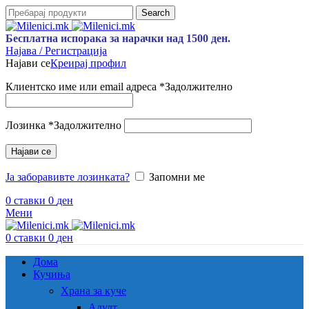
Search
Бесплатна испорака за нарачки над 1500 ден.
Најава / Регистрација
Најави се
Креирај профил
Клиентско име или email адреса
*
Задолжително
Лозинка
*
Задолжително
Најави се
Ја заборавивте лозинката?
Запомни ме
0
ставки
0
ден
Мени
0
ставки
0
ден
Дома
Кучиња
Храна за куче
Адулт