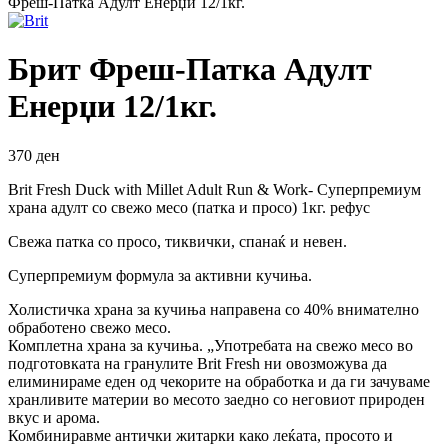
Фреш-Патка Адулт Енерџи 12/1кг.
Брит Фреш-Патка Адулт
Енерџи 12/1кг.
370
ден
Brit Fresh Duck with Millet Adult Run & Work- Суперпремиум
храна адулт со свежо месо (патка и просо) 1кг. рефус
Свежа патка со просо, тиквички, спанаќ и невен.
Суперпремиум формула за активни кучиња.
Холистичка храна за кучиња направена со 40% внимателно
обработено свежо месо.
Комплетна храна за кучиња. „Употребата на свежо месо во
подготовката на гранулите Brit Fresh ни овозможува да
елиминираме еден од чекорите на обработка и да ги зачуваме
хранливите материи во месото заедно со неговиот природен
вкус и арома.
Комбиниравме антички житарки како леќата, просото и