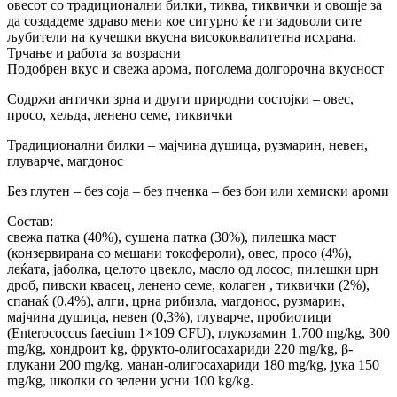
овесот со традиционални билки, тиква, тиквички и овошје за
да создадеме здраво мени кое сигурно ќе ги задоволи сите
љубители на кучешки вкусна висококвалитетна исхрана.
Трчање и работа за возрасни
Подобрен вкус и свежа арома, поголема долгорочна вкусност
Содржи антички зрна и други природни состојки – овес,
просо, хељда, ленено семе, тиквички
Традиционални билки – мајчина душица, рузмарин, невен,
глуварче, магдонос
Без глутен – без соја – без пченка – без бои или хемиски ароми
Состав:
свежа патка (40%), сушена патка (30%), пилешка маст
(конзервирана со мешани токофероли), овес, просо (4%),
леќата, јаболка, целото цвекло, масло од лосос, пилешки црн
дроб, пивски квасец, ленено семе, колаген , тиквички (2%),
спанаќ (0,4%), алги, црна рибизла, магдонос, рузмарин,
мајчина душица, невен (0,3%), глуварче, пробиотици
(Enterococcus faecium 1×109 CFU), глукозамин 1,700 mg/kg, 300
mg/kg, хондроит kg, фрукто-олигосахариди 220 mg/kg, β-
глукани 200 mg/kg, манан-олигосахариди 180 mg/kg, јука 150
mg/kg, школки со зелени усни 100 kg/kg.