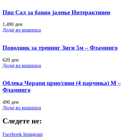
Пвц Сад за бавно јадење Интерактивен
1,490
ден
Додај во кошница
Поводник за тренинг Зиги 5м – Фламинго
620
ден
Додај во кошница
Облека Чорапи црно/сиви (4 парчиња) M –
Фламинго
490
ден
Додај во кошница
Следете не:
Facebook
Instagram