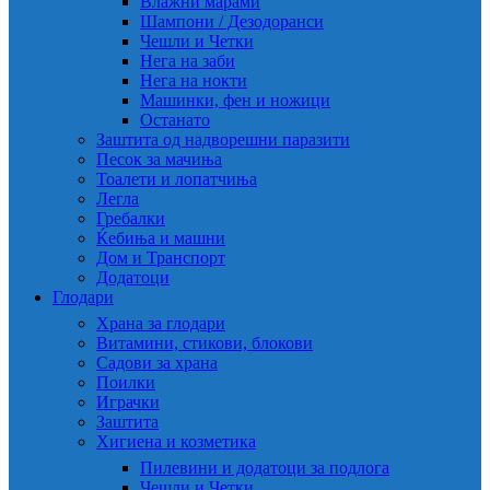
Влажни марами
Шампони / Дезодоранси
Чешли и Четки
Нега на заби
Нега на нокти
Машинки, фен и ножици
Останато
Заштита од надворешни паразити
Песок за мачиња
Тоалети и лопатчиња
Легла
Гребалки
Ќебиња и машни
Дом и Транспорт
Додатоци
Глодари
Храна за глодари
Витамини, стикови, блокови
Садови за храна
Поилки
Играчки
Заштита
Хигиена и козметика
Пилевини и додатоци за подлога
Чешли и Четки