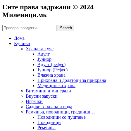
Сите права задржани © 2024
Mиленици.мк
Search
Дома
Кучиња
Храна за куче
Адулт
Јуниор
Адулт (рефус)
Јуниор (Рефус)
Влажна храна
Прихрана и додатоци за прихрана
Медицинска храна
Витамини и минерали
Вкусни закуски
Играчки
Садови за храна и вода
Ремчиња, поводници, градници…
Поводници со пуштање
Поводници
Ремчиња