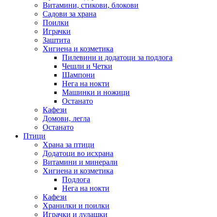
Витамини, стикови, блокови
Садови за храна
Поилки
Играчки
Заштита
Хигиена и козметика
Пилевини и додатоци за подлога
Чешли и Четки
Шампони
Нега на нокти
Машинки и ножици
Останато
Кафези
Домови, легла
Останато
Птици
Храна за птици
Додатоци во исхрана
Витамини и минерали
Хигиена и козметика
Подлога
Нега на нокти
Кафези
Хранилки и поилки
Играчки и лулашки