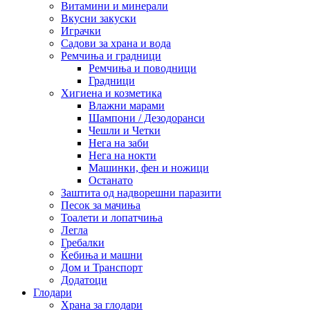
Витамини и минерали
Вкусни закуски
Играчки
Садови за храна и вода
Ремчиња и градници
Ремчиња и поводници
Градници
Хигиена и козметика
Влажни марами
Шампони / Дезодоранси
Чешли и Четки
Нега на заби
Нега на нокти
Машинки, фен и ножици
Останато
Заштита од надворешни паразити
Песок за мачиња
Тоалети и лопатчиња
Легла
Гребалки
Ќебиња и машни
Дом и Транспорт
Додатоци
Глодари
Храна за глодари