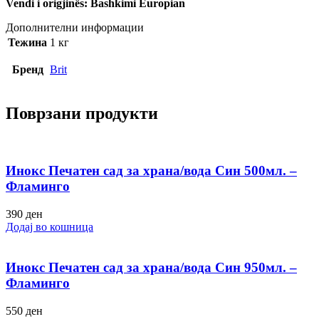
Vendi i origjinës: Bashkimi Europian
Дополнителни информации
Тежина
1 кг
Бренд
Brit
Поврзани продукти
Инокс Печатен сад за храна/вода Син 500мл. –
Фламинго
390
ден
Додај во кошница
Инокс Печатен сад за храна/вода Син 950мл. –
Фламинго
550
ден