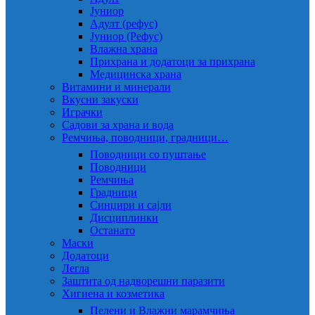
Јуниор
Адулт (рефус)
Јуниор (Рефус)
Влажна храна
Прихрана и додатоци за прихрана
Медицинска храна
Витамини и минерали
Вкусни закуски
Играчки
Садови за храна и вода
Ремчиња, поводници, градници…
Поводници со пуштање
Поводници
Ремчиња
Градници
Синџири и сајли
Дисциплинки
Останато
Маски
Додатоци
Легла
Заштита од надворешни паразити
Хигиена и козметика
Пелени и Влажни марамчиња