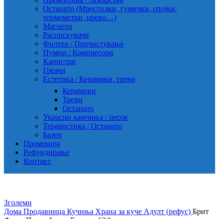
Останато (Мрестилки, гумички, спојки,
термометри, црево…)
Магнети
Распрскувачи
Филтер / Прочистување
Пумпи / Компресори
Канистри
Греачи
Естетика / Керамики, треви
Керамики
Треви
Останато
Украсни камчиња / песок
Тераристика / Останато
Базен
Промоција
Рефундирање
Контакт
Зголеми
Дома
Продавница
Кучиња
Храна за куче
Адулт (рефус)
Брит