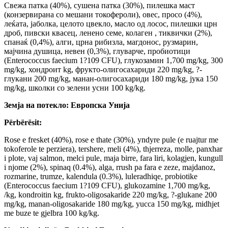
Свежа патка (40%), сушена патка (30%), пилешка маст
(конзервирана со мешани токофероли), овес, просо (4%),
леќата, јаболка, целото цвекло, масло од лосос, пилешки црн
дроб, пивски квасец, ленено семе, колаген , тиквички (2%),
спанаќ (0,4%), алги, црна рибизла, магдонос, рузмарин,
мајчина душица, невен (0,3%), глуварче, пробиотици
(Enterococcus faecium 1?109 CFU), глукозамин 1,700 mg/kg, 300
mg/kg, хондроит kg, фрукто-олигосахариди 220 mg/kg, ?-
глукани 200 mg/kg, манан-олигосахариди 180 mg/kg, јука 150
mg/kg, школки со зелени усни 100 kg/kg.
Земја на потекло: Европска Унија
Përbërësit:
Rose e fresket (40%), rose e thate (30%), yndyre pule (e ruajtur me
tokoferole te perziera), tershere, meli (4%), thjerreza, molle, panxhar
i plote, vaj salmon, melci pule, maja birre, fara liri, kolagjen, kungull
i njome (2%), spinaq (0.4%), alga, rrush pa fara e zeze, majdanoz,
rozmarine, trumze, kalendula (0.3%), luleradhiqe, probiotike
(Enterococcus faecium 1?109 CFU), glukozamine 1,700 mg/kg,
/kg, kondroitin kg, frukto-oligosakaride 220 mg/kg, ?-glukane 200
mg/kg, manan-oligosakaride 180 mg/kg, yucca 150 mg/kg, midhjet
me buze te gjelbra 100 kg/kg.