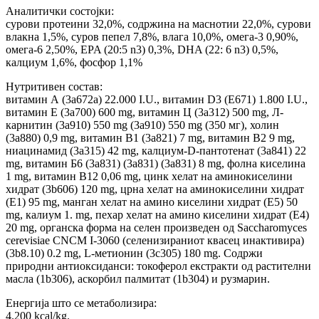
Аналитички состојки:
сурови протеини 32,0%, содржина на маснотии 22,0%, сурови
влакна 1,5%, суров пепел 7,8%, влага 10,0%, омега-3 0,90%,
омега-6 2,50%, EPA (20:5 n3) 0,3%, DHA (22: 6 n3) 0,5%,
калциум 1,6%, фосфор 1,1%
Нутритивен состав:
витамин А (3a672a) 22.000 I.U., витамин D3 (E671) 1.800 I.U.,
витамин Е (3a700) 600 mg, витамин Ц (3a312) 500 mg, Л-
карнитин (3a910) 550 mg (3a910) 550 mg (350 мг), холин
(3a880) 0,9 mg, витамин B1 (3a821) 7 mg, витамин B2 9 mg,
ниацинамид (3a315) 42 mg, калциум-D-пантотенат (3a841) 22
mg, витамин Б6 (3a831) (3a831) (3a831) 8 mg, фолна киселина
1 mg, витамин B12 0,06 mg, цинк хелат на аминокиселини
хидрат (3b606) 120 mg, црна хелат на аминокиселини хидрат
(Е1) 95 mg, манган хелат на амино киселини хидрат (E5) 50
mg, калиум 1. mg, пехар хелат на амино киселини хидрат (E4)
20 mg, органска форма на селен произведен од Saccharomyces
cerevisiae CNCM I-3060 (селенизираниот квасец инактивира)
(3b8.10) 0.2 mg, L-метионин (3c305) 180 mg. Содржи
природни антиоксиданси: токоферол екстракти од растителни
масла (1b306), аскорбил палмитат (1b304) и рузмарин.
Енергија што се метаболизира:
4.200 kcal/kg.