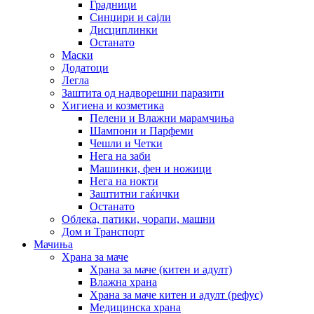
Градници
Синџири и сајли
Дисциплинки
Останато
Маски
Додатоци
Легла
Заштита од надворешни паразити
Хигиена и козметика
Пелени и Влажни марамчиња
Шампони и Парфеми
Чешли и Четки
Нега на заби
Машинки, фен и ножици
Нега на нокти
Заштитни гаќички
Останато
Облека, патики, чорапи, машни
Дом и Транспорт
Мачиња
Храна за маче
Храна за маче (китен и адулт)
Влажна храна
Храна за маче китен и адулт (рефус)
Медицинска храна