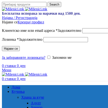
Search
Бесплатна испорака за нарачки над 1500 ден.
Најава / Регистрација
Најави се
Креирај профил
Клиентско име или email адреса
*
Задолжително
Лозинка
*
Задолжително
Најави се
Ја заборавивте лозинката?
Запомни ме
0
ставки
0
ден
Мени
0
ставки
0
ден
Дома
Кучиња
Храна за куче
Адулт
Јуниор