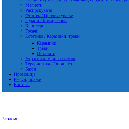
Магнети
Распрскувачи
Филтер / Прочистување
Пумпи / Компресори
Канистри
Греачи
Естетика / Керамики, треви
Керамики
Треви
Останато
Украсни камчиња / песок
Тераристика / Останато
Базен
Промоција
Рефундирање
Контакт
Зголеми