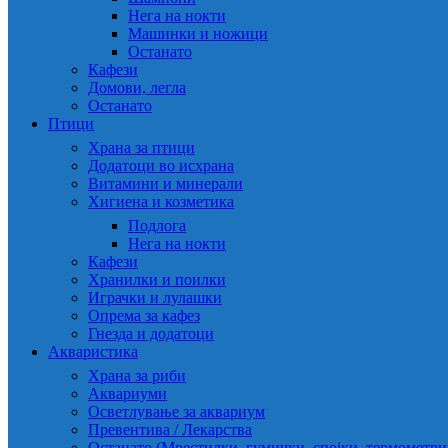
Нега на нокти
Машинки и ножици
Останато
Кафези
Домови, легла
Останато
Птици
Храна за птици
Додатоци во исхрана
Витамини и минерали
Хигиена и козметика
Подлога
Нега на нокти
Кафези
Хранилки и поилки
Играчки и лулашки
Опрема за кафез
Гнезда и додатоци
Акваристика
Храна за риби
Аквариуми
Осветлување за аквариум
Превентива / Лекарства
Останато (Мрестилки, гумички, спојки, термометр