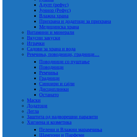
Адулт (рефус)
Јуниор (Рефус)
Влажна храна
Прихрана и додатоци за прихрана
Медицинска храна
Витамини и минерали
Вкусни закуски
Играчки
Садови за храна и вода
Ремчиња, поводници, градници…
Поводници со пуштање
Поводници
Ремчиња
Градници
Синџири и сајли
Дисциплинки
Останато
Маски
Додатоци
Легла
Заштита од надворешни паразити
Хигиена и козметика
Пелени и Влажни марамчиња
Шампони и Парфеми