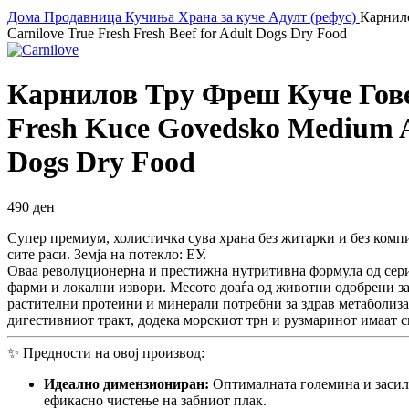
Дома
Продавница
Кучиња
Храна за куче
Адулт (рефус)
Карнило
Carnilove True Fresh Fresh Beef for Adult Dogs Dry Food
Карнилов Тру Фреш Куче Говед
Fresh Kuce Govedsko Medium Adu
Dogs Dry Food
490
ден
Супер премиум, холистичка сува храна без житарки и без компи
сите раси. Земја на потекло: ЕУ.
Оваа револуционерна и престижна нутритивна формула од сер
фарми и локални извори. Месото доаѓа од животни одобрени за 
растителни протеини и минерали потребни за здрав метаболиза
дигестивниот тракт, додека морскиот трн и рузмаринот имаат с
✨ Предности на овој производ:
Идеално димензиониран:
Оптималната големина и засиле
ефикасно чистење на забниот плак.