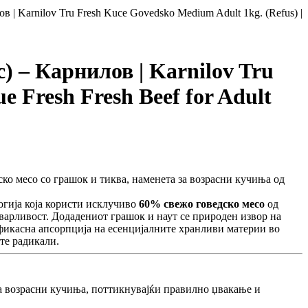
| Karnilov Tru Fresh Kuce Govedsko Medium Adult 1kg. (Refus) |
 – Карнилов | Karnilov Tru
e Fresh Fresh Beef for Adult
ско месо со грашок и тиква, наменета за возрасни кучиња од
огија која користи исклучиво
60% свежо говедско месо
од
сварливост. Додадениот грашок и наут се природен извор на
фикасна апсорпција на есенцијалните хранливи материи во
те радикали.
а возрасни кучиња, поттикнувајќи правилно џвакање и