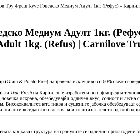
в Тру Фреш Куче Говедско Медиум Адулт 1кг. (Рефус) – Карнилов 
ско Медиум Адулт 1кг. (Рефус)
lt 1kg. (Refus) | Carnilove Tru
р (Grain & Potato Free) направена исклучиво со 60% свежо говед
ијата
True Fresh
на Карнилов е изработена по најнапредна технол
човечка исхрана, обезбедувајќи одличен вкус, сочност и лесна 
м. Висококвалитетната тиква и сушените јаболка обезбедуваат е
илни антиоксидантни својства кои го штитат телото од слободни
ната крцкава структура на гранулите се одлично прилагодени з