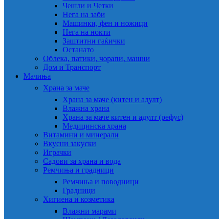
Чешли и Четки
Нега на заби
Машинки, фен и ножици
Нега на нокти
Заштитни гаќички
Останато
Облека, патики, чорапи, машни
Дом и Транспорт
Мачиња
Храна за маче
Храна за маче (китен и адулт)
Влажна храна
Храна за маче китен и адулт (рефус)
Медицинска храна
Витамини и минерали
Вкусни закуски
Играчки
Садови за храна и вода
Ремчиња и градници
Ремчиња и поводници
Градници
Хигиена и козметика
Влажни марами