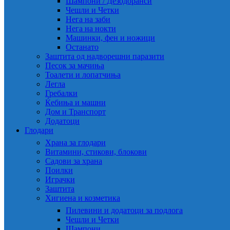
Шампони / Дезодоранси
Чешли и Четки
Нега на заби
Нега на нокти
Машинки, фен и ножици
Останато
Заштита од надворешни паразити
Песок за мачиња
Тоалети и лопатчиња
Легла
Гребалки
Ќебиња и машни
Дом и Транспорт
Додатоци
Глодари
Храна за глодари
Витамини, стикови, блокови
Садови за храна
Поилки
Играчки
Заштита
Хигиена и козметика
Пилевини и додатоци за подлога
Чешли и Четки
Шампони