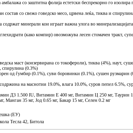
амбалажа со заштитна фолија естетски беспрекорно го изолира п
 состав со свежо говедско месо, црвена леќа, тиква и спирулина
 содржат минерали кои играат важна улога во минерализацијата
аглехидрати (како компир) овозможува лесен стомачен тракт, супе
едска маст (конзервирана со токофероли), тиква (4%), наут, суш
, спирулина (0.3%)
рен од ѓумбир (0.1%), суви боровинки (0.1%), сушен рузмарин (0
одржина на маснотии 19.0%, влага 10.0%, суров пепел 6.5%, су
ин Д3 1.500 IU, Витамин Е 400 мг, Витамин Ц 250 мг, Таурин 1.
, Манган 35 мг, Јод 0.65 мг, Бакар 15 мг, Селен 0.2 мг
Чешка (ЕУ)
ола Тесла 42, Битола