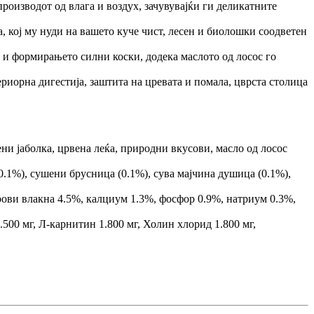
роизводот од влага и воздух, зачувувајќи ги деликатните
, кој му нуди на вашето куче чист, лесен и биолошки соодветен
 и формирањето силни коски, додека маслото од лосос го
риорна дигестија, заштита на цревата и помала, цврста столица
ени јаболка, црвена леќа, природни вкусови, масло од лосос
.1%), сушени брусница (0.1%), сува мајчина душица (0.1%),
рови влакна 4.5%, калциум 1.3%, фосфор 0.9%, натриум 0.3%,
500 мг, Л-карнитин 1.800 мг, Холин хлорид 1.800 мг,