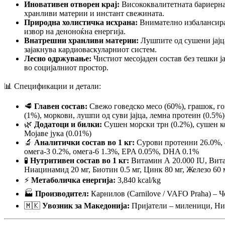
Иновативен отворен крај:
Висококвалитетната бариерна 
хранливи материи и инстант свежината.
Природна холистичка исхрана:
Внимателно избалансиран
извор на деноноќна енергија.
Внатрешни хранливи материи:
Лушпите од сушени јајца
зајакнува кардиоваскуларниот систем.
Лесно одржување:
Чистиот месојаден состав без тешки ј
во социјалниот простор.
📊 Спецификации и детали:
🥩
Главен состав:
Свежо говедско месо (60%), грашок, гов
(1%), моркови, лушпи од суви јајца, лемна протеин (0.5%)
🌿
Додатоци и билки:
Сушен морски трн (0.2%), сушен ко
Мојаве јука (0.01%)
🔬
Аналитички состав во 1 кг:
Сурови протеини 26.0%, с
омега-3 0.2%, омега-6 1.3%, EPA 0.05%, DHA 0.1%
🧪
Нутритивен состав во 1 кг:
Витамин А 20.000 IU, Витам
Ниацинамид 20 мг, Биотин 0.5 мг, Цинк 80 мг, Железо 60 мг
⚡
Метаболичка енергија:
3,840 kcal/kg
🏭
Производител:
Карнилов (Carnilove / VAFO Praha) – 
🇲🇰
Увозник за Македонија:
Пријатели – миленици, Ник