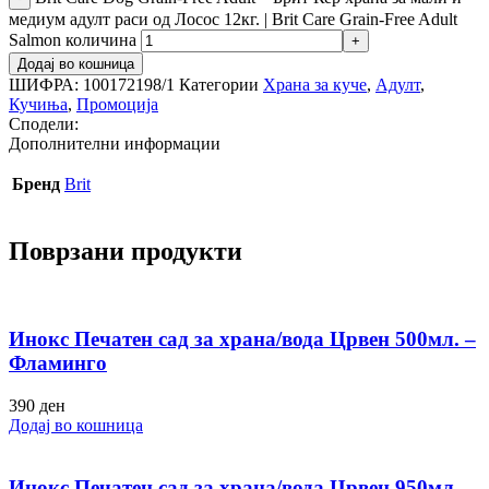
медиум адулт раси од Лосос 12кг. | Brit Care Grain-Free Adult
Salmon количина
Додај во кошница
ШИФРА:
100172198/1
Категории
Храна за куче
,
Адулт
,
Кучиња
,
Промоција
Сподели:
Дополнителни информации
Бренд
Brit
Поврзани продукти
Инокс Печатен сад за храна/вода Црвен 500мл. –
Фламинго
390
ден
Додај во кошница
Инокс Печатен сад за храна/вода Црвен 950мл. –