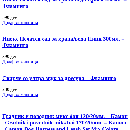
Фламинго
590
ден
Додај во кошница
Инокс Печатен сад за храна/вода Пинк 300мл. –
Фламинго
390
ден
Додај во кошница
Свирче со ултра звук за дресура – Фламинго
230
ден
Додај во кошница
Градник и поводник микс бои 120/20мм. – Камон
| Gradnik i povodnik miks boi 120/20mm. – Kamon
| Camon Dog Harness and Leash Set Mix Colors