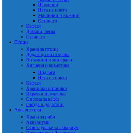
Шампони
Нега на нокти
Машинки и ножици
Останато
Кафези
Домови, легла
Останато
Птици
Храна за птици
Додатоци во исхрана
Витамини и минерали
Хигиена и козметика
Подлога
Нега на нокти
Кафези
Хранилки и поилки
Играчки и лулашки
Опрема за кафез
Гнезда и додатоци
Акваристика
Храна за риби
Аквариуми
Осветлување за аквариум
Превентива / Лекарства