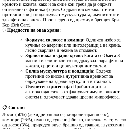
крзното и кожата, како и за оние кои треба да ја одржат
оптималната физичка форма. Содржи висококвалитетни
протеини кои ја поддржуваат мускулатурата, имунитетот и
здравјето на срцето. Произведено од премиум брендот Брит
Кер (Brit Care).
✨
Предности на оваа храна:
Формула со лосос и компир:
Одличен избор за
кучиња со алергии или интолеранција на храна,
лесно сварлива и нежна за стомакот.
Здрава кожа и сјајно крзно:
Богата со Омега-3
масни киселини кои го поддржуваат здравјето на
кожата, срцето и циркулаторниот систем.
Силна мускулатура и кондиција:
Содржи
протеини со висока нутритивна вредност за
одржување на здрави мускули и виталност.
Имунитет и дигестија:
Пробиотиците и
антиоксидансите го зајакнуваат имунолошкиот
систем и одржуваат здрава цревна микрофлора.
📋
Состав:
Лосос (50%) (дехидриран лосос, хидролизиран лосос),
компири (26%), пулпа од сушено јаболко, пилешка маст, масло
од лосос (3%), природен вкус, брашно од грашок, глукозамин