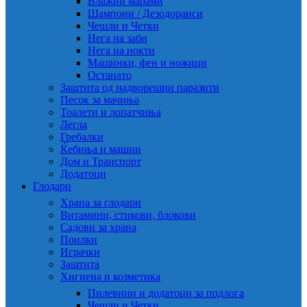
Влажни марами
Шампони / Дезодоранси
Чешли и Четки
Нега на заби
Нега на нокти
Машинки, фен и ножици
Останато
Заштита од надворешни паразити
Песок за мачиња
Тоалети и лопатчиња
Легла
Гребалки
Ќебиња и машни
Дом и Транспорт
Додатоци
Глодари
Храна за глодари
Витамини, стикови, блокови
Садови за храна
Поилки
Играчки
Заштита
Хигиена и козметика
Пилевини и додатоци за подлога
Чешли и Четки