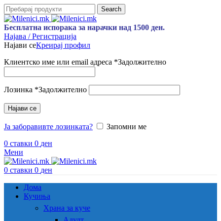
Search
Бесплатна испорака за нарачки над 1500 ден.
Најава / Регистрација
Најави се
Креирај профил
Клиентско име или email адреса
*
Задолжително
Лозинка
*
Задолжително
Најави се
Ја заборавивте лозинката?
Запомни ме
0
ставки
0
ден
Мени
0
ставки
0
ден
Дома
Кучиња
Храна за куче
Адулт