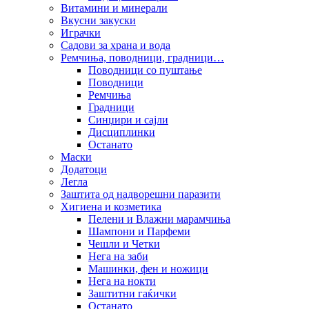
Витамини и минерали
Вкусни закуски
Играчки
Садови за храна и вода
Ремчиња, поводници, градници…
Поводници со пуштање
Поводници
Ремчиња
Градници
Синџири и сајли
Дисциплинки
Останато
Маски
Додатоци
Легла
Заштита од надворешни паразити
Хигиена и козметика
Пелени и Влажни марамчиња
Шампони и Парфеми
Чешли и Четки
Нега на заби
Машинки, фен и ножици
Нега на нокти
Заштитни гаќички
Останато