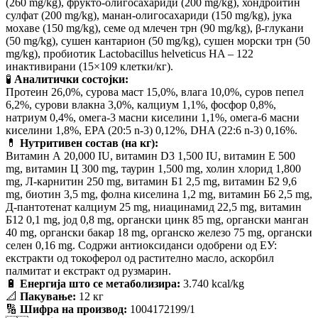
(260 mg/kg), фрукто-олигосахариди (200 mg/kg), хондроитин
сулфат (200 mg/kg), манан-олигосахариди (150 mg/kg), јука
мохаве (150 mg/kg), семе од млечен трн (90 mg/kg), β-глукани
(50 mg/kg), сушен кантарион (50 mg/kg), сушен морски трн (50
mg/kg), пробиотик Lactobacillus helveticus HA – 122
инактивирани (15×109 клетки/кг).
🧪
Аналитички состојки:
Протеин 26,0%, сурова маст 15,0%, влага 10,0%, суров пепел
6,2%, сурови влакна 3,0%, калциум 1,1%, фосфор 0,8%,
натриум 0,4%, омега-3 масни киселини 1,1%, омега-6 масни
киселини 1,8%, EPA (20:5 n-3) 0,12%, DHA (22:6 n-3) 0,16%.
💊
Нутритивен состав (на кг):
Витамин А 20,000 IU, витамин D3 1,500 IU, витамин Е 500
mg, витамин Ц 300 mg, таурин 1,500 mg, холин хлорид 1,800
mg, Л-карнитин 250 mg, витамин Б1 2,5 mg, витамин Б2 9,6
mg, биотин 3,5 mg, фолна киселина 1,2 mg, витамин Б6 2,5 mg,
Д-пантотенат калциум 25 mg, ниацинамид 22,5 mg, витамин
Б12 0,1 mg, јод 0,8 mg, органски цинк 85 mg, органски манган
40 mg, органски бакар 18 mg, органско железо 75 mg, органски
селен 0,16 mg. Содржи антиоксиданси одобрени од ЕУ:
екстракти од токоферол од растително масло, аскорбил
палмитат и екстракт од рузмарин.
🔋
Енергија што се метаболизира:
3.740 kcal/kg
📐
Пакување:
12 кг
🔢
Шифра на производ:
1004172199/1