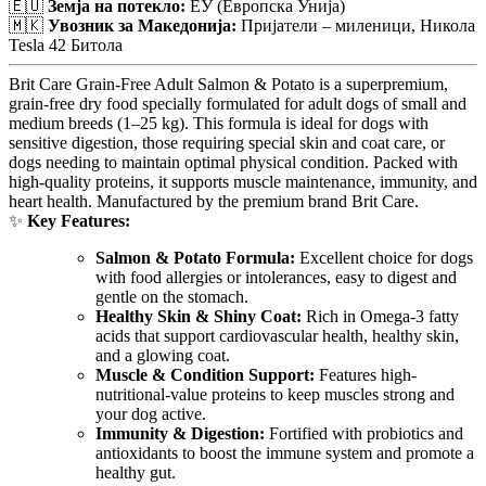
🇪🇺
Земја на потекло:
ЕУ (Европска Унија)
🇲🇰
Увозник за Македонија:
Пријатели – миленици, Никола
Tesla 42 Битола
Brit Care Grain-Free Adult Salmon & Potato is a superpremium,
grain-free dry food specially formulated for adult dogs of small and
medium breeds (1–25 kg). This formula is ideal for dogs with
sensitive digestion, those requiring special skin and coat care, or
dogs needing to maintain optimal physical condition. Packed with
high-quality proteins, it supports muscle maintenance, immunity, and
heart health. Manufactured by the premium brand Brit Care.
✨
Key Features:
Salmon & Potato Formula:
Excellent choice for dogs
with food allergies or intolerances, easy to digest and
gentle on the stomach.
Healthy Skin & Shiny Coat:
Rich in Omega-3 fatty
acids that support cardiovascular health, healthy skin,
and a glowing coat.
Muscle & Condition Support:
Features high-
nutritional-value proteins to keep muscles strong and
your dog active.
Immunity & Digestion:
Fortified with probiotics and
antioxidants to boost the immune system and promote a
healthy gut.