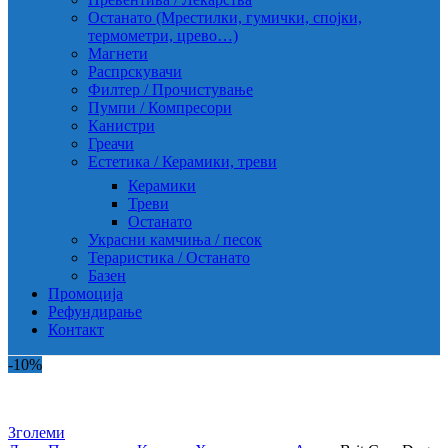
Останато (Мрестилки, гумички, спојки,
термометри, црево…)
Магнети
Распрскувачи
Филтер / Прочистување
Пумпи / Компресори
Канистри
Греачи
Естетика / Керамики, треви
Керамики
Треви
Останато
Украсни камчиња / песок
Тераристика / Останато
Базен
Промоција
Рефундирање
Контакт
-10%
Зголеми