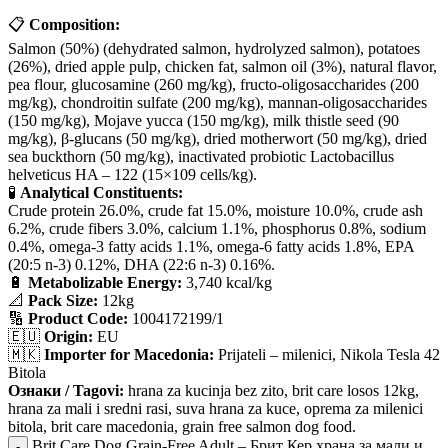
📋
Composition:
Salmon (50%) (dehydrated salmon, hydrolyzed salmon), potatoes
(26%), dried apple pulp, chicken fat, salmon oil (3%), natural flavor,
pea flour, glucosamine (260 mg/kg), fructo-oligosaccharides (200
mg/kg), chondroitin sulfate (200 mg/kg), mannan-oligosaccharides
(150 mg/kg), Mojave yucca (150 mg/kg), milk thistle seed (90
mg/kg), β-glucans (50 mg/kg), dried motherwort (50 mg/kg), dried
sea buckthorn (50 mg/kg), inactivated probiotic Lactobacillus
helveticus HA – 122 (15×109 cells/kg).
🧪
Analytical Constituents:
Crude protein 26.0%, crude fat 15.0%, moisture 10.0%, crude ash
6.2%, crude fibers 3.0%, calcium 1.1%, phosphorus 0.8%, sodium
0.4%, omega-3 fatty acids 1.1%, omega-6 fatty acids 1.8%, EPA
(20:5 n-3) 0.12%, DHA (22:6 n-3) 0.16%.
🔋
Metabolizable Energy:
3,740 kcal/kg
📐
Pack Size:
12kg
🔢
Product Code:
1004172199/1
🇪🇺
Origin:
EU
🇲🇰
Importer for Macedonia:
Prijateli – milenici, Nikola Tesla 42
Bitola
Ознаки / Tagovi:
hrana za kucinja bez zito, brit care losos 12kg,
hrana za mali i sredni rasi, suva hrana za kuce, oprema za milenici
bitola, brit care macedonia, grain free salmon dog food.
Brit Care Dog Grain-Free Adult – Брит Кер храна за мали и