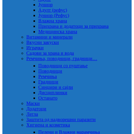
Јуниор
Адулт (рефус)
Јуниор (Рефус)
Влажна храна
Прихрана и додатоци за прихрана
Медицинска храна
Витамини и минерали
Вкусни закуски
Играчки
Садови за храна и вода
Ремчиња, поводници, градници…
Поводници со пуштање
Поводници
Ремчиња
Градници
Синџири и сајли
Дисциплинки
Останато
Маски
Додатоци
Легла
Заштита од надворешни паразити
Хигиена и козметика
Пелени и Влажни марамчиња