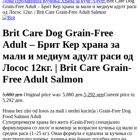
Дома
Продавница
Кучиња
Храна за куче
Адулт
Brit Care Dog
Grain-Free Adult – Брит Кер храна за мали и медиум адулт раси
од Лосос 12кг. | Brit Care Grain-Free Adult Salmon
Brit Care Dog Grain-Free
Adult – Брит Кер храна за
мали и медиум адулт раси од
Лосос 12кг. | Brit Care Grain-
Free Adult Salmon
5,880
ден
Original price was: 5,880 ден.
5,292
ден
Current price is:
5,292 ден.
Hrana bez zito od losos za mali i sredni kucin]a | Grain-Free Dog
Food Salmon Adult
Суперпремиум храна без жито (Grain-Free) специјално
формулирана со лосос и компир за возрасни кучиња од мали и
средни раси (1–25 кг). Оваа формула е идеална за кучиња со
чувствително варење, кучиња кои бараат посебна нега на