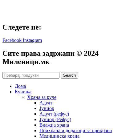
Следете не:
Facebook
Instagram
Сите права задржани © 2024
Mиленици.мк
Search
Дома
Кучиња
Храна за куче
Адулт
Јуниор
Адулт (рефус)
Јуниор (Рефус)
Влажна храна
Прихрана и додатоци за прихрана
Медицинска храна