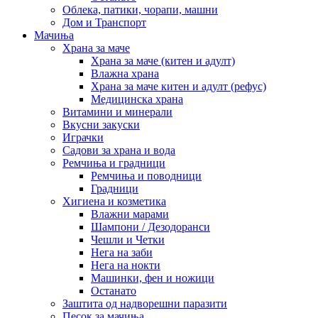
Облека, патики, чорапи, машни
Дом и Транспорт
Мачиња
Храна за маче
Храна за маче (китен и адулт)
Влажна храна
Храна за маче китен и адулт (рефус)
Медицинска храна
Витамини и минерали
Вкусни закуски
Играчки
Садови за храна и вода
Ремчиња и градници
Ремчиња и поводници
Градници
Хигиена и козметика
Влажни марами
Шампони / Дезодоранси
Чешли и Четки
Нега на заби
Нега на нокти
Машинки, фен и ножици
Останато
Заштита од надворешни паразити
Песок за мачиња