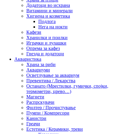
Додатоци во исхрана
Витамини и минерали
Хигиена и козметика
Подлога
Нега на нокти
Кафези
Хранилки и поилки
Играчки и лулашки
Опрема за кафез
Гнезда и додатоци
Акваристика
Храна за риби
Аквариуми
Осветлување за аквариум
Превентива / Лекарства
Останато (Мрестилки, гумички, спојки,
термометри, црево…)
Магнети
Распрскувачи
Филтер / Прочистување
Пумпи / Компресори
Канистри
Греачи
Естетика / Керамики, треви