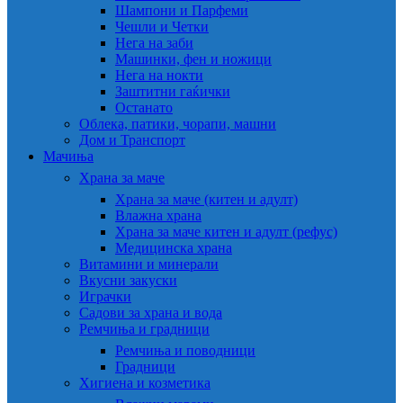
Шампони и Парфеми
Чешли и Четки
Нега на заби
Машинки, фен и ножици
Нега на нокти
Заштитни гаќички
Останато
Облека, патики, чорапи, машни
Дом и Транспорт
Мачиња
Храна за маче
Храна за маче (китен и адулт)
Влажна храна
Храна за маче китен и адулт (рефус)
Медицинска храна
Витамини и минерали
Вкусни закуски
Играчки
Садови за храна и вода
Ремчиња и градници
Ремчиња и поводници
Градници
Хигиена и козметика