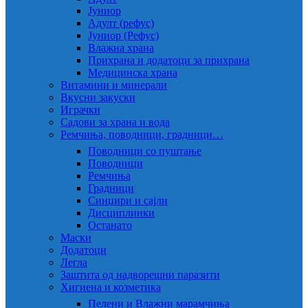
Јуниор
Адулт (рефус)
Јуниор (Рефус)
Влажна храна
Прихрана и додатоци за прихрана
Медицинска храна
Витамини и минерали
Вкусни закуски
Играчки
Садови за храна и вода
Ремчиња, поводници, градници…
Поводници со пуштање
Поводници
Ремчиња
Градници
Синџири и сајли
Дисциплинки
Останато
Маски
Додатоци
Легла
Заштита од надворешни паразити
Хигиена и козметика
Пелени и Влажни марамчиња