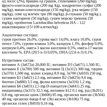
од лосос (2%), брашно од грашок, глукозамин (260 mg/kg),
фрукто-олигосахариди (200 mg /kg), хондроитин сулфат (200
mg/kg), манан-олигосахариди (150 mg/kg), јука мојаве (150
mg/kg), семе од млечен трн (90 mg/kg), β-глукани (50 mg/kg ),
сушен кантарион (50 mg/kg), сушен морско тревник (50
mg/kg), пробиотик Lactobacillus helveticus HA – 122
инактивирани (15×109 клетки/kg).
Аналитички состојки:
суров протеин 26,0%, сурова маст 14,0%, влага 10,0%, суров
пепел 7,0%, сурови влакна 3,0%, калциум 1,3%, фосфор 0,9%,
натриум 0,4%, омега-3 масни киселини 0,5%, омега-17 масни
киселини %, EPA (20:5 n-3) 0,05%, DHA (22:6 n-3) 0,1%.
Нутритивен состав:
витамин А (3a672a) 20,000 IU, витамин D3 (3a671) 1,500 IU,
витамин Е (3a700) 500 mg, витамин Ц (3a312) 300 mg, таурин
(3a370) 1,500 mg, холин хлорид 8,9 mg, 3a700 (3a910) 250 mg,
витамин Б1 (3a821) 2,5 mg, витамин B2 (3a825i) 9,6 mg,
биотин (3a880) 3,5 mg, фолна киселина (3a316) 1,2 mg,
витамин Б6 (3a831) 2,5 mg-D-панцитум (3a841) 25 mg,
ниацинамид (3a315) 32,5 mg, витамин Б12 0,1 mg, јод (3b201)
0,8 mg, органски цинк (3b606) 85 mg, органски манган (3b504)
40 mg, органски бакар 8 мг (3b) железо (3b106) 75 mg,
органски селен (3b810) 0,16 mg.