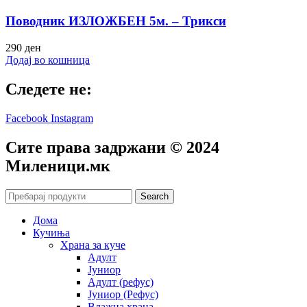
Поводник ИЗЛОЖБЕН 5м. – Трикси
290
ден
Додај во кошница
Следете не:
Facebook
Instagram
Сите права задржани © 2024
Mиленици.мк
Search
Дома
Кучиња
Храна за куче
Адулт
Јуниор
Адулт (рефус)
Јуниор (Рефус)
Влажна храна