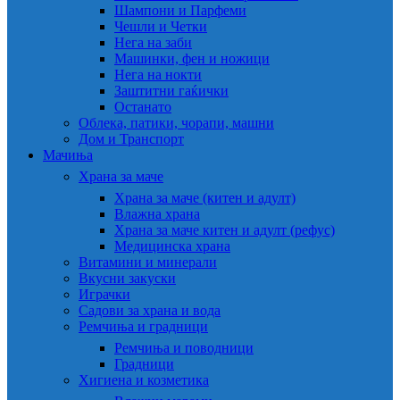
Шампони и Парфеми
Чешли и Четки
Нега на заби
Машинки, фен и ножици
Нега на нокти
Заштитни гаќички
Останато
Облека, патики, чорапи, машни
Дом и Транспорт
Мачиња
Храна за маче
Храна за маче (китен и адулт)
Влажна храна
Храна за маче китен и адулт (рефус)
Медицинска храна
Витамини и минерали
Вкусни закуски
Играчки
Садови за храна и вода
Ремчиња и градници
Ремчиња и поводници
Градници
Хигиена и козметика