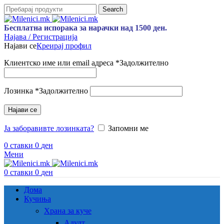
Search
Бесплатна испорака за нарачки над 1500 ден.
Најава / Регистрација
Најави се
Креирај профил
Клиентско име или email адреса
*
Задолжително
Лозинка
*
Задолжително
Најави се
Ја заборавивте лозинката?
Запомни ме
0
ставки
0
ден
Мени
0
ставки
0
ден
Дома
Кучиња
Храна за куче
Адулт