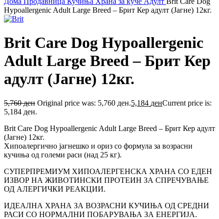
Дома
Продавница
Кучиња
Храна за куче
Адулт
Brit Care Dog
Hypoallergenic Adult Large Breed – Брит Кер адулт (Јагне) 12кг.
Brit Care Dog Hypoallergenic
Adult Large Breed – Брит Кер
адулт (Јагне) 12кг.
5,760
ден
Original price was: 5,760 ден.
5,184
ден
Current price is:
5,184 ден.
Brit Care Dog Hypoallergenic Adult Large Breed – Брит Кер адулт
(Јагне) 12кг.
Хипоалергично јагнешко и ориз со формула за возрасни
кучиња од големи раси (над 25 кг).
СУПЕРПРЕМИУМ ХИПОАЛЕРГЕНСКА ХРАНА СО ЕДЕН
ИЗВОР НА ЖИВОТИНСКИ ПРОТЕИН ЗА СПРЕЧУВАЊЕ
ОД АЛЕРГИЧКИ РЕАКЦИИ.
ИДЕАЛНА ХРАНА ЗА ВОЗРАСНИ КУЧИЊА ОД СРЕДНИ
РАСИ СО НОРМАЛНИ ПОБАРУВАЊА ЗА ЕНЕРГИЈА.