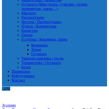
Останато (Мрестилки, гумички, спојки,
термометри, црево…)
Магнети
Распрскувачи
Филтер / Прочистување
Пумпи / Компресори
Канистри
Греачи
Естетика / Керамики, треви
Керамики
Треви
Останато
Украсни камчиња / песок
Тераристика / Останато
Базен
Промоција
Рефундирање
Контакт
-10%
Зголеми