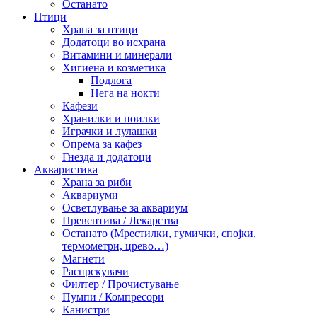
Останато
Птици
Храна за птици
Додатоци во исхрана
Витамини и минерали
Хигиена и козметика
Подлога
Нега на нокти
Кафези
Хранилки и поилки
Играчки и лулашки
Опрема за кафез
Гнезда и додатоци
Акваристика
Храна за риби
Аквариуми
Осветлување за аквариум
Превентива / Лекарства
Останато (Мрестилки, гумички, спојки,
термометри, црево…)
Магнети
Распрскувачи
Филтер / Прочистување
Пумпи / Компресори
Канистри