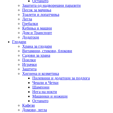
Останато
Заштита од надворешни паразити
Песок за мачиња
Тоалети и лопатчиња
Легла
Гребалки
Ќебиња и машни
Дом и Транспорт
Додатоци
Глодари
Храна за глодари
Витамини, стикови, блокови
Садови за храна
Поилки
Играчки
Заштита
Хигиена и козметика
Пилевини и додатоци за подлога
Чешли и Четки
Шампони
Нега на нокти
Машинки и ножици
Останато
Кафези
Домови, легла