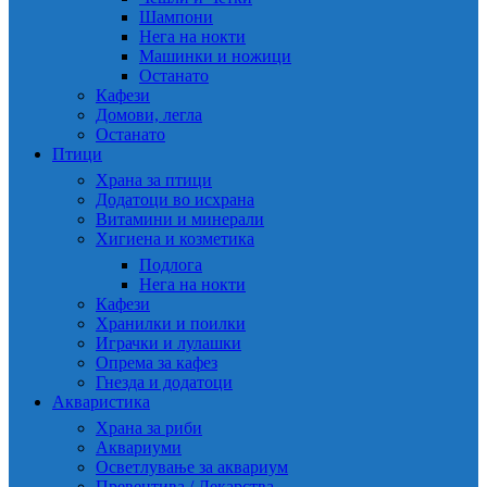
Шампони
Нега на нокти
Машинки и ножици
Останато
Кафези
Домови, легла
Останато
Птици
Храна за птици
Додатоци во исхрана
Витамини и минерали
Хигиена и козметика
Подлога
Нега на нокти
Кафези
Хранилки и поилки
Играчки и лулашки
Опрема за кафез
Гнезда и додатоци
Акваристика
Храна за риби
Аквариуми
Осветлување за аквариум
Превентива / Лекарства