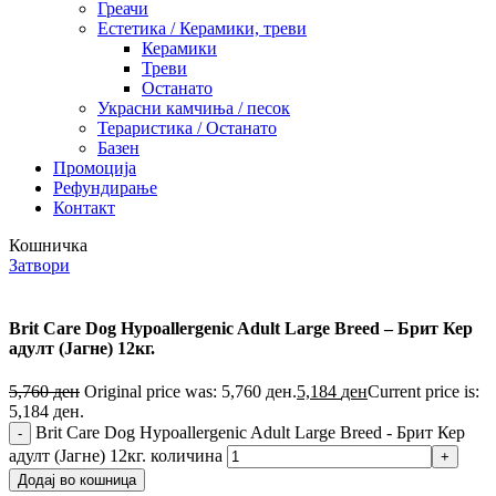
Греачи
Естетика / Керамики, треви
Керамики
Треви
Останато
Украсни камчиња / песок
Тераристика / Останато
Базен
Промоција
Рефундирање
Контакт
Кошничка
Затвори
Brit Care Dog Hypoallergenic Adult Large Breed – Брит Кер
адулт (Јагне) 12кг.
5,760
ден
Original price was: 5,760 ден.
5,184
ден
Current price is:
5,184 ден.
Brit Care Dog Hypoallergenic Adult Large Breed - Брит Кер
адулт (Јагне) 12кг. количина
Додај во кошница