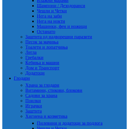
Влажни марами
Шампони / Дезодоранси
Чешли и Четки
Нега на заби
Нега на нокти
Машинки, фен и ножици
Останато
Заштита од надворешни паразити
Песок за мачиња
Тоалети и лопатчиња
Легла
Гребалки
Ќебиња и машни
Дом и Транспорт
Додатоци
Глодари
Храна за глодари
Витамини, стикови, блокови
Садови за храна
Поилки
Играчки
Заштита
Хигиена и козметика
Пилевини и додатоци за подлога
Чешли и Четки