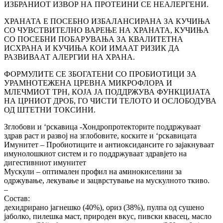
ИЗБРАНИОТ ИЗВОР НА ПРОТЕИНИ СЕ НЕАЛЕРГЕНИ.
ХРАНАТА Е ПОСЕБНО ИЗБАЛАНСИРАНА ЗА КУЧИЊА
СО ЧУВСТВИТЕЛНО ВАРЕЊЕ НА ХРАНАТА, КУЧИЊА
СО ПОСЕБНИ ПОБАРУВАЊА ЗА КВАЛИТЕТНА
ИСХРАНА И КУЧИЊА КОИ ИМААТ РИЗИК ДА
РАЗВИВААТ АЛЕРГИИ НА ХРАНА.
ФОРМУЛИТЕ СЕ ЗБОГАТЕНИ СО ПРОБИОТИЦИ ЗА
УРАМНОТЕЖЕНА ЦРЕВНА МИКРОФЛОРА И
МЛЕЧМИОТ ТРН, КОЈА ЈА ПОДДРЖУВА ФУНКЦИЈАТА
НА ЦРНИОТ ДРОБ, ГО ЧИСТИ ТЕЛОТО И ОСЛОБОДУВА
ОД ШТЕТНИ ТОКСИНИ.
Зглобови и ‘рскавица -Хондропротекторите поддржуваат
здрав раст и развој на зглобовите, коските и ‘рскавицата
Имунитет – Пробиотиците и антиоксидансите го зајакнуваат
имунолошкиот систем и го поддржуваат здравјето на
дигестивниот имунитет
Мускули – оптимален профил на аминокиселини за
одржување, лекување и зацврстување на мускулното ткиво.
–
Состав:
дехидрирано јагнешко (40%), ориз (38%), пулпа од сушено
јаболко, пилешка маст, природен вкус, пивски квасец, масло