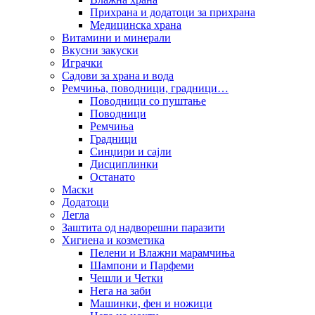
Прихрана и додатоци за прихрана
Медицинска храна
Витамини и минерали
Вкусни закуски
Играчки
Садови за храна и вода
Ремчиња, поводници, градници…
Поводници со пуштање
Поводници
Ремчиња
Градници
Синџири и сајли
Дисциплинки
Останато
Маски
Додатоци
Легла
Заштита од надворешни паразити
Хигиена и козметика
Пелени и Влажни марамчиња
Шампони и Парфеми
Чешли и Четки
Нега на заби
Машинки, фен и ножици