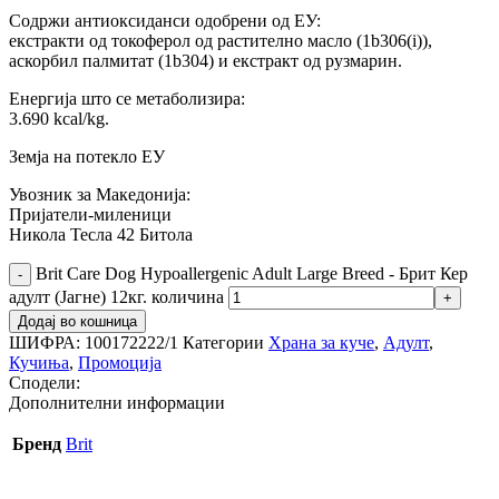
Содржи антиоксиданси одобрени од ЕУ:
екстракти од токоферол од растително масло (1b306(i)),
аскорбил палмитат (1b304) и екстракт од рузмарин.
Енергија што се метаболизира:
3.690 kcal/kg.
Земја на потекло ЕУ
Увозник за Македонија:
Пријатели-миленици
Никола Тесла 42 Битола
Brit Care Dog Hypoallergenic Adult Large Breed - Брит Кер
адулт (Јагне) 12кг. количина
Додај во кошница
ШИФРА:
100172222/1
Категории
Храна за куче
,
Адулт
,
Кучиња
,
Промоција
Сподели:
Дополнителни информации
Бренд
Brit