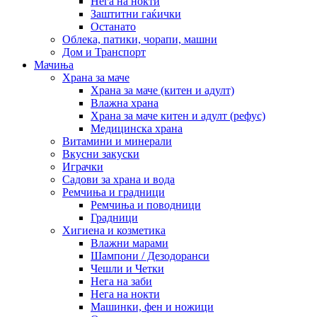
Нега на нокти
Заштитни гаќички
Останато
Облека, патики, чорапи, машни
Дом и Транспорт
Мачиња
Храна за маче
Храна за маче (китен и адулт)
Влажна храна
Храна за маче китен и адулт (рефус)
Медицинска храна
Витамини и минерали
Вкусни закуски
Играчки
Садови за храна и вода
Ремчиња и градници
Ремчиња и поводници
Градници
Хигиена и козметика
Влажни марами
Шампони / Дезодоранси
Чешли и Четки
Нега на заби
Нега на нокти
Машинки, фен и ножици