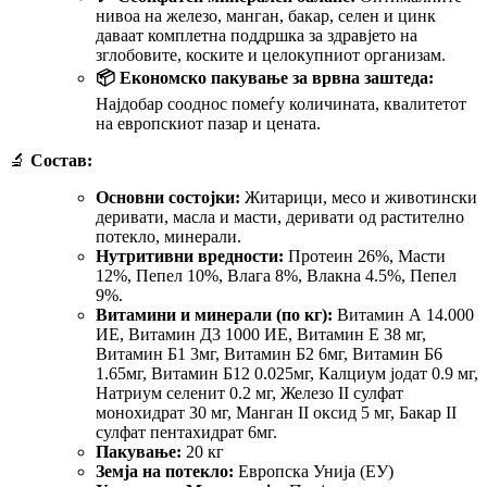
нивоа на железо, манган, бакар, селен и цинк
даваат комплетна поддршка за здравјето на
зглобовите, коските и целокупниот организам.
📦 Економско пакување за врвна заштеда:
Најдобар сооднос помеѓу количината, квалитетот
на европскиот пазар и цената.
🔬
Состав:
Основни состојки:
Житарици, месо и животински
деривати, масла и масти, деривати од растително
потекло, минерали.
Нутритивни вредности:
Протеин 26%, Масти
12%, Пепел 10%, Влага 8%, Влакна 4.5%, Пепел
9%.
Витамини и минерали (по кг):
Витамин А 14.000
ИЕ, Витамин Д3 1000 ИЕ, Витамин Е 38 мг,
Витамин Б1 3мг, Витамин Б2 6мг, Витамин Б6
1.65мг, Витамин Б12 0.025мг, Калциум јодат 0.9 мг,
Натриум селенит 0.2 мг, Железо II сулфат
монохидрат 30 мг, Манган II оксид 5 мг, Бакар II
сулфат пентахидрат 6мг.
Пакување:
20 кг
Земја на потекло:
Европска Унија (ЕУ)