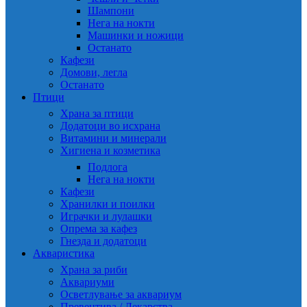
Шампони
Нега на нокти
Машинки и ножици
Останато
Кафези
Домови, легла
Останато
Птици
Храна за птици
Додатоци во исхрана
Витамини и минерали
Хигиена и козметика
Подлога
Нега на нокти
Кафези
Хранилки и поилки
Играчки и лулашки
Опрема за кафез
Гнезда и додатоци
Акваристика
Храна за риби
Аквариуми
Осветлување за аквариум
Превентива / Лекарства