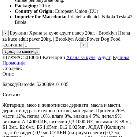
sulfate pentahydrate 6mg.
Packaging:
20 kg
Country of Origin:
European Union (EU)
Importer for Macedonia:
Prijateli-milenici, Nikola Tesla 42,
Bitola
Бруклин Храна за куче адулт павер 20кг. | Brooklyn Hrana
za kuce adult paver 20kg. | Brooklyn Adult Power Dog Food
количина
Додај во кошница
ШИФРА:
501004/1
Категории
Храна за куче
,
Адулт
,
Кучиња
,
Промоција
Сподели:
Опис
Баркод/Barcode: 5200399101035
Состав:
Житарици, месо и животински деривати, масла и масти,
деривати од растително потекло, минерали. Протеин 26%,
масти 12%, пепел 10%, влага 8%, влакна 4.5%, пепел 9%
витамин А 14000 ИЕ, витамин Д3 1000 ИЕ, витамин Е 38 мг,
Б1 3мг., Б2 6мг., Б6 1,65мг., Б12 0,025мг., ЈОДАТ (Калциум
јодат безводен) 0,9 мг, СЕЛЕН (натриум селенит) 0,2 мг,