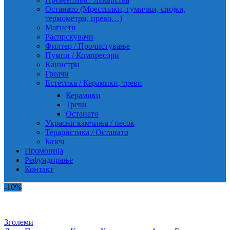
Останато (Мрестилки, гумички, спојки,
термометри, црево…)
Магнети
Распрскувачи
Филтер / Прочистување
Пумпи / Компресори
Канистри
Греачи
Естетика / Керамики, треви
Керамики
Треви
Останато
Украсни камчиња / песок
Тераристика / Останато
Базен
Промоција
Рефундирање
Контакт
-10%
Зголеми