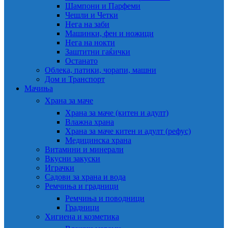
Шампони и Парфеми
Чешли и Четки
Нега на заби
Машинки, фен и ножици
Нега на нокти
Заштитни гаќички
Останато
Облека, патики, чорапи, машни
Дом и Транспорт
Мачиња
Храна за маче
Храна за маче (китен и адулт)
Влажна храна
Храна за маче китен и адулт (рефус)
Медицинска храна
Витамини и минерали
Вкусни закуски
Играчки
Садови за храна и вода
Ремчиња и градници
Ремчиња и поводници
Градници
Хигиена и козметика