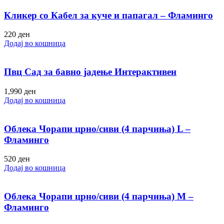
Кликер со Кабел за куче и папагал – Фламинго
220
ден
Додај во кошница
Пвц Сад за бавно јадење Интерактивен
1,990
ден
Додај во кошница
Облека Чорапи црно/сиви (4 парчиња) L –
Фламинго
520
ден
Додај во кошница
Облека Чорапи црно/сиви (4 парчиња) M –
Фламинго