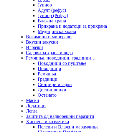
Јуниор
Адулт (рефус)
Јуниор (Рефус)
Влажна храна
Прихрана и додатоци за прихрана
Медицинска храна
Витамини и минерали
Вкусни закуски
Играчки
Садови за храна и вода
Ремчиња, поводници, градници…
Поводници со пуштање
Поводници
Ремчиња
Градници
Синџири и сајли
Дисциплинки
Останато
Маски
Додатоци
Легла
Заштита од надворешни паразити
Хигиена и козметика
Пелени и Влажни марамчиња