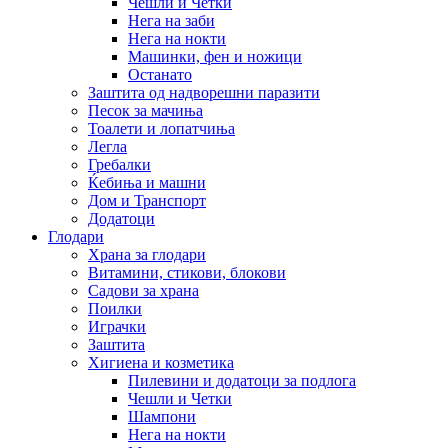
Чешли и Четки
Нега на заби
Нега на нокти
Машинки, фен и ножици
Останато
Заштита од надворешни паразити
Песок за мачиња
Тоалети и лопатчиња
Легла
Гребалки
Ќебиња и машни
Дом и Транспорт
Додатоци
Глодари
Храна за глодари
Витамини, стикови, блокови
Садови за храна
Поилки
Играчки
Заштита
Хигиена и козметика
Пилевини и додатоци за подлога
Чешли и Четки
Шампони
Нега на нокти