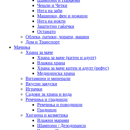
Шампони и Парфеми
Чешли и Четки
Нега на заби
Машинки, фен и ножици
Нега на нокти
Заштитни гаќички
Останато
Облека, патики, чорапи, машни
Дом и Транспорт
Мачиња
Храна за маче
Храна за маче (китен и адулт)
Влажна храна
Храна за маче китен и адулт (рефус)
Медицинска храна
Витамини и минерали
Вкусни закуски
Играчки
Садови за храна и вода
Ремчиња и градници
Ремчиња и поводници
Градници
Хигиена и козметика
Влажни марами
Шампони / Дезодоранси