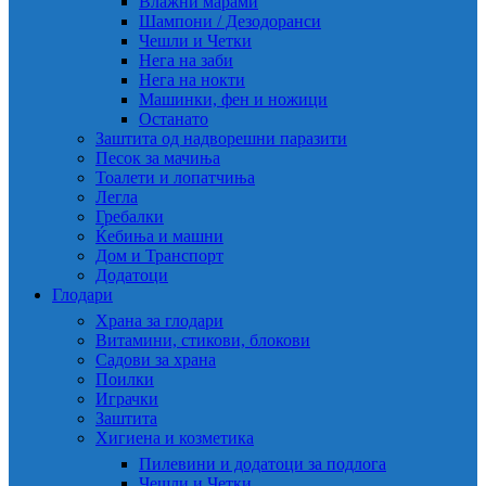
Влажни марами
Шампони / Дезодоранси
Чешли и Четки
Нега на заби
Нега на нокти
Машинки, фен и ножици
Останато
Заштита од надворешни паразити
Песок за мачиња
Тоалети и лопатчиња
Легла
Гребалки
Ќебиња и машни
Дом и Транспорт
Додатоци
Глодари
Храна за глодари
Витамини, стикови, блокови
Садови за храна
Поилки
Играчки
Заштита
Хигиена и козметика
Пилевини и додатоци за подлога
Чешли и Четки