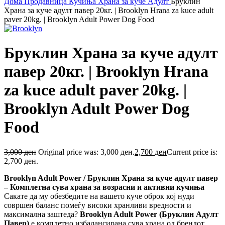
Дома
Продавница
Кучиња
Храна за куче
Адулт
Бруклин
Храна за куче адулт павер 20кг. | Brooklyn Hrana za kuce adult
paver 20kg. | Brooklyn Adult Power Dog Food
Бруклин Храна за куче адулт
павер 20кг. | Brooklyn Hrana
za kuce adult paver 20kg. |
Brooklyn Adult Power Dog
Food
3,000
ден
Original price was: 3,000 ден.
2,700
ден
Current price is:
2,700 ден.
Brooklyn Adult Power / Бруклин Храна за куче адулт павер
– Комплетна сува храна за возрасни и активни кучиња
Сакате да му обезбедите на вашето куче оброк кој нуди
совршен баланс помеѓу високи хранливи вредности и
максимална заштеда?
Brooklyn Adult Power (Бруклин Адулт
Павер)
е комплетно избалансирана сува храна од брендот