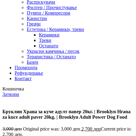
Распрскувачи
Филтер / Прочистување
Пумпи / Компресори
Канистри
Греачи
Естетика / Керамики, треви
Керамики
Треви
Останато
Украсни камчиња / песок
Тераристика / Останато
Базен
Промоција
Рефундирање
Контакт
Кошничка
Затвори
Бруклин Храна за куче адулт павер 20кг. | Brooklyn Hrana
za kuce adult paver 20kg. | Brooklyn Adult Power Dog Food
3,000
ден
Original price was: 3,000 ден.
2,700
ден
Current price is:
2,700 ден.