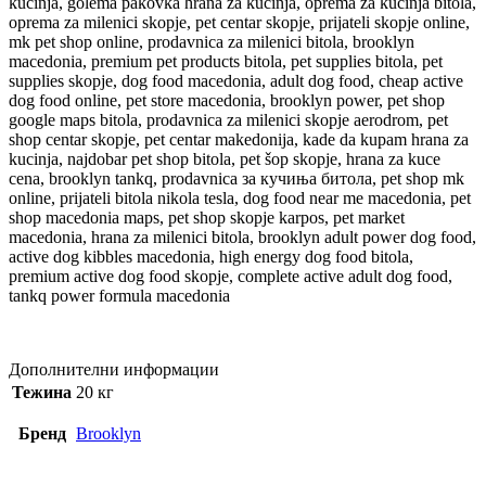
kucinja, golema pakovka hrana za kucinja, oprema za kucinja bitola,
oprema za milenici skopje, pet centar skopje, prijateli skopje online,
mk pet shop online, prodavnica za milenici bitola, brooklyn
macedonia, premium pet products bitola, pet supplies bitola, pet
supplies skopje, dog food macedonia, adult dog food, cheap active
dog food online, pet store macedonia, brooklyn power, pet shop
google maps bitola, prodavnica za milenici skopje aerodrom, pet
shop centar skopje, pet centar makedonija, kade da kupam hrana za
kucinja, najdobar pet shop bitola, pet šop skopje, hrana za kuce
cena, brooklyn tankq, prodavnica за кучиња битола, pet shop mk
online, prijateli bitola nikola tesla, dog food near me macedonia, pet
shop macedonia maps, pet shop skopje karpos, pet market
macedonia, hrana za milenici bitola, brooklyn adult power dog food,
active dog kibbles macedonia, high energy dog food bitola,
premium active dog food skopje, complete active adult dog food,
tankq power formula macedonia
Дополнителни информации
Тежина
20 кг
Бренд
Brooklyn