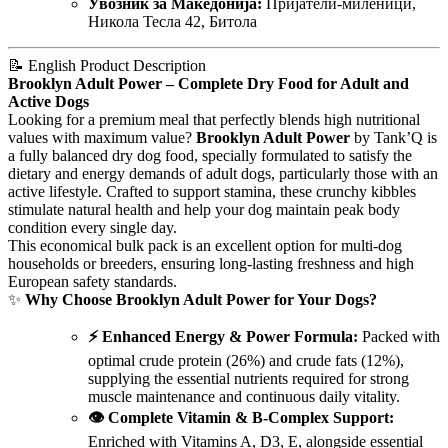
Увозник за Македонија:
Пријатели-миленици,
Никола Тесла 42, Битола
📝 English Product Description
Brooklyn Adult Power – Complete Dry Food for Adult and
Active Dogs
Looking for a premium meal that perfectly blends high nutritional
values with maximum value?
Brooklyn Adult Power
by Tank’Q is
a fully balanced dry dog food, specially formulated to satisfy the
dietary and energy demands of adult dogs, particularly those with an
active lifestyle. Crafted to support stamina, these crunchy kibbles
stimulate natural health and help your dog maintain peak body
condition every single day.
This economical bulk pack is an excellent option for multi-dog
households or breeders, ensuring long-lasting freshness and high
European safety standards.
✨
Why Choose Brooklyn Adult Power for Your Dogs?
⚡ Enhanced Energy & Power Formula:
Packed with
optimal crude protein (26%) and crude fats (12%),
supplying the essential nutrients required for strong
muscle maintenance and continuous daily vitality.
👁️ Complete Vitamin & B-Complex Support:
Enriched with Vitamins A, D3, E, alongside essential