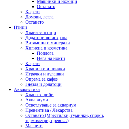
Машинки и ножици
Останато
Кафези
Домови, легла
Останато
Птици
Храна за птици
Додатоци во исхрана
Витамини и минерали
Хигиена и козметика
Подлога
Нега на нокти
Кафези
Хранилки и поилки
Играчки и лулашки
Опрема за кафез
Гнезда и додатоци
Акваристика
Храна за риби
Аквариуми
Осветлување за аквариум
Превентива / Лекарства
Останато (Мрестилки, гумички, спојки,
термометри, црево…)
Магнети