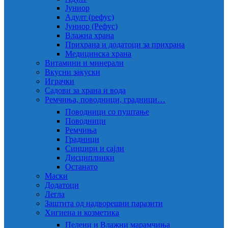
Јуниор
Адулт (рефус)
Јуниор (Рефус)
Влажна храна
Прихрана и додатоци за прихрана
Медицинска храна
Витамини и минерали
Вкусни закуски
Играчки
Садови за храна и вода
Ремчиња, поводници, градници…
Поводници со пуштање
Поводници
Ремчиња
Градници
Синџири и сајли
Дисциплинки
Останато
Маски
Додатоци
Легла
Заштита од надворешни паразити
Хигиена и козметика
Пелени и Влажни марамчиња