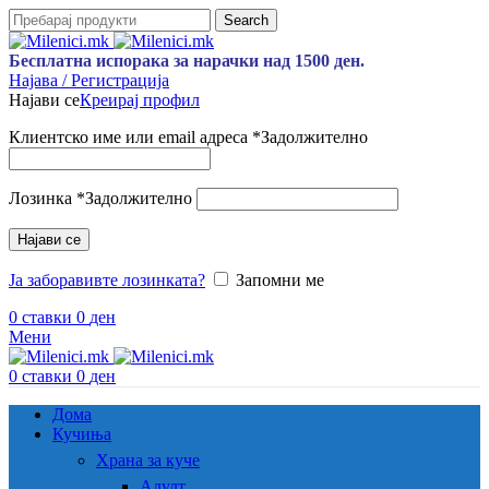
Search
Бесплатна испорака за нарачки над 1500 ден.
Најава / Регистрација
Најави се
Креирај профил
Клиентско име или email адреса
*
Задолжително
Лозинка
*
Задолжително
Најави се
Ја заборавивте лозинката?
Запомни ме
0
ставки
0
ден
Мени
0
ставки
0
ден
Дома
Кучиња
Храна за куче
Адулт