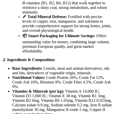
B-vitamins (B1, B2, B6, B12) that work together to
reinforce a shiny coat, strong metabolism, and robust
immunity.
🦴 Total Mineral Defense:
Fortified with precise
levels of copper, iron, manganese, and selenium to
provide comprehensive support for strong bones, joints,
and overall physiological health.
📦 Smart Packaging for Ultimate Savings:
Offers
outstanding value for money, combining large volume,
premium European quality, and great market
affordability.
🔬
Ingredients & Composition:
Base Ingredients:
Cereals, meat and animal derivatives, oils
and fats, derivatives of vegetable origin, minerals.
Nutritional Values:
Crude Protein 26%, Crude Fat 12%,
Crude Ash 10%, Moisture 8%, Crude Fiber 4.5%, Crude Ash
9%.
Vitamins & Minerals (per kg):
Vitamin A 14,000 IU,
Vitamin D3 1,000 IU, Vitamin E 38 mg, Vitamin B1 3mg,
Vitamin B2 6mg, Vitamin B6 1.65mg, Vitamin B12 0.025mg,
Calcium iodate 0.9 mg, Sodium selenite 0.2 mg, Iron II sulfate
monohydrate 30 mg, Manganese II oxide 5 mg, Copper II