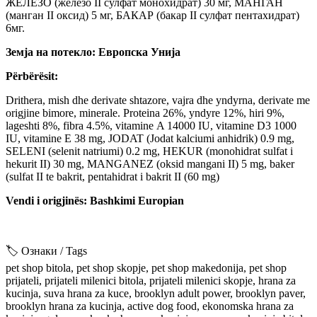
ЖЕЛЕЗО (железо II сулфат монохидрат) 30 мг, МАНГАН
(манган II оксид) 5 мг, БАКАР (бакар II сулфат пентахидрат)
6мг.
Земја на потекло: Европска Унија
Përbërësit:
Drithеra, mish dhe derivate shtazore, vajra dhe yndyrna, derivate me
origjinе bimore, minerale. Proteina 26%, yndyrе 12%, hiri 9%,
lagеshti 8%, fibra 4.5%, vitaminе A 14000 IU, vitaminе D3 1000
IU, vitaminе E 38 mg, JODAT (Jodat kalciumi anhidrik) 0.9 mg,
SELENI (selenit natriumi) 0.2 mg, HEKUR (monohidrat sulfat i
hekurit II) 30 mg, MANGANEZ (oksid mangani II) 5 mg, bakеr
(sulfat II tе bakrit, pentahidrat i bakrit II (60 mg)
Vendi i origjinës: Bashkimi Europian
🏷️ Ознаки / Tags
pet shop bitola, pet shop skopje, pet shop makedonija, pet shop
prijateli, prijateli milenici bitola, prijateli milenici skopje, hrana za
kucinja, suva hrana za kuce, brooklyn adult power, brooklyn paver,
brooklyn hrana za kucinja, active dog food, ekonomska hrana za