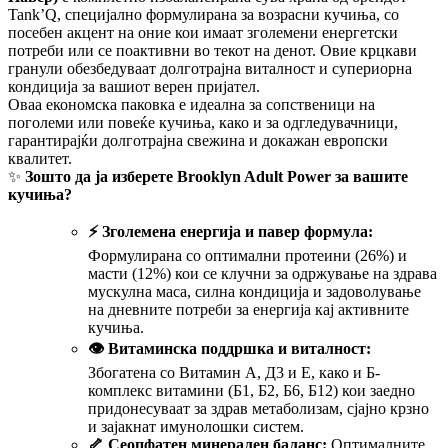
Tank’Q, специјално формулирана за возрасни кучиња, со
посебен акцент на оние кои имаат зголемени енергетски
потреби или се поактивни во текот на денот. Овие крцкави
гранули обезбедуваат долготрајна виталност и супериорна
кондиција за вашиот верен пријател.
Оваа економска паковка е идеална за сопственици на
поголеми или повеќе кучиња, како и за одгледувачници,
гарантирајќи долготрајна свежина и докажан европски
квалитет.
✨
Зошто да ја изберете Brooklyn Adult Power за вашите
кучиња?
⚡ Зголемена енергија и павер формула:
Формулирана со оптимални протеини (26%) и
масти (12%) кои се клучни за одржување на здрава
мускулна маса, силна кондиција и задоволување
на дневните потреби за енергија кај активните
кучиња.
👁️ Витаминска поддршка и виталност:
Збогатена со Витамин А, Д3 и Е, како и Б-
комплекс витамини (Б1, Б2, Б6, Б12) кои заедно
придонесуваат за здрав метаболизам, сјајно крзно
и зајакнат имунолошки систем.
🦴 Сеопфатен минерален баланс:
Оптималните