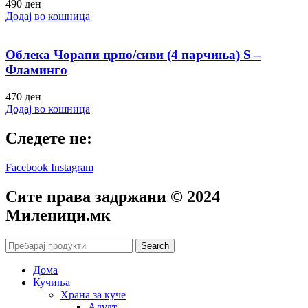
490
ден
Додај во кошница
Облека Чорапи црно/сиви (4 парчиња) S –
Фламинго
470
ден
Додај во кошница
Следете не:
Facebook
Instagram
Сите права задржани © 2024
Mиленици.мк
Search
Дома
Кучиња
Храна за куче
Адулт