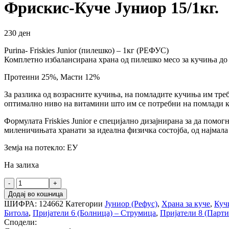
Фрискис-Куче Јуниор 15/1кг.
230
ден
Purina- Friskies Junior (пилешко) – 1кг (РЕФУС)
Комплетно избалансирана храна од пилешко месо за кучиња до
Протеини 25%, Масти 12%
За разлика од возрасните кучиња, на помладите кучиња им треб
оптимално ниво на витамини што им се потребни на помлади 
Формулата Friskies Junior е специјално дизајнирана за да помо
миленичињата хранати за идеална физичка состојба, од најмала
Земја на потекло: ЕУ
На залиха
Фрискис-
Куче
Додај во кошница
Јуниор
ШИФРА:
124662
Категории
Јуниор (Рефус)
,
Храна за куче
,
Куч
15/1кг.
Битола
,
Пријатели 6 (Болница) – Струмица
,
Пријатели 8 (Парти
количина
Сподели: