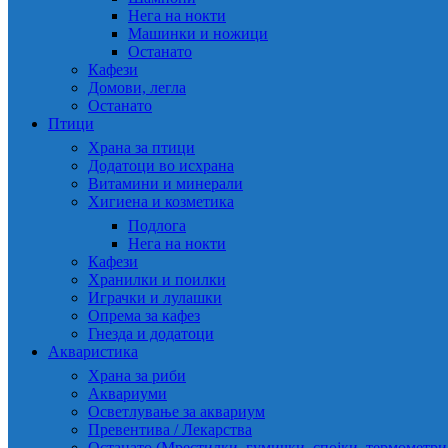
Нега на нокти
Машинки и ножици
Останато
Кафези
Домови, легла
Останато
Птици
Храна за птици
Додатоци во исхрана
Витамини и минерали
Хигиена и козметика
Подлога
Нега на нокти
Кафези
Хранилки и поилки
Играчки и лулашки
Опрема за кафез
Гнезда и додатоци
Акваристика
Храна за риби
Аквариуми
Осветлување за аквариум
Превентива / Лекарства
Останато (Мрестилки, гумички, спојки, термометр