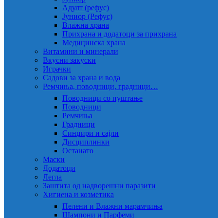
Адулт (рефус)
Јуниор (Рефус)
Влажна храна
Прихрана и додатоци за прихрана
Медицинска храна
Витамини и минерали
Вкусни закуски
Играчки
Садови за храна и вода
Ремчиња, поводници, градници…
Поводници со пуштање
Поводници
Ремчиња
Градници
Синџири и сајли
Дисциплинки
Останато
Маски
Додатоци
Легла
Заштита од надворешни паразити
Хигиена и козметика
Пелени и Влажни марамчиња
Шампони и Парфеми