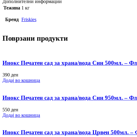
Дополнителни информации
Тежина
1 кг
Бренд
Friskies
Поврзани продукти
Инокс Печатен сад за храна/вода Син 500мл. – Ф
390
ден
Додај во кошница
Инокс Печатен сад за храна/вода Син 950мл. – Ф
550
ден
Додај во кошница
Инокс Печатен сад за храна/вода Црвен 500мл. –