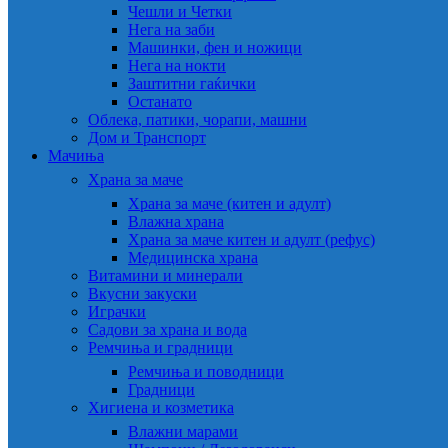
Чешли и Четки
Нега на заби
Машинки, фен и ножици
Нега на нокти
Заштитни гаќички
Останато
Облека, патики, чорапи, машни
Дом и Транспорт
Мачиња
Храна за маче
Храна за маче (китен и адулт)
Влажна храна
Храна за маче китен и адулт (рефус)
Медицинска храна
Витамини и минерали
Вкусни закуски
Играчки
Садови за храна и вода
Ремчиња и градници
Ремчиња и поводници
Градници
Хигиена и козметика
Влажни марами