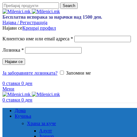
Search
Бесплатна испорака за нарачки над 1500 ден.
Најава / Регистрација
Најави се
Креирај профил
Задолжително
Клиентско име или email адреса
*
Задолжително
Лозинка
*
Најави се
Ја заборавивте лозинката?
Запомни ме
0
ставки
0
ден
Мени
0
ставки
0
ден
Дома
Кучиња
Храна за куче
Адулт
Јуниор