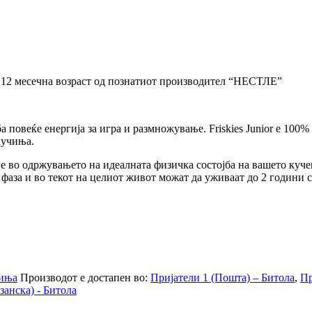
 12 месечна возраст од познатиот производител “НЕСТЛЕ”
а повеќе енергија за игра и размножување. Friskies Junior е 10
кучиња.
гне во одржувањето на идеалната физичка состојба на вашето куче
 фаза и во текот на целиот живот можат да уживаат до 2 години 
иња
Производот е достапен во:
Пријатели 1 (Пошта) – Битола
,
Пр
занска) - Битола