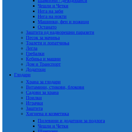
Шампони / Дезодоранси
Чешли и Четки
Нега на заби
Нега на нокти
Машинки, фен и ножици
Останато
Заштита од надворешни паразити
Песок за мачиња
Тоалети и лопатчиња
Легла
Гребалки
Ќебиња и машни
Дом и Транспорт
Додатоци
Глодари
Храна за глодари
Витамини, стикови, блокови
Садови за храна
Поилки
Играчки
Заштита
Хигиена и козметика
Пилевини и додатоци за подлога
Чешли и Четки
Шампони