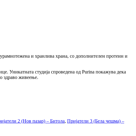
0% урамнотежена и хранлива храна, со дополнителен протеин и
нце. Уникатната студија спроведена од Purina покажува дека
со здраво живеење.
ијатели 2 (Нов пазар) – Битола
,
Пријатели 3 (Бела чешма) –