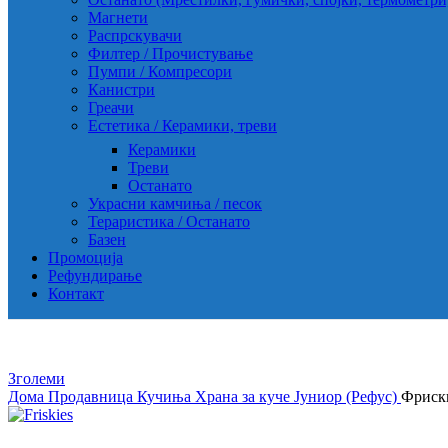
Магнети
Распрскувачи
Филтер / Прочистување
Пумпи / Компресори
Канистри
Греачи
Естетика / Керамики, треви
Керамики
Треви
Останато
Украсни камчиња / песок
Тераристика / Останато
Базен
Промоција
Рефундирање
Контакт
Зголеми
Дома
Продавница
Кучиња
Храна за куче
Јуниор (Рефус)
Фриски