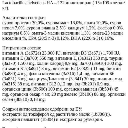
Lactobacillus helveticus HA – 122 инактивиран ( 15×109 клетки/
кг).
Аналитички состојки:
суров протеин 30,0%, сурова маст 18,0%, влага 10,0%, суров
пепел 7,0%, сурови влакна 2,5%, калциум 1,2%, фосфор 0,9%,
натриум 0,5%, омега-3 масни киселини 1,3%, омега-23 масни
киселини %, EPA (20:5 n-3) 0,12%, DHA (22:6 n-3) 0,16%.
Нутритивен состав:
витамин А (3a672a) 23,000 IU, витамин D3 (3a671) 1,700 IU,
витамин Е (3a700) 550 mg, витамин Ц (3a312) 350 mg, таурин
(3a370) 1,500 mg, холин хлорид 8,9 mg, 3a700 (3a910) 300 mg,
витамин Б1 (3a821) 3 mg, витамин Б2 (3a825i) 11 mg, биотин
(3a880) 4 mg, фолна киселина (3a316) 1,4 mg, витамин Б6
(3a831) 3 mg, калциум-Д-пантонт (3a841) 30 mg, ниацинамид
(3a315) 38 mg, витамин Б12 0,12 mg, јод (3b201) 0,9 mg,
органски цинк (3b606) 100 mg, органски манган (3b504) 45
mg, органски бакар 4 мг, 20 mg железо (3b106) 88 mg, органски
селен (3b810) 0,18 mg.
Содржи антиоксиданси одобрени од ЕУ:
екстракти од токоферол од растително масло (1b306(i)),
аскорбил палмитат (1b304) и екстракт од рузмарин.