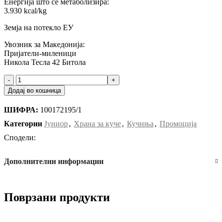
Енергија што се метаболизира:
3.930 kcal/kg
Земја на потекло ЕУ
Увозник за Македонија:
Пријатели-миленици
Никола Тесла 42 Битола
Brit
Care
Додај во кошница
Dog
Grain-
ШИФРА:
100172195/1
free
Puppy
Категории
Јуниор
,
Храна за куче
,
Кучиња
,
Промоција
-
Сподели:
Брит
Папи
без
Дополнителни информации
жито
(лосос)
12кг.
количина
Поврзани продукти