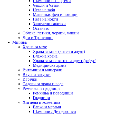
Шампони и Парфеми
Чешли и Четки
Нега на заби
Машинки, фен и ножици
Нега на нокти
Заштитни гаќички
Останато
Облека, патики, чорапи, машни
Дом и Транспорт
Мачиња
Храна за маче
Храна за маче (китен и адулт)
Влажна храна
Храна за маче китен и адулт (рефус)
Медицинска храна
Витамини и минерали
Вкусни закуски
Играчки
Садови за храна и вода
Ремчиња и градници
Ремчиња и поводници
Градници
Хигиена и козметика
Влажни марами
Шампони / Дезодоранси