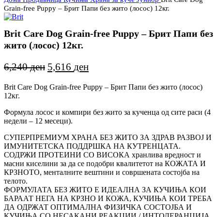
Grain-free Puppy – Брит Папи без жито (лосос) 12кг.
Brit Care Dog Grain-free Puppy – Брит Папи без
жито (лосос) 12кг.
Original
Current
6,240
ден
5,616
ден
price
price
Brit Care Dog Grain-free Puppy – Брит Папи без жито (лосос)
was:
is:
12кг.
6,240 ден.
5,616 ден.
Формула лосос и компири без жито за кученца од сите раси (4
недели – 12 месеци).
СУПЕРПРЕМИУМ ХРАНА БЕЗ ЖИТО ЗА ЗДРАВ РАЗВОЈ И
ИМУНИТЕТСКА ПОДДРШКА НА КУТРЕНЦАТА.
СОДРЖИ ПРОТЕИНИ СО ВИСОКА хранлива вредност и
масни киселини за да се подобри квалитетот на КОЖАТА И
КРЗНОТО, менталните вештини и совршената состојба на
телото.
ФОРМУЛАТА БЕЗ ЖИТО Е ИДЕАЛНА ЗА КУЧИЊА КОИ
БАРААТ НЕГА НА КРЗНО И КОЖА, КУЧИЊА КОИ ТРЕБА
ДА ОДРЖАТ ОПТИМАЛНА ФИЗИЧКА СОСТОЈБА И
КУЧИЊА СО НЕСАКАНИ РЕАКЦИИ / ИНТОЛЕРАНЦИЈА