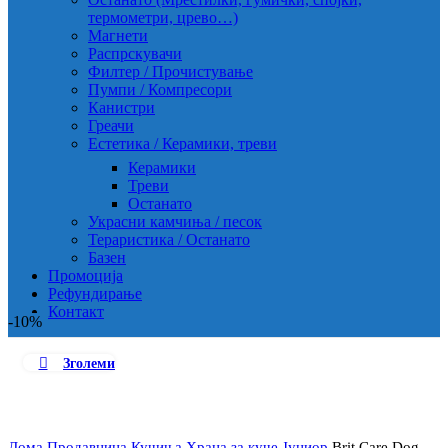
термометри, црево…)
Магнети
Распрскувачи
Филтер / Прочистување
Пумпи / Компресори
Канистри
Греачи
Естетика / Керамики, треви
Керамики
Треви
Останато
Украсни камчиња / песок
Тераристика / Останато
Базен
Промоција
Рефундирање
Контакт
-10%
Зголеми
Дома
Продавница
Кучиња
Храна за куче
Јуниор
Brit Care Dog