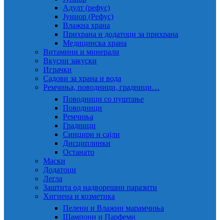
Адулт (рефус)
Јуниор (Рефус)
Влажна храна
Прихрана и додатоци за прихрана
Медицинска храна
Витамини и минерали
Вкусни закуски
Играчки
Садови за храна и вода
Ремчиња, поводници, градници…
Поводници со пуштање
Поводници
Ремчиња
Градници
Синџири и сајли
Дисциплинки
Останато
Маски
Додатоци
Легла
Заштита од надворешни паразити
Хигиена и козметика
Пелени и Влажни марамчиња
Шампони и Парфеми