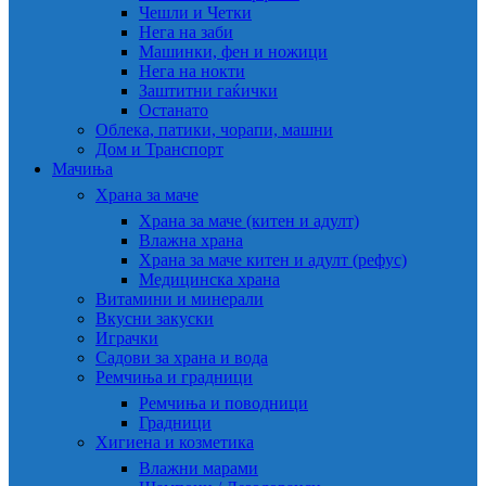
Чешли и Четки
Нега на заби
Машинки, фен и ножици
Нега на нокти
Заштитни гаќички
Останато
Облека, патики, чорапи, машни
Дом и Транспорт
Мачиња
Храна за маче
Храна за маче (китен и адулт)
Влажна храна
Храна за маче китен и адулт (рефус)
Медицинска храна
Витамини и минерали
Вкусни закуски
Играчки
Садови за храна и вода
Ремчиња и градници
Ремчиња и поводници
Градници
Хигиена и козметика
Влажни марами