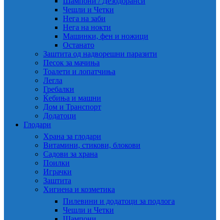
Шампони / Дезодоранси
Чешли и Четки
Нега на заби
Нега на нокти
Машинки, фен и ножици
Останато
Заштита од надворешни паразити
Песок за мачиња
Тоалети и лопатчиња
Легла
Гребалки
Ќебиња и машни
Дом и Транспорт
Додатоци
Глодари
Храна за глодари
Витамини, стикови, блокови
Садови за храна
Поилки
Играчки
Заштита
Хигиена и козметика
Пилевини и додатоци за подлога
Чешли и Четки
Шампони