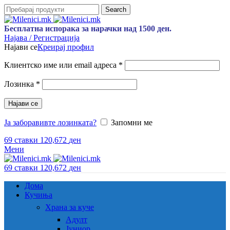
Search
Бесплатна испорака за нарачки над 1500 ден.
Најава / Регистрација
Најави се
Креирај профил
Задолжително
Клиентско име или email адреса
*
Задолжително
Лозинка
*
Најави се
Ја заборавивте лозинката?
Запомни ме
69
ставки
120,672
ден
Мени
69
ставки
120,672
ден
Дома
Кучиња
Храна за куче
Адулт
Јуниор