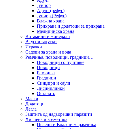
Адулт
Јуниор
Адулт (рефус)
Јуниор (Рефус)
Влажна храна
Прихрана и додатоци за прихрана
Медицинска храна
Витамини и минерали
Вкусни закуски
Играчки
Садови за храна и вода
Ремчиња, поводници, градници…
Поводници со пуштање
Поводници
Ремчиња
Градници
Синџири и сајли
Дисциплинки
Останато
Маски
Додатоци
Легла
Заштита од надворешни паразити
Хигиена и козметика
Пелени и Влажни марамчиња