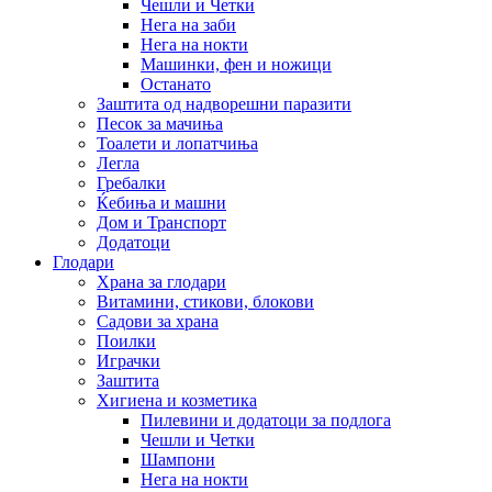
Чешли и Четки
Нега на заби
Нега на нокти
Машинки, фен и ножици
Останато
Заштита од надворешни паразити
Песок за мачиња
Тоалети и лопатчиња
Легла
Гребалки
Ќебиња и машни
Дом и Транспорт
Додатоци
Глодари
Храна за глодари
Витамини, стикови, блокови
Садови за храна
Поилки
Играчки
Заштита
Хигиена и козметика
Пилевини и додатоци за подлога
Чешли и Четки
Шампони
Нега на нокти