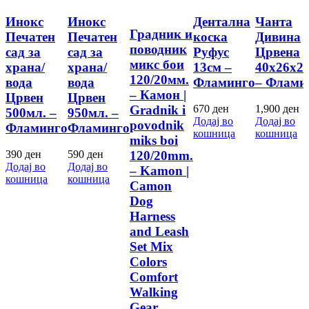
Инокс
Инокс
Дентална
Чанта
Градник и
Печатен
Печатен
коска
Дивина
поводник
сад за
сад за
Руфус
Црвена
микс бои
храна/
храна/
13см –
40х26х26
120/20мм.
вода
вода
Фламинго
– Флами
– Камон |
Црвен
Црвен
Gradnik i
670
ден
1,900
ден
500мл. –
950мл. –
Додај во
Додај во
povodnik
Фламинго
Фламинго
кошница
кошница
miks boi
120/20mm.
390
ден
590
ден
Додај во
Додај во
– Kamon |
кошница
кошница
Camon
Dog
Harness
and Leash
Set Mix
Colors
Comfort
Walking
Gear