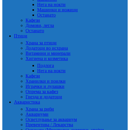
Нега на нокти
Машинки и ножици
Останато
Кафези
Домови, легла
Останато
Птици
Храна за птици
Додатоци во исхрана
Витамини и минерали
Хигиена и козметика
Подлога
Нега на нокти
Кафези
Хранилки и поилки
Играчки и лулашки
Опрема за кафез
Гнезда и додатоци
Акваристика
Храна за риби
Аквариуми
Осветлување за аквариум
Превентива / Лекарства
Останато (Мрестилки, гумички, спојки,