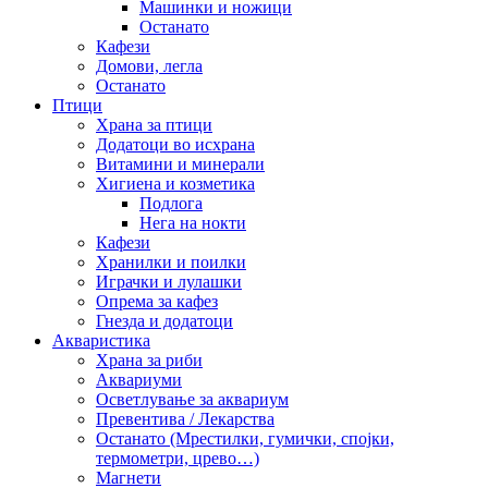
Машинки и ножици
Останато
Кафези
Домови, легла
Останато
Птици
Храна за птици
Додатоци во исхрана
Витамини и минерали
Хигиена и козметика
Подлога
Нега на нокти
Кафези
Хранилки и поилки
Играчки и лулашки
Опрема за кафез
Гнезда и додатоци
Акваристика
Храна за риби
Аквариуми
Осветлување за аквариум
Превентива / Лекарства
Останато (Мрестилки, гумички, спојки,
термометри, црево…)
Магнети