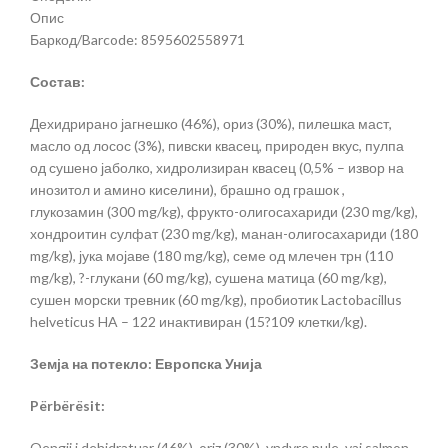
Опис
Баркод/Barcode: 8595602558971
Состав:
Дехидрирано јагнешко (46%), ориз (30%), пилешка маст,
масло од лосос (3%), пивски квасец, природен вкус, пулпа
од сушено јаболко, хидролизиран квасец (0,5% – извор на
инозитол и амино киселини), брашно од грашок ,
глукозамин (300 mg/kg), фрукто-олигосахариди (230 mg/kg),
хондроитин сулфат (230 mg/kg), манан-олигосахариди (180
mg/kg), јука мојаве (180 mg/kg), семе од млечен трн (110
mg/kg), ?-глукани (60 mg/kg), сушена матица (60 mg/kg),
сушен морски тревник (60 mg/kg), пробиотик Lactobacillus
helveticus HA – 122 инактивиран (15?109 клетки/kg).
Земја на потекло: Европска Унија
Përbërësit:
Qengji i dehidratuar (46%), oriz (30%), yndyre pule, vaj salmon