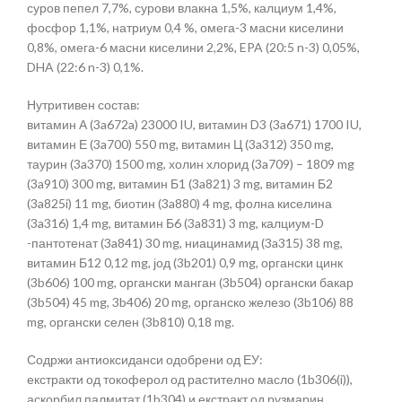
суров пепел 7,7%, сурови влакна 1,5%, калциум 1,4%,
фосфор 1,1%, натриум 0,4 %, омега-3 масни киселини
0,8%, омега-6 масни киселини 2,2%, EPA (20:5 n-3) 0,05%,
DHA (22:6 n-3) 0,1%.
Нутритивен состав:
витамин А (3a672a) 23000 IU, витамин D3 (3a671) 1700 IU,
витамин Е (3a700) 550 mg, витамин Ц (3a312) 350 mg,
таурин (3a370) 1500 mg, холин хлорид (3a709) – 1809 mg
(3a910) 300 mg, витамин Б1 (3a821) 3 mg, витамин Б2
(3a825i) 11 mg, биотин (3a880) 4 mg, фолна киселина
(3a316) 1,4 mg, витамин Б6 (3a831) 3 mg, калциум-D
-пантотенат (3a841) 30 mg, ниацинамид (3a315) 38 mg,
витамин Б12 0,12 mg, јод (3b201) 0,9 mg, органски цинк
(3b606) 100 mg, органски манган (3b504) органски бакар
(3b504) 45 mg, 3b406) 20 mg, органско железо (3b106) 88
mg, органски селен (3b810) 0,18 mg.
Содржи антиоксиданси одобрени од ЕУ:
екстракти од токоферол од растително масло (1b306(i)),
аскорбил палмитат (1b304) и екстракт од рузмарин.