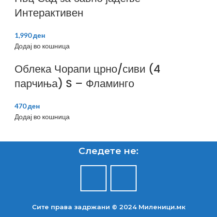
Интерактивен
1,990
ден
Додај во кошница
Облека Чорапи црно/сиви (4
парчиња) S – Фламинго
470
ден
Додај во кошница
Следете не:
Сите права задржани © 2024 Mиленици.мк