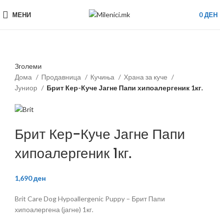
МЕНИ
0
ДЕН
Зголеми
Дома
Продавница
Кучиња
Храна за куче
Јуниор
Брит Кер-Куче Јагне Папи хипоалергеник 1кг.
Брит Кер-Куче Јагне Папи
хипоалергеник 1кг.
1,690
ден
Brit Care Dog Hypoallergenic Puppy – Брит Папи
хипоалергена (јагне) 1кг.