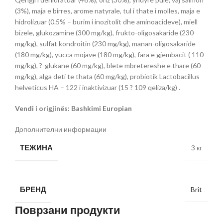
(3%), maja e birres, arome natyrale, tul i thate i molles, maja e
hidrolizuar (0.5% – burim i inozitolit dhe aminoacideve), miell
bizele, glukozamine (300 mg/kg), frukto-oligosakaride (230
mg/kg), sulfat kondroitin (230 mg/kg), manan-oligosakaride
(180 mg/kg), yucca mojave (180 mg/kg), fara e gjembacit ( 110
mg/kg), ?-glukane (60 mg/kg), blete mbretereshe e thare (60
mg/kg), alga deti te thata (60 mg/kg), probiotik Lactobacillus
helveticus HA – 122 i inaktivizuar (15 ? 109 qeliza/kg) .
Vendi i origjinës: Bashkimi Europian
Дополнителни информации
ТЕЖИНА
3 кг
БРЕНД
Brit
Поврзани продукти