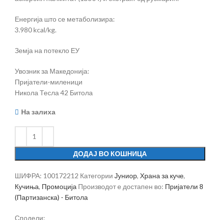
Енергија што се метаболизира:
3.980 kcal/kg.
Земја на потекло ЕУ
Увозник за Македонија:
Пријатели-миленици
Никола Тесла 42 Битола
На залиха
ДОДАЈ ВО КОШНИЦА
ШИФРА:
100172212
Категории
Јуниор
,
Храна за куче
,
Кучиња
,
Промоција
Производот е достапен во:
Пријатели 8
(Партизанска) - Битола
Сподели: