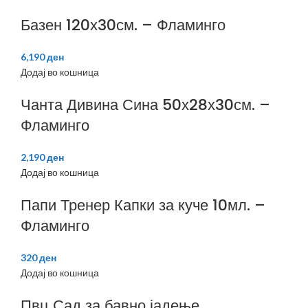
Базен 120х30см. – Фламинго
6,190
ден
Додај во кошница
Чанта Дивина Сина 50х28х30см. –
Фламинго
2,190
ден
Додај во кошница
Папи Тренер Капки за куче 10мл. –
Фламинго
320
ден
Додај во кошница
Пвц Сад за бавно јадење