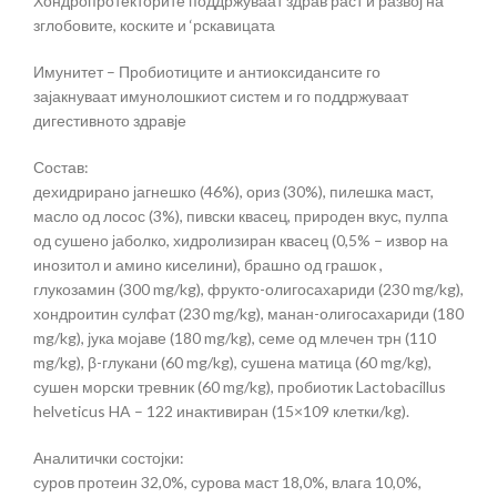
Хондропротекторите поддржуваат здрав раст и развој на
зглобовите, коските и ‘рскавицата
Имунитет – Пробиотиците и антиоксидансите го
зајакнуваат имунолошкиот систем и го поддржуваат
дигестивното здравје
Состав:
дехидрирано јагнешко (46%), ориз (30%), пилешка маст,
масло од лосос (3%), пивски квасец, природен вкус, пулпа
од сушено јаболко, хидролизиран квасец (0,5% – извор на
инозитол и амино киселини), брашно од грашок ,
глукозамин (300 mg/kg), фрукто-олигосахариди (230 mg/kg),
хондроитин сулфат (230 mg/kg), манан-олигосахариди (180
mg/kg), јука мојаве (180 mg/kg), семе од млечен трн (110
mg/kg), β-глукани (60 mg/kg), сушена матица (60 mg/kg),
сушен морски тревник (60 mg/kg), пробиотик Lactobacillus
helveticus HA – 122 инактивиран (15×109 клетки/kg).
Аналитички состојки:
суров протеин 32,0%, сурова маст 18,0%, влага 10,0%,