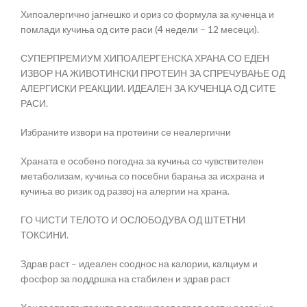
Хипоалергично јагнешко и ориз со формула за кученца и
помлади кучиња од сите раси (4 недели – 12 месеци).
СУПЕРПРЕМИУМ ХИПОАЛЕРГЕНСКА ХРАНА СО ЕДЕН
ИЗВОР НА ЖИВОТИНСКИ ПРОТЕИН ЗА СПРЕЧУВАЊЕ ОД
АЛЕРГИСКИ РЕАКЦИИ. ИДЕАЛЕН ЗА КУЧЕНЦА ОД СИТЕ
РАСИ.
Избраните извори на протеини се неалергични
Храната е особено погодна за кучиња со чувствителен
метаболизам, кучиња со посебни барања за исхрана и
кучиња во ризик од развој на алергии на храна.
ГО ЧИСТИ ТЕЛОТО И ОСЛОБОДУВА ОД ШТЕТНИ
ТОКСИНИ.
Здрав раст – идеален сооднос на калории, калциум и
фосфор за поддршка на стабилен и здрав раст