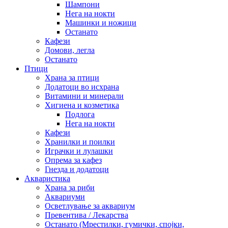
Шампони
Нега на нокти
Машинки и ножици
Останато
Кафези
Домови, легла
Останато
Птици
Храна за птици
Додатоци во исхрана
Витамини и минерали
Хигиена и козметика
Подлога
Нега на нокти
Кафези
Хранилки и поилки
Играчки и лулашки
Опрема за кафез
Гнезда и додатоци
Акваристика
Храна за риби
Аквариуми
Осветлување за аквариум
Превентива / Лекарства
Останато (Мрестилки, гумички, спојки,