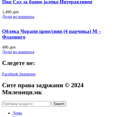
Пвц Сад за бавно јадење Интерактивен
1,490
ден
Додај во кошница
Облека Чорапи црно/сиви (4 парчиња) M –
Фламинго
490
ден
Додај во кошница
Следете не:
Facebook
Instagram
Сите права задржани © 2024
Mиленици.мк
Search
Дома