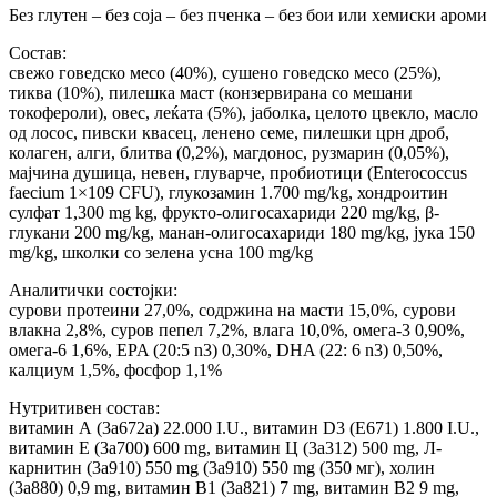
Без глутен – без соја – без пченка – без бои или хемиски ароми
Состав:
свежо говедско месо (40%), сушено говедско месо (25%),
тиква (10%), пилешка маст (конзервирана со мешани
токофероли), овес, леќата (5%), јаболка, целото цвекло, масло
од лосос, пивски квасец, ленено семе, пилешки црн дроб,
колаген, алги, блитва (0,2%), магдонос, рузмарин (0,05%),
мајчина душица, невен, глуварче, пробиотици (Enterococcus
faecium 1×109 CFU), глукозамин 1.700 mg/kg, хондроитин
сулфат 1,300 mg kg, фрукто-олигосахариди 220 mg/kg, β-
глукани 200 mg/kg, манан-олигосахариди 180 mg/kg, јука 150
mg/kg, школки со зелена усна 100 mg/kg
Аналитички состојки:
сурови протеини 27,0%, содржина на масти 15,0%, сурови
влакна 2,8%, суров пепел 7,2%, влага 10,0%, омега-3 0,90%,
омега-6 1,6%, EPA (20:5 n3) 0,30%, DHA (22: 6 n3) 0,50%,
калциум 1,5%, фосфор 1,1%
Нутритивен состав:
витамин А (3a672a) 22.000 I.U., витамин D3 (E671) 1.800 I.U.,
витамин Е (3a700) 600 mg, витамин Ц (3a312) 500 mg, Л-
карнитин (3a910) 550 mg (3a910) 550 mg (350 мг), холин
(3a880) 0,9 mg, витамин B1 (3a821) 7 mg, витамин B2 9 mg,