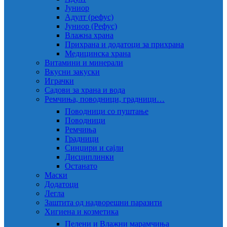
Јуниор
Адулт (рефус)
Јуниор (Рефус)
Влажна храна
Прихрана и додатоци за прихрана
Медицинска храна
Витамини и минерали
Вкусни закуски
Играчки
Садови за храна и вода
Ремчиња, поводници, градници…
Поводници со пуштање
Поводници
Ремчиња
Градници
Синџири и сајли
Дисциплинки
Останато
Маски
Додатоци
Легла
Заштита од надворешни паразити
Хигиена и козметика
Пелени и Влажни марамчиња