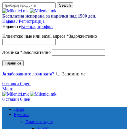
Search
Бесплатна испорака за нарачки над 1500 ден.
Најава / Регистрација
Најави се
Креирај профил
Клиентско име или email адреса
*
Задолжително
Лозинка
*
Задолжително
Најави се
Ја заборавивте лозинката?
Запомни ме
0
ставки
0
ден
Мени
0
ставки
0
ден
Дома
Кучиња
Храна за куче
Адулт