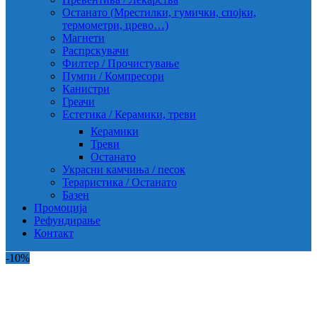
Останато (Мрестилки, гумички, спојки,
термометри, црево…)
Магнети
Распрскувачи
Филтер / Прочистување
Пумпи / Компресори
Канистри
Греачи
Естетика / Керамики, треви
Керамики
Треви
Останато
Украсни камчиња / песок
Тераристика / Останато
Базен
Промоција
Рефундирање
Контакт
-10%