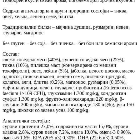
Подобрен вкус и свежа арома, поголема долгорочна вкусност
Содржи антички зрна и други природни состојки – тиква,
овес, хељда, ленено семе, блитва
Традиционални билки – мајчина душица, рузмарин, невен,
глуварче, магдонос
Без глутен – без соја – без пченка – без бои или хемиски ароми
Состав:
свежо говедско месо (40%), сушено говедско месо (25%),
тиква (10%), пилешка маст (конзервирана со мешани
токофероли), овес, леќата (5%), јаболка, целото цвекло, масло
од лосос, пивски квасец, ленено семе, пилешки црн дроб,
колаген, алги, блитва (0,2%), магдонос, рузмарин (0,05%),
мајчина душица, невен, глуварче, пробиотици (Enterococcus
faecium 1×109 CFU), глукозамин 1.700 mg/kg, хондроитин
сулфат 1,300 mg kg, фрукто-олигосахариди 220 mg/kg, β-
глукани 200 mg/kg, манан-олигосахариди 180 mg/kg, јука 150
mg/kg, школки со зелена усна 100 mg/kg
Аналитички состојки:
сурови протеини 27,0%, содржина на масти 15,0%, сурови
влакна 2,8%, суров пепел 7,2%, влага 10,0%, омега-3 0,90%,
омега-6 1,6%, EPA (20:5 n3) 0,30%, DHA (22: 6 n3) 0,50%,