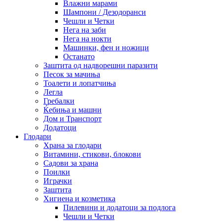
Влажни марами
Шампони / Дезодоранси
Чешли и Четки
Нега на заби
Нега на нокти
Машинки, фен и ножици
Останато
Заштита од надворешни паразити
Песок за мачиња
Тоалети и лопатчиња
Легла
Гребалки
Ќебиња и машни
Дом и Транспорт
Додатоци
Глодари
Храна за глодари
Витамини, стикови, блокови
Садови за храна
Поилки
Играчки
Заштита
Хигиена и козметика
Пилевини и додатоци за подлога
Чешли и Четки