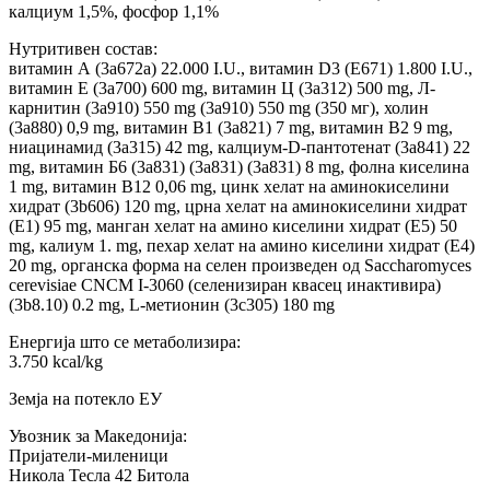
калциум 1,5%, фосфор 1,1%
Нутритивен состав:
витамин А (3a672a) 22.000 I.U., витамин D3 (E671) 1.800 I.U.,
витамин Е (3a700) 600 mg, витамин Ц (3a312) 500 mg, Л-
карнитин (3a910) 550 mg (3a910) 550 mg (350 мг), холин
(3a880) 0,9 mg, витамин B1 (3a821) 7 mg, витамин B2 9 mg,
ниацинамид (3a315) 42 mg, калциум-D-пантотенат (3a841) 22
mg, витамин Б6 (3a831) (3a831) (3a831) 8 mg, фолна киселина
1 mg, витамин B12 0,06 mg, цинк хелат на аминокиселини
хидрат (3b606) 120 mg, црна хелат на аминокиселини хидрат
(Е1) 95 mg, манган хелат на амино киселини хидрат (E5) 50
mg, калиум 1. mg, пехар хелат на амино киселини хидрат (Е4)
20 mg, органска форма на селен произведен од Saccharomyces
cerevisiae CNCM I-3060 (селенизиран квасец инактивира)
(3b8.10) 0.2 mg, L-метионин (3c305) 180 mg
Енергија што се метаболизира:
3.750 kcal/kg
Земја на потекло ЕУ
Увозник за Македонија:
Пријатели-миленици
Никола Тесла 42 Битола