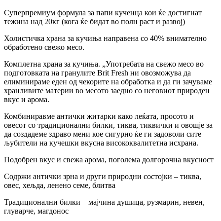
Суперпремиум формула за папи кученца кои ќе достигнат
тежина над 20кг (кога ќе бидат во полн раст и развој)
Холистичка храна за кучиња направена со 40% внимателно
обработено свежо месо.
Комплетна храна за кучиња. „Употребата на свежо месо во
подготовката на гранулите Brit Fresh ни овозможува да
елиминираме еден од чекорите на обработка и да ги зачуваме
хранливите материи во месото заедно со неговиот природен
вкус и арома.
Комбиниравме антички житарки како леќата, просото и
овесот со традиционални билки, тиква, тиквички и овошје за
да создадеме здраво мени кое сигурно ќе ги задоволи сите
љубители на кучешки вкусна висококвалитетна исхрана.
Подобрен вкус и свежа арома, поголема долгорочна вкусност
Содржи антички зрна и други природни состојки – тиква,
овес, хељда, ленено семе, блитва
Традиционални билки – мајчина душица, рузмарин, невен,
глуварче, магдонос