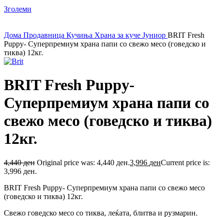
Зголеми
Дома
Продавница
Кучиња
Храна за куче
Јуниор
BRIT Fresh
Puppy- Суперпремиум храна папи со свежо месо (говедско и
тиква) 12кг.
BRIT Fresh Puppy-
Суперпремиум храна папи со
свежо месо (говедско и тиква)
12кг.
4,440
ден
Original price was: 4,440 ден.
3,996
ден
Current price is:
3,996 ден.
BRIT Fresh Puppy- Суперпремиум храна папи со свежо месо
(говедско и тиква) 12кг.
Свежо говедско месо со тиква, леќата, блитва и рузмарин.