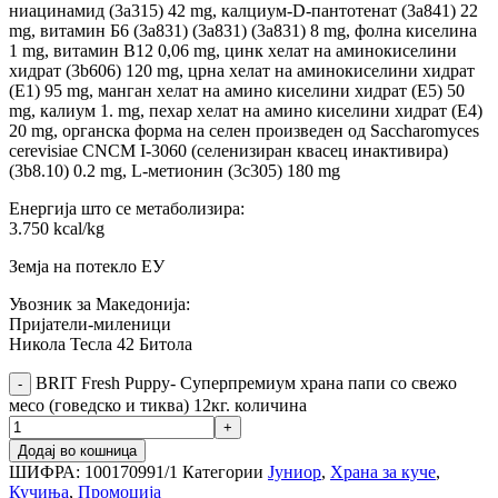
ниацинамид (3a315) 42 mg, калциум-D-пантотенат (3a841) 22
mg, витамин Б6 (3a831) (3a831) (3a831) 8 mg, фолна киселина
1 mg, витамин B12 0,06 mg, цинк хелат на аминокиселини
хидрат (3b606) 120 mg, црна хелат на аминокиселини хидрат
(Е1) 95 mg, манган хелат на амино киселини хидрат (E5) 50
mg, калиум 1. mg, пехар хелат на амино киселини хидрат (Е4)
20 mg, органска форма на селен произведен од Saccharomyces
cerevisiae CNCM I-3060 (селенизиран квасец инактивира)
(3b8.10) 0.2 mg, L-метионин (3c305) 180 mg
Енергија што се метаболизира:
3.750 kcal/kg
Земја на потекло ЕУ
Увозник за Македонија:
Пријатели-миленици
Никола Тесла 42 Битола
BRIT Fresh Puppy- Суперпремиум храна папи со свежо
месо (говедско и тиква) 12кг. количина
Додај во кошница
ШИФРА:
100170991/1
Категории
Јуниор
,
Храна за куче
,
Кучиња
,
Промоција