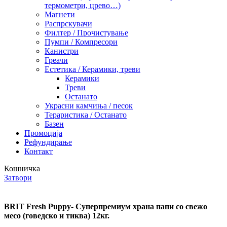
термометри, црево…)
Магнети
Распрскувачи
Филтер / Прочистување
Пумпи / Компресори
Канистри
Греачи
Естетика / Керамики, треви
Керамики
Треви
Останато
Украсни камчиња / песок
Тераристика / Останато
Базен
Промоција
Рефундирање
Контакт
Кошничка
Затвори
BRIT Fresh Puppy- Суперпремиум храна папи со свежо
месо (говедско и тиква) 12кг.