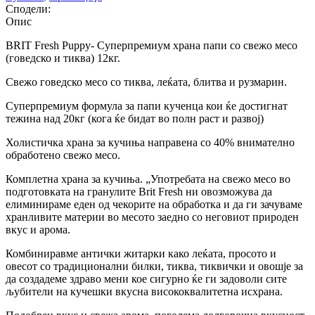
Сподели:
Опис
BRIT Fresh Puppy- Суперпремиум храна папи со свежо месо
(говедско и тиква) 12кг.
Свежо говедско месо со тиква, леќата, блитва и рузмарин.
Суперпремиум формула за папи кученца кои ќе достигнат
тежина над 20кг (кога ќе бидат во полн раст и развој)
Холистичка храна за кучиња направена со 40% внимателно
обработено свежо месо.
Комплетна храна за кучиња. „Употребата на свежо месо во
подготовката на гранулите Brit Fresh ни овозможува да
елиминираме еден од чекорите на обработка и да ги зачуваме
хранливите материи во месото заедно со неговиот природен
вкус и арома.
Комбиниравме антички житарки како леќата, просото и
овесот со традиционални билки, тиква, тиквички и овошје за
да создадеме здраво мени кое сигурно ќе ги задоволи сите
љубители на кучешки вкусна висококвалитетна исхрана.