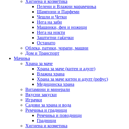
Хигиена и козметика
Пелени и Влажни марамчиња
Шампони и Парфеми
Чешли и Четки
Нега на заби
Машинки, фен и ножици
Нега на нокти
Заштитни гаќички
Останато
Облека, патики, чорапи, машни
Дом и Транспорт
Мачиња
Храна за маче
Храна за маче (китен и адулт)
Влажна храна
Храна за маче китен и адулт (рефус)
Медицинска храна
Витамини и минерали
Вкусни закуски
Играчки
Садови за храна и вода
Ремчиња и градници
Ремчиња и поводници
Градници
Хигиена и козметика