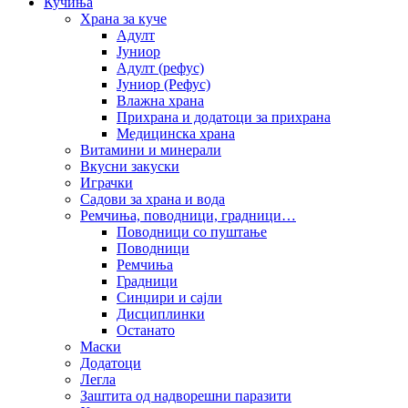
Кучиња
Храна за куче
Адулт
Јуниор
Адулт (рефус)
Јуниор (Рефус)
Влажна храна
Прихрана и додатоци за прихрана
Медицинска храна
Витамини и минерали
Вкусни закуски
Играчки
Садови за храна и вода
Ремчиња, поводници, градници…
Поводници со пуштање
Поводници
Ремчиња
Градници
Синџири и сајли
Дисциплинки
Останато
Маски
Додатоци
Легла
Заштита од надворешни паразити