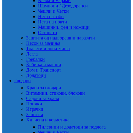
Влажни марами
Шампони / Дезодоранси
Чешли и Четки
Нега на заби
Нега на нокти
Машинки, фен и ножици
Останато
Заштита од надворешни паразити
Песок за мачиња
Тоалети и лопатчиња
Легла
Гребалки
Ќебиња и машни
Дом и Транспорт
Додатоци
Глодари
Храна за глодари
Витамини, стикови, блокови
Садови за храна
Поилки
Играчки
Заштита
Хигиена и козметика
Пилевини и додатоци за подлога
Чешли и Четки