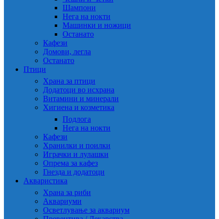
Шампони
Нега на нокти
Машинки и ножици
Останато
Кафези
Домови, легла
Останато
Птици
Храна за птици
Додатоци во исхрана
Витамини и минерали
Хигиена и козметика
Подлога
Нега на нокти
Кафези
Хранилки и поилки
Играчки и лулашки
Опрема за кафез
Гнезда и додатоци
Акваристика
Храна за риби
Аквариуми
Осветлување за аквариум
Превентива / Лекарства