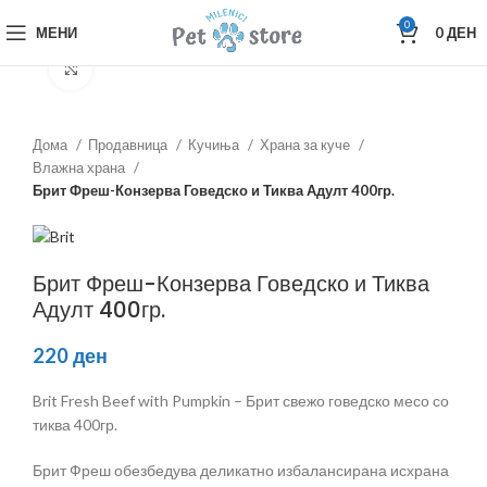
0
МЕНИ
0
ДЕН
Зголеми
Дома
Продавница
Кучиња
Храна за куче
Влажна храна
Брит Фреш-Конзерва Говедско и Тиква Адулт 400гр.
Брит Фреш-Конзерва Говедско и Тиква
Адулт 400гр.
220
ден
Brit Fresh Beef with Pumpkin – Брит свежо говедско месо со
тиква 400гр.
Брит Фреш обезбедува деликатно избалансирана исхрана