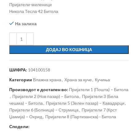
Пријатели-миленици
Никола Тесла 42 Битола
На залиха
ДОДАЈ ВО КОШНИЦА
ШИФРА:
104100158
Категории
Влажна храна
,
Храна за куче
,
Кучиња
Производот е достапен во:
Пријатели 1 (Пошта) – Битола
,
Пријатели 2 (Нов пазар) – Битола
,
Пријатели 3 (Бела
чешма) – Битола
,
Пријатели 5 (Зелен пазар) – Кавадарци
,
Пријатели 6 (Болница) – Струмица
,
Пријатели 7 (Крст
Џамија) – Охрид
,
Пријатели 8 (Партизанска) - Битола
Сподели: