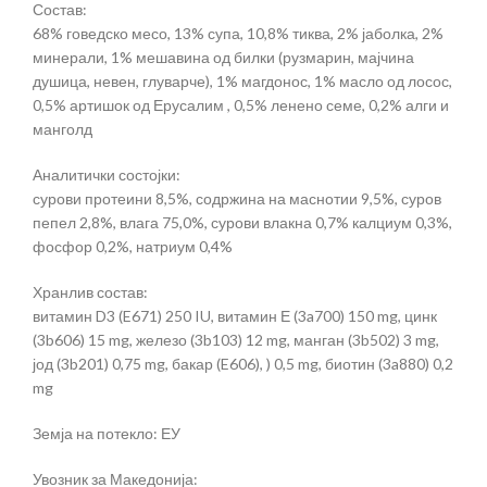
Состав:
68% говедско месо, 13% супа, 10,8% тиква, 2% јаболка, 2%
минерали, 1% мешавина од билки (рузмарин, мајчина
душица, невен, глуварче), 1% магдонос, 1% масло од лосос,
0,5% артишок од Ерусалим , 0,5% ленено семе, 0,2% алги и
манголд
Аналитички состојки:
сурови протеини 8,5%, содржина на маснотии 9,5%, суров
пепел 2,8%, влага 75,0%, сурови влакна 0,7% калциум 0,3%,
фосфор 0,2%, натриум 0,4%
Хранлив состав:
витамин D3 (E671) 250 IU, витамин Е (3a700) 150 mg, цинк
(3b606) 15 mg, железо (3b103) 12 mg, манган (3b502) 3 mg,
јод (3b201) 0,75 mg, бакар (E606), ) 0,5 mg, биотин (3a880) 0,2
mg
Земја на потекло: ЕУ
Увозник за Македонија: