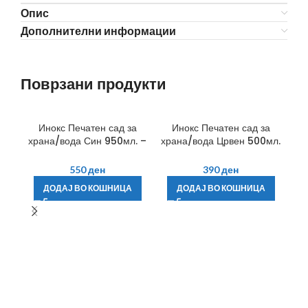
Опис
Дополнителни информации
Поврзани продукти
Инокс Печатен сад за
Инокс Печатен сад за
храна/вода Син 950мл. –
храна/вода Црвен 500мл.
Фламинго
– Фламинго
550
ден
390
ден
ДОДАЈ ВО КОШНИЦА
ДОДАЈ ВО КОШНИЦА