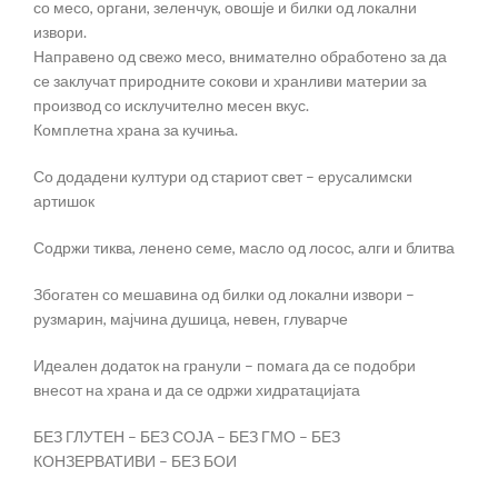
со месо, органи, зеленчук, овошје и билки од локални
извори.
Направено од свежо месо, внимателно обработено за да
се заклучат природните сокови и хранливи материи за
производ со исклучително месен вкус.
Комплетна храна за кучиња.
Со додадени култури од стариот свет – ерусалимски
артишок
Содржи тиква, ленено семе, масло од лосос, алги и блитва
Збогатен со мешавина од билки од локални извори –
рузмарин, мајчина душица, невен, глуварче
Идеален додаток на гранули – помага да се подобри
внесот на храна и да се одржи хидратацијата
БЕЗ ГЛУТЕН – БЕЗ СОЈА – БЕЗ ГМО – БЕЗ
КОНЗЕРВАТИВИ – БЕЗ БОИ