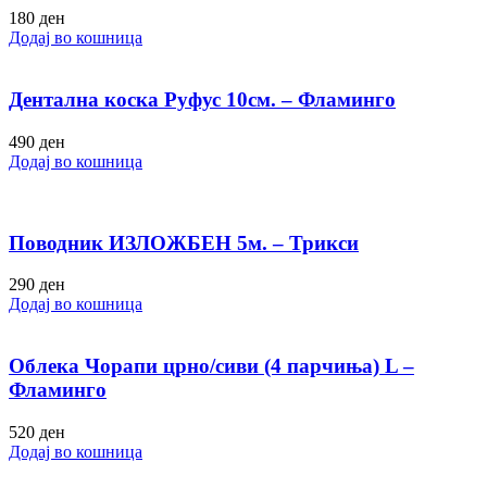
180
ден
Додај во кошница
Дентална коска Руфус 10см. – Фламинго
490
ден
Додај во кошница
Поводник ИЗЛОЖБЕН 5м. – Трикси
290
ден
Додај во кошница
Облека Чорапи црно/сиви (4 парчиња) L –
Фламинго
520
ден
Додај во кошница