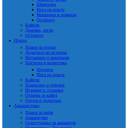
Шампони
Нега на нокти
Машинки и ножици
Останато
Кафези
Домови, легла
Останато
Птици
Храна за птици
Додатоци во исхрана
Витамини и минерали
Хигиена и козметика
Подлога
Нега на нокти
Кафези
Хранилки и поилки
Играчки и лулашки
Опрема за кафез
Гнезда и додатоци
Акваристика
Храна за риби
Аквариуми
Осветлување за аквариум
Превентива / Лекарства