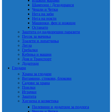
Влажни марами
Шампони / Дезодоранси
Чешли и Четки
Нега на заби
Нега на нокти
Машинки, фен и ножици
Останато
Заштита од надворешни паразити
Песок за мачиња
Тоалети и лопатчиња
Легла
Гребалки
Ќебиња и машни
Дом и Транспорт
Додатоци
Глодари
Храна за глодари
Витамини, стикови, блокови
Садови за храна
Поилки
Играчки
Заштита
Хигиена и козметика
Пилевини и додатоци за подлога
Чешли и Четки