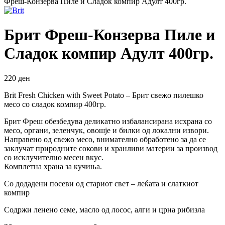
Фреш-Конзерва Пиле и Сладок компир Адулт 400гр.
Брит Фреш-Конзерва Пиле и
Сладок компир Адулт 400гр.
220
ден
Brit Fresh Chicken with Sweet Potato – Брит свежо пилешко
месо со сладок компир 400гр.
Брит Фреш обезбедува деликатно избалансирана исхрана со
месо, органи, зеленчук, овошје и билки од локални извори.
Направено од свежо месо, внимателно обработено за да се
заклучат природните сокови и хранливи материи за производ
со исклучително месен вкус.
Комплетна храна за кучиња.
Со додадени посеви од стариот свет – леќата и слаткиот
компир
Содржи ленено семе, масло од лосос, алги и црна рибизла