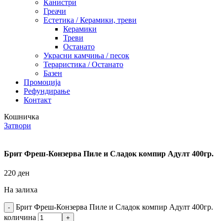
Канистри
Греачи
Естетика / Керамики, треви
Керамики
Треви
Останато
Украсни камчиња / песок
Тераристика / Останато
Базен
Промоција
Рефундирање
Контакт
Кошничка
Затвори
Брит Фреш-Конзерва Пиле и Сладок компир Адулт 400гр.
220
ден
На залиха
Брит Фреш-Конзерва Пиле и Сладок компир Адулт 400гр.
количина