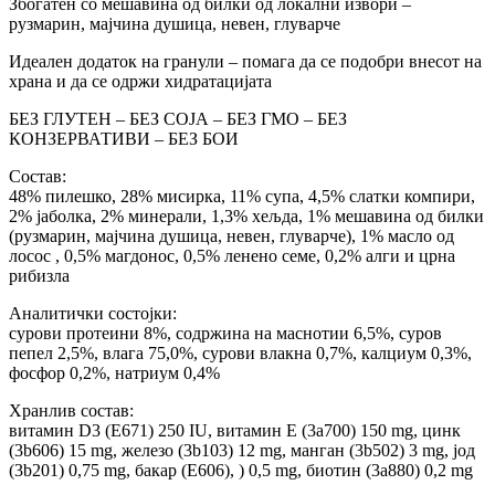
Збогатен со мешавина од билки од локални извори –
рузмарин, мајчина душица, невен, глуварче
Идеален додаток на гранули – помага да се подобри внесот на
храна и да се одржи хидратацијата
БЕЗ ГЛУТЕН – БЕЗ СОЈА – БЕЗ ГМО – БЕЗ
КОНЗЕРВАТИВИ – БЕЗ БОИ
Состав:
48% пилешко, 28% мисирка, 11% супа, 4,5% слатки компири,
2% јаболка, 2% минерали, 1,3% хељда, 1% мешавина од билки
(рузмарин, мајчина душица, невен, глуварче), 1% масло од
лосос , 0,5% магдонос, 0,5% ленено семе, 0,2% алги и црна
рибизла
Аналитички состојки:
сурови протеини 8%, содржина на маснотии 6,5%, суров
пепел 2,5%, влага 75,0%, сурови влакна 0,7%, калциум 0,3%,
фосфор 0,2%, натриум 0,4%
Хранлив состав:
витамин D3 (E671) 250 IU, витамин Е (3a700) 150 mg, цинк
(3b606) 15 mg, железо (3b103) 12 mg, манган (3b502) 3 mg, јод
(3b201) 0,75 mg, бакар (E606), ) 0,5 mg, биотин (3a880) 0,2 mg