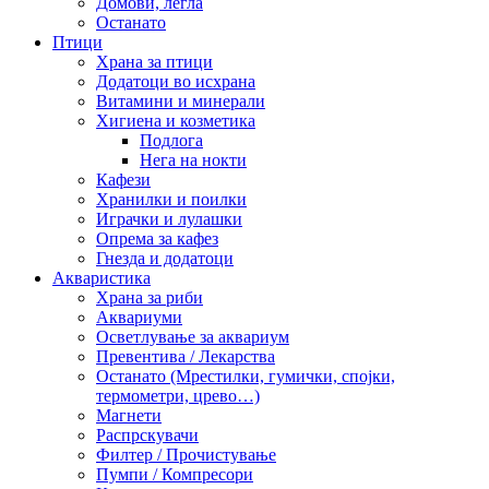
Домови, легла
Останато
Птици
Храна за птици
Додатоци во исхрана
Витамини и минерали
Хигиена и козметика
Подлога
Нега на нокти
Кафези
Хранилки и поилки
Играчки и лулашки
Опрема за кафез
Гнезда и додатоци
Акваристика
Храна за риби
Аквариуми
Осветлување за аквариум
Превентива / Лекарства
Останато (Мрестилки, гумички, спојки,
термометри, црево…)
Магнети
Распрскувачи
Филтер / Прочистување
Пумпи / Компресори