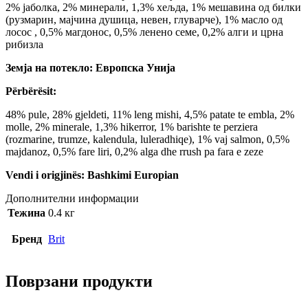
2% јаболка, 2% минерали, 1,3% хељда, 1% мешавина од билки
(рузмарин, мајчина душица, невен, глуварче), 1% масло од
лосос , 0,5% магдонос, 0,5% ленено семе, 0,2% алги и црна
рибизла
Земја на потекло: Европска Унија
Përbërësit:
48% pule, 28% gjeldeti, 11% leng mishi, 4,5% patate te embla, 2%
molle, 2% minerale, 1,3% hikerror, 1% barishte te perziera
(rozmarine, trumze, kalendula, luleradhiqe), 1% vaj salmon, 0,5%
majdanoz, 0,5% fare liri, 0,2% alga dhe rrush pa fara e zeze
Vendi i origjinës: Bashkimi Europian
Дополнителни информации
Тежина
0.4 кг
Бренд
Brit
Поврзани продукти