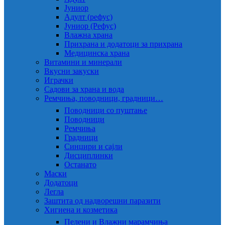
Јуниор
Адулт (рефус)
Јуниор (Рефус)
Влажна храна
Прихрана и додатоци за прихрана
Медицинска храна
Витамини и минерали
Вкусни закуски
Играчки
Садови за храна и вода
Ремчиња, поводници, градници…
Поводници со пуштање
Поводници
Ремчиња
Градници
Синџири и сајли
Дисциплинки
Останато
Маски
Додатоци
Легла
Заштита од надворешни паразити
Хигиена и козметика
Пелени и Влажни марамчиња