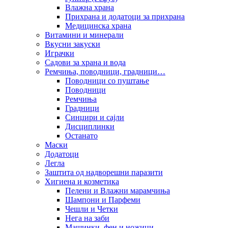
Влажна храна
Прихрана и додатоци за прихрана
Медицинска храна
Витамини и минерали
Вкусни закуски
Играчки
Садови за храна и вода
Ремчиња, поводници, градници…
Поводници со пуштање
Поводници
Ремчиња
Градници
Синџири и сајли
Дисциплинки
Останато
Маски
Додатоци
Легла
Заштита од надворешни паразити
Хигиена и козметика
Пелени и Влажни марамчиња
Шампони и Парфеми
Чешли и Четки
Нега на заби
Машинки, фен и ножици