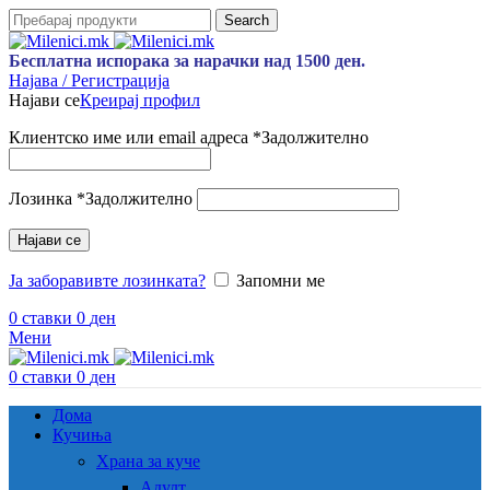
Search
Бесплатна испорака за нарачки над 1500 ден.
Најава / Регистрација
Најави се
Креирај профил
Клиентско име или email адреса
*
Задолжително
Лозинка
*
Задолжително
Најави се
Ја заборавивте лозинката?
Запомни ме
0
ставки
0
ден
Мени
0
ставки
0
ден
Дома
Кучиња
Храна за куче
Адулт