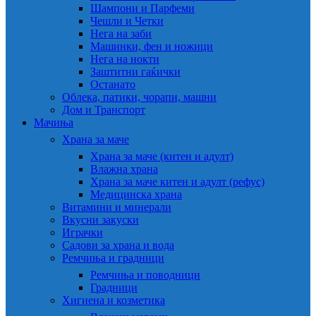
Шампони и Парфеми
Чешли и Четки
Нега на заби
Машинки, фен и ножици
Нега на нокти
Заштитни гаќички
Останато
Облека, патики, чорапи, машни
Дом и Транспорт
Мачиња
Храна за маче
Храна за маче (китен и адулт)
Влажна храна
Храна за маче китен и адулт (рефус)
Медицинска храна
Витамини и минерали
Вкусни закуски
Играчки
Садови за храна и вода
Ремчиња и градници
Ремчиња и поводници
Градници
Хигиена и козметика