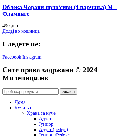
Облека Чорапи црно/сиви (4 парчиња) M –
Фламинго
490
ден
Додај во кошница
Следете не:
Facebook
Instagram
Сите права задржани © 2024
Mиленици.мк
Search
Дома
Кучиња
Храна за куче
Адулт
Јуниор
Адулт (рефус)
Јуниор (Рефус)