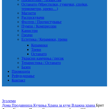
Останато (Мрестилки, гумички, спојки,
термометри, црево…)
Магнети
Распрскувачи
Филтер / Прочистување
Пумпи / Компресори
Канистри
Греачи
Естетика / Керамики, треви
Керамики
Треви
Останато
Украсни камчиња / песок
Тераристика / Останато
Базен
Промоција
Рефундирање
Контакт
Зголеми
Дома
Продавница
Кучиња
Храна за куче
Влажна храна
Брит