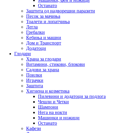
Машинки, фен и ножици
Останато
Заштита од надворешни паразити
Песок за мачиња
Тоалети и лопатчиња
Легла
Гребалки
Ќебиња и машни
Дом и Транспорт
Додатоци
Глодари
Храна за глодари
Витамини, стикови, блокови
Садови за храна
Поилки
Играчки
Заштита
Хигиена и козметика
Пилевини и додатоци за подлога
Чешли и Четки
Шампони
Нега на нокти
Машинки и ножици
Останато
Кафези