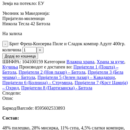
Земја на потекло: ЕУ
Увозник за Македонија:
Пријатели-миленици
Никола Тесла 42 Битола
На залиха
Брит Фреш-Конзерва Пиле и Сладок компир Адулт 400гр.
количина
Додај во кошница
ШИФРА:
104100159
Категории
Влажна храна
,
Храна за куче
,
Кучиња
Производот е достапен во:
Пријатели 1 (Пошта) –
Битола
,
Пријатели 2 (Нов пазар) – Битола
,
Пријатели 3 (Бела
чешма) – Битола
,
Пријатели 5 (Зелен пазар) – Кавадарци
,
Пријатели 6 (Болница) – Струмица
,
Пријатели 7 (Крст Џамија)
– Охрид
,
Пријатели 8 (Партизанска) - Битола
Сподели:
Опис
Баркод/Barcode: 8595602533893
Состав:
48% пилешко, 28% мисирка, 11% супа, 4,5% слатки компири,