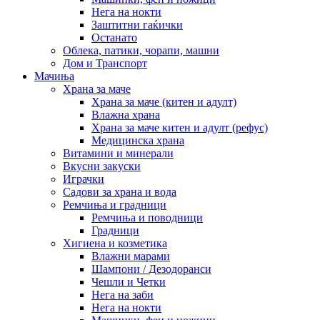
Нега на нокти
Заштитни гаќички
Останато
Облека, патики, чорапи, машни
Дом и Транспорт
Мачиња
Храна за маче
Храна за маче (китен и адулт)
Влажна храна
Храна за маче китен и адулт (рефус)
Медицинска храна
Витамини и минерали
Вкусни закуски
Играчки
Садови за храна и вода
Ремчиња и градници
Ремчиња и поводници
Градници
Хигиена и козметика
Влажни марами
Шампони / Дезодоранси
Чешли и Четки
Нега на заби
Нега на нокти