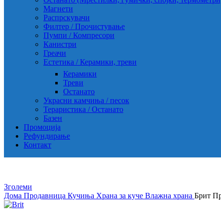
Магнети
Распрскувачи
Филтер / Прочистување
Пумпи / Компресори
Канистри
Греачи
Естетика / Керамики, треви
Керамики
Треви
Останато
Украсни камчиња / песок
Тераристика / Останато
Базен
Промоција
Рефундирање
Контакт
Зголеми
Дома
Продавница
Кучиња
Храна за куче
Влажна храна
Брит Пр