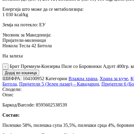
Енергија што може да се метаболизира:
1 030 kcal/kg
Земја на потекло: ЕУ
Увозник за Македонија:
Пријатели-миленици
Никола Тесла 42 Битола
На залиха
Брит Премиум-Конзерва Пиле со Боровинки Адулт 400гр. 
Додај во кошница
ШИФРА:
104100952
Категории
Влажна храна
,
Храна за куче
,
К
Битола
,
Пријатели 5 (Зелен пазар) – Кавадарци
,
Пријатели 6 (Б
Сподели:
Опис
Баркод/Barcode: 8595602538539
Состав:
Пилешко 58%, пилешка супа 35,5%, пилешки срца 4%, боровинк