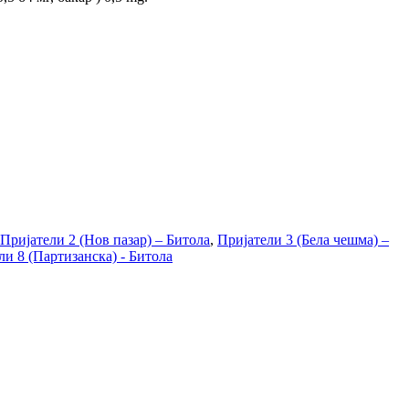
Пријатели 2 (Нов пазар) – Битола
,
Пријатели 3 (Бела чешма) –
ли 8 (Партизанска) - Битола