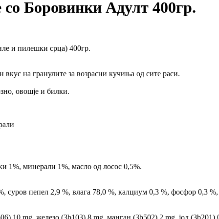
со Боровинки Адулт 400гр.
пиле и пилешки срца) 400гр.
 вкус на гранулите за возрасни кучиња од сите раси.
зно, овошје и билки.
рали
и 1%, минерали 1%, масло од лосос 0,5%.
, суров пепел 2,9 %, влага 78,0 %, калциум 0,3 %, фосфор 0,3 %,
) 10 mg, железо (3b103) 8 mg, манган (3b502) 2 mg, јод (3b201) 0,