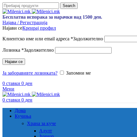
Search
Бесплатна испорака за нарачки над 1500 ден.
Најава / Регистрација
Најави се
Креирај профил
Клиентско име или email адреса
*
Задолжително
Лозинка
*
Задолжително
Најави се
Ја заборавивте лозинката?
Запомни ме
0
ставки
0
ден
Мени
0
ставки
0
ден
Дома
Кучиња
Храна за куче
Адулт
Јуниор