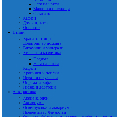
Нега на нокти
Машинки и ножици
Останато
Кафези
Домови, легла
Останато
Птици
Храна за птици
Додатоци во исхрана
Витамини и минерали
Хигиена и козметика
Подлога
Нега на нокти
Кафези
Хранилки и поилки
Играчки и лулашки
Опрема за кафез
Гнезда и додатоци
Акваристика
Храна за риби
Аквариуми
Осветлување за аквариум
Превентива / Лекарства
Останато (Мрестилки, гумички, спојки, термометр