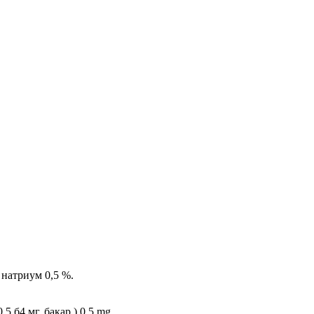
 натриум 0,5 %.
5 б4 мг, бакар ) 0,5 mg.