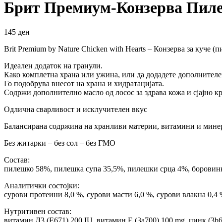
Брит Премиум-Конзерва Пиле 
145
ден
Brit Premium by Nature Chicken with Hearts – Конзерва за куче (
Идеален додаток на гранули.
Како комплетна храна или ужина, или да додадете дополнителен
Го подобрува внесот на храна и хидратацијата.
Содржи дополнително масло од лосос за здрава кожа и сјајно кр
Одлична сварливост и исклучителен вкус
Балансирана содржина на хранливи материи, витамини и мине
Без житарки – без сол – без ГМО
Состав:
пилешко 58%, пилешка супа 35,5%, пилешки срца 4%, боровинк
Аналитички состојки:
сурови протеини 8,0 %, сурови масти 6,0 %, сурови влакна 0,4 %
Нутритивен состав:
витамин Д3 (Е671) 200 IU, витамин Е (3a700) 100 mg, цинк (3b606