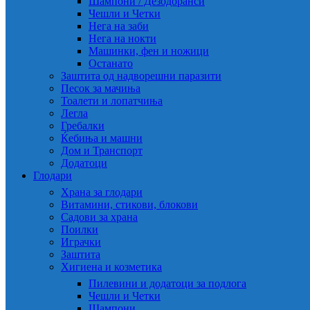
Шампони / Дезодоранси
Чешли и Четки
Нега на заби
Нега на нокти
Машинки, фен и ножици
Останато
Заштита од надворешни паразити
Песок за мачиња
Тоалети и лопатчиња
Легла
Гребалки
Ќебиња и машни
Дом и Транспорт
Додатоци
Глодари
Храна за глодари
Витамини, стикови, блокови
Садови за храна
Поилки
Играчки
Заштита
Хигиена и козметика
Пилевини и додатоци за подлога
Чешли и Четки
Шампони