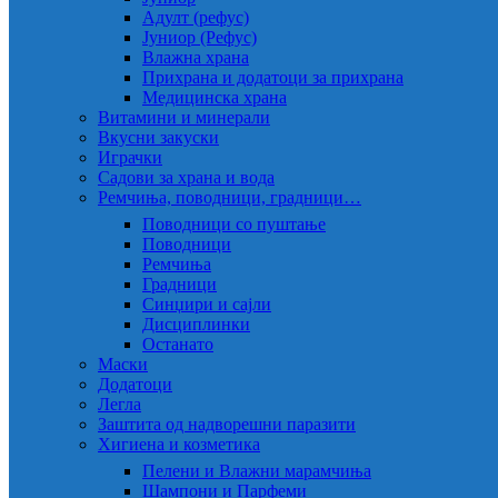
Адулт (рефус)
Јуниор (Рефус)
Влажна храна
Прихрана и додатоци за прихрана
Медицинска храна
Витамини и минерали
Вкусни закуски
Играчки
Садови за храна и вода
Ремчиња, поводници, градници…
Поводници со пуштање
Поводници
Ремчиња
Градници
Синџири и сајли
Дисциплинки
Останато
Маски
Додатоци
Легла
Заштита од надворешни паразити
Хигиена и козметика
Пелени и Влажни марамчиња
Шампони и Парфеми