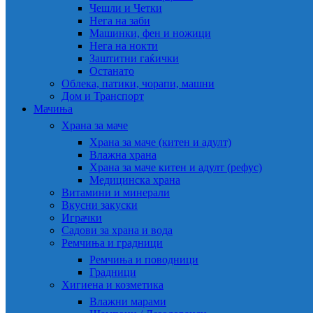
Чешли и Четки
Нега на заби
Машинки, фен и ножици
Нега на нокти
Заштитни гаќички
Останато
Облека, патики, чорапи, машни
Дом и Транспорт
Мачиња
Храна за маче
Храна за маче (китен и адулт)
Влажна храна
Храна за маче китен и адулт (рефус)
Медицинска храна
Витамини и минерали
Вкусни закуски
Играчки
Садови за храна и вода
Ремчиња и градници
Ремчиња и поводници
Градници
Хигиена и козметика
Влажни марами