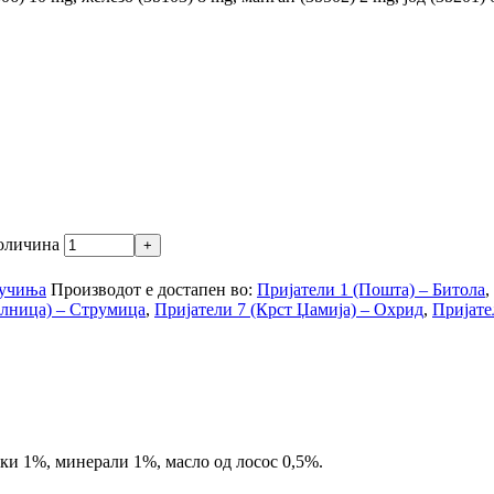
количина
учиња
Производот е достапен во:
Пријатели 1 (Пошта) – Битола
,
олница) – Струмица
,
Пријатели 7 (Крст Џамија) – Охрид
,
Пријате
и 1%, минерали 1%, масло од лосос 0,5%.