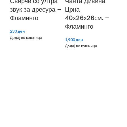
Свирче со ултра
Чанта Дивина
звук за дресура –
Црна
Фламинго
40х26х26см. –
Фламинго
230
ден
Додај во кошница
1,900
ден
Ча
Додај во кошница
Ц
50
Фл
2,1
Дод