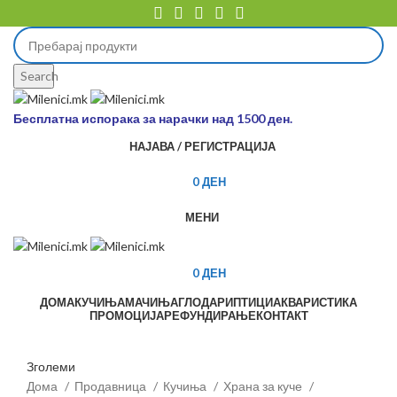
Search
Бесплатна испорака за нарачки над 1500 ден.
НАЈАВА / РЕГИСТРАЦИЈА
0
ДЕН
МЕНИ
0
ДЕН
ДОМА
КУЧИЊА
МАЧИЊА
ГЛОДАРИ
ПТИЦИ
АКВАРИСТИКА
ПРОМОЦИЈА
РЕФУНДИРАЊЕ
КОНТАКТ
Зголеми
Дома
Продавница
Кучиња
Храна за куче