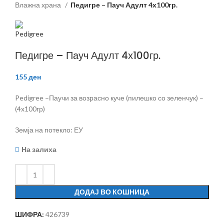
Влажна храна
Педигре – Пауч Адулт 4х100гр.
Педигре – Пауч Адулт 4х100гр.
155
ден
Pedigree –Паучи за возрасно куче (пилешко со зеленчук) –
(4х100гр)
Земја на потекло: ЕУ
На залиха
ДОДАЈ ВО КОШНИЦА
ШИФРА:
426739