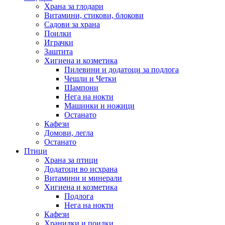
Храна за глодари
Витамини, стикови, блокови
Садови за храна
Поилки
Играчки
Заштита
Хигиена и козметика
Пилевини и додатоци за подлога
Чешли и Четки
Шампони
Нега на нокти
Машинки и ножици
Останато
Кафези
Домови, легла
Останато
Птици
Храна за птици
Додатоци во исхрана
Витамини и минерали
Хигиена и козметика
Подлога
Нега на нокти
Кафези
Хранилки и поилки