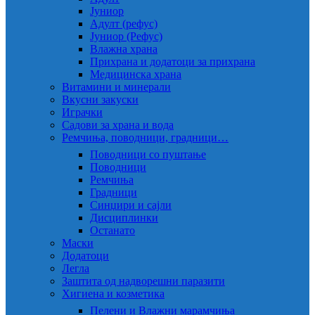
Јуниор
Адулт (рефус)
Јуниор (Рефус)
Влажна храна
Прихрана и додатоци за прихрана
Медицинска храна
Витамини и минерали
Вкусни закуски
Играчки
Садови за храна и вода
Ремчиња, поводници, градници…
Поводници со пуштање
Поводници
Ремчиња
Градници
Синџири и сајли
Дисциплинки
Останато
Маски
Додатоци
Легла
Заштита од надворешни паразити
Хигиена и козметика
Пелени и Влажни марамчиња