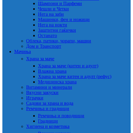
Шампони и Парфеми
Чешли и Четки
Нега на заби
Машинки, фен и ножици
Нега на нокти
Заштитни гаќички
Останато
Облека, патики, чорапи, машни
Дом и Транспорт
Мачиња
Храна за маче
Храна за маче (китен и адулт)
Влажна храна
Храна за маче китен и адулт (рефус)
Медицинска храна
Витамини и минерали
Вкусни закуски
Играчки
Садови за храна и вода
Ремчиња и градници
Ремчиња и поводници
Градници
Хигиена и козметика