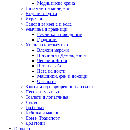
Медицинска храна
Витамини и минерали
Вкусни закуски
Играчки
Садови за храна и вода
Ремчиња и градници
Ремчиња и поводници
Градници
Хигиена и козметика
Влажни марами
Шампони / Дезодоранси
Чешли и Четки
Нега на заби
Нега на нокти
Машинки, фен и ножици
Останато
Заштита од надворешни паразити
Песок за мачиња
Тоалети и лопатчиња
Легла
Гребалки
Ќебиња и машни
Дом и Транспорт
Додатоци
Глодари