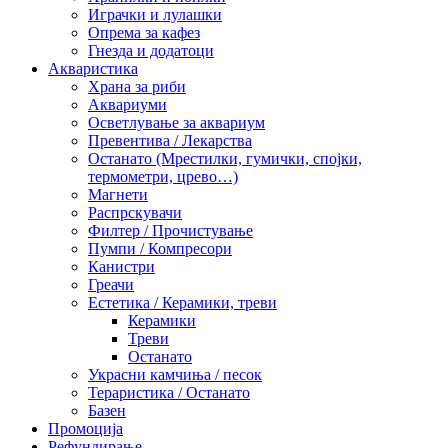
Играчки и лулашки
Опрема за кафез
Гнезда и додатоци
Акваристика
Храна за риби
Аквариуми
Осветлување за аквариум
Превентива / Лекарства
Останато (Мрестилки, гумички, спојки,
термометри, црево…)
Магнети
Распрскувачи
Филтер / Прочистување
Пумпи / Компресори
Канистри
Греачи
Естетика / Керамики, треви
Керамики
Треви
Останато
Украсни камчиња / песок
Тераристика / Останато
Базен
Промоција
Рефундирање