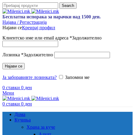
Search
Бесплатна испорака за нарачки над 1500 ден.
Најава / Регистрација
Најави се
Креирај профил
Клиентско име или email адреса
*
Задолжително
Лозинка
*
Задолжително
Најави се
Ја заборавивте лозинката?
Запомни ме
0
ставки
0
ден
Мени
0
ставки
0
ден
Дома
Кучиња
Храна за куче
Адулт