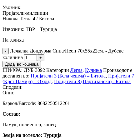
Увозник:
Пријатели-миленици
Никола Тесла 42 Битола
Извозник: ТВР – Турција
На залиха
Лежалка Дондурма Сина/Неон 70х55х22см. - Дубекс
количина
Додај во кошница
ШИФРА:
ДУБ-3092
Категории
Легла
,
Кучиња
Производот е
достапен во:
Пријатели 3 (Бела чешма) – Битола
,
Пријатели 7
(Крст Џамија) – Охрид
,
Пријатели 8 (Партизанска) - Битола
Сподели:
Опис
Баркод/Barcode: 8682250512261
Состав:
Памук, полиестер, конец
Земја на потекло: Турција