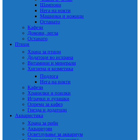
Шампони
Нега на нокти
Машинки и ножици
Останато
Кафези
Домови, легла
Останато
Птици
Храна за птици
Додатоци во исхрана
Витамини и минерали
Хигиена и козметика
Подлога
Нега на нокти
Кафези
Хранилки и поилки
Играчки и лулашки
Опрема за кафез
Гнезда и додатоци
Акваристика
Храна за риби
Аквариуми
Осветлување за аквариум
Превентива / Лекарства