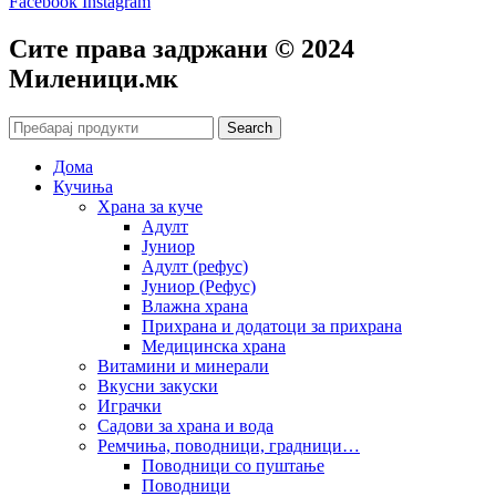
Facebook
Instagram
Сите права задржани © 2024
Mиленици.мк
Search
Дома
Кучиња
Храна за куче
Адулт
Јуниор
Адулт (рефус)
Јуниор (Рефус)
Влажна храна
Прихрана и додатоци за прихрана
Медицинска храна
Витамини и минерали
Вкусни закуски
Играчки
Садови за храна и вода
Ремчиња, поводници, градници…
Поводници со пуштање
Поводници