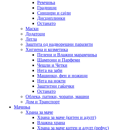
Ремчиња
Градници
Синџири и сајли
Дисциплинки
Останато
Маски
Додатоци
Легла
Заштита од надворешни паразити
Хигиена и козметика
Пелени и Влажни марамчиња
Шампони и Парфеми
Чешли и Четки
Нега на заби
Машинки, фен и ножици
Нега на нокти
Заштитни гаќички
Останато
Облека, патики, чорапи, машни
Дом и Транспорт
Мачиња
Храна за маче
Храна за маче (китен и адулт)
Влажна храна
Храна за маче китен и адулт (рефус)