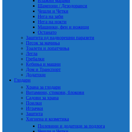
Влажни марами
Шампони / Дезодоранси
Чешли и Четки
Нега на заби
Нега на нокти
Машинки, фен и ножици
Останато
Заштита од надворешни паразити
Песок за мачиња
Тоалети и лопатчиња
Легла
Гребалки
Ќебиња и машни
Дом и Транспорт
Додатоци
Глодари
Храна за глодари
Витамини, стикови, блокови
Садови за храна
Поилки
Играчки
Заштита
Хигиена и козметика
Пилевини и додатоци за подлога
Чешли и Четки