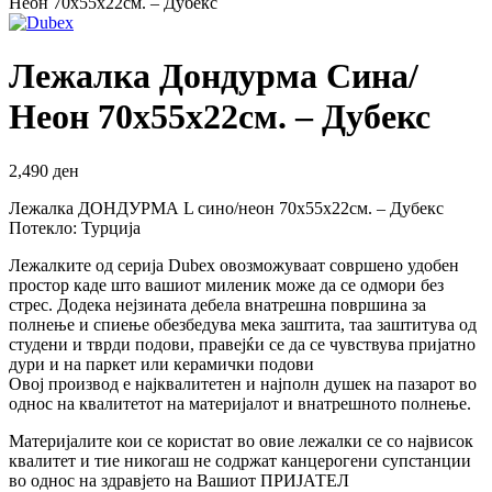
Неон 70х55х22см. – Дубекс
Лежалка Дондурма Сина/
Неон 70х55х22см. – Дубекс
2,490
ден
Лежалка ДОНДУРМА L сино/неон 70х55х22см. – Дубекс
Потекло: Турција
Лежалките од серија Dubex овозможуваат совршено удобен
простор каде што вашиот миленик може да се одмори без
стрес. Додека нејзината дебела внатрешна површина за
полнење и спиење обезбедува мека заштита, таа заштитува од
студени и тврди подови, правејќи се да се чувствува пријатно
дури и на паркет или керамички подови
Овој производ е најквалитетен и најполн душек на пазарот во
однос на квалитетот на материјалот и внатрешното полнење.
Материјалите кои се користат во овие лежалки се со највисок
квалитет и тие никогаш не содржат канцерогени супстанции
во однос на здравјето на Вашиот ПРИЈАТЕЛ