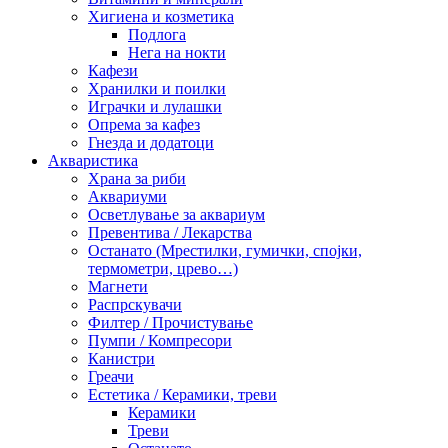
Хигиена и козметика
Подлога
Нега на нокти
Кафези
Хранилки и поилки
Играчки и лулашки
Опрема за кафез
Гнезда и додатоци
Акваристика
Храна за риби
Аквариуми
Осветлување за аквариум
Превентива / Лекарства
Останато (Мрестилки, гумички, спојки,
термометри, црево…)
Магнети
Распрскувачи
Филтер / Прочистување
Пумпи / Компресори
Канистри
Греачи
Естетика / Керамики, треви
Керамики
Треви