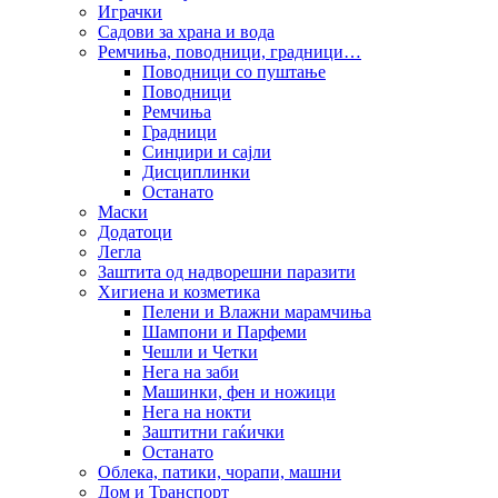
Играчки
Садови за храна и вода
Ремчиња, поводници, градници…
Поводници со пуштање
Поводници
Ремчиња
Градници
Синџири и сајли
Дисциплинки
Останато
Маски
Додатоци
Легла
Заштита од надворешни паразити
Хигиена и козметика
Пелени и Влажни марамчиња
Шампони и Парфеми
Чешли и Четки
Нега на заби
Машинки, фен и ножици
Нега на нокти
Заштитни гаќички
Останато
Облека, патики, чорапи, машни
Дом и Транспорт