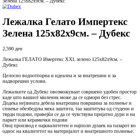
Зелена 125х82х9см. – Дубекс
Лежалка Гелато Импертекс
Зелена 125х82х9см. – Дубекс
2,590
ден
Лежалка ГЕЛАТО Имертекс XXL зелено 125х82х9см. –
Дубекс
Целосно водоотпорна и идеална и за внатрешни и за
надворешни услови.
Лежалките од Дубекс овозможуваат совршено удобен простор
каде што вашиот миленик може да се одмори без стрес.
Додека нејзината дебела внатрешна површина за полнење и
спиење обезбедува мека заштита, таа заштитува од студени и
тврди подови, правејќи се да се чувствува пријатно дури и на
паркет или керамички подови
Овој производ е најквалитетен и најполн душек на пазарот во
однос на квалитетот на материјалот и внатрешното полнење.