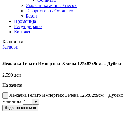
Останато
Украсни камчиња / песок
Тераристика / Останато
Базен
Промоција
Рефундирање
Контакт
Кошничка
Затвори
Лежалка Гелато Импертекс Зелена 125х82х9см. – Дубекс
2,590
ден
На залиха
Лежалка Гелато Импертекс Зелена 125х82х9см. - Дубекс
количина
Додај во кошница