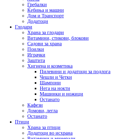
Гребалки
Ќебиња и машни
Дом и Транспорт
Додатоци
Глодари
Храна за глодари
Витамини, стикови, блокови
Садови за храна
Поилки
Играчки
Заштита
Хигиена и козметика
Пилевини и додатоци за подлога
Чешли и Четки
Шампони
Нега на нокти
Машинки и ножици
Останато
Кафези
Домови, легла
Останато
Птици
Храна за птици
Додатоци во исхрана
Витамини и минерали