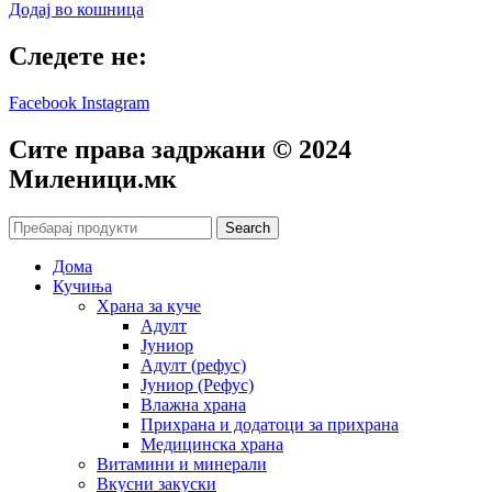
Додај во кошница
Следете не:
Facebook
Instagram
Сите права задржани © 2024
Mиленици.мк
Search
Дома
Кучиња
Храна за куче
Адулт
Јуниор
Адулт (рефус)
Јуниор (Рефус)
Влажна храна
Прихрана и додатоци за прихрана
Медицинска храна
Витамини и минерали
Вкусни закуски