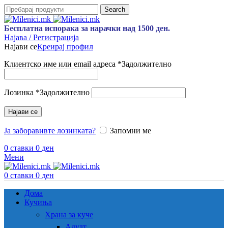
Search
Бесплатна испорака за нарачки над 1500 ден.
Најава / Регистрација
Најави се
Креирај профил
Клиентско име или email адреса
*
Задолжително
Лозинка
*
Задолжително
Најави се
Ја заборавивте лозинката?
Запомни ме
0
ставки
0
ден
Мени
0
ставки
0
ден
Дома
Кучиња
Храна за куче
Адулт