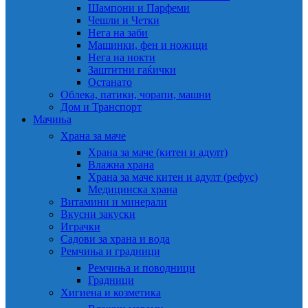
Шампони и Парфеми
Чешли и Четки
Нега на заби
Машинки, фен и ножици
Нега на нокти
Заштитни гаќички
Останато
Облека, патики, чорапи, машни
Дом и Транспорт
Мачиња
Храна за маче
Храна за маче (китен и адулт)
Влажна храна
Храна за маче китен и адулт (рефус)
Медицинска храна
Витамини и минерали
Вкусни закуски
Играчки
Садови за храна и вода
Ремчиња и градници
Ремчиња и поводници
Градници
Хигиена и козметика