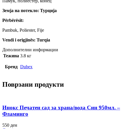
Памук, полиестер, конец
Земја на потекло: Турција
Përbërësit:
Pambuk, Poliester, Fije
Vendi i origjinës: Turqia
Дополнителни информации
Тежина
3.8 кг
Бренд
Dubex
Поврзани продукти
Инокс Печатен сад за храна/вода Син 950мл. –
Фламинго
550
ден