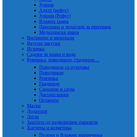
Јуниор
Адулт (рефус)
Јуниор (Рефус)
Влажна храна
Прихрана и додатоци за прихрана
Медицинска храна
Витамини и минерали
Вкусни закуски
Играчки
Садови за храна и вода
Ремчиња, поводници, градници…
Поводници со пуштање
Поводници
Ремчиња
Градници
Синџири и сајли
Дисциплинки
Останато
Маски
Додатоци
Легла
Заштита од надворешни паразити
Хигиена и козметика
Пелени и Влажни марамчиња