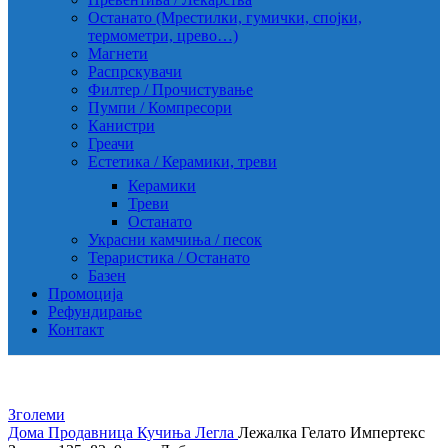
Останато (Мрестилки, гумички, спојки,
термометри, црево…)
Магнети
Распрскувачи
Филтер / Прочистување
Пумпи / Компресори
Канистри
Греачи
Естетика / Керамики, треви
Керамики
Треви
Останато
Украсни камчиња / песок
Тераристика / Останато
Базен
Промоција
Рефундирање
Контакт
Зголеми
Дома
Продавница
Кучиња
Легла
Лежалка Гелато Импертекс