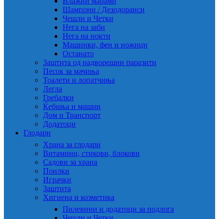
Влажни марами
Шампони / Дезодоранси
Чешли и Четки
Нега на заби
Нега на нокти
Машинки, фен и ножици
Останато
Заштита од надворешни паразити
Песок за мачиња
Тоалети и лопатчиња
Легла
Гребалки
Ќебиња и машни
Дом и Транспорт
Додатоци
Глодари
Храна за глодари
Витамини, стикови, блокови
Садови за храна
Поилки
Играчки
Заштита
Хигиена и козметика
Пилевини и додатоци за подлога
Чешли и Четки