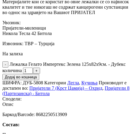
Материјалите кои се користат во овие лежалки се со највисок
квалитет и тие никогаш не содржат канцерогени супстанции
во однос на здравјето на Вашиот ПРИЈАТЕЛ
Увозник:
Пријатели-миленици
Никола Тесла 42 Битола
Извозник: ТВР – Турција
На залиха
Лежалка Гелато Импертекс Зелена 125х82х9см. - Дубекс
количина
Додај во кошница
ШИФРА:
ДУБ-5808
Категории
Легла
,
Кучиња
Производот е
достапен во:
Пријатели 7 (Крст Џамија) – Охрид
,
Пријатели 8
(Партизанска) - Битола
Сподели:
Опис
Баркод/Barcode: 8682250513909
Состав: