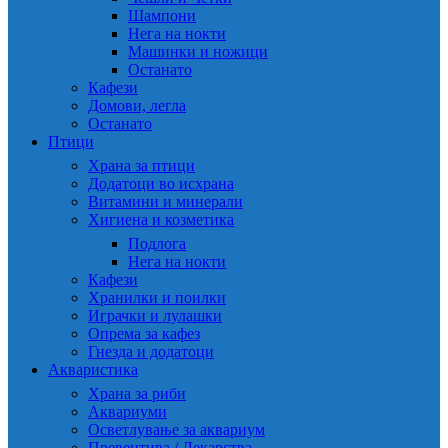
Шампони
Нега на нокти
Машинки и ножици
Останато
Кафези
Домови, легла
Останато
Птици
Храна за птици
Додатоци во исхрана
Витамини и минерали
Хигиена и козметика
Подлога
Нега на нокти
Кафези
Хранилки и поилки
Играчки и лулашки
Опрема за кафез
Гнезда и додатоци
Акваристика
Храна за риби
Аквариуми
Осветлување за аквариум
Превентива / Лекарства