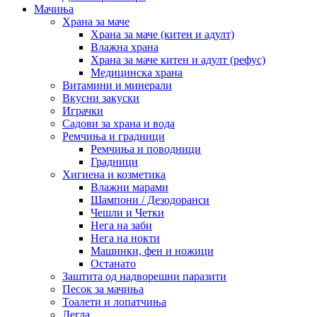
Мачиња
Храна за маче
Храна за маче (китен и адулт)
Влажна храна
Храна за маче китен и адулт (рефус)
Медицинска храна
Витамини и минерали
Вкусни закуски
Играчки
Садови за храна и вода
Ремчиња и градници
Ремчиња и поводници
Градници
Хигиена и козметика
Влажни марами
Шампони / Дезодоранси
Чешли и Четки
Нега на заби
Нега на нокти
Машинки, фен и ножици
Останато
Заштита од надворешни паразити
Песок за мачиња
Тоалети и лопатчиња
Легла