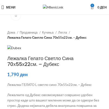
0
МЕНИ
0
ДЕН
Зголеми
Дома
Продавница
Кучиња
Легла
Лежалка Гелато Светло Сина 70х55х22см. – Дубекс
Лежалка Гелато Светло Сина
70х55х22см. – Дубекс
1,790
ден
Лежалка ГЕЛАТО L светло сино 70х55х22см. – Дубекс
Лежалките од Дубекс овозможуваат совршено удобен
простор каде што вашиот миленик може да се одмори без
стрес. Додека нејзината дебела внатрешна површина за