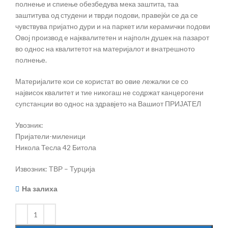
полнење и спиење обезбедува мека заштита, таа
заштитува од студени и тврди подови, правејќи се да се
чувствува пријатно дури и на паркет или керамички подови
Овој производ е најквалитетен и најполн душек на пазарот
во однос на квалитетот на материјалот и внатрешното
полнење.
Материјалите кои се користат во овие лежалки се со
највисок квалитет и тие никогаш не содржат канцерогени
супстанции во однос на здравјето на Вашиот ПРИЈАТЕЛ
Увозник:
Пријатели-миленици
Никола Тесла 42 Битола
Извозник: ТВР – Турција
На залиха