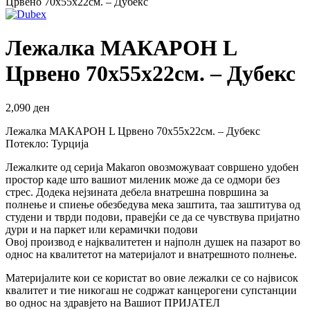
Црвено 70х55х22см. – Дубекс
Лежалка МАКАРОН L
Црвено 70х55х22см. – Дубекс
2,090
ден
Лежалка МАКАРОН L Црвено 70х55х22см. – Дубекс
Потекло: Турција
Лежалките од серија Makaron овозможуваат совршено удобен
простор каде што вашиот миленик може да се одмори без
стрес. Додека нејзината дебела внатрешна површина за
полнење и спиење обезбедува мека заштита, таа заштитува од
студени и тврди подови, правејќи се да се чувствува пријатно
дури и на паркет или керамички подови
Овој производ е најквалитетен и најполн душек на пазарот во
однос на квалитетот на материјалот и внатрешното полнење.
Материјалите кои се користат во овие лежалки се со највисок
квалитет и тие никогаш не содржат канцерогени супстанции
во однос на здравјето на Вашиот ПРИЈАТЕЛ