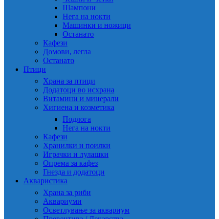
Шампони
Нега на нокти
Машинки и ножици
Останато
Кафези
Домови, легла
Останато
Птици
Храна за птици
Додатоци во исхрана
Витамини и минерали
Хигиена и козметика
Подлога
Нега на нокти
Кафези
Хранилки и поилки
Играчки и лулашки
Опрема за кафез
Гнезда и додатоци
Акваристика
Храна за риби
Аквариуми
Осветлување за аквариум
Превентива / Лекарства