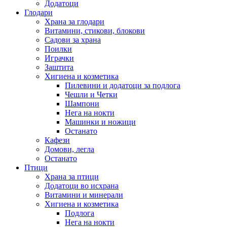
Додатоци
Глодари
Храна за глодари
Витамини, стикови, блокови
Садови за храна
Поилки
Играчки
Заштита
Хигиена и козметика
Пилевини и додатоци за подлога
Чешли и Четки
Шампони
Нега на нокти
Машинки и ножици
Останато
Кафези
Домови, легла
Останато
Птици
Храна за птици
Додатоци во исхрана
Витамини и минерали
Хигиена и козметика
Подлога
Нега на нокти