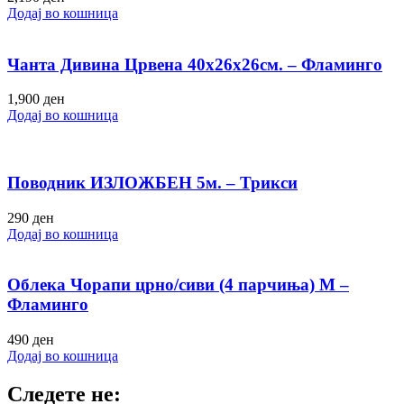
Додај во кошница
Чанта Дивина Црвена 40х26х26см. – Фламинго
1,900
ден
Додај во кошница
Поводник ИЗЛОЖБЕН 5м. – Трикси
290
ден
Додај во кошница
Облека Чорапи црно/сиви (4 парчиња) M –
Фламинго
490
ден
Додај во кошница
Следете не: