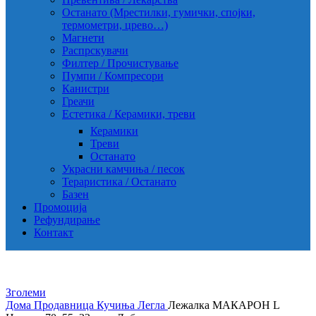
Останато (Мрестилки, гумички, спојки,
термометри, црево…)
Магнети
Распрскувачи
Филтер / Прочистување
Пумпи / Компресори
Канистри
Греачи
Естетика / Керамики, треви
Керамики
Треви
Останато
Украсни камчиња / песок
Тераристика / Останато
Базен
Промоција
Рефундирање
Контакт
Зголеми
Дома
Продавница
Кучиња
Легла
Лежалка МАКАРОН L