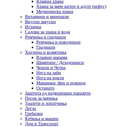
Влажна храна
Храна за маче китен и адулт (рефус)
Медицинска храна
Витамини и минерали
Вкусни закуски
Играчки
Садови за храна и вода
Ремчиња и градници
Ремчиња и поводници
Градници
Хигиена и козметика
Влажни марами
Шампони / Дезодоранси
Чешли и Четки
Нега на заби
Нега на нокти
Машинки, фен и ножици
Останато
Заштита од надворешни паразити
Песок за мачиња
Тоалети и лопатчиња
Легла
Гребалки
Ќебиња и машни
Дом и Транспорт