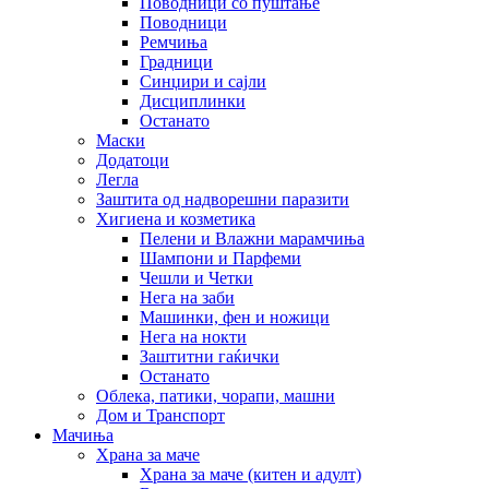
Поводници со пуштање
Поводници
Ремчиња
Градници
Синџири и сајли
Дисциплинки
Останато
Маски
Додатоци
Легла
Заштита од надворешни паразити
Хигиена и козметика
Пелени и Влажни марамчиња
Шампони и Парфеми
Чешли и Четки
Нега на заби
Машинки, фен и ножици
Нега на нокти
Заштитни гаќички
Останато
Облека, патики, чорапи, машни
Дом и Транспорт
Мачиња
Храна за маче
Храна за маче (китен и адулт)