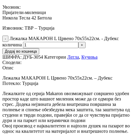
Увозник:
Пријатели-миленици
Никола Тесла 42 Битола
Извозник: ТВР – Турција
Лежалка МАКАРОН L Црвено 70х55х22см. - Дубекс
количина
Додај во кошница
ШИФРА:
ДУБ-3054
Категории
Легла
,
Кучиња
Сподели:
Опис
Лежалка МАКАРОН L Црвено 70х55х22см. – Дубекс
Потекло: Турција
Лежалките од серија Makaron овозможуваат совршено удобен
простор каде што вашиот миленик може да се одмори без
стрес. Додека нејзината дебела внатрешна површина за
полнење и спиење обезбедува мека заштита, таа заштитува од
студени и тврди подови, правејќи се да се чувствува пријатно
дури и на паркет или керамички подови
Овој производ е најквалитетен и најполн душек на пазарот во
однос на квалитетот на материјалот и внатрешното полнење.