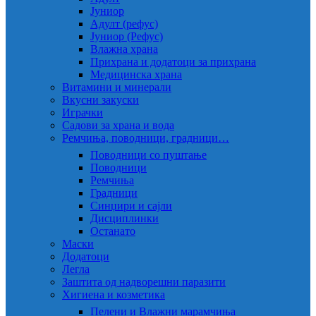
Јуниор
Адулт (рефус)
Јуниор (Рефус)
Влажна храна
Прихрана и додатоци за прихрана
Медицинска храна
Витамини и минерали
Вкусни закуски
Играчки
Садови за храна и вода
Ремчиња, поводници, градници…
Поводници со пуштање
Поводници
Ремчиња
Градници
Синџири и сајли
Дисциплинки
Останато
Маски
Додатоци
Легла
Заштита од надворешни паразити
Хигиена и козметика
Пелени и Влажни марамчиња