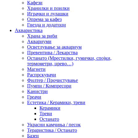
Кафези
Хранилки и поилки
Играчки и лулашки
Опрема за кафез
Гнезда и додатоци
Акваристика
Храна за риби
Аквариуми
Осветлување за аквариум
Превентива / Лекарства
Останато (Мрестилки, гумички, спојки,
термометри, црево…)
Магнети
Распрскувачи
Филтер / Прочистување
Пумпи / Компресори
Канистри
Греачи
Естетика / Керамики, треви
Керамики
Треви
Останато
Украсни камчиња / песок
Тераристика / Останато
Базен