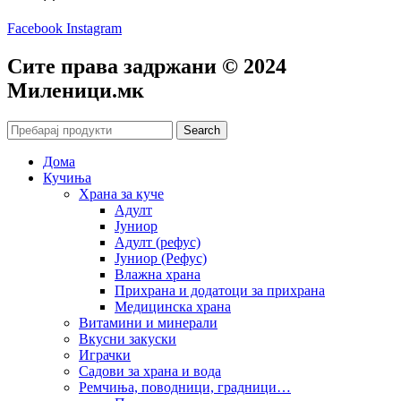
Facebook
Instagram
Сите права задржани © 2024
Mиленици.мк
Search
Дома
Кучиња
Храна за куче
Адулт
Јуниор
Адулт (рефус)
Јуниор (Рефус)
Влажна храна
Прихрана и додатоци за прихрана
Медицинска храна
Витамини и минерали
Вкусни закуски
Играчки
Садови за храна и вода
Ремчиња, поводници, градници…