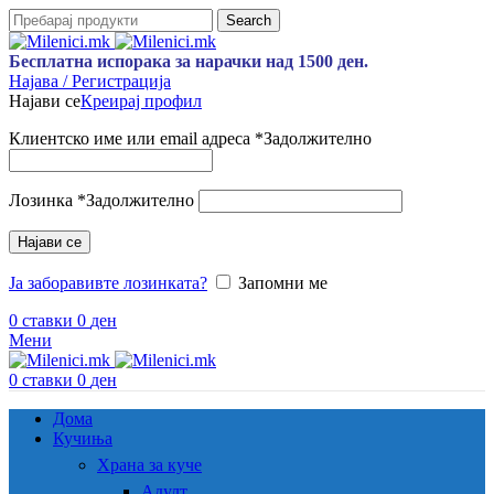
Search
Бесплатна испорака за нарачки над 1500 ден.
Најава / Регистрација
Најави се
Креирај профил
Клиентско име или email адреса
*
Задолжително
Лозинка
*
Задолжително
Најави се
Ја заборавивте лозинката?
Запомни ме
0
ставки
0
ден
Мени
0
ставки
0
ден
Дома
Кучиња
Храна за куче
Адулт