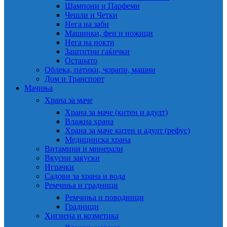
Шампони и Парфеми
Чешли и Четки
Нега на заби
Машинки, фен и ножици
Нега на нокти
Заштитни гаќички
Останато
Облека, патики, чорапи, машни
Дом и Транспорт
Мачиња
Храна за маче
Храна за маче (китен и адулт)
Влажна храна
Храна за маче китен и адулт (рефус)
Медицинска храна
Витамини и минерали
Вкусни закуски
Играчки
Садови за храна и вода
Ремчиња и градници
Ремчиња и поводници
Градници
Хигиена и козметика