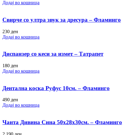
Додај во кошница
Свирче со ултра звук за дресура – Фламинго
230
ден
Додај во кошница
Диспанзер со кеси за измет – Татрапет
180
ден
Додај во кошница
Дентална коска Руфус 10см. – Фламинго
490
ден
Додај во кошница
Чанта Дивина Сина 50х28х30см. – Фламинго
2,190
ден