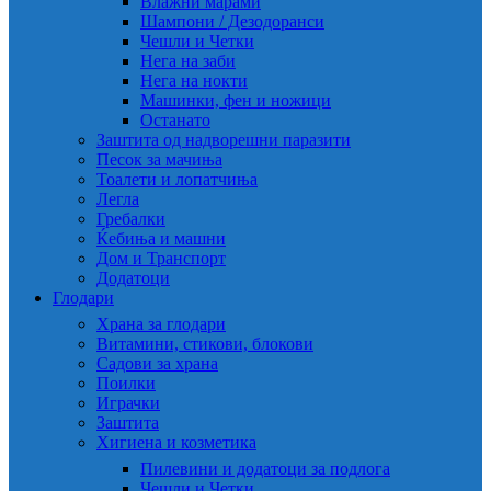
Влажни марами
Шампони / Дезодоранси
Чешли и Четки
Нега на заби
Нега на нокти
Машинки, фен и ножици
Останато
Заштита од надворешни паразити
Песок за мачиња
Тоалети и лопатчиња
Легла
Гребалки
Ќебиња и машни
Дом и Транспорт
Додатоци
Глодари
Храна за глодари
Витамини, стикови, блокови
Садови за храна
Поилки
Играчки
Заштита
Хигиена и козметика
Пилевини и додатоци за подлога
Чешли и Четки