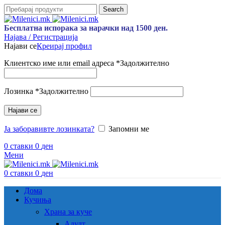
Search
Бесплатна испорака за нарачки над 1500 ден.
Најава / Регистрација
Најави се
Креирај профил
Клиентско име или email адреса
*
Задолжително
Лозинка
*
Задолжително
Најави се
Ја заборавивте лозинката?
Запомни ме
0
ставки
0
ден
Мени
0
ставки
0
ден
Дома
Кучиња
Храна за куче
Адулт