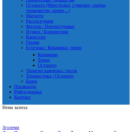
Останато (Мрестилки, гумички, спојки,
термометри, црево…)
Магнети
Распрскувачи
Филтер / Прочистување
Пумпи / Компресори
Канистри
Греачи
Естетика / Керамики, треви
Керамики
Треви
Останато
Украсни камчиња / песок
Тераристика / Останато
Базен
Промоција
Рефундирање
Контакт
Нема залиха
Зголеми