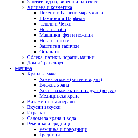
Заштита од надворешни паразити
Хигиена и козметика
Пелени и Влажни марамчиња
Шампони и Парфеми
Чешли и Четки
Нега на заби
Машинки, фен и ножици
Нега на нокти
Заштитни гаќички
Останато
Облека, патики, чорапи, машни
Дом и Транспорт
Мачиња
Храна за маче
Храна за маче (китен и адулт)
Влажна храна
Храна за маче китен и адулт (рефус)
Медицинска храна
Витамини и минерали
Вкусни закуски
Играчки
Садови за храна и вода
Ремчиња и градници
Ремчиња и поводници
Градници