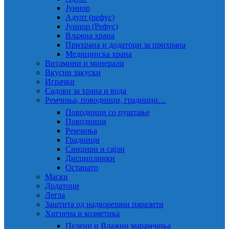
Јуниор
Адулт (рефус)
Јуниор (Рефус)
Влажна храна
Прихрана и додатоци за прихрана
Медицинска храна
Витамини и минерали
Вкусни закуски
Играчки
Садови за храна и вода
Ремчиња, поводници, градници…
Поводници со пуштање
Поводници
Ремчиња
Градници
Синџири и сајли
Дисциплинки
Останато
Маски
Додатоци
Легла
Заштита од надворешни паразити
Хигиена и козметика
Пелени и Влажни марамчиња