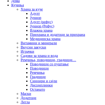
Дома
Кучиња
Храна за куче
Адулт
Јуниор
Адулт (рефус)
Јуниор (Рефус)
Влажна храна
Прихрана и додатоци за прихрана
Медицинска храна
Витамини и минерали
Вкусни закуски
Играчки
Садови за храна и вода
Ремчиња, поводници, градници…
Поводници со пуштање
Поводници
Ремчиња
Градници
Синџири и сајли
Дисциплинки
Останато
Маски
Додатоци
Легла