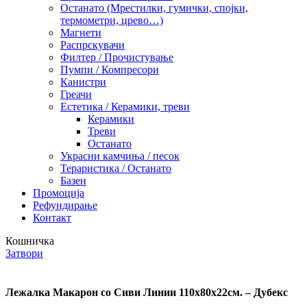
Останато (Мрестилки, гумички, спојки,
термометри, црево…)
Магнети
Распрскувачи
Филтер / Прочистување
Пумпи / Компресори
Канистри
Греачи
Естетика / Керамики, треви
Керамики
Треви
Останато
Украсни камчиња / песок
Тераристика / Останато
Базен
Промоција
Рефундирање
Контакт
Кошничка
Затвори
Лежалка Макарон со Сиви Линии 110х80х22см. – Дубекс