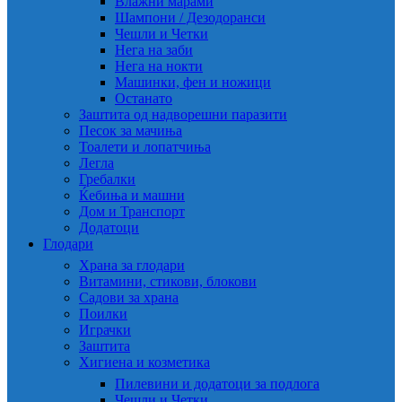
Влажни марами
Шампони / Дезодоранси
Чешли и Четки
Нега на заби
Нега на нокти
Машинки, фен и ножици
Останато
Заштита од надворешни паразити
Песок за мачиња
Тоалети и лопатчиња
Легла
Гребалки
Ќебиња и машни
Дом и Транспорт
Додатоци
Глодари
Храна за глодари
Витамини, стикови, блокови
Садови за храна
Поилки
Играчки
Заштита
Хигиена и козметика
Пилевини и додатоци за подлога
Чешли и Четки