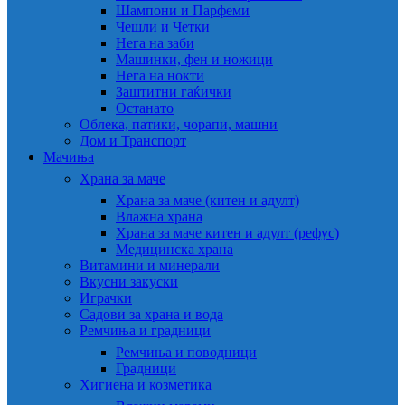
Шампони и Парфеми
Чешли и Четки
Нега на заби
Машинки, фен и ножици
Нега на нокти
Заштитни гаќички
Останато
Облека, патики, чорапи, машни
Дом и Транспорт
Мачиња
Храна за маче
Храна за маче (китен и адулт)
Влажна храна
Храна за маче китен и адулт (рефус)
Медицинска храна
Витамини и минерали
Вкусни закуски
Играчки
Садови за храна и вода
Ремчиња и градници
Ремчиња и поводници
Градници
Хигиена и козметика