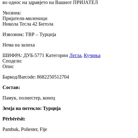
во однос на здравјето на Вашиот ПРИЈАТЕЛ
Увозник:
Пријатели-миленици
Никола Тесла 42 Битола
Извозник: ТВР – Турција
Нема на залиха
ШИФРА:
ДУБ-5771
Категории
Легла
,
Кучиња
Сподели:
Опис
Баркод/Barcode: 8682250512704
Состав:
Памук, полиестер, конец
Земја на потекло: Турција
Përbërësit:
Pambuk, Poliester, Fije