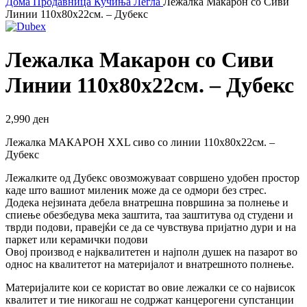
Дома
Продавница
Кучиња
Легла
Лежалка Макарон со Сиви
Линии 110х80х22см. – Дубекс
Лежалка Макарон со Сиви
Линии 110х80х22см. – Дубекс
2,990
ден
Лежалка МАКАРОН XXL сиво со линии 110х80х22см. –
Дубекс
Лежалките од Дубекс овозможуваат совршено удобен простор
каде што вашиот миленик може да се одмори без стрес.
Додека нејзината дебела внатрешна површина за полнење и
спиење обезбедува мека заштита, таа заштитува од студени и
тврди подови, правејќи се да се чувствува пријатно дури и на
паркет или керамички подови
Овој производ е најквалитетен и најполн душек на пазарот во
однос на квалитетот на материјалот и внатрешното полнење.
Материјалите кои се користат во овие лежалки се со највисок
квалитет и тие никогаш не содржат канцерогени супстанции