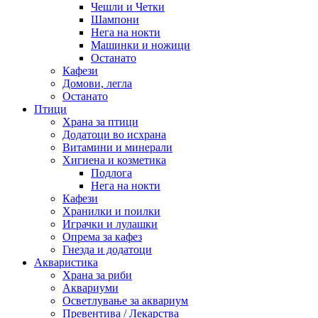
Чешли и Четки
Шампони
Нега на нокти
Машинки и ножици
Останато
Кафези
Домови, легла
Останато
Птици
Храна за птици
Додатоци во исхрана
Витамини и минерали
Хигиена и козметика
Подлога
Нега на нокти
Кафези
Хранилки и поилки
Играчки и лулашки
Опрема за кафез
Гнезда и додатоци
Акваристика
Храна за риби
Аквариуми
Осветлување за аквариум
Превентива / Лекарства