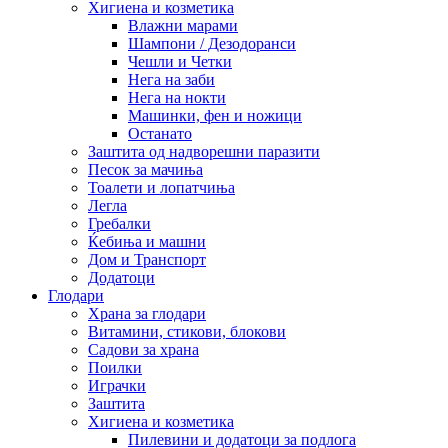
Хигиена и козметика
Влажни марами
Шампони / Дезодоранси
Чешли и Четки
Нега на заби
Нега на нокти
Машинки, фен и ножици
Останато
Заштита од надворешни паразити
Песок за мачиња
Тоалети и лопатчиња
Легла
Гребалки
Ќебиња и машни
Дом и Транспорт
Додатоци
Глодари
Храна за глодари
Витамини, стикови, блокови
Садови за храна
Поилки
Играчки
Заштита
Хигиена и козметика
Пилевини и додатоци за подлога