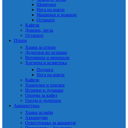
Шампони
Нега на нокти
Машинки и ножици
Останато
Кафези
Домови, легла
Останато
Птици
Храна за птици
Додатоци во исхрана
Витамини и минерали
Хигиена и козметика
Подлога
Нега на нокти
Кафези
Хранилки и поилки
Играчки и лулашки
Опрема за кафез
Гнезда и додатоци
Акваристика
Храна за риби
Аквариуми
Осветлување за аквариум
Превентива / Лекарства