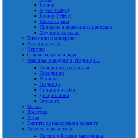
Јуниор
Адулт (рефус)
Јуниор (Рефус)
Влажна храна
Прихрана и додатоци за прихрана
Медицинска храна
Витамини и минерали
Вкусни закуски
Играчки
Садови за храна и вода
Ремчиња, поводници, градници…
Поводници со пуштање
Поводници
Ремчиња
Градници
Синџири и сајли
Дисциплинки
Останато
Маски
Додатоци
Легла
Заштита од надворешни паразити
Хигиена и козметика
Пелени и Влажни марамчиња