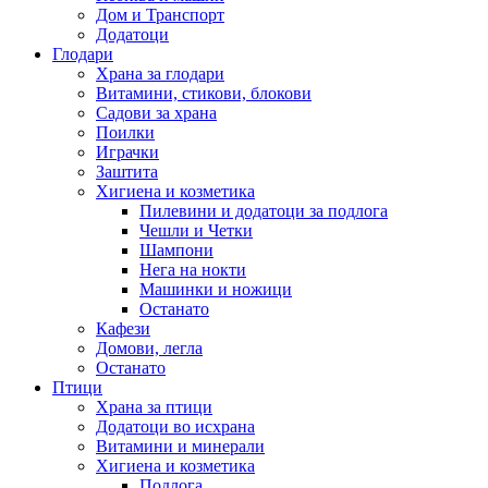
Дом и Транспорт
Додатоци
Глодари
Храна за глодари
Витамини, стикови, блокови
Садови за храна
Поилки
Играчки
Заштита
Хигиена и козметика
Пилевини и додатоци за подлога
Чешли и Четки
Шампони
Нега на нокти
Машинки и ножици
Останато
Кафези
Домови, легла
Останато
Птици
Храна за птици
Додатоци во исхрана
Витамини и минерали
Хигиена и козметика
Подлога