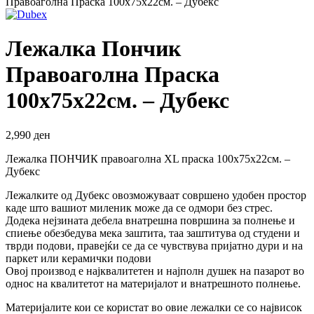
Правоаголна Праска 100х75х22см. – Дубекс
Лежалка Пончик
Правоаголна Праска
100х75х22см. – Дубекс
2,990
ден
Лежалка ПОНЧИК правоаголна XL праска 100х75х22см. –
Дубекс
Лежалките од Дубекс овозможуваат совршено удобен простор
каде што вашиот миленик може да се одмори без стрес.
Додека нејзината дебела внатрешна површина за полнење и
спиење обезбедува мека заштита, таа заштитува од студени и
тврди подови, правејќи се да се чувствува пријатно дури и на
паркет или керамички подови
Овој производ е најквалитетен и најполн душек на пазарот во
однос на квалитетот на материјалот и внатрешното полнење.
Материјалите кои се користат во овие лежалки се со највисок