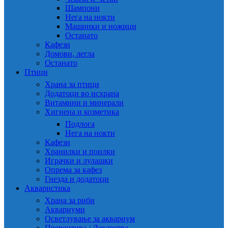
Шампони
Нега на нокти
Машинки и ножици
Останато
Кафези
Домови, легла
Останато
Птици
Храна за птици
Додатоци во исхрана
Витамини и минерали
Хигиена и козметика
Подлога
Нега на нокти
Кафези
Хранилки и поилки
Играчки и лулашки
Опрема за кафез
Гнезда и додатоци
Акваристика
Храна за риби
Аквариуми
Осветлување за аквариум
Превентива / Лекарства