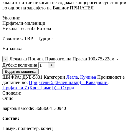
квалитет и тие никогаш не содржат канцерогени супстанции
во однос на здравјето на Вашиот ПРИЈАТЕЛ
Увозник:
Пријатели-миленици
Никола Тесла 42 Битола
Извозник: ТВР – Турција
На залиха
Лежалка Пончик Правоаголна Праска 100х75х22см. -
Дубекс количина
Додај во кошница
ШИФРА:
ДУБ-5831
Категории
Легла
,
Кучиња
Производот е
достапен во:
Пријатели 5 (Зелен пазар) – Кавадарци
,
Пријатели 7 (Крст Џамија) – Охрид
Сподели:
Опис
Баркод/Barcode: 8683604130940
Состав:
Памук, полиестер, конец