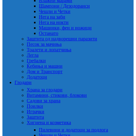
Влажни марами
Шампони / Дезодоранси
Чешли и Четки
Нега на заби
Нега на нокти
Машинки, фен и ножици
Останато
Заштита од надворешни паразити
Песок за мачиња
Тоалети и лопатчиња
Легла
Гребалки
Ќебиња и машни
Дом и Транспорт
Додатоци
Глодари
Храна за глодари
Витамини, стикови, блокови
Садови за храна
Поилки
Играчки
Заштита
Хигиена и козметика
Пилевини и додатоци за подлога
Чешли и Четки