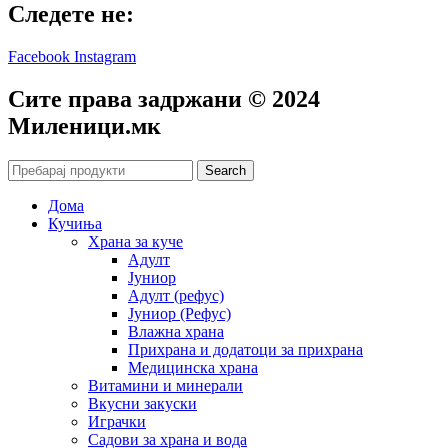
Следете не:
Facebook
Instagram
Сите права задржани © 2024
Mиленици.мк
Search
Дома
Кучиња
Храна за куче
Адулт
Јуниор
Адулт (рефус)
Јуниор (Рефус)
Влажна храна
Прихрана и додатоци за прихрана
Медицинска храна
Витамини и минерали
Вкусни закуски
Играчки
Садови за храна и вода