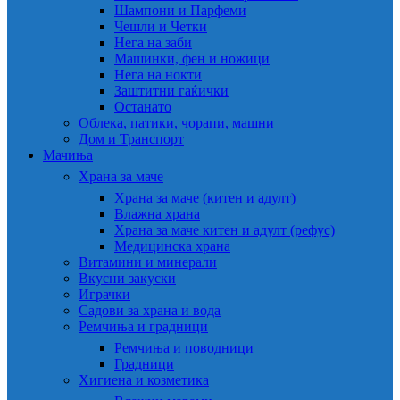
Шампони и Парфеми
Чешли и Четки
Нега на заби
Машинки, фен и ножици
Нега на нокти
Заштитни гаќички
Останато
Облека, патики, чорапи, машни
Дом и Транспорт
Мачиња
Храна за маче
Храна за маче (китен и адулт)
Влажна храна
Храна за маче китен и адулт (рефус)
Медицинска храна
Витамини и минерали
Вкусни закуски
Играчки
Садови за храна и вода
Ремчиња и градници
Ремчиња и поводници
Градници
Хигиена и козметика