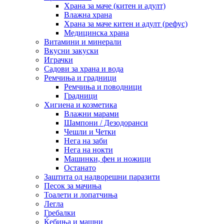
Храна за маче (китен и адулт)
Влажна храна
Храна за маче китен и адулт (рефус)
Медицинска храна
Витамини и минерали
Вкусни закуски
Играчки
Садови за храна и вода
Ремчиња и градници
Ремчиња и поводници
Градници
Хигиена и козметика
Влажни марами
Шампони / Дезодоранси
Чешли и Четки
Нега на заби
Нега на нокти
Машинки, фен и ножици
Останато
Заштита од надворешни паразити
Песок за мачиња
Тоалети и лопатчиња
Легла
Гребалки
Ќебиња и машни