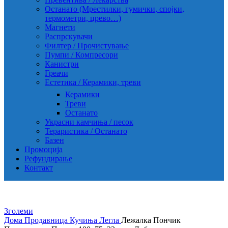
Останато (Мрестилки, гумички, спојки,
термометри, црево…)
Магнети
Распрскувачи
Филтер / Прочистување
Пумпи / Компресори
Канистри
Греачи
Естетика / Керамики, треви
Керамики
Треви
Останато
Украсни камчиња / песок
Тераристика / Останато
Базен
Промоција
Рефундирање
Контакт
Зголеми
Дома
Продавница
Кучиња
Легла
Лежалка Пончик