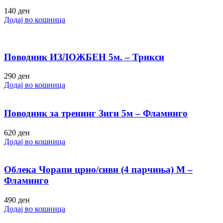
140
ден
Додај во кошница
Поводник ИЗЛОЖБЕН 5м. – Трикси
290
ден
Додај во кошница
Поводник за тренинг Зиги 5м – Фламинго
620
ден
Додај во кошница
Облека Чорапи црно/сиви (4 парчиња) M –
Фламинго
490
ден
Додај во кошница