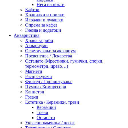
Нега на нокти
Кафези
Хранилки и поилки
Играчки и лулашки
Опрема за кафез
Гнезда и додатоци
Акваристика
Храна за риби
Аквариуми
Осветлување за аквариум
Превентива / Лекарства
Останато (Мрестилки, гумички, спојки,
термометри, црево…)
Магнети
Распрскувачи
Филтер / Прочистување
Пумпи / Компресори
Канистри
Греачи
Естетика / Керамики, треви
Керамики
Треви
Останато
Украсни камчиња / песок
Тераристика / Останато