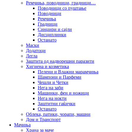
Ремчиња, поводници, градници…
Поводници со пуштање
Поводници
Ремчиња
Градници
Синџири и сајли
Дисциплинки
Останато
Маски
Додатоци
Легла
Заштита од надворешни паразити
Хигиена и козметика
Пелени и Влажни марамчиња
Шампони и Парфеми
Чешли и Четки
Нега на заби
Машинки, фен и ножици
Нега на нокти
Заштитни гаќички
Останато
Облека, патики, чорапи, машни
Дом и Транспорт
Мачиња
Храна за маче