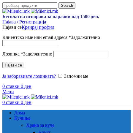
Search
Бесплатна испорака за нарачки над 1500 ден.
Најава / Регистрација
Најави се
Креирај профил
Клиентско име или email адреса
*
Задолжително
Лозинка
*
Задолжително
Најави се
Ја заборавивте лозинката?
Запомни ме
0
ставки
0
ден
Мени
0
ставки
0
ден
Дома
Кучиња
Храна за куче
Адулт