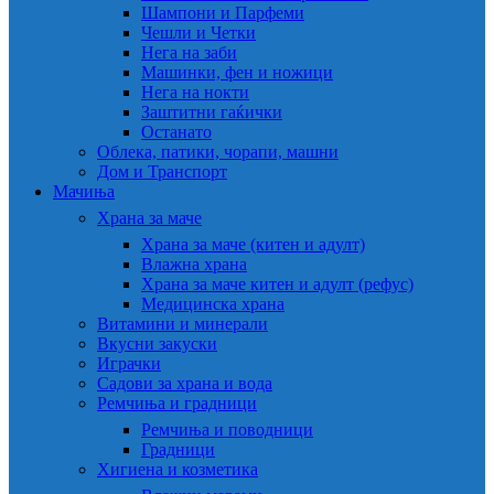
Шампони и Парфеми
Чешли и Четки
Нега на заби
Машинки, фен и ножици
Нега на нокти
Заштитни гаќички
Останато
Облека, патики, чорапи, машни
Дом и Транспорт
Мачиња
Храна за маче
Храна за маче (китен и адулт)
Влажна храна
Храна за маче китен и адулт (рефус)
Медицинска храна
Витамини и минерали
Вкусни закуски
Играчки
Садови за храна и вода
Ремчиња и градници
Ремчиња и поводници
Градници
Хигиена и козметика