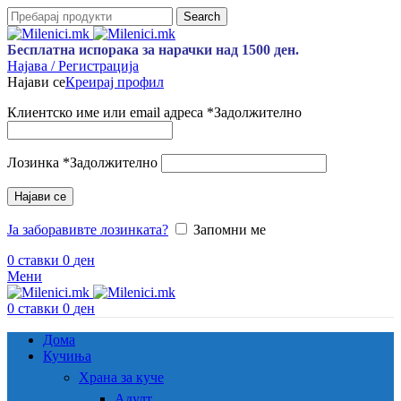
Search
Бесплатна испорака за нарачки над 1500 ден.
Најава / Регистрација
Најави се
Креирај профил
Клиентско име или email адреса
*
Задолжително
Лозинка
*
Задолжително
Најави се
Ја заборавивте лозинката?
Запомни ме
0
ставки
0
ден
Мени
0
ставки
0
ден
Дома
Кучиња
Храна за куче
Адулт