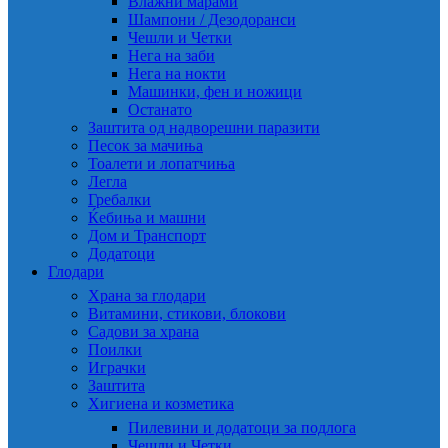
Влажни марами
Шампони / Дезодоранси
Чешли и Четки
Нега на заби
Нега на нокти
Машинки, фен и ножици
Останато
Заштита од надворешни паразити
Песок за мачиња
Тоалети и лопатчиња
Легла
Гребалки
Ќебиња и машни
Дом и Транспорт
Додатоци
Глодари
Храна за глодари
Витамини, стикови, блокови
Садови за храна
Поилки
Играчки
Заштита
Хигиена и козметика
Пилевини и додатоци за подлога
Чешли и Четки