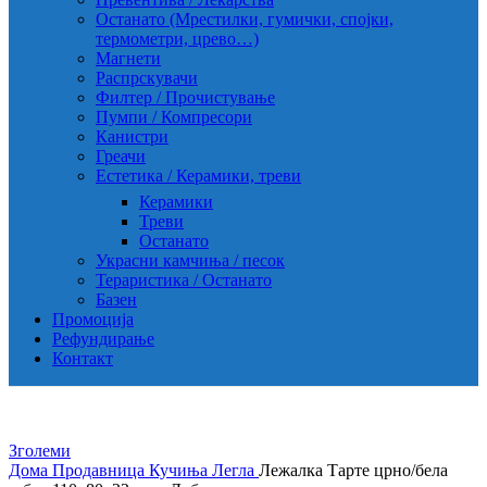
Останато (Мрестилки, гумички, спојки,
термометри, црево…)
Магнети
Распрскувачи
Филтер / Прочистување
Пумпи / Компресори
Канистри
Греачи
Естетика / Керамики, треви
Керамики
Треви
Останато
Украсни камчиња / песок
Тераристика / Останато
Базен
Промоција
Рефундирање
Контакт
Зголеми
Дома
Продавница
Кучиња
Легла
Лежалка Тарте црно/бела