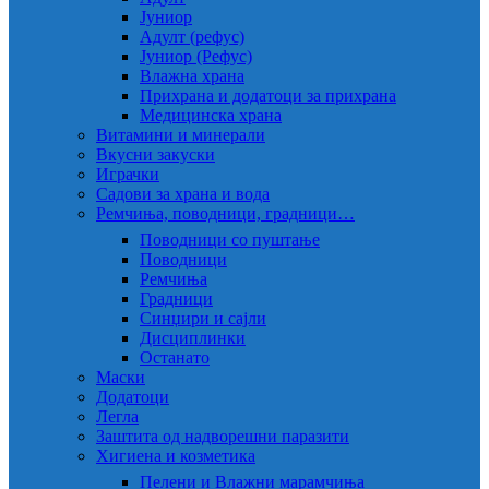
Јуниор
Адулт (рефус)
Јуниор (Рефус)
Влажна храна
Прихрана и додатоци за прихрана
Медицинска храна
Витамини и минерали
Вкусни закуски
Играчки
Садови за храна и вода
Ремчиња, поводници, градници…
Поводници со пуштање
Поводници
Ремчиња
Градници
Синџири и сајли
Дисциплинки
Останато
Маски
Додатоци
Легла
Заштита од надворешни паразити
Хигиена и козметика
Пелени и Влажни марамчиња