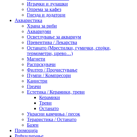
Играчки и лулашки
Опрема за кафез
Гнезда и додатоци
Акваристика
Храна за риби
Аквариуми
Осветлување за аквариум
Превентива / Лекарства
Останато (Мрестилки, гумички, спојки,
термометри, црево…)
Магнети
Распрскувачи
Филтер / Прочистување
Пумпи / Компресори
Канистри
Греачи
Естетика / Керамики, треви
Керамики
Треви
Останато
Украсни камчиња / песок
Тераристика / Останато
Базен
Промоција
Рефундирање