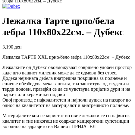
зебра 110х80х22см. – Дубекс
Лежалка Тарте црно/бела
зебра 110х80х22см. – Дубекс
3,190
ден
Лежалка ТАРТЕ XXL црно/бело зебра 110х80х22см. – Дубекс
Лежалките од Дубекс овозможуваат совршено удобен простор
каде што вашиот миленик може да се одмори без стрес.
Додека нејзината дебела внатрешна површина за полнење и
спиење обезбедува мека заштита, таа заштитува од студени и
тврди подови, правејќи се да се чувствува пријатно дури и на
паркет или керамички подови
Овој производ е најквалитетен и најполн душек на пазарот во
однос на квалитетот на материјалот и внатрешното полнење.
Материјалите кои се користат во овие лежалки се со највисок
квалитет и тие никогаш не содржат канцерогени супстанции
во однос на здравјето на Вашиот ПРИЈАТЕЛ