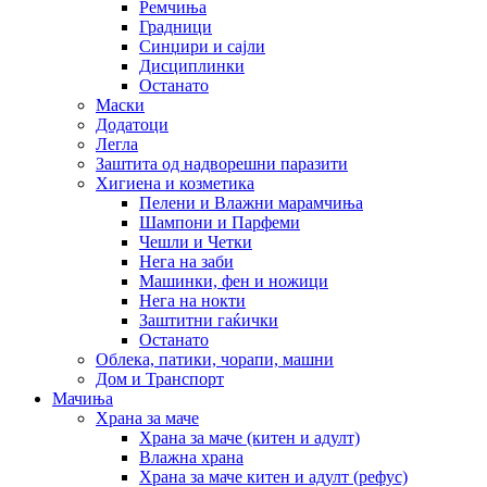
Ремчиња
Градници
Синџири и сајли
Дисциплинки
Останато
Маски
Додатоци
Легла
Заштита од надворешни паразити
Хигиена и козметика
Пелени и Влажни марамчиња
Шампони и Парфеми
Чешли и Четки
Нега на заби
Машинки, фен и ножици
Нега на нокти
Заштитни гаќички
Останато
Облека, патики, чорапи, машни
Дом и Транспорт
Мачиња
Храна за маче
Храна за маче (китен и адулт)
Влажна храна
Храна за маче китен и адулт (рефус)