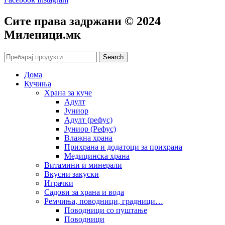
Сите права задржани © 2024
Mиленици.мк
Search
Дома
Кучиња
Храна за куче
Адулт
Јуниор
Адулт (рефус)
Јуниор (Рефус)
Влажна храна
Прихрана и додатоци за прихрана
Медицинска храна
Витамини и минерали
Вкусни закуски
Играчки
Садови за храна и вода
Ремчиња, поводници, градници…
Поводници со пуштање
Поводници