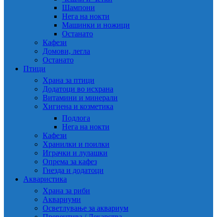
Шампони
Нега на нокти
Машинки и ножици
Останато
Кафези
Домови, легла
Останато
Птици
Храна за птици
Додатоци во исхрана
Витамини и минерали
Хигиена и козметика
Подлога
Нега на нокти
Кафези
Хранилки и поилки
Играчки и лулашки
Опрема за кафез
Гнезда и додатоци
Акваристика
Храна за риби
Аквариуми
Осветлување за аквариум
Превентива / Лекарства