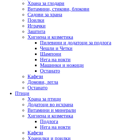
Храна за глодари
Витамини, стикови, блокови
Садови за храна
Поилки
Играчки
Заштита
Хигиена и козметика
Пилевини и додатоци за подлога
Чешли и Четки
Шампони
Нега на нокти
Машинки и ножици
Останато
Кафези
Домови, легла
Останато
Птици
Храна за птици
Додатоци во исхрана
Витамини и минерали
Хигиена и козметика
Подлога
Нега на нокти
Кафези
Хранилки и поилки