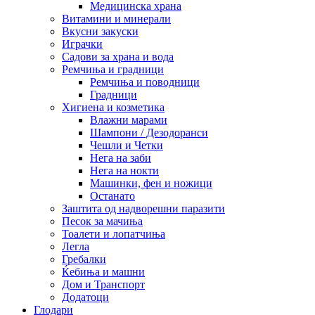
Медицинска храна
Витамини и минерали
Вкусни закуски
Играчки
Садови за храна и вода
Ремчиња и градници
Ремчиња и поводници
Градници
Хигиена и козметика
Влажни марами
Шампони / Дезодоранси
Чешли и Четки
Нега на заби
Нега на нокти
Машинки, фен и ножици
Останато
Заштита од надворешни паразити
Песок за мачиња
Тоалети и лопатчиња
Легла
Гребалки
Ќебиња и машни
Дом и Транспорт
Додатоци
Глодари