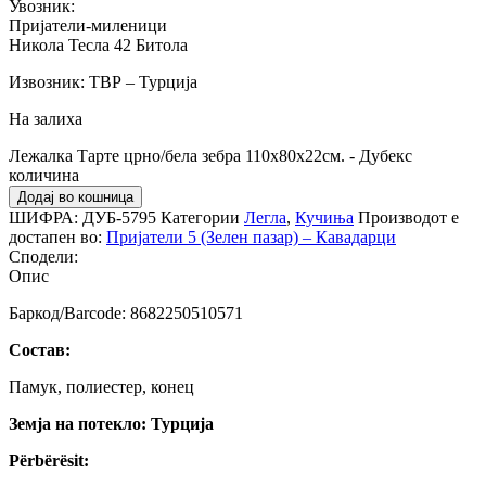
Увозник:
Пријатели-миленици
Никола Тесла 42 Битола
Извозник: ТВР – Турција
На залиха
Лежалка Тарте црно/бела зебра 110х80х22см. - Дубекс
количина
Додај во кошница
ШИФРА:
ДУБ-5795
Категории
Легла
,
Кучиња
Производот е
достапен во:
Пријатели 5 (Зелен пазар) – Кавадарци
Сподели:
Опис
Баркод/Barcode: 8682250510571
Состав:
Памук, полиестер, конец
Земја на потекло: Турција
Përbërësit: