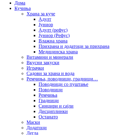
Дома
Кучиња
Храна за куче
Адулт
Јуниор
Адулт (рефус)
Јуниор (Рефус)
Влажна храна
Прихрана и додатоци за прихрана
Медицинска храна
Витамини и минерали
Вкусни закуски
Играчки
Садови за храна и вода
Ремчиња, поводници, градници…
Поводници со пуштање
Поводници
Ремчиња
Градници
Синџири и сајли
Дисциплинки
Останато
Маски
Додатоци
Легла