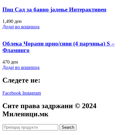
Пвц Сад за бавно јадење Интерактивен
1,490
ден
Додај во кошница
Облека Чорапи црно/сиви (4 парчиња) S –
Фламинго
470
ден
Додај во кошница
Следете не:
Facebook
Instagram
Сите права задржани © 2024
Mиленици.мк
Search