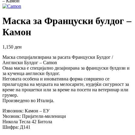
– Камон
Маска за Француски булдог –
Камон
1,150
ден
Маска специјализирана за расата Француски Булдог /
Англиски Булдог – Camon
Оваа маска е специјално дизајнирана за француски булдози и
за кученца англиски булдог.
Неговата особена и иновативна форма совршено се
прилагодува на муцката на мелосарите, нудејќи сигурност за
време на прошетки или за време на посети на ветеринар или
грумер.
Произведено во Италија.
Извозник: Камон – ЕУ
Увозник: Пријатели-миленици
Никола Тесла 42 Битола
Шифра: Д141