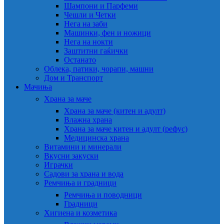
Шампони и Парфеми
Чешли и Четки
Нега на заби
Машинки, фен и ножици
Нега на нокти
Заштитни гаќички
Останато
Облека, патики, чорапи, машни
Дом и Транспорт
Мачиња
Храна за маче
Храна за маче (китен и адулт)
Влажна храна
Храна за маче китен и адулт (рефус)
Медицинска храна
Витамини и минерали
Вкусни закуски
Играчки
Садови за храна и вода
Ремчиња и градници
Ремчиња и поводници
Градници
Хигиена и козметика