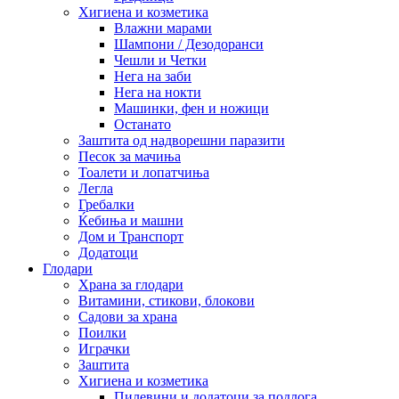
Хигиена и козметика
Влажни марами
Шампони / Дезодоранси
Чешли и Четки
Нега на заби
Нега на нокти
Машинки, фен и ножици
Останато
Заштита од надворешни паразити
Песок за мачиња
Тоалети и лопатчиња
Легла
Гребалки
Ќебиња и машни
Дом и Транспорт
Додатоци
Глодари
Храна за глодари
Витамини, стикови, блокови
Садови за храна
Поилки
Играчки
Заштита
Хигиена и козметика
Пилевини и додатоци за подлога