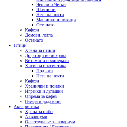
Чешли и Четки
Шампони
Нега на нокти
Машинки и ножици
Останато
Кафези
Домови, легла
Останато
Птици
Храна за птици
Додатоци во исхрана
Витамини и минерали
Хигиена и козметика
Подлога
Нега на нокти
Кафези
Хранилки и поилки
Играчки и лулашки
Опрема за кафез
Гнезда и додатоци
Акваристика
Храна за риби
Аквариуми
Осветлување за аквариум
Превентива / Лекарства