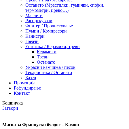
Останато (Мрестилки, гумички, спојки,
термометри, црево…)
Магнети
Распрскувачи
Филтер / Прочистување
Пумпи / Компресори
Канистри
Греачи
Естетика / Керамики, треви
Керамики
Треви
Останато
Украсни камчиња / песок
Тераристика / Останато
Базен
Промоција
Рефундирање
Контакт
Кошничка
Затвори
Маска за Француски булдог – Камон