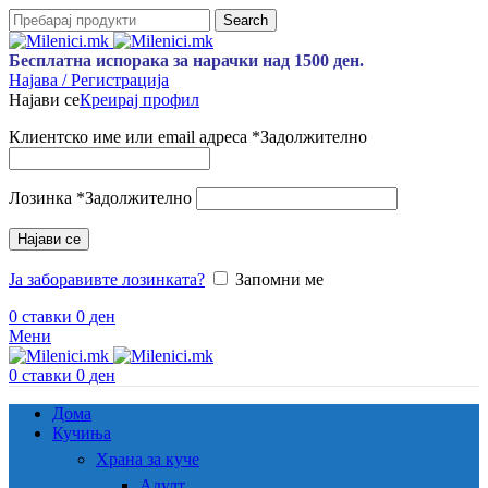
Search
Бесплатна испорака за нарачки над 1500 ден.
Најава / Регистрација
Најави се
Креирај профил
Клиентско име или email адреса
*
Задолжително
Лозинка
*
Задолжително
Најави се
Ја заборавивте лозинката?
Запомни ме
0
ставки
0
ден
Мени
0
ставки
0
ден
Дома
Кучиња
Храна за куче
Адулт