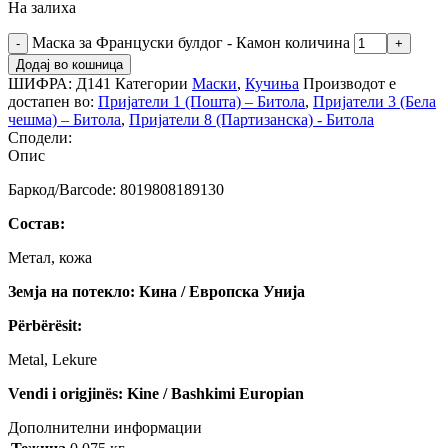
На залиха
Маска за Француски булдог - Камон количина
Додај во кошница
ШИФРА:
Д141
Категории
Маски
,
Кучиња
Производот е
достапен во:
Пријатели 1 (Пошта) – Битола
,
Пријатели 3 (Бела
чешма) – Битола
,
Пријатели 8 (Партизанска) - Битола
Сподели:
Опис
Баркод/Barcode: 8019808189130
Состав:
Метал, кожа
Земја на потекло: Кина / Европска Унија
Përbërësit:
Metal, Lekure
Vendi i origjinës: Kine / Bashkimi Europian
Дополнителни информации