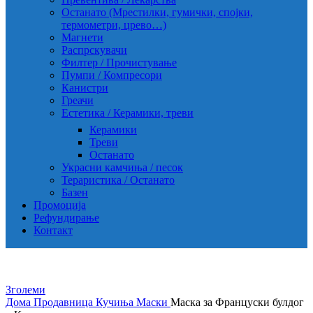
Останато (Мрестилки, гумички, спојки,
термометри, црево…)
Магнети
Распрскувачи
Филтер / Прочистување
Пумпи / Компресори
Канистри
Греачи
Естетика / Керамики, треви
Керамики
Треви
Останато
Украсни камчиња / песок
Тераристика / Останато
Базен
Промоција
Рефундирање
Контакт
Зголеми
Дома
Продавница
Кучиња
Маски
Маска за Француски булдог