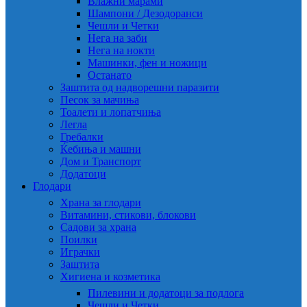
Влажни марами
Шампони / Дезодоранси
Чешли и Четки
Нега на заби
Нега на нокти
Машинки, фен и ножици
Останато
Заштита од надворешни паразити
Песок за мачиња
Тоалети и лопатчиња
Легла
Гребалки
Ќебиња и машни
Дом и Транспорт
Додатоци
Глодари
Храна за глодари
Витамини, стикови, блокови
Садови за храна
Поилки
Играчки
Заштита
Хигиена и козметика
Пилевини и додатоци за подлога
Чешли и Четки