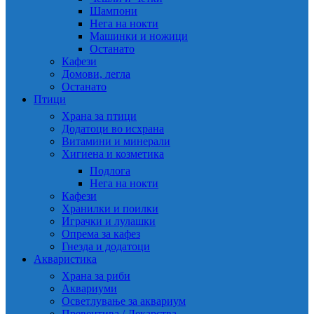
Шампони
Нега на нокти
Машинки и ножици
Останато
Кафези
Домови, легла
Останато
Птици
Храна за птици
Додатоци во исхрана
Витамини и минерали
Хигиена и козметика
Подлога
Нега на нокти
Кафези
Хранилки и поилки
Играчки и лулашки
Опрема за кафез
Гнезда и додатоци
Акваристика
Храна за риби
Аквариуми
Осветлување за аквариум
Превентива / Лекарства