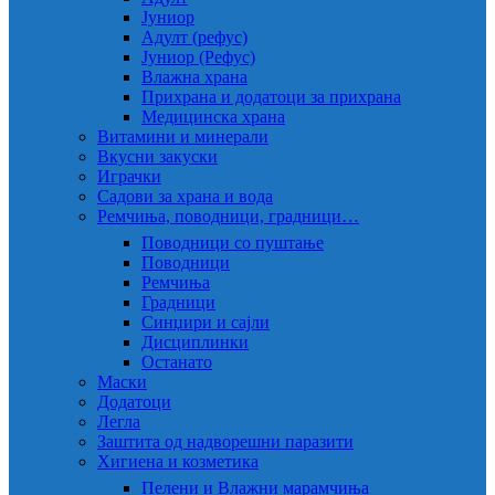
Јуниор
Адулт (рефус)
Јуниор (Рефус)
Влажна храна
Прихрана и додатоци за прихрана
Медицинска храна
Витамини и минерали
Вкусни закуски
Играчки
Садови за храна и вода
Ремчиња, поводници, градници…
Поводници со пуштање
Поводници
Ремчиња
Градници
Синџири и сајли
Дисциплинки
Останато
Маски
Додатоци
Легла
Заштита од надворешни паразити
Хигиена и козметика
Пелени и Влажни марамчиња