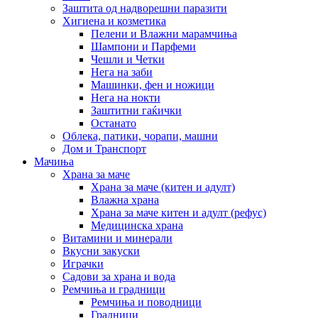
Заштита од надворешни паразити
Хигиена и козметика
Пелени и Влажни марамчиња
Шампони и Парфеми
Чешли и Четки
Нега на заби
Машинки, фен и ножици
Нега на нокти
Заштитни гаќички
Останато
Облека, патики, чорапи, машни
Дом и Транспорт
Мачиња
Храна за маче
Храна за маче (китен и адулт)
Влажна храна
Храна за маче китен и адулт (рефус)
Медицинска храна
Витамини и минерали
Вкусни закуски
Играчки
Садови за храна и вода
Ремчиња и градници
Ремчиња и поводници
Градници