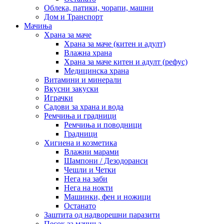
Облека, патики, чорапи, машни
Дом и Транспорт
Мачиња
Храна за маче
Храна за маче (китен и адулт)
Влажна храна
Храна за маче китен и адулт (рефус)
Медицинска храна
Витамини и минерали
Вкусни закуски
Играчки
Садови за храна и вода
Ремчиња и градници
Ремчиња и поводници
Градници
Хигиена и козметика
Влажни марами
Шампони / Дезодоранси
Чешли и Четки
Нега на заби
Нега на нокти
Машинки, фен и ножици
Останато
Заштита од надворешни паразити
Песок за мачиња