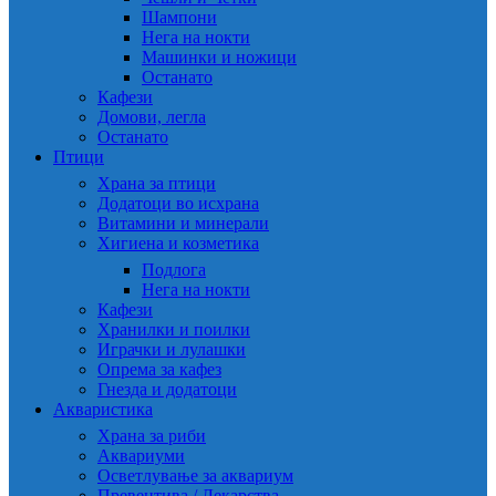
Шампони
Нега на нокти
Машинки и ножици
Останато
Кафези
Домови, легла
Останато
Птици
Храна за птици
Додатоци во исхрана
Витамини и минерали
Хигиена и козметика
Подлога
Нега на нокти
Кафези
Хранилки и поилки
Играчки и лулашки
Опрема за кафез
Гнезда и додатоци
Акваристика
Храна за риби
Аквариуми
Осветлување за аквариум
Превентива / Лекарства