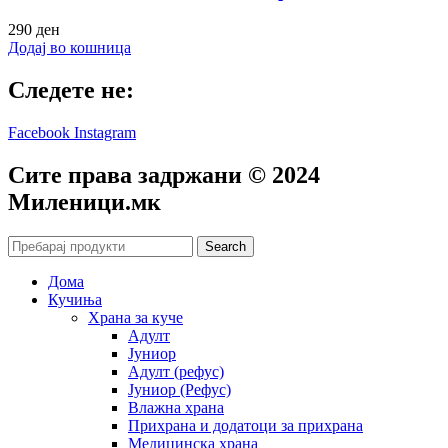
290
ден
Додај во кошница
Следете не:
Facebook
Instagram
Сите права задржани © 2024
Mиленици.мк
Search
Дома
Кучиња
Храна за куче
Адулт
Јуниор
Адулт (рефус)
Јуниор (Рефус)
Влажна храна
Прихрана и додатоци за прихрана
Медицинска храна