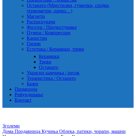
Останато (Мрестилки, гумички, спојки,
термометри, црево…)
Магнети
Распрскувачи
Филтер / Прочистување
Пумпи / Компресори
Канистри
Греачи
Естетика / Керамики, треви
Керамики
Треви
Останато
Украсни камчиња / песок
Тераристика / Останато
Базен
Промоција
Рефундирање
Контакт
Зголеми
Дома
Продавница
Кучиња
Облека, патики, чорапи, машни