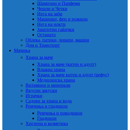
Шампони и Парфеми
Чешли и Четки
Нега на заби
Машинки, фен и ножици
Нега на нокти
Заштитни гаќички
Останато
Облека, патики, чорапи, машни
Дом и Транспорт
Мачиња
Храна за маче
Храна за маче (китен и адулт)
Влажна храна
Храна за маче китен и адулт (рефус)
Медицинска храна
Витамини и минерали
Вкусни закуски
Играчки
Садови за храна и вода
Ремчиња и градници
Ремчиња и поводници
Градници
Хигиена и козметика