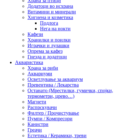
Храна за птици
Додатоци во исхрана
Витамини и минерали
Хигиена и козметика
Подлога
Нега на нокти
Кафези
Хранилки и поилки
Играчки и лулашки
Опрема за кафез
Гнезда и додатоци
Акваристика
Храна за риби
Аквариуми
Осветлување за аквариум
Превентива / Лекарства
Останато (Мрестилки, гумички, спојки,
термометри, црево…)
Магнети
Распрскувачи
Филтер / Прочистување
Пумпи / Компресори
Канистри
Греачи
Естетика / Керамики, треви