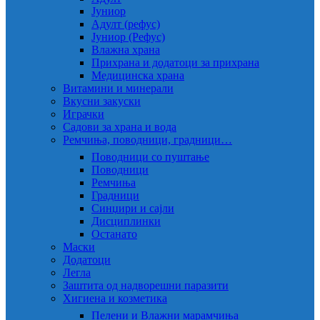
Јуниор
Адулт (рефус)
Јуниор (Рефус)
Влажна храна
Прихрана и додатоци за прихрана
Медицинска храна
Витамини и минерали
Вкусни закуски
Играчки
Садови за храна и вода
Ремчиња, поводници, градници…
Поводници со пуштање
Поводници
Ремчиња
Градници
Синџири и сајли
Дисциплинки
Останато
Маски
Додатоци
Легла
Заштита од надворешни паразити
Хигиена и козметика
Пелени и Влажни марамчиња