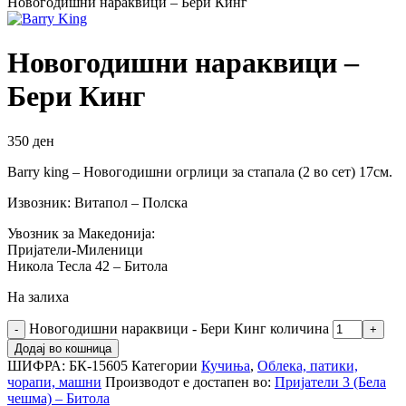
Новогодишни нараквици – Бери Кинг
Новогодишни нараквици –
Бери Кинг
350
ден
Barry king – Новогодишни огрлици за стапала (2 во сет) 17см.
Извозник: Витапол – Полска
Увозник за Македонија:
Пријатели-Миленици
Никола Тесла 42 – Битола
На залиха
Новогодишни нараквици - Бери Кинг количина
Додај во кошница
ШИФРА:
БК-15605
Категории
Кучиња
,
Облека, патики,
чорапи, машни
Производот е достапен во:
Пријатели 3 (Бела
чешма) – Битола