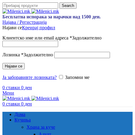
Search
Бесплатна испорака за нарачки над 1500 ден.
Најава / Регистрација
Најави се
Креирај профил
Клиентско име или email адреса
*
Задолжително
Лозинка
*
Задолжително
Најави се
Ја заборавивте лозинката?
Запомни ме
0
ставки
0
ден
Мени
0
ставки
0
ден
Дома
Кучиња
Храна за куче
Адулт