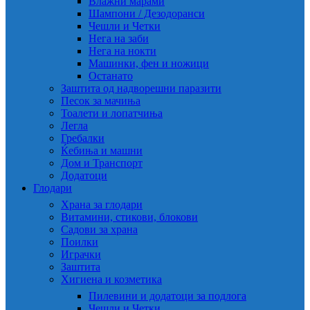
Влажни марами
Шампони / Дезодоранси
Чешли и Четки
Нега на заби
Нега на нокти
Машинки, фен и ножици
Останато
Заштита од надворешни паразити
Песок за мачиња
Тоалети и лопатчиња
Легла
Гребалки
Ќебиња и машни
Дом и Транспорт
Додатоци
Глодари
Храна за глодари
Витамини, стикови, блокови
Садови за храна
Поилки
Играчки
Заштита
Хигиена и козметика
Пилевини и додатоци за подлога
Чешли и Четки