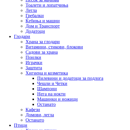
Тоалети и лопатчиња
Легла
Гребалки
Ќебиња и машни
Дом и Транспорт
Додатоци
Глодари
Храна за глодари
Витамини, стикови, блокови
Садови за храна
Поилки
Играчки
Заштита
Хигиена и козметика
Пилевини и додатоци за подлога
Чешли и Четки
Шампони
Нега на нокти
Машинки и ножици
Останато
Кафези
Домови, легла
Останато
Птици