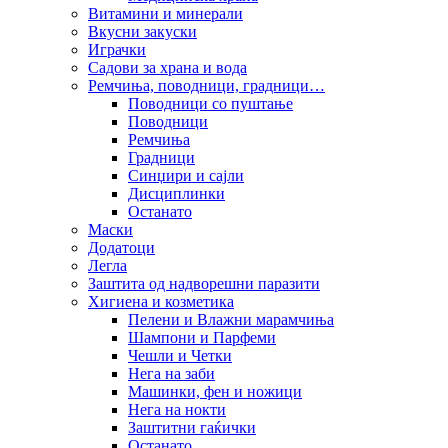
Витамини и минерали
Вкусни закуски
Играчки
Садови за храна и вода
Ремчиња, поводници, градници…
Поводници со пуштање
Поводници
Ремчиња
Градници
Синџири и сајли
Дисциплинки
Останато
Маски
Додатоци
Легла
Заштита од надворешни паразити
Хигиена и козметика
Пелени и Влажни марамчиња
Шампони и Парфеми
Чешли и Четки
Нега на заби
Машинки, фен и ножици
Нега на нокти
Заштитни гаќички
Останато